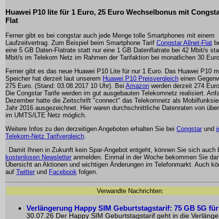
Huawei P10 lite für 1 Euro, 25 Euro Wechselbonus mit Congstar
Flat
Ferner gibt es bei congstar auch jede Menge tolle Smartphones mit einem
Laufzeitvertrag. Zum Beispiel beim Smartphone Tarif
Congstar Allnet-Flat
b
eine 5 GB Daten-Flatrate statt nur eine 1 GB Datenflatrate bei 42 Mbit/s sta
Mbit/s im Telekom Netz im Rahmen der Tarifaktion bei monatlichen 30 Euro
Ferner gibt es das neue Huawei P10 Lite für nur 1 Euro. Das Huawei P10 m
Speicher hat derzeit laut unserem
Huawei P10 Preisvergleich
einen Gegenw
275 Euro. (Stand: 03.08.2017 10 Uhr). Bei
Amazon
werden derzeit 274 Euro
Die Congstar Tarife werden im gut ausgebauten Telekomnetz realisiert. Anf
Dezember hatte die Zeitschrift "connect" das Telekomnetz als Mobilfunksie
Jahr 2016 ausgezeichnet. Hier waren durchschnittliche Datenraten von über
im UMTS/LTE Netz möglich.
Weitere Infos zu den derzeitigen Angeboten erhalten Sie bei
Congstar
und
Telekom-Netz Tarifvergleich
.
Damit Ihnen in Zukunft kein Spar-Angebot entgeht, können Sie sich auch
kostenlosen Newsletter
anmelden. Einmal in der Woche bekommen Sie dan
Übersicht an Aktionen und wichtigen Änderungen im Telefonmarkt. Auch k
auf
Twitter
und
Facebook
folgen.
Verwandte Nachrichten:
Verlängerung Happy SIM Geburtstagstarif: 75 GB 5G für
30.07.26 Der Happy SIM Geburtstagstarif geht in die Verläng