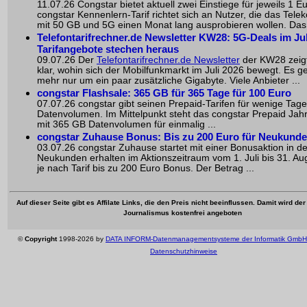
11.07.26 Congstar bietet aktuell zwei Einstiege für jeweils 1 E
congstar Kennenlern-Tarif richtet sich an Nutzer, die das Tel
mit 50 GB und 5G einen Monat lang ausprobieren wollen. Das 
Telefontarifrechner.de Newsletter KW28: 5G-Deals im Jul
Tarifangebote stechen heraus
09.07.26 Der
Telefontarifrechner.de Newsletter
der KW28 zeigt
klar, wohin sich der Mobilfunkmarkt im Juli 2026 bewegt. Es ge
mehr nur um ein paar zusätzliche Gigabyte. Viele Anbieter ...
congstar Flashsale: 365 GB für 365 Tage für 100 Euro
07.07.26 congstar gibt seinen Prepaid-Tarifen für wenige Tag
Datenvolumen. Im Mittelpunkt steht das congstar Prepaid Jah
mit 365 GB Datenvolumen für einmalig ...
congstar Zuhause Bonus: Bis zu 200 Euro für Neukund
03.07.26 congstar Zuhause startet mit einer Bonusaktion in 
Neukunden erhalten im Aktionszeitraum vom 1. Juli bis 31. Au
je nach Tarif bis zu 200 Euro Bonus. Der Betrag ...
Auf dieser Seite gibt es Affilate Links, die den Preis nicht beeinflussen. Damit wird de
Journalismus kostenfrei angeboten
©
Copyright
1998-2026 by
DATA INFORM-Datenmanagementsysteme der Informatik GmbH
Datenschutzhinweise