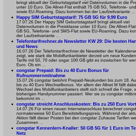
bringt aktuell der Geburtstagstarif viel Datenvolumen in die Pr
unter 10 Euro. Die Allnet-Flat enthält 75 GB 5G, Telefonie- u
sowie EU-Roaming. Dazu kommen bei der Laufzeitvariante ...
Happy SIM Geburtstagstarif: 75 GB 5G für 9,99 Euro
17.07.26 Der Happy SIM Geburtstagstarif bringt aktuell viel
Datenvolumen in die Preisklasse unter 10 Euro. Die Allnet-Flat
GB 5G, Telefonie- und SMS-Flat sowie EU-Roaming. Dazu k
der Laufzeitvariante ...
Telefontarifrechner.de Newsletter KW 29: Die besten Han
und News
16.07.26 Der Telefontarifrechner.de Newsletter der Kalender
zeigt, wie stark die Mobilfunkanbieter derzeit um neue Kunde
Tarife mit 50, 70 oder sogar 100 GB gibt es inzwischen für wen
Euro. Ob ein ...
congstar Prepaid: Bis zu 40 Euro Bonus für
Rufnummernmitnahme
15.07.26 congstar belohnt Prepaid-Neukunden bis zum 18. Au
bis zu 40 Euro Wechselbonus. Vor allem der Allnet M fällt dabe
Wechsel des Mobilfunkanbieters stellt sich schnell die Frage, 
bisherigen Handynummer passiert. Wer sie zu congstar mitbri
bekommt im ...
congstar streicht Anschlusskosten: Bis zu 250 Euro Vort
14.07.26 Für einen neuen Internetanschluss berechnet congs
normalerweise 50 Euro Bereitstellungspreis. Während der akt
Aktion fällt dieser Posten bei den congstar Zuhause Tarifen w
Zusammen ...
congstar Kennenlern-Knaller: 50 GB 5G für 1 Euro im T
Netz