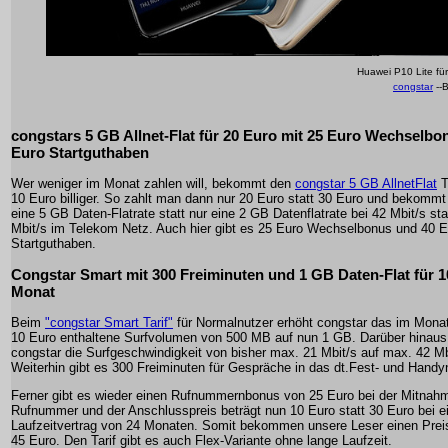
Huawei P10 Lite für
congstar
--B
congstars 5 GB Allnet-Flat für 20 Euro mit 25 Euro Wechselbo
Euro Startguthaben
Wer weniger im Monat zahlen will, bekommt den
congstar 5 GB AllnetFlat
T
10 Euro billiger. So zahlt man dann nur 20 Euro statt 30 Euro und bekommt
eine 5 GB Daten-Flatrate statt nur eine 2 GB Datenflatrate bei 42 Mbit/s sta
Mbit/s im Telekom Netz. Auch hier gibt es 25 Euro Wechselbonus und 40 E
Startguthaben.
Congstar Smart mit 300 Freiminuten und 1 GB Daten-Flat für 1
Monat
Beim
"congstar Smart Tarif"
für Normalnutzer erhöht congstar das im Mona
10 Euro enthaltene Surfvolumen von 500 MB auf nun 1 GB. Darüber hinaus
congstar die Surfgeschwindigkeit von bisher max. 21 Mbit/s auf max. 42 Mb
Weiterhin gibt es 300 Freiminuten für Gespräche in das dt.Fest- und Handy
Ferner gibt es wieder einen Rufnummernbonus von 25 Euro bei der Mitnahm
Rufnummer und der Anschlusspreis beträgt nun 10 Euro statt 30 Euro bei 
Laufzeitvertrag von 24 Monaten. Somit bekommen unsere Leser einen Preis
45 Euro. Den Tarif gibt es auch Flex-Variante ohne lange Laufzeit.