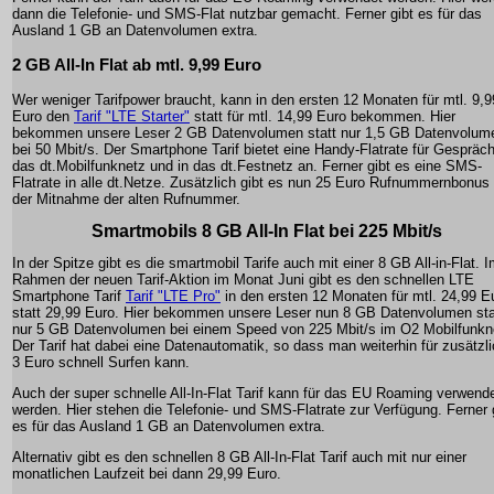
dann die Telefonie- und SMS-Flat nutzbar gemacht. Ferner gibt es für das
Ausland 1 GB an Datenvolumen extra.
2 GB All-In Flat ab mtl. 9,99 Euro
Wer weniger Tarifpower braucht, kann in den ersten 12 Monaten für mtl. 9,9
Euro den
Tarif "LTE Starter"
statt für mtl. 14,99 Euro bekommen. Hier
bekommen unsere Leser 2 GB Datenvolumen statt nur 1,5 GB Datenvolum
bei 50 Mbit/s. Der Smartphone Tarif bietet eine Handy-Flatrate für Gespräch
das dt.Mobilfunknetz und in das dt.Festnetz an. Ferner gibt es eine SMS-
Flatrate in alle dt.Netze. Zusätzlich gibt es nun 25 Euro Rufnummernbonus 
der Mitnahme der alten Rufnummer.
Smartmobils 8 GB All-In Flat bei 225 Mbit/s
In der Spitze gibt es die smartmobil Tarife auch mit einer 8 GB All-in-Flat. 
Rahmen der neuen Tarif-Aktion im Monat Juni gibt es den schnellen LTE
Smartphone Tarif
Tarif "LTE Pro"
in den ersten 12 Monaten für mtl. 24,99 E
statt 29,99 Euro. Hier bekommen unsere Leser nun 8 GB Datenvolumen sta
nur 5 GB Datenvolumen bei einem Speed von 225 Mbit/s im O2 Mobilfunkn
Der Tarif hat dabei eine Datenautomatik, so dass man weiterhin für zusätzl
3 Euro schnell Surfen kann.
Auch der super schnelle All-In-Flat Tarif kann für das EU Roaming verwend
werden. Hier stehen die Telefonie- und SMS-Flatrate zur Verfügung. Ferner 
es für das Ausland 1 GB an Datenvolumen extra.
Alternativ gibt es den schnellen 8 GB All-In-Flat Tarif auch mit nur einer
monatlichen Laufzeit bei dann 29,99 Euro.