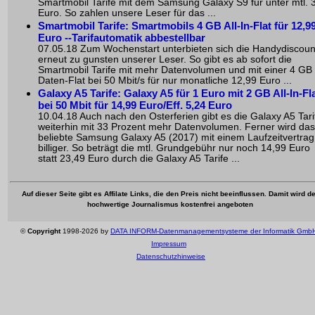
Smartmobil Tarife mit dem Samsung Galaxy S9 für unter mtl. 
Euro. So zahlen unsere Leser für das ...
Smartmobil Tarife: Smartmobils 4 GB All-In-Flat für 12,9
Euro --Tarifautomatik abbestellbar
07.05.18 Zum Wochenstart unterbieten sich die Handydiscoun
erneut zu gunsten unserer Leser. So gibt es ab sofort die
Smartmobil Tarife mit mehr Datenvolumen und mit einer 4 GB
Daten-Flat bei 50 Mbit/s für nur monatliche 12,99 Euro ...
Galaxy A5 Tarife: Galaxy A5 für 1 Euro mit 2 GB All-In-Fl
bei 50 Mbit für 14,99 Euro/Eff. 5,24 Euro
10.04.18 Auch nach den Osterferien gibt es die Galaxy A5 Tari
weiterhin mit 33 Prozent mehr Datenvolumen. Ferner wird das
beliebte Samsung Galaxy A5 (2017) mit einem Laufzeitvertrag
billiger. So beträgt die mtl. Grundgebühr nur noch 14,99 Euro
statt 23,49 Euro durch die Galaxy A5 Tarife ...
Auf dieser Seite gibt es Affilate Links, die den Preis nicht beeinflussen. Damit wird de
hochwertige Journalismus kostenfrei angeboten
©
Copyright
1998-2026 by
DATA INFORM-Datenmanagementsysteme der Informatik Gmb
Impressum
Datenschutzhinweise