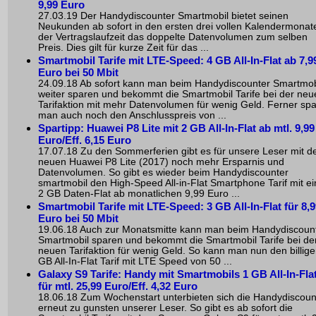
9,99 Euro
27.03.19 Der Handydiscounter Smartmobil bietet seinen
Neukunden ab sofort in den ersten drei vollen Kalendermonat
der Vertragslaufzeit das doppelte Datenvolumen zum selben
Preis. Dies gilt für kurze Zeit für das ...
Smartmobil Tarife mit LTE-Speed: 4 GB All-In-Flat ab 7,9
Euro bei 50 Mbit
24.09.18 Ab sofort kann man beim Handydiscounter Smartmob
weiter sparen und bekommt die Smartmobil Tarife bei der neu
Tarifaktion mit mehr Datenvolumen für wenig Geld. Ferner spa
man auch noch den Anschlusspreis von ...
Spartipp: Huawei P8 Lite mit 2 GB All-In-Flat ab mtl. 9,99
Euro/Eff. 6,15 Euro
17.07.18 Zu den Sommerferien gibt es für unsere Leser mit 
neuen Huawei P8 Lite (2017) noch mehr Ersparnis und
Datenvolumen. So gibt es wieder beim Handydiscounter
smartmobil den High-Speed All-in-Flat Smartphone Tarif mit ei
2 GB Daten-Flat ab monatlichen 9,99 Euro ...
Smartmobil Tarife mit LTE-Speed: 3 GB All-In-Flat für 8,
Euro bei 50 Mbit
19.06.18 Auch zur Monatsmitte kann man beim Handydiscoun
Smartmobil sparen und bekommt die Smartmobil Tarife bei de
neuen Tarifaktion für wenig Geld. So kann man nun den billige
GB All-In-Flat Tarif mit LTE Speed von 50 ...
Galaxy S9 Tarife: Handy mit Smartmobils 1 GB All-In-Fla
für mtl. 25,99 Euro/Eff. 4,32 Euro
18.06.18 Zum Wochenstart unterbieten sich die Handydiscoun
erneut zu gunsten unserer Leser. So gibt es ab sofort die