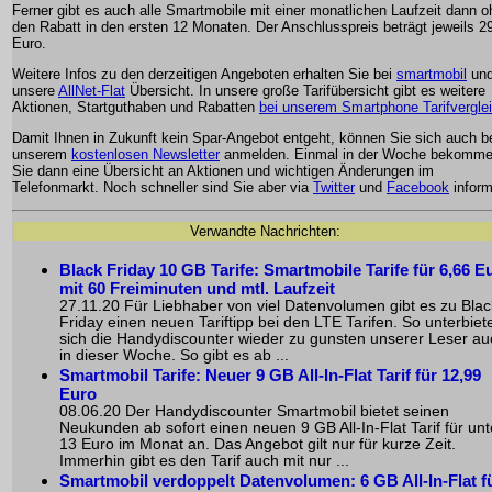
Ferner gibt es auch alle Smartmobile mit einer monatlichen Laufzeit dann 
den Rabatt in den ersten 12 Monaten. Der Anschlusspreis beträgt jeweils 2
Euro.
Weitere Infos zu den derzeitigen Angeboten erhalten Sie bei
smartmobil
und
unsere
AllNet-Flat
Übersicht. In unsere große Tarifübersicht gibt es weitere
Aktionen, Startguthaben und Rabatten
bei unserem Smartphone Tarifvergle
Damit Ihnen in Zukunft kein Spar-Angebot entgeht, können Sie sich auch b
unserem
kostenlosen Newsletter
anmelden. Einmal in der Woche bekomm
Sie dann eine Übersicht an Aktionen und wichtigen Änderungen im
Telefonmarkt. Noch schneller sind Sie aber via
Twitter
und
Facebook
inform
Verwandte Nachrichten:
Black Friday 10 GB Tarife: Smartmobile Tarife für 6,66 E
mit 60 Freiminuten und mtl. Laufzeit
27.11.20 Für Liebhaber von viel Datenvolumen gibt es zu Blac
Friday einen neuen Tariftipp bei den LTE Tarifen. So unterbiet
sich die Handydiscounter wieder zu gunsten unserer Leser au
in dieser Woche. So gibt es ab ...
Smartmobil Tarife: Neuer 9 GB All-In-Flat Tarif für 12,99
Euro
08.06.20 Der Handydiscounter Smartmobil bietet seinen
Neukunden ab sofort einen neuen 9 GB All-In-Flat Tarif für unt
13 Euro im Monat an. Das Angebot gilt nur für kurze Zeit.
Immerhin gibt es den Tarif auch mit nur ...
Smartmobil verdoppelt Datenvolumen: 6 GB All-In-Flat f