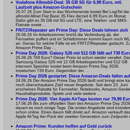
Vodafone Allmobil-Deal: 35 GB 5G für 6,99 Euro, mtl.
Laufzeit plus Amazon-Gutschein
25.07.26 Zum Start in das Wochenende kostet Bei LogiTel die
allmobil Allnet Flat Basic 35 Flex derzeit 6,99 Euro im Monat.
Dafür gibt es 35 GB mit 5G und LTE, eine Telefon- und SMS-
Flatrate sowie ...
FRITZ!Repeater am Prime Day: Diese Deals lohnen sich
26.06.26 Im Arbeitszimmer bricht die Verbindung ab, der
Fernseher puffert und im Schlafzimmer kommt kaum noch W
an. Genau für solche Fälle ist ein FRITZ!Repeater gedacht. 
Amazon Prime Day ...
Prime Day 2026: Galaxy S26 mit 512 GB fällt auf 739 Eur
25.06.26 769 Euro? Dieser Preis ist schon wieder veraltet. Da
Samsung Galaxy S26 mit 12 GB Arbeitsspeicher und 512 GB
internem Speicher kostet beim Amazon Prime Day 2026
inzwischen 739 Euro. Gegenüber der ...
Prime Day 2026 gestartet: Diese Amazon-Deals fallen au
24.06.26 Der Amazon Prime Day 2026 läuft und bringt eine k
noch überschaubare Zahl neuer Angebote. Seit dem 23. Juni
erscheinen Rabatte für Fernseher, Notebooks, Amazon-Gerät
Haushaltsprodukte, Spiele und viele weitere ...
Prime Day 2026: Vier Apple AirTags kosten nur 79,99 Eu
17.06.26 Bis zum offiziellen Start des Amazon Prime Day 202
dauert es noch einige Tage. Die ersten Angebote sind trotzde
schon online. Eines davon fällt direkt auf: Amazon verkauft da
Apple AirTag 4er-Pack der zweiten Generation zum Zeitpunkt 
...
Amazon Prime: Kunden hoffen auf Geld zurück