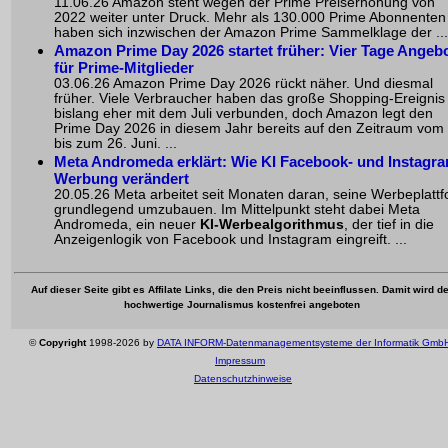
11.06.26 Amazon steht wegen der Prime Preiserhöhung von
2022 weiter unter Druck. Mehr als 130.000 Prime Abonnenten
haben sich inzwischen der Amazon Prime Sammelklage der ...
Amazon Prime Day 2026 startet früher: Vier Tage Angeb
für Prime-Mitglieder
03.06.26 Amazon Prime Day 2026 rückt näher. Und diesmal
früher. Viele Verbraucher haben das große Shopping-Ereignis
bislang eher mit dem Juli verbunden, doch Amazon legt den
Prime Day 2026 in diesem Jahr bereits auf den Zeitraum vom 
bis zum 26. Juni. ...
Meta Andromeda erklärt: Wie KI Facebook- und Instagr
Werbung verändert
20.05.26 Meta arbeitet seit Monaten daran, seine Werbeplatt
grundlegend umzubauen. Im Mittelpunkt steht dabei Meta
Andromeda, ein neuer
KI-Werbealgorithmus
, der tief in die
Anzeigenlogik von Facebook und Instagram eingreift. ...
Auf dieser Seite gibt es Affilate Links, die den Preis nicht beeinflussen. Damit wird de
hochwertige Journalismus kostenfrei angeboten
©
Copyright
1998-2026 by
DATA INFORM-Datenmanagementsysteme der Informatik Gmb
Impressum
Datenschutzhinweise