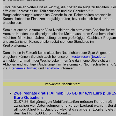
Trotz der vielen Vorteile ist es wichtig, die Kosten im Auge zu behalten. Der
effektive Jahreszins bei Teilzahlungen und die Gebühren für
Bargeldabhebungen können ins Gewicht fallen. Daher sollten potenzielle
Karteninhaber ihre Finanzen sorgfältig prüfen, bevor sie sich für die Karte
entscheiden.
Somit ist due neue Amazon Visa Kreditkarte ein attraktives Angebot für tre
Amazon-Kunden und diejenigen, die das Meiste aus ihrem Geld heraushole
möchten. Mit keinem Jahresbeitrag, einem großzügigen Cashback-Progra
und zusätzlichen Reisevorteilen setzt sie neue Standards im
Kreditkartenmarkt.
Damit Ihnen in Zukunft keine aktuellen Nachrichten oder Spar-Angebote
entgehen, können Sie sich auch bei unserem
kostenlosen Newsletter
anmelden. Einmal in der Woche bekommen Sie dann eine Übersicht an
Aktionen und wichtigen Änderungen im Telefonmarkt. Noch schneller sind S
via
X (ehemals Twitter)
und
Facebook
informiert.
Verwandte Nachrichten:
Zwei Monate gratis: Allmobil 35 GB für 6,99 Euro plus 15
Euro-Gutschein
31.07.26 Bei günstigen Mobilfunktarifen müssen Kunden oft
zwischen viel Datenvolumen und kurzer Laufzeit wählen. Bei d
allmobil Allnet Flat Basic 35 Flex ist das anders: LogiTel bietet
den Tarif für 6,99 Euro im Monat ...