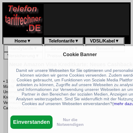
Home
▼
Telefontarife
▼
VDSL/Kabel
▼
Handytarife
▼
Stromtarife
▼
Reisen
▼
Cookie Banner
Versicherung
▼
Preisvergleich
▼
Neue Amazon Visa Kreditkarte: Neues Cashback
Erlebnis beim Shoppen
Damit wir unsere Webseiten für Sie optimieren und personalis
können würden wir gerne Cookies verwenden. Zudem werd
Cookies gebraucht, um Funktionen von Soziale Media Plattfo
• 17.08.24 In der Welt des Online-Shoppings ist Amazon eine unbestrittene
anbieten zu können, Zugriffe auf unsere Webseiten zu analys
Macht, und mit der Einführung der neuen
Amazon Visa Kreditkarte
setzt 
und Informationen zur Verwendung unserer Webseiten an un
Unternehmen neue Maßstäbe im Bereich der Kundenbelohnungen. Diese
Partner in den Bereichen der sozialen Medien, Anzeigen u
Kreditkarte, die in Zusammenarbeit mit Openbank entstanden ist, bietet
Analysen weiterzugeben. Sind Sie widerruflich mit der Nutzun
Verbrauchern nicht nur finanzielle Flexibilität, sondern auch attraktive
Cookies auf unseren Webseiten einverstanden?(
mehr daz
Cashback-Optionen.
Nur die
Einverstanden
Notwendigen