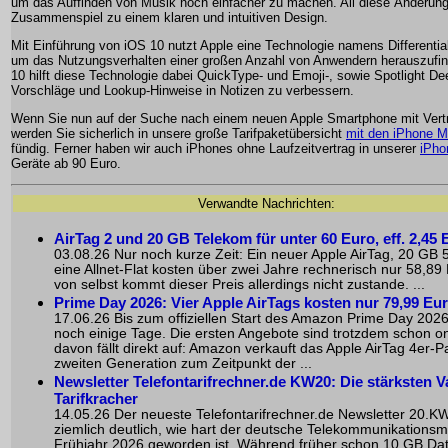
um das Auffinden von Musik noch einfacher zu machen. All diese Änderung
Zusammenspiel zu einem klaren und intuitiven Design.
Mit Einführung von iOS 10 nutzt Apple eine Technologie namens Differential
um das Nutzungsverhalten einer großen Anzahl von Anwendern herauszufin
10 hilft diese Technologie dabei QuickType- und Emoji-, sowie Spotlight De
Vorschläge und Lookup-Hinweise in Notizen zu verbessern.
Wenn Sie nun auf der Suche nach einem neuen Apple Smartphone mit Vertr
werden Sie sicherlich in unsere große Tarifpaketübersicht
mit den iPhone M
fündig. Ferner haben wir auch iPhones ohne Laufzeitvertrag in unserer
iPh
Geräte ab 90 Euro.
Verwandte Nachrichten:
AirTag 2 und 20 GB Telekom für unter 60 Euro, eff. 2,45 
03.08.26 Nur noch kurze Zeit: Ein neuer Apple AirTag, 20 GB
eine Allnet-Flat kosten über zwei Jahre rechnerisch nur 58,89
von selbst kommt dieser Preis allerdings nicht zustande. ...
Prime Day 2026: Vier Apple AirTags kosten nur 79,99 Eu
17.06.26 Bis zum offiziellen Start des Amazon Prime Day 2026
noch einige Tage. Die ersten Angebote sind trotzdem schon on
davon fällt direkt auf: Amazon verkauft das Apple AirTag 4er-P
zweiten Generation zum Zeitpunkt der ...
Newsletter Telefontarifrechner.de KW20: Die stärksten V
Tarifkracher
14.05.26 Der neueste Telefontarifrechner.de Newsletter 20.KW
ziemlich deutlich, wie hart der deutsche Telekommunikationsm
Frühjahr 2026 geworden ist. Während früher schon 10 GB D