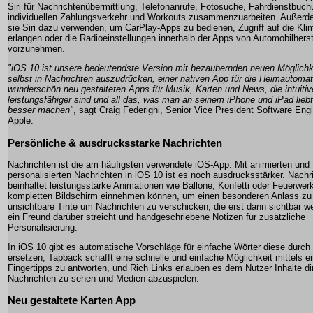
Siri für Nachrichtenübermittlung, Telefonanrufe, Fotosuche, Fahrdienstbuc
individuellen Zahlungsverkehr und Workouts zusammenzuarbeiten. Außer
sie Siri dazu verwenden, um CarPlay-Apps zu bedienen, Zugriff auf die Kl
erlangen oder die Radioeinstellungen innerhalb der Apps von Automobilherst
vorzunehmen.
"iOS 10 ist unsere bedeutendste Version mit bezaubernden neuen Möglichk
selbst in Nachrichten auszudrücken, einer nativen App für die Heimautomat
wunderschön neu gestalteten Apps für Musik, Karten und News, die intuitiv
leistungsfähiger sind und all das, was man an seinem iPhone und iPad lieb
besser machen"
, sagt Craig Federighi, Senior Vice President Software Eng
Apple.
Persönliche & ausdrucksstarke Nachrichten
Nachrichten ist die am häufigsten verwendete iOS-App. Mit animierten und
personalisierten Nachrichten in iOS 10 ist es noch ausdrucksstärker. Nachr
beinhaltet leistungsstarke Animationen wie Ballone, Konfetti oder Feuerwer
kompletten Bildschirm einnehmen können, um einen besonderen Anlass zu 
unsichtbare Tinte um Nachrichten zu verschicken, die erst dann sichtbar w
ein Freund darüber streicht und handgeschriebene Notizen für zusätzliche
Personalisierung.
In iOS 10 gibt es automatische Vorschläge für einfache Wörter diese durch
ersetzen, Tapback schafft eine schnelle und einfache Möglichkeit mittels e
Fingertipps zu antworten, und Rich Links erlauben es dem Nutzer Inhalte dir
Nachrichten zu sehen und Medien abzuspielen.
Neu gestaltete Karten App