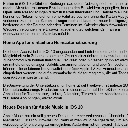
Karten in iOS 10 erfährt ein Redesign, das deren Nutzung noch einfacher und
macht. Ab sofort mit neuen Erweiterungen den Entwicklern zugänglich, kö
OpenTable Reservierungen direkt in Karten integrieren und Dienste wie Uber
können es Nutzern erleichtern eine Fahrt zu buchen, ohne die Karten App j
verlassen zu müssen. Karten ist sogar noch schlauer mit neuer Intelligenz,
basierend auf der Routine oder den Terminen im Kalender eines Anwenders 
Wegbeschreibungen liefert, davon ausgehend zu welchem Ort man am
wahrscheinlichsten als nächstes möchte.
Home App für einfachere Heimautomatisierung
Die Home App ist tief in iOS 10 eingebunden und bietet eine einfache und s
Möglichkeit sein Zuhause von einem Ort aus einzurichten, zu verwalten und
Zubehörprodukte können individuell verwaltet oder in Szenen gruppiert wer
sie mittels eines einzigen Befehls zusammenarbeiten und über Siri bedient
können. Diese können fernverwaltet oder über Apple TV zur Heimautomatis
eingerichtet werden und auf automatische Auslöser reagieren, die auf Tages
oder Aktion eingestellt sind.
Die Ausweitung der Unterstützung für HomeKit geht weltweit mit nahezu 10
Heimautomatisierungs-Produkten, die in diesem Jahr auf HomeKit setzen u
Anbindung für Thermostate, Lichter, Jalousien, Türschlösser, Videokamera
zur Home App bringen, weiter voran.
Neues Design für Apple Music in iOS 10
Apple Music hat ein völlig neues Design mit einer verbesserten Übersicht. D
Mediathek, Für Dich, Browse und Radio wurden völlig neu gestaltet, um ein
verbesserte Orientierung zu ermöglichen. Außerdem ist ein Search-Tab d