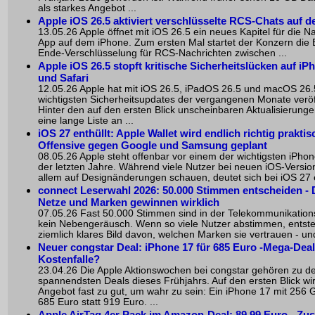
als starkes Angebot ...
Apple iOS 26.5 aktiviert verschlüsselte RCS-Chats auf 
13.05.26 Apple öffnet mit iOS 26.5 ein neues Kapitel für die N
App auf dem iPhone. Zum ersten Mal startet der Konzern die
Ende-Verschlüsselung für RCS-Nachrichten zwischen ...
Apple iOS 26.5 stopft kritische Sicherheitslücken auf iP
und Safari
12.05.26 Apple hat mit iOS 26.5, iPadOS 26.5 und macOS 26.
wichtigsten Sicherheitsupdates der vergangenen Monate veröff
Hinter den auf den ersten Blick unscheinbaren Aktualisierunge
eine lange Liste an ...
iOS 27 enthüllt: Apple Wallet wird endlich richtig praktisc
Offensive gegen Google und Samsung geplant
08.05.26 Apple steht offenbar vor einem der wichtigsten iPho
der letzten Jahre. Während viele Nutzer bei neuen iOS-Versio
allem auf Designänderungen schauen, deutet sich bei iOS 27 e
connect Leserwahl 2026
: 50.000 Stimmen entscheiden - 
Netze und Marken gewinnen wirklich
07.05.26 Fast 50.000 Stimmen sind in der Telekommunikatio
kein Nebengeräusch. Wenn so viele Nutzer abstimmen, entste
ziemlich klares Bild davon, welchen Marken sie vertrauen - und
Neuer congstar Deal: iPhone 17 für 685 Euro -Mega-Deal
Kostenfalle?
23.04.26 Die Apple Aktionswochen bei congstar gehören zu d
spannendsten Deals dieses Frühjahrs. Auf den ersten Blick wi
Angebot fast zu gut, um wahr zu sein: Ein iPhone 17 mit 256 G
685 Euro statt 919 Euro. ...
Apple AirTag 4er Pack im Amazon-Deal: 89,99 Euro - Zu