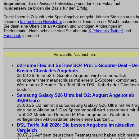
Segmenten
, die
technische Entwicklung
und der klare Fokus auf
Kundenservice
bilden die Basis für den Erfolg.
Damit Ihnen in Zukunft kein Spar-Angebot entgeht, können Sie sich auch b
unserem
kostenlosen Newsletter
anmelden. Einmal in der Woche bekomm
Sie dann eine Übersicht an Aktionen und wichtigen Änderungen im
Telefonmarkt. Noch schneller sind Sie aber via
X (ehemals Twitter)
und
Facebook
informiert.
Verwandte Nachrichten:
o2 Home Flex mit SoFlow SO4 Pro: E-Scooter-Deal --De
Kosten Check des Angebots
06.08.26 Beim o2 E-Scooter Angebot wird ein monatlich
kündbarer Internetanschluss mit einem E-Scooter kombiniert.
Wer einen o2 Home Flex Tarif über DSL, Kabel oder Glasfase
bestellt, ...
Samsung Galaxy S26 Ultra bei O2: August Angebot ab
49,99 Euro
05.08.26 O2 nimmt das Samsung Galaxy S26 Ultra mit Vertrag
eine neue Aktion auf. Das Spitzenmodell wird zusammen mit 
Tarif O2 Mobile on Demand M Plus angeboten. Nach den
vorliegenden Aktionsdaten stehen eine Laufzeit ...
DSL Tarife Juli 2026: Die besten Angebote im aktuellen
Vergleich
30.07.26 Auf dem deutschen Festnetzmarkt haben sich mehr