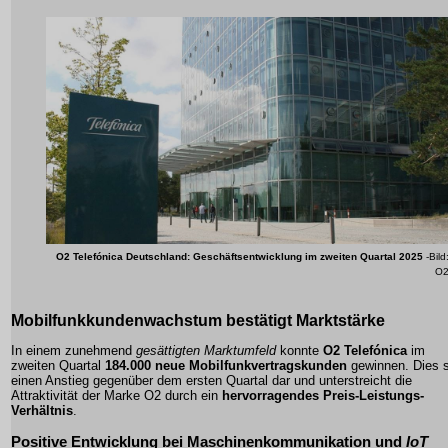
O2 Telefónica Deutschland: Geschäftsentwicklung im zweiten Quartal 2025
-Bild
O
Mobilfunkkundenwachstum
bestätigt Marktstärke
In einem zunehmend
gesättigten Marktumfeld
konnte
O2 Telefónica
im
zweiten Quartal
184.000 neue Mobilfunkvertragskunden
gewinnen. Dies st
einen Anstieg gegenüber dem ersten Quartal dar und unterstreicht die
Attraktivität der Marke O2 durch ein
hervorragendes Preis-Leistungs-
Verhältnis
.
Positive Entwicklung bei
Maschinenkommunikation
und
IoT