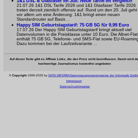
1&1 DSL & Glasfaser im Juli: Neue Tarife im Vergleich
21.07.26 1&1 DSL Tarife 2026 und 1&1 Glasfaser Tarife 2026
treten derzeit ziemlich offensiv auf. Rund um den 20. Juli geht
vor allem um eine Änderung: 1&1 bringt einen neuen
Standardrouter auf Basis ...
Happy SIM Geburtstagstarif: 75 GB 5G für 9,99 Euro
17.07.26 Der Happy SIM Geburtstagstarif bringt aktuell viel
Datenvolumen in die Preisklasse unter 10 Euro. Die Allnet-Flat
enthält 75 GB 5G, Telefonie- und SMS-Flat sowie EU-Roaming
Dazu kommen bei der Laufzeitvariante ...
Auf dieser Seite gibt es Affilate Links, die den Preis nicht beeinflussen. Damit wird de
hochwertige Journalismus kostenfrei angeboten
©
Copyright
1998-2026 by
DATA INFORM-Datenmanagementsysteme der Informatik Gmb
Impressum
Datenschutzhinweise