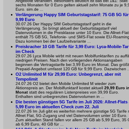
Angebote verändert. Besonders deutlich ist das bei 1&1: Statt
sechs Monaten für 0 Euro gelten aktuell zehn Monate zu je 9,
Euro. sim.de ...
Verlängerung Happy SIM Geburtstagstarif: 75 GB 5G für
9,99 Euro
30.07.26 Der Happy SIM Geburtstagstarif geht in die
Verlängerung. So bringt aktuell der Geburtstagstarif viel
Datenvolumen in die Preisklasse unter 10 Euro. Die Allnet-Flat
enthält 75 GB 5G, Telefonie- und SMS-Flat sowie EU-Roaming
Dazu kommen bei der Laufzeitvariante ...
Preiskracher 10 GB Tarife für 3,99 Euro: Lyca-Mobile-Tar
im Check
29.07.26 Lyca Mobile wirbt mit neuen Mobilfunktarifen zu auffä
niedrigen Preisen. Nach den vorliegenden Aktionsangaben
beginnen die Vertragstarife bei 3,99 Euro im Monat. Das größ
Prepaid-Angebot umfasst 120 GB für 9,99 Euro. Dazwischen ..
O2 Unlimited M für 29,99 Euro: Unbegrenzt, aber mit
Tempolimit
24.07.26 O2 bietet den Mobile Unlimited M wieder zum
Aktionspreis an. Der Mobilfunktarif kostet aktuell
29,99 Euro i
Monat
statt des regulären Listenpreises von 39,99 Euro.
Enthalten sind unbegrenztes Datenvolumen in ...
Die besten günstigen 5G Tarife im Juli 2026: Allnet-Flats
5,99 Euro im aktuellen Check zum 22. Juli
22.07.26 Im Juli gibt es weiterhin mehrere günstige 5G Tarife 
Allnet Flat, 5G-Zugang und viel Datenvolumen unter 10 Euro.
Zum aktuellen Stand fallen vor allem 25 GB ab 5,99 Euro, 35
ab 6,99 Euro, 40 GB für ...