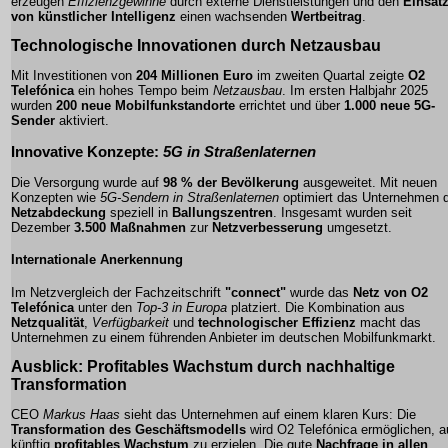
erzeugen
Effizienzgewinne
durch externe Dienstleistungen und den
Einsat
von künstlicher Intelligenz
einen wachsenden
Wertbeitrag
.
Technologische Innovationen durch
Netzausbau
Mit Investitionen von
204 Millionen Euro
im zweiten Quartal zeigte
O2
Telefónica
ein hohes Tempo beim
Netzausbau
. Im ersten Halbjahr 2025
wurden
200 neue Mobilfunkstandorte
errichtet und über
1.000 neue 5G-
Sender
aktiviert.
Innovative Konzepte:
5G in Straßenlaternen
Die Versorgung wurde auf
98 % der Bevölkerung
ausgeweitet. Mit neuen
Konzepten wie
5G-Sendern in Straßenlaternen
optimiert das Unternehmen d
Netzabdeckung
speziell in
Ballungszentren
. Insgesamt wurden seit
Dezember
3.500 Maßnahmen
zur
Netzverbesserung
umgesetzt.
Internationale Anerkennung
Im Netzvergleich der Fachzeitschrift
"connect"
wurde das
Netz von O2
Telefónica
unter den
Top-3 in Europa
platziert. Die Kombination aus
Netzqualität
,
Verfügbarkeit
und
technologischer Effizienz
macht das
Unternehmen zu einem führenden Anbieter im deutschen Mobilfunkmarkt.
Ausblick:
Profitables Wachstum
durch nachhaltige
Transformation
CEO
Markus Haas
sieht das Unternehmen auf einem klaren Kurs: Die
Transformation des Geschäftsmodells
wird O2 Telefónica ermöglichen, 
künftig
profitables Wachstum
zu erzielen. Die gute
Nachfrage in allen