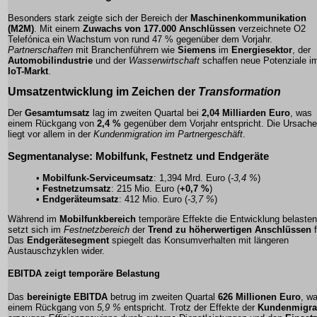
Besonders stark zeigte sich der Bereich der
Maschinenkommunikation
(M2M)
. Mit einem
Zuwachs von 177.000 Anschlüssen
verzeichnete O2
Telefónica ein Wachstum von rund 47 % gegenüber dem Vorjahr.
Partnerschaften
mit Branchenführern wie
Siemens
im
Energiesektor
, der
Automobilindustrie
und der
Wasserwirtschaft
schaffen neue Potenziale i
IoT-Markt
.
Umsatzentwicklung
im Zeichen der
Transformation
Der
Gesamtumsatz
lag im zweiten Quartal bei
2,04 Milliarden Euro
, was
einem Rückgang von
2,4 %
gegenüber dem Vorjahr entspricht. Die Ursache
liegt vor allem in der
Kundenmigration im Partnergeschäft
.
Segmentanalyse: Mobilfunk, Festnetz und Endgeräte
•
Mobilfunk-Serviceumsatz
: 1,394 Mrd. Euro (
-3,4 %
)
•
Festnetzumsatz
: 215 Mio. Euro (
+0,7 %
)
•
Endgeräteumsatz
: 412 Mio. Euro (
-3,7 %
)
Während im
Mobilfunkbereich
temporäre Effekte die Entwicklung belasten
setzt sich im
Festnetzbereich
der
Trend zu höherwertigen Anschlüssen
f
Das
Endgerätesegment
spiegelt das Konsumverhalten mit längeren
Austauschzyklen wider.
EBITDA zeigt temporäre Belastung
Das
bereinigte EBITDA
betrug im zweiten Quartal
626 Millionen Euro
, w
einem Rückgang von
5,9 %
entspricht. Trotz der Effekte der
Kundenmigra