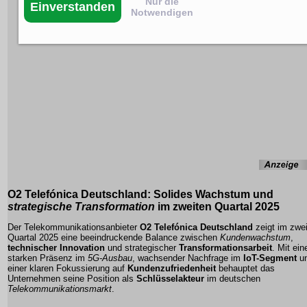
Nur die
Einverstanden
Notwendigen
O2 Telefónica Deutschland:
Solides Wachstum
und
strategische Transformation
im zweiten Quartal 2025
Der Telekommunikationsanbieter
O2 Telefónica Deutschland
zeigt im zwe
Quartal 2025 eine beeindruckende Balance zwischen
Kundenwachstum
,
technischer Innovation
und strategischer
Transformationsarbeit
. Mit ein
starken Präsenz im
5G-Ausbau
, wachsender Nachfrage im
IoT-Segment
u
einer klaren Fokussierung auf
Kundenzufriedenheit
behauptet das
Unternehmen seine Position als
Schlüsselakteur
im deutschen
Telekommunikationsmarkt
.