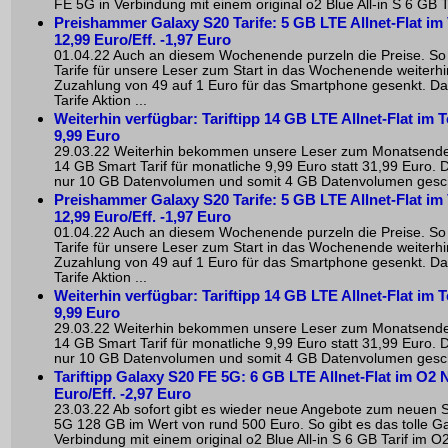
FE 5G in Verbindung mit einem original o2 Blue All-in S 6 GB Ta
Preishammer Galaxy S20 Tarife: 5 GB LTE Allnet-Flat im 
12,99 Euro/Eff. -1,97 Euro
01.04.22 Auch an diesem Wochenende purzeln die Preise. So 
Tarife für unsere Leser zum Start in das Wochenende weiterhin
Zuzahlung von 49 auf 1 Euro für das Smartphone gesenkt. Da
Tarife Aktion ...
Weiterhin verfügbar: Tariftipp 14 GB LTE Allnet-Flat im 
9,99 Euro
29.03.22 Weiterhin bekommen unsere Leser zum Monatsend
14 GB Smart Tarif für monatliche 9,99 Euro statt 31,99 Euro. D
nur 10 GB Datenvolumen und somit 4 GB Datenvolumen gesche
Preishammer Galaxy S20 Tarife: 5 GB LTE Allnet-Flat im 
12,99 Euro/Eff. -1,97 Euro
01.04.22 Auch an diesem Wochenende purzeln die Preise. So 
Tarife für unsere Leser zum Start in das Wochenende weiterhin
Zuzahlung von 49 auf 1 Euro für das Smartphone gesenkt. Da
Tarife Aktion ...
Weiterhin verfügbar: Tariftipp 14 GB LTE Allnet-Flat im 
9,99 Euro
29.03.22 Weiterhin bekommen unsere Leser zum Monatsend
14 GB Smart Tarif für monatliche 9,99 Euro statt 31,99 Euro. D
nur 10 GB Datenvolumen und somit 4 GB Datenvolumen gesche
Tariftipp Galaxy S20 FE 5G: 6 GB LTE Allnet-Flat im O2 N
Euro/Eff. -2,97 Euro
23.03.22 Ab sofort gibt es wieder neue Angebote zum neuen
5G 128 GB im Wert von rund 500 Euro. So gibt es das tolle G
Verbindung mit einem original o2 Blue All-in S 6 GB Tarif im O2