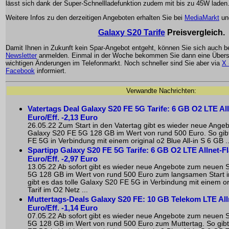
lässt sich dank der Super-Schnellladefunktion zudem mit bis zu 45W laden
Weitere Infos zu den derzeitigen Angeboten erhalten Sie bei
MediaMarkt
un
Galaxy S20 Tarife
Preisvergleich.
Damit Ihnen in Zukunft kein Spar-Angebot entgeht, können Sie sich auch 
Newsletter
anmelden. Einmal in der Woche bekommen Sie dann eine Übersi
wichtigen Änderungen im Telefonmarkt. Noch schneller sind Sie aber via
X 
Facebook
informiert.
Verwandte Nachrichten:
Vatertags Deal Galaxy S20 FE 5G Tarife: 6 GB O2 LTE Alln
Euro/Eff. -2,13 Euro
26.05.22 Zum Start in den Vatertag gibt es wieder neue An
Galaxy S20 FE 5G 128 GB im Wert von rund 500 Euro. So gibt
FE 5G in Verbindung mit einem original o2 Blue All-in S 6 GB ..
Spartipp Galaxy S20 FE 5G Tarife: 6 GB O2 LTE Allnet-Fla
Euro/Eff. -2,97 Euro
13.05.22 Ab sofort gibt es wieder neue Angebote zum neuen
5G 128 GB im Wert von rund 500 Euro zum langsamen Start 
gibt es das tolle Galaxy S20 FE 5G in Verbindung mit einem ori
Tarif im O2 Netz ...
Muttertags-Deals Galaxy S20 FE: 10 GB Telekom LTE Allne
Euro/Eff. -1,14 Euro
07.05.22 Ab sofort gibt es wieder neue Angebote zum neuen
5G 128 GB im Wert von rund 500 Euro zum Muttertag. So gibt 