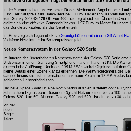
Effektive Grundgebühr liegt bei monatlichen -1,97 Euro im Mo
In der Summe zahlen unsere Leser für das Mediamarkt Angebot beim Laufze
Euro. Der Kaufpreis fürs Handy liegt bei 1 Euro. Der Anschlusspreis beträg
vom Galaxy S20 4G 128 GB von 400 Euro ergibt sich ein Überschuß von
m
ergibt sich eine effektive Grundgebühr von -1,97 Euro im Monat für unsere Le
das Bundle zu kaufen, als das Gerät einzeln.
Im Preisvergleich liegen effektive
Grundgebühren mit einer 5 GB Allnet-Flat
Vodafone Netz immer im Spitzenpreisvergleich.
Neues Kamerasystem in der Galaxy S20 Serie
Im Inneren des überarbeiteten Kamerasystems der Galaxy S20-Serie arbeite
Bildsensor in einem Samsung-Smartphone Hand in Hand mit KI. Die Kamera
extrem hohe Auflösung. Dank des 108-MP-Weitwinkel-Objektivs auf dem Ga
kleine Details einer Szene klar zu erkennen. Die Weitwinkelkamera des Ga
darüber hinaus die Lichtinformationen aus neun Pixeln im 12 MP-Modus ko
schlechten Lichtverhältnissen.
Der neue Space Zoom ist eine Kombination aus verlustfreiem optical Hybr
zehnfachem Digitalzoom. Dieser ermöglicht Nutzern einen bis zu 100-fac
Galaxy S20 Ultra 5G. Mit dem Galaxy S20 und S20+ ist ein bis zu 30-fach
Mit der
neuen
Single
Take-