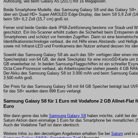
Auflösung, wie beim Galaxy A5 (2017) mit 16 Megapixeln.
Beide Smartphone Modelle, das Samsung Galaxy S8 und das Galaxy S8+,
über ein Quad HD+ Super AMOLED Edge-Display, das beim S8 5,8 Zoll (14
beim S8+ 6,2 Zoll (15,7 cm) groß ist.
Ferner sind beide Geräte dank IP68-Zertifizierung bestens vor Staub und 
geschützt. Ein Iris-Scanner erhöht zudem die Sicherheit beim Entsperren d
Smartphones und schützt vor fremden Zugriffen. Darin ist eine biometrisch
Identifikationstechnologie verbaut, die mit Hilfe eines Abstands- und Hellig
sowie mit Infrarot-LED und Frontkamera den Nutzer anhand dessen Iris identi
Sowohl das Samsung Galaxy S8 als auch das S8+ verfügen über einen int
Speicherplatz von 64 GB, der dank Steckplatz für eine microSD-Karte um b
GB erweiterbar ist. In beiden Samsung-Flaggschiffen ist ein schneller Exy
Octa-Core-Prozessor verbaut, als Arbeitsspeicher stehen jeweils 4 GB RAM
Der Akku des Samsung Galaxy S8 ist 3.000 mAh und beim Samsung Gala
3.500 mAh groß.
Der Preis für das Samsung Galaxy S8 mit 64 GB Speicher beträgt laut UV
für das S8+ wurden dann 899 Euro verlangt.
Samsung Galaxy S8 für 1 Euro mit Vodafone 2 GB Allnet-Flat f
Euro
Wer dann gerne das tolle
Samsung Galaxy S8
haben möchte, zahlt bei der
Saturn Aktion dann einmalige 1 Euro für das Smartphone bei monatlichen 2
Auch der Vodafone Tarif ist dann identisch.
Weitere Infos zu den derzeitigen Angeboten erhalten Sie bei
Saturn
und in 