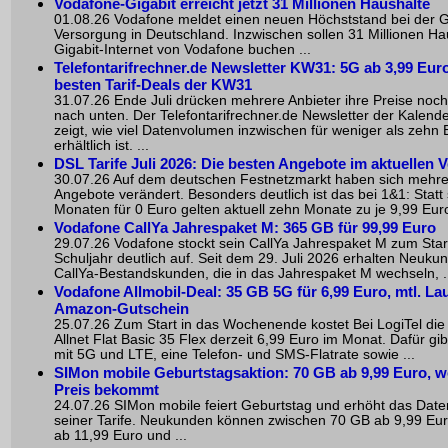
Vodafone-Gigabit erreicht jetzt 31 Millionen Haushalte
01.08.26 Vodafone meldet einen neuen Höchststand bei der G
Versorgung in Deutschland. Inzwischen sollen 31 Millionen Ha
Gigabit-Internet von Vodafone buchen ...
Telefontarifrechner.de Newsletter KW31: 5G ab 3,99 Euro
besten Tarif-Deals der KW31
31.07.26 Ende Juli drücken mehrere Anbieter ihre Preise noc
nach unten. Der Telefontarifrechner.de Newsletter der Kalen
zeigt, wie viel Datenvolumen inzwischen für weniger als zehn 
erhältlich ist. ...
DSL Tarife Juli 2026: Die besten Angebote im aktuellen V
30.07.26 Auf dem deutschen Festnetzmarkt haben sich mehr
Angebote verändert. Besonders deutlich ist das bei 1&1: Statt
Monaten für 0 Euro gelten aktuell zehn Monate zu je 9,99 Euro
Vodafone CallYa Jahrespaket M: 365 GB für 99,99 Euro
29.07.26 Vodafone stockt sein CallYa Jahrespaket M zum Star
Schuljahr deutlich auf. Seit dem 29. Juli 2026 erhalten Neuku
CallYa-Bestandskunden, die in das Jahrespaket M wechseln, .
Vodafone Allmobil-Deal: 35 GB 5G für 6,99 Euro, mtl. Lau
Amazon-Gutschein
25.07.26 Zum Start in das Wochenende kostet Bei LogiTel die 
Allnet Flat Basic 35 Flex derzeit 6,99 Euro im Monat. Dafür gi
mit 5G und LTE, eine Telefon- und SMS-Flatrate sowie ...
SIMon mobile Geburtstagsaktion: 70 GB ab 9,99 Euro, w
Preis bekommt
24.07.26 SIMon mobile feiert Geburtstag und erhöht das Dat
seiner Tarife. Neukunden können zwischen 70 GB ab 9,99 Eu
ab 11,99 Euro und ...