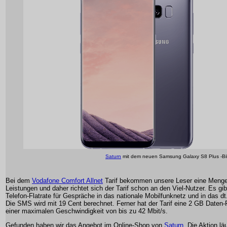
Saturn
mit dem neuen Samsung Galaxy S8 Plus -Bi
Bei dem
Vodafone Comfort Allnet
Tarif bekommen unsere Leser eine Meng
Leistungen und daher richtet sich der Tarif schon an den Viel-Nutzer. Es gib
Telefon-Flatrate für Gespräche in das nationale Mobilfunknetz und in das dt
Die SMS wird mit 19 Cent berechnet. Ferner hat der Tarif eine 2 GB Daten-F
einer maximalen Geschwindigkeit von bis zu 42 Mbit/s.
Gefunden haben wir das Angebot im Online-Shop von
Saturn
. Die Aktion lä