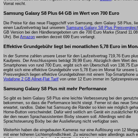
Vorrat reicht.
Samsung Galaxy S8 Plus 64 GB im Wert von 700 Euro
Die Preise für das neue Flaggschiff von Samsung, dem Galaxy S8 Plus, li
einen Laufzeitvertrag laut unserem
Samsung Galaxy S8 Plus Preisvergleic
GB Version bei den Händlerangeboten um die 700 Euro Marke (Stand 11.08
Uhr). Bei
Amazon
werden derzeit 699 Euro verlangt.
Effektive Grundgebühr liegt bei monatlichen 5,78 Euro im Mon
In der Summe zahlen unsere Leser für den Laufzeitvertrag 719,76 Euro plu
Kaufpreis. Der Anschlusspreis beträgt 39,99 Euro. Abzüglich dem Wert des
Smartphones von rund 700 Euro, ergibt sich ein Überschuß von 138,75 Eur
ergibt sich eine effektive Grundgebühr von 5,78 Euro im Monat für unsere L
Preisvergleich liegen effektive Grundgebühren mit einem Top-Smartphone 
Vodafone 2 GB Allnet-Flat Tarif
von unter 12 Euro immer im Spitzenpreisver
Samsung Galaxy S8 Plus mit mehr Performance
So gibt es beim Galaxy S8 Plus eine leichte Verbesserung bei den genutzt
bekommen, so dass die Performance leicht steigt. Ferner ist das neue Sma
erwartet, randlos. Dabei hat Samsung die Ränder so klein wie möglich geha
Home-Button verschwindet. Dafür wird seitlich am Gerät ein zusätzlicher Kn
der den neuen Sprachassistenten Bixby steuern soll. Allerdings wird die
Sprachsteuerung Bixby bei der Auslieferung nicht verfügbar sein.
Weiterhin haben die eingebauten Kameras nur eine Auflösung von 12 Megap
mit einer höheren Lichtempfindlichkeit. Zu wünschen wäre allerdings auch 