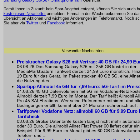
Samsung Galaxy S8/S8+ Smartphone Tarif
Übersicht.
Damit Ihnen in Zukunft kein Spar-Angebot entgeht, können Sie sich auch 
kostenlosen Newsletter
anmelden. Einmal in der Woche bekommen Sie dan
Übersicht an Aktionen und wichtigen Änderungen im Telefonmarkt. Noch sch
Sie aber via
Twitter
und
Facebook
informiert.
Verwandte Nachrichten:
Preiskracher Galaxy S26 mit Vertrag: 40 GB für 24,99 Eu
06.08.26 Das Samsung Galaxy S26 mit 256 GB kostet in der
MediaMarktSaturn Tarifwelt derzeit 24,99 Euro monatlich. H
19 Euro für das Gerät. Im Paket stecken 40 GB 5G, eine Allnet
die Nutzung des ...
Spartipp Allmobil 45 GB für 7,99 Euro: 5G-Tarif im Preis
04.08.26 45 GB Datenvolumen mit 5G im Vodafone-Netz koste
Allmobil derzeit 7,99 Euro im Monat. Der Tarif heißt Allmobil All
Pro 45 SALEbrations. Wer seine Rufnummer mitnimmt und all
Bedingungen erfüllt, kommt über 24 Monate rechnerisch auf ..
Tarifpower Vodafone Netz: allmobil 60 GB für 9,99 Euro 
Tarifcheck
03.08.26 Große Datentarife kosten längst nicht mehr automat
oder 30 Euro. Die allmobil Allnet Flat Power 60 liefert dafür ei
Beispiel. Für 9,99 Euro im Monat gibt es 60 GB Datenvolumen
Telefon- und ...