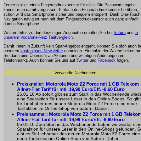
Ferner gibt es einen Fingerabdrucksensor für alles. Die Passworteingabe
kannst man damit vergessen. Einfach den Fingerabdrucksensor berühren,
schon wird das Smartphone sicher und bequem entsperrt. Dank One-Touch
Navigation navigiert man mit dem Fingerabdrucksensor auch ganz einfach
durchs Smartphone.
Weitere Infos zu den derzeitigen Angeboten erhalten Sie bei
Saturn
und
in
unserem Vodafone-Netz Tarifvergleich
.
Damit Ihnen in Zukunft kein Spar-Angebot entgeht, können Sie sich auch b
unserem
kostenlosen Newsletter
anmelden. Einmal in der Woche bekomm
Sie dann eine Übersicht an Aktionen und wichtigen Änderungen im
Telefonmarkt. Auch können Sie uns auf
Twitter
und
Facebook
folgen.
Verwandte Nachrichten:
Preisknaller: Motorola Moto Z2 Force mit 1 GB Telekom
Allnet-Flat Tarif für mtl. 19,99 Euro/Eff. -9,60 Euro
26.01.18 Ab sofort gibt es zum Start in das Wochenende wied
eine Sparaktion für unsere Leser in den Online-Shops, So gibt
für Liebhaber des neuen Motorola Moto Z2 Force eine neue
Tarifaktion im Online-Shop von Saturn. Dabei ...
Preishammer: Motorola Moto Z2 Force mit 1 GB Teleko
Allnet-Flat Tarif für mtl. 19,99 Euro/Eff. -9,60 Euro
05.01.18 Zum Start in das Wochenende haben wir wieder ein
Sparaktion für unsere Leser in den Online-Shops gefunden. S
gibt es für Liebhaber des neuen Motorola Moto Z2 Force eine
neue Tarifaktion im Online-Shop von Saturn. Dabei ...