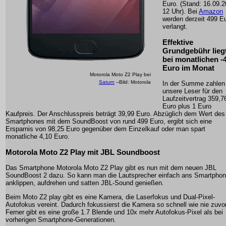
Euro. (Stand: 16.09.
12 Uhr). Bei
Amazon
werden derzeit 499 E
verlangt.
Effektive
Grundgebühr lieg
bei monatlichen -
Euro im Monat
Motorola Moto Z2 Play bei
Saturn
--Bild: Motorola
In der Summe zahlen
unsere Leser für den
Laufzeitvertrag 359,7
Euro plus 1 Euro
Kaufpreis. Der Anschlusspreis beträgt 39,99 Euro. Abzüglich dem Wert des
Smartphones mit dem SoundBoost von rund 499 Euro, ergibt sich eine
Ersparnis von 98,25 Euro gegenüber dem Einzelkauf oder man spart
monatliche 4,10 Euro.
Motorola Moto Z2 Play mit JBL Soundboost
Das Smartphone Motorola Moto Z2 Play gibt es nun mit dem neuen JBL
SoundBoost 2 dazu. So kann man die Lautsprecher einfach ans Smartpho
anklippen, aufdrehen und satten JBL-Sound genießen.
Beim Moto Z2 play gibt es eine Kamera, die Laserfokus und Dual-Pixel-
Autofokus vereint. Dadurch fokussierst die Kamera so schnell wie nie zuvor
Ferner gibt es eine große 1.7 Blende und 10x mehr Autofokus-Pixel als bei
vorherigen Smartphone-Generationen.