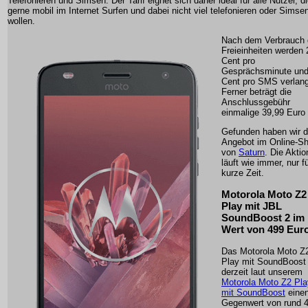
Telefonieren und Simsen. Der Tarif eignet sich daher ideal für alle Nutzer, d
gerne mobil im Internet Surfen und dabei nicht viel telefonieren oder Simse
wollen.
Nach dem Verbrauch 
Freieinheiten werden 
Cent pro
Gesprächsminute und
Cent pro SMS verlang
Ferner beträgt die
Anschlussgebühr
einmalige 39,99 Euro
Gefunden haben wir 
Angebot im Online-S
von
Saturn
. Die Aktio
läuft wie immer, nur f
kurze Zeit.
Motorola Moto Z2
Play mit JBL
SoundBoost 2 im
Wert von 499 Eur
Das Motorola Moto Z
Play mit SoundBoost
derzeit laut unserem
Motorola Moto Z2 Pla
mit SoundBoost
eine
Gegenwert von rund 