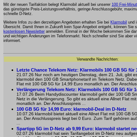
Mit der neuen Tarifaktion belegt Klarmobil aktuell bei unserer
100 Frei-Minu
das günstigste Preis-Leistungsverhältnis, geringe Anschlussgebühr, maxi
schnelle D-Netz.
Weitere Infos zu den derzeitigen Angeboten erhalten Sie bei
Klarmobil
und 
Übersicht. Damit Ihnen in Zukunft kein Spar-Angebot entgeht, können Sie 
kostenlosen Newsletter
anmelden. Einmal in der Woche bekommen Sie dann
und wichtigen Änderungen im Telefonmarkt. Noch schneller sind Sie aber v
informiert.
Verwandte Nachrichten:
Letzte Chance Telekom Netz: Klarmobils 100 GB 5G für 
21.07.26 Nur noch am heutigen Dienstag, dem 21. Juli, gibt 
klarmobil den 100 GB Smartphonetarif im Telekom Netz. Dabei g
Flat mit 100 GB 5G für 14,99 Euro monatlich an. Der Anschluss
Verlängerung Telekom Netz: Klarmobils 100 GB 5G für 1
17.07.26 Beim Handydiscounter klarmobil geht der 100 GB Sm
Netz in die Verlängerung. So gibt es aktuell eine Allnet Flat m
monatlich an. Der Anschlusspreis ...
100 GB 5G für 14,99 Euro: klarmobil-Deal im D-Netz
10.07.26 klarmobil bietet aktuell eine Allnet Flat mit 100 GB 5
an. Der Anschlusspreis liegt bei 0 Euro. Zum Tarif gehören au
...
Spartipp 5G im D-Netz ab 9,99 Euro: klarmobil startet ne
02.07.26 klarmobil hat sein Tarifangebot im D-Netz neu aufgest