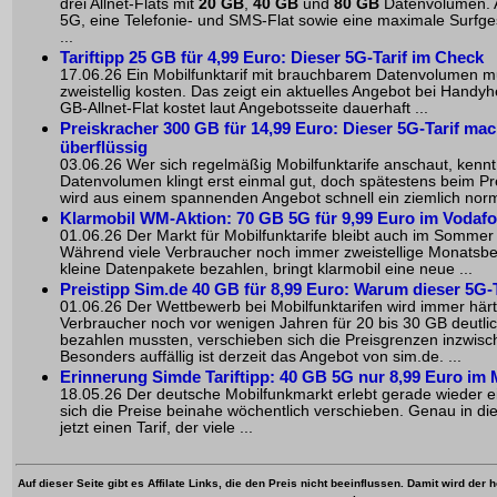
drei Allnet-Flats mit
20 GB
,
40 GB
und
80 GB
Datenvolumen. Al
5G, eine Telefonie- und SMS-Flat sowie eine maximale Surfges
...
Tariftipp 25 GB für 4,99 Euro: Dieser 5G-Tarif im Check
17.06.26 Ein Mobilfunktarif mit brauchbarem Datenvolumen m
zweistellig kosten. Das zeigt ein aktuelles Angebot bei Handyh
GB-Allnet-Flat kostet laut Angebotsseite dauerhaft ...
Preiskracher 300 GB für 14,99 Euro: Dieser 5G-Tarif mach
überflüssig
03.06.26 Wer sich regelmäßig Mobilfunktarife anschaut, kennt
Datenvolumen klingt erst einmal gut, doch spätestens beim Pre
wird aus einem spannenden Angebot schnell ein ziemlich norma
Klarmobil WM-Aktion: 70 GB 5G für 9,99 Euro im Vodaf
01.06.26 Der Markt für Mobilfunktarife bleibt auch im Somme
Während viele Verbraucher noch immer zweistellige Monatsbet
kleine Datenpakete bezahlen, bringt klarmobil eine neue ...
Preistipp Sim.de 40 GB für 8,99 Euro: Warum dieser 5G-T
01.06.26 Der Wettbewerb bei Mobilfunktarifen wird immer härt
Verbraucher noch vor wenigen Jahren für 20 bis 30 GB deutli
bezahlen mussten, verschieben sich die Preisgrenzen inzwisc
Besonders auffällig ist derzeit das Angebot von sim.de. ...
Erinnerung Simde Tariftipp: 40 GB 5G nur 8,99 Euro im
18.05.26 Der deutsche Mobilfunkmarkt erlebt gerade wieder e
sich die Preise beinahe wöchentlich verschieben. Genau in die
jetzt einen Tarif, der viele ...
Auf dieser Seite gibt es Affilate Links, die den Preis nicht beeinflussen. Damit wird der