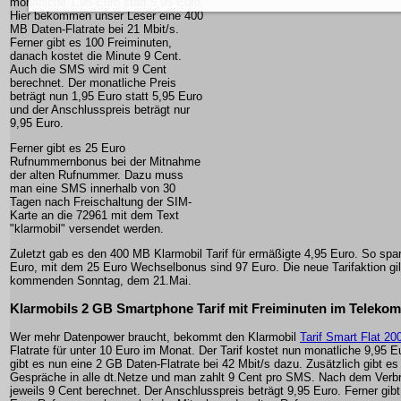
monatliche 1,95 Euro statt 5,95 Euro.
Hier bekommen unser Leser eine 400
MB Daten-Flatrate bei 21 Mbit/s.
Ferner gibt es 100 Freiminuten,
danach kostet die Minute 9 Cent.
Auch die SMS wird mit 9 Cent
berechnet. Der monatliche Preis
beträgt nun 1,95 Euro statt 5,95 Euro
und der Anschlusspreis beträgt nur
9,95 Euro.
Ferner gibt es 25 Euro
Rufnummernbonus bei der Mitnahme
der alten Rufnummer. Dazu muss
man eine SMS innerhalb von 30
Tagen nach Freischaltung der SIM-
Karte an die 72961 mit dem Text
"klarmobil" versendet werden.
Zuletzt gab es den 400 MB Klarmobil Tarif für ermäßigte 4,95 Euro. So spa
Euro, mit dem 25 Euro Wechselbonus sind 97 Euro. Die neue Tarifaktion gi
kommenden Sonntag, dem 21.Mai.
Klarmobils 2 GB Smartphone Tarif mit Freiminuten im Telekom
Wer mehr Datenpower braucht, bekommt den Klarmobil
Tarif Smart Flat 20
Flatrate für unter 10 Euro im Monat. Der Tarif kostet nun monatliche 9,95 E
gibt es nun eine 2 GB Daten-Flatrate bei 42 Mbit/s dazu. Zusätzlich gibt es
Gespräche in alle dt.Netze und man zahlt 9 Cent pro SMS. Nach dem Verb
jeweils 9 Cent berechnet. Der Anschlusspreis beträgt 9,95 Euro. Ferner gibt 