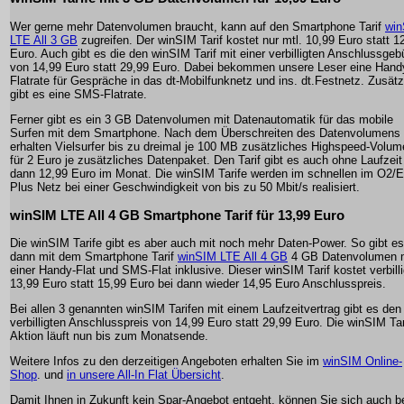
Wer gerne mehr Datenvolumen braucht, kann auf den Smartphone Tarif
wi
LTE All 3 GB
zugreifen. Der winSIM Tarif kostet nur mtl. 10,99 Euro statt 1
Euro. Auch gibt es die den winSIM Tarif mit einer verbilligten Anschlussgeb
von 14,99 Euro statt 29,99 Euro. Dabei bekommen unsere Leser eine Hand
Flatrate für Gespräche in das dt-Mobilfunknetz und ins. dt.Festnetz. Zusätz
gibt es eine SMS-Flatrate.
Ferner gibt es ein 3 GB Datenvolumen mit Datenautomatik für das mobile
Surfen mit dem Smartphone. Nach dem Überschreiten des Datenvolumens
erhalten Vielsurfer bis zu dreimal je 100 MB zusätzliches Highspeed-Volu
für 2 Euro je zusätzliches Datenpaket. Den Tarif gibt es auch ohne Laufzeit
dann 12,99 Euro im Monat. Die winSIM Tarife werden im schnellen im O2/E
Plus Netz bei einer Geschwindigkeit von bis zu 50 Mbit/s realisiert.
winSIM LTE All 4 GB Smartphone Tarif für 13,99 Euro
Die winSIM Tarife gibt es aber auch mit noch mehr Daten-Power. So gibt es
dann mit dem Smartphone Tarif
winSIM LTE All 4 GB
4 GB Datenvolumen 
einer Handy-Flat und SMS-Flat inklusive. Dieser winSIM Tarif kostet verbilli
13,99 Euro statt 15,99 Euro bei dann wieder 14,95 Euro Anschlusspreis.
Bei allen 3 genannten winSIM Tarifen mit einem Laufzeitvertrag gibt es den
verbilligten Anschlusspreis von 14,99 Euro statt 29,99 Euro. Die winSIM Tar
Aktion läuft nun bis zum Monatsende.
Weitere Infos zu den derzeitigen Angeboten erhalten Sie im
winSIM Online-
Shop
. und
in unsere All-In Flat Übersicht
.
Damit Ihnen in Zukunft kein Spar-Angebot entgeht, können Sie sich auch b