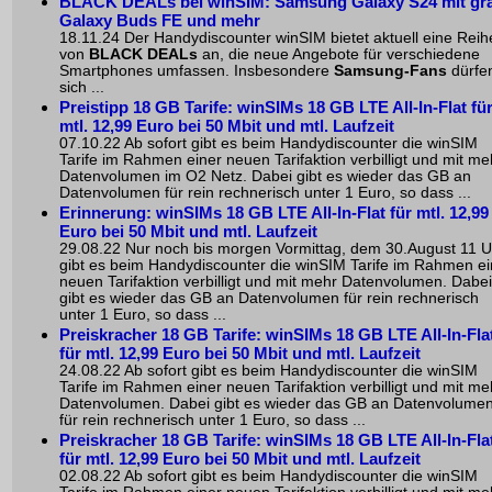
BLACK DEALs bei winSIM: Samsung Galaxy S24 mit gra
Galaxy Buds FE und mehr
18.11.24 Der Handydiscounter winSIM bietet aktuell eine Reih
von
BLACK DEALs
an, die neue Angebote für verschiedene
Smartphones umfassen. Insbesondere
Samsung-Fans
dürfe
sich ...
Preistipp 18 GB Tarife: winSIMs 18 GB LTE All-In-Flat fü
mtl. 12,99 Euro bei 50 Mbit und mtl. Laufzeit
07.10.22 Ab sofort gibt es beim Handydiscounter die winSIM
Tarife im Rahmen einer neuen Tarifaktion verbilligt und mit me
Datenvolumen im O2 Netz. Dabei gibt es wieder das GB an
Datenvolumen für rein rechnerisch unter 1 Euro, so dass ...
Erinnerung: winSIMs 18 GB LTE All-In-Flat für mtl. 12,99
Euro bei 50 Mbit und mtl. Laufzeit
29.08.22 Nur noch bis morgen Vormittag, dem 30.August 11 U
gibt es beim Handydiscounter die winSIM Tarife im Rahmen ei
neuen Tarifaktion verbilligt und mit mehr Datenvolumen. Dabei
gibt es wieder das GB an Datenvolumen für rein rechnerisch
unter 1 Euro, so dass ...
Preiskracher 18 GB Tarife: winSIMs 18 GB LTE All-In-Fla
für mtl. 12,99 Euro bei 50 Mbit und mtl. Laufzeit
24.08.22 Ab sofort gibt es beim Handydiscounter die winSIM
Tarife im Rahmen einer neuen Tarifaktion verbilligt und mit me
Datenvolumen. Dabei gibt es wieder das GB an Datenvolume
für rein rechnerisch unter 1 Euro, so dass ...
Preiskracher 18 GB Tarife: winSIMs 18 GB LTE All-In-Fla
für mtl. 12,99 Euro bei 50 Mbit und mtl. Laufzeit
02.08.22 Ab sofort gibt es beim Handydiscounter die winSIM