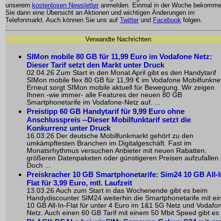
unserem
kostenlosen Newsletter
anmelden. Einmal in der Woche bekomm
Sie dann eine Übersicht an Aktionen und wichtigen Änderungen im
Telefonmarkt. Auch können Sie uns auf
Twitter
und
Facebook
folgen.
Verwandte Nachrichten:
SIMon mobile 80 GB für 11,99 Euro im Vodafone Netz:
Dieser Tarif setzt den Markt unter Druck
02.04.26 Zum Start in den Monat April gibt es den Handytarif
SIMon mobile flex 80 GB für 11,99 € im Vodafone Mobilfunkne
Erneut sorgt SIMon mobile aktuell für Bewegung. Wir zeigen
Ihnen -wie immer- alle Features der neuen 80 GB
Smartphonetarife im Vodafone-Netz auf. ...
Preistipp 60 GB Handytarif für 9,99 Euro ohne
Anschlusspreis --Dieser Mobilfunktarif setzt die
Konkurrenz unter Druck
16.03.26 Der deutsche Mobilfunkmarkt gehört zu den
umkämpftesten Branchen im Digitalgeschäft. Fast im
Monatsrhythmus versuchen Anbieter mit neuen Rabatten,
größeren Datenpaketen oder günstigeren Preisen aufzufallen.
Doch ...
Preiskracher 10 GB Smartphonetarife: Sim24 10 GB All-I
Flat für 3,99 Euro, mtl. Laufzeit
13.03.26 Auch zum Start in das Wochenende gibt es beim
Handydiscounter SIM24 weiterhin die Smartphonetarife mit ei
10 GB All-In-Flat für unter 4 Euro im 1&1 5G Netz und Vodafo
Netz. Auch einen 60 GB Tarif mit einem 50 Mbit Speed gibt es .