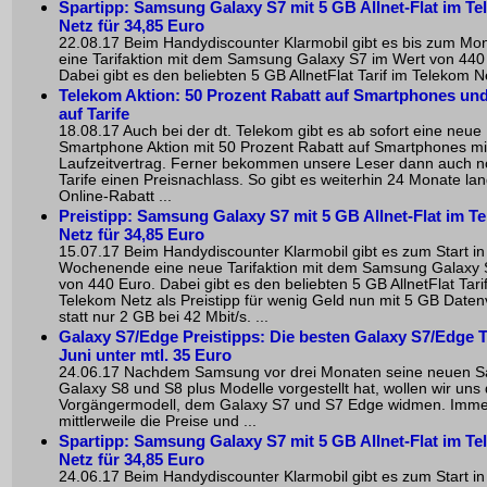
Spartipp: Samsung Galaxy S7 mit 5 GB Allnet-Flat im T
Netz für 34,85 Euro
22.08.17 Beim Handydiscounter Klarmobil gibt es bis zum Mo
eine Tarifaktion mit dem Samsung Galaxy S7 im Wert von 440
Dabei gibt es den beliebten 5 GB AllnetFlat Tarif im Telekom Net
Telekom Aktion: 50 Prozent Rabatt auf Smartphones und
auf Tarife
18.08.17 Auch bei der dt. Telekom gibt es ab sofort eine neue
Smartphone Aktion mit 50 Prozent Rabatt auf Smartphones mi
Laufzeitvertrag. Ferner bekommen unsere Leser dann auch n
Tarife einen Preisnachlass. So gibt es weiterhin 24 Monate la
Online-Rabatt ...
Preistipp: Samsung Galaxy S7 mit 5 GB Allnet-Flat im T
Netz für 34,85 Euro
15.07.17 Beim Handydiscounter Klarmobil gibt es zum Start in
Wochenende eine neue Tarifaktion mit dem Samsung Galaxy 
von 440 Euro. Dabei gibt es den beliebten 5 GB AllnetFlat Tari
Telekom Netz als Preistipp für wenig Geld nun mit 5 GB Date
statt nur 2 GB bei 42 Mbit/s. ...
Galaxy S7/Edge Preistipps: Die besten Galaxy S7/Edge T
Juni unter mtl. 35 Euro
24.06.17 Nachdem Samsung vor drei Monaten seine neuen 
Galaxy S8 und S8 plus Modelle vorgestellt hat, wollen wir un
Vorgängermodell, dem Galaxy S7 und S7 Edge widmen. Immer
mittlerweile die Preise und ...
Spartipp: Samsung Galaxy S7 mit 5 GB Allnet-Flat im T
Netz für 34,85 Euro
24.06.17 Beim Handydiscounter Klarmobil gibt es zum Start in