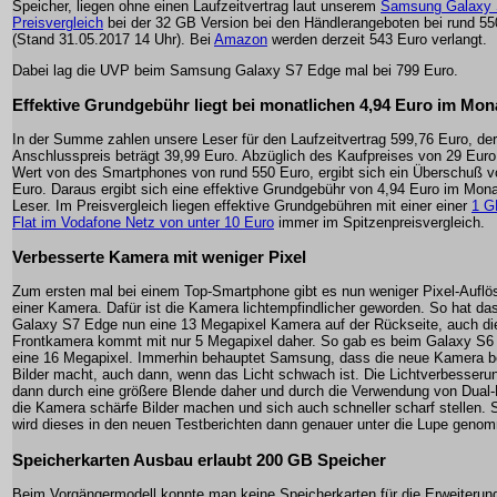
Speicher, liegen ohne einen Laufzeitvertrag laut unserem
Samsung Galaxy
Preisvergleich
bei der 32 GB Version bei den Händlerangeboten bei rund 55
(Stand 31.05.2017 14 Uhr). Bei
Amazon
werden derzeit 543 Euro verlangt.
Dabei lag die UVP beim Samsung Galaxy S7 Edge mal bei 799 Euro.
Effektive Grundgebühr liegt bei monatlichen 4,94 Euro im Mon
In der Summe zahlen unsere Leser für den Laufzeitvertrag 599,76 Euro, der
Anschlusspreis beträgt 39,99 Euro. Abzüglich des Kaufpreises von 29 Eur
Wert von des Smartphones von rund 550 Euro, ergibt sich ein Überschuß v
Euro. Daraus ergibt sich eine effektive Grundgebühr von 4,94 Euro im Mona
Leser. Im Preisvergleich liegen effektive Grundgebühren mit einer einer
1 G
Flat im Vodafone Netz von unter 10 Euro
immer im Spitzenpreisvergleich.
Verbesserte Kamera mit weniger Pixel
Zum ersten mal bei einem Top-Smartphone gibt es nun weniger Pixel-Auflö
einer Kamera. Dafür ist die Kamera lichtempfindlicher geworden. So hat da
Galaxy S7 Edge nun eine 13 Megapixel Kamera auf der Rückseite, auch di
Frontkamera kommt mit nur 5 Megapixel daher. So gab es beim Galaxy S6
eine 16 Megapixel. Immerhin behauptet Samsung, dass die neue Kamera b
Bilder macht, auch dann, wenn das Licht schwach ist. Die Lichtverbesser
dann durch eine größere Blende daher und durch die Verwendung von Dual-P
die Kamera schärfe Bilder machen und sich auch schneller scharf stellen. S
wird dieses in den neuen Testberichten dann genauer unter die Lupe geno
Speicherkarten Ausbau erlaubt 200 GB Speicher
Beim Vorgängermodell konnte man keine Speicherkarten für die Erweiterun