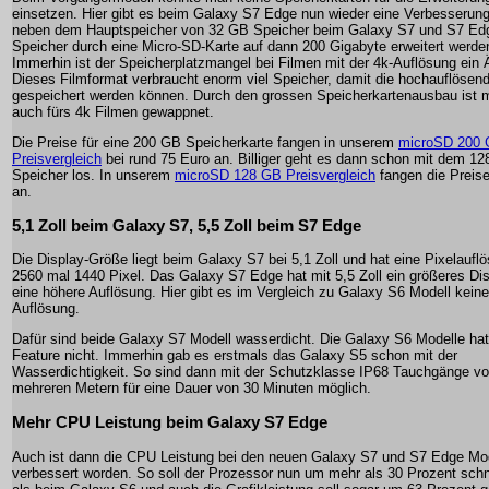
einsetzen. Hier gibt es beim Galaxy S7 Edge nun wieder eine Verbesserun
neben dem Hauptspeicher von 32 GB Speicher beim Galaxy S7 und S7 Ed
Speicher durch eine Micro-SD-Karte auf dann 200 Gigabyte erweitert werde
Immerhin ist der Speicherplatzmangel bei Filmen mit der 4k-Auflösung ein Ä
Dieses Filmformat verbraucht enorm viel Speicher, damit die hochauflösen
gespeichert werden können. Durch den grossen Speicherkartenausbau ist
auch fürs 4k Filmen gewappnet.
Die Preise für eine 200 GB Speicherkarte fangen in unserem
microSD 200
Preisvergleich
bei rund 75 Euro an. Billiger geht es dann schon mit dem 1
Speicher los. In unserem
microSD 128 GB Preisvergleich
fangen die Preise
an.
5,1 Zoll beim Galaxy S7, 5,5 Zoll beim S7 Edge
Die Display-Größe liegt beim Galaxy S7 bei 5,1 Zoll und hat eine Pixelaufl
2560 mal 1440 Pixel. Das Galaxy S7 Edge hat mit 5,5 Zoll ein größeres Di
eine höhere Auflösung. Hier gibt es im Vergleich zu Galaxy S6 Modell kein
Auflösung.
Dafür sind beide Galaxy S7 Modell wasserdicht. Die Galaxy S6 Modelle hat
Feature nicht. Immerhin gab es erstmals das Galaxy S5 schon mit der
Wasserdichtigkeit. So sind dann mit der Schutzklasse IP68 Tauchgänge vo
mehreren Metern für eine Dauer von 30 Minuten möglich.
Mehr CPU Leistung beim Galaxy S7 Edge
Auch ist dann die CPU Leistung bei den neuen Galaxy S7 und S7 Edge Mo
verbessert worden. So soll der Prozessor nun um mehr als 30 Prozent schne