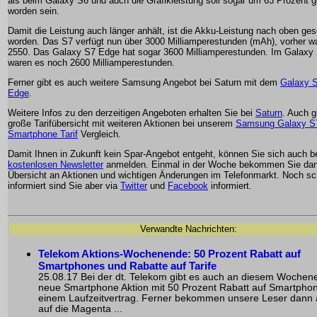
als beim Galaxy S6 und auch die Grafikleistung soll sogar um 63 Prozent g
worden sein.
Damit die Leistung auch länger anhält, ist die Akku-Leistung nach oben ge
worden. Das S7 verfügt nun über 3000 Milliamperestunden (mAh), vorher w
2550. Das Galaxy S7 Edge hat sogar 3600 Milliamperestunden. Im Galaxy
waren es noch 2600 Milliamperestunden.
Ferner gibt es auch weitere Samsung Angebot bei Saturn mit dem
Galaxy 
Edge
.
Weitere Infos zu den derzeitigen Angeboten erhalten Sie bei
Saturn
. Auch g
große Tarifübersicht mit weiteren Aktionen bei unserem
Samsung Galaxy S
Smartphone Tarif
Vergleich.
Damit Ihnen in Zukunft kein Spar-Angebot entgeht, können Sie sich auch 
kostenlosen Newsletter
anmelden. Einmal in der Woche bekommen Sie dan
Übersicht an Aktionen und wichtigen Änderungen im Telefonmarkt. Noch sc
informiert sind Sie aber via
Twitter
und
Facebook
informiert.
Verwandte Nachrichten:
Telekom Aktions-Wochenende: 50 Prozent Rabatt auf
Smartphones und Rabatte auf Tarife
25.08.17 Bei der dt. Telekom gibt es auch an diesem Wochen
neue Smartphone Aktion mit 50 Prozent Rabatt auf Smartphon
einem Laufzeitvertrag. Ferner bekommen unsere Leser dann
auf die Magenta ...