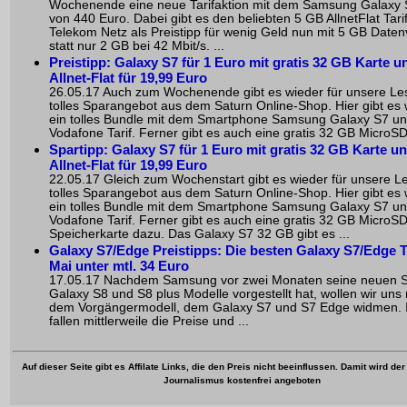
Wochenende eine neue Tarifaktion mit dem Samsung Galaxy 
von 440 Euro. Dabei gibt es den beliebten 5 GB AllnetFlat Tari
Telekom Netz als Preistipp für wenig Geld nun mit 5 GB Date
statt nur 2 GB bei 42 Mbit/s. ...
Preistipp: Galaxy S7 für 1 Euro mit gratis 32 GB Karte 
Allnet-Flat für 19,99 Euro
26.05.17 Auch zum Wochenende gibt es wieder für unsere Les
tolles Sparangebot aus dem Saturn Online-Shop. Hier gibt es 
ein tolles Bundle mit dem Smartphone Samsung Galaxy S7 u
Vodafone Tarif. Ferner gibt es auch eine gratis 32 GB MicroSD 
Spartipp: Galaxy S7 für 1 Euro mit gratis 32 GB Karte u
Allnet-Flat für 19,99 Euro
22.05.17 Gleich zum Wochenstart gibt es wieder für unsere Le
tolles Sparangebot aus dem Saturn Online-Shop. Hier gibt es 
ein tolles Bundle mit dem Smartphone Samsung Galaxy S7 u
Vodafone Tarif. Ferner gibt es auch eine gratis 32 GB MicroS
Speicherkarte dazu. Das Galaxy S7 32 GB gibt es ...
Galaxy S7/Edge Preistipps: Die besten Galaxy S7/Edge T
Mai unter mtl. 34 Euro
17.05.17 Nachdem Samsung vor zwei Monaten seine neuen
Galaxy S8 und S8 plus Modelle vorgestellt hat, wollen wir uns
dem Vorgängermodell, dem Galaxy S7 und S7 Edge widmen.
fallen mittlerweile die Preise und ...
Auf dieser Seite gibt es Affilate Links, die den Preis nicht beeinflussen. Damit wird de
Journalismus kostenfrei angeboten