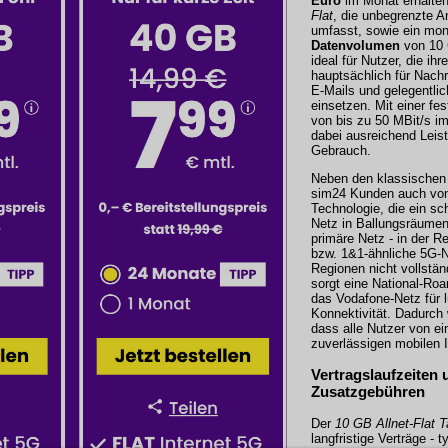
Euro
im Monat erhalte
Flat
, die unbegrenzte 
umfasst, sowie ein mon
Datenvolumen
von 10 G
ideal für Nutzer, die ih
hauptsächlich für Nachr
E-Mails und gelegentli
einsetzen. Mit einer fe
von bis zu 50 MBit/s im
dabei ausreichend Leist
Gebrauch.
Neben den klassischen F
sim24
Kunden auch von
Technologie, die ein sc
Netz in Ballungsräumen 
primäre Netz - in der R
bzw. 1&1-ähnliche 5G-Ne
Regionen nicht vollstän
sorgt eine National-Ro
das Vodafone-Netz für 
Konnektivität. Dadurch w
dass alle Nutzer von ei
zuverlässigen mobilen In
Vertragslaufzeiten 
Zusatzgebühren
Der
10 GB Allnet-Flat Ta
langfristige Verträge - 