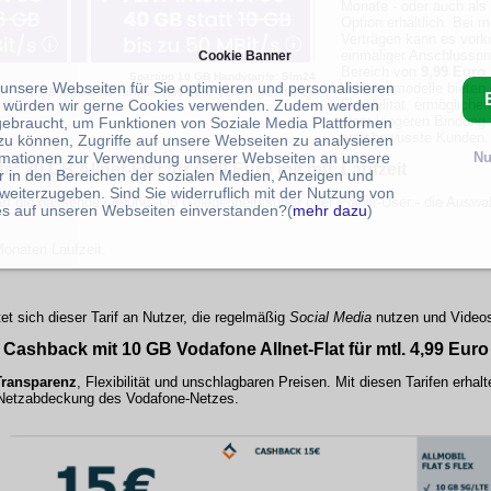
Monate - oder auch als
Option erhältlich. Bei 
Verträgen kann es vor
einmaliger Anschlussprei
Cookie Banner
Bereich von
9,99 Euro
Spartipp
10 GB Handytarife
: Sim24
 unsere Webseiten für Sie optimieren und personalisieren
Vertragsmodelle bieten 
10 GB Allnet-Flat Tarif
für
3,99 Euro
-Screenshot: Sim24
 würden wir gerne Cookies verwenden. Zudem werden
Flexibilität, ermöglich
einer längeren Bindung
gebraucht, um Funktionen von Soziale Media Plattformen
preisbewusste Kunden.
zu können, Zugriffe auf unsere Webseiten zu analysieren
rmationen zur Verwendung unserer Webseiten an unsere
Nu
: 20 GB Allnet-Flat für 4,99 Euro mit mtl. Laufzeit
r in den Bereichen der sozialen Medien, Anzeigen und
weiterzugeben. Sind Sie widerruflich mit der Nutzung von
edarf die passende Lösung. Ob Gelegenheitssurfer oder Power-User - die Auswah
s auf unseren Webseiten einverstanden?(
mehr dazu
)
onaten Laufzeit.
tet sich dieser Tarif an Nutzer, die regelmäßig
Social Media
nutzen und
Video
 Cashback mit 10 GB Vodafone Allnet-Flat für mtl. 4,99 Euro
Transparenz
,
Flexibilität
und unschlagbaren Preisen. Mit diesen Tarifen erhalt
en Netzabdeckung des Vodafone-Netzes.