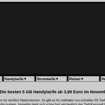
Handytarife
▼
Stromtarife
▼
Reisen
▼
V
 Die besten 5 GB Handytarife ab 3,99 Euro im Novem
e mit reichlich Datenvolumen. So gibt es für Liebhaber von schnellen 5G Tari
dydiscountern. Immerhin dreht sich schon fast wöchentlich das Tarif-Karussell