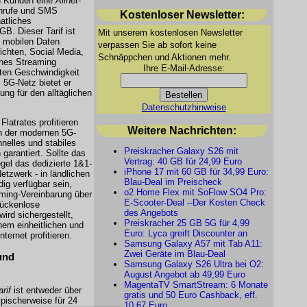
n Kunden eine
Allnet-
Anrufe und SMS
Kostenloser Newsletter:
atliches
B. Dieser Tarif ist
Mit unserem kostenlosen Newsletter
re mobilen Daten
verpassen Sie ab sofort keine
ichten, Social Media,
Schnäppchen und Aktionen mehr.
ches Streaming
Ihre E-Mail-Adresse:
sten Geschwindigkeit
 5G-Netz bietet er
ung für den alltäglichen
Datenschutzhinweise
latrates profitieren
Weitere Nachrichten:
 der modernen 5G-
hnelles und stabiles
Preiskracher Galaxy S26 mit
garantiert. Sollte das
Vertrag: 40 GB für 24,99 Euro
egel das dedizierte 1&1-
iPhone 17 mit 60 GB für 34,99 Euro:
tzwerk - in ländlichen
Blau-Deal im Preischeck
dig verfügbar sein,
o2 Home Flex mit SoFlow SO4 Pro:
aming-Vereinbarung über
E-Scooter-Deal --Der Kosten Check
lückenlose
des Angebots
ird sichergestellt,
Preiskracher 25 GB 5G für 4,99
nem einheitlichen und
Euro: Lyca greift Discounter an
ternet profitieren.
Samsung Galaxy A57 mit Tab A11:
Zwei Geräte im Blau-Deal
und
Samsung Galaxy S26 Ultra bei O2:
August Angebot ab 49,99 Euro
MagentaTV SmartStream: 6 Monate
rif
ist entweder über
gratis und 50 Euro Cashback, eff.
typischerweise für 24
10,67 Euro