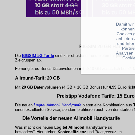
Damit wir
können
Cookies 
anbieten 
und Info
BIGSIM 20 GB Handytarife
Partne
Analysen 
Die
BIGSIM 5G-Tarife
sind klar strukturiert und bieten für jeden B
Cookie
Zielgruppen ab.
Ferner gibt es Bonus-Datenvolumen mit 3x10 GB zusätzlich bei 24 M
Allround-Tarif: 20 GB
Mit
20 GB Datenvolumen
(4 GB + 16 GB Bonus) für
4,99 Euro
rich
Preistipp Vodafone Tarife: 15 Euro
Die neuen
Logitel Allmobil Handytarife
bieten eine Kombination aus
einen exzellenten Service, sondern profitieren auch von der stark
Die Vorteile der neuen
Allmobil Handytarife
Was macht die neuen
Logitel Allmobil Handytarife
so
besonders? Hier stehen
Kosteneffizienz
und
Transparenz
im