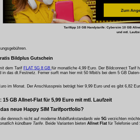
Tariftipp 10 GB Handytarife: Cybersim
10 GB Allne
und mtl. Laufze
llungsgebühren.
Gratis Bildplus Gutschein
 mit dem Tarif
FLAT 5G 8 GB
für monatliche 4,99 Euro. Der Bildconnect Tarif h
d in das dt.Festnetz. Ferner surft man hier mit 50 Mbit/s bei dem 5 GB Date
9 Euro im Monat. Der Anschlusspreis beträgt hier 9,99 Euro und es gibt 6,82 
15 GB Allnet-Flat für 5,99 Euro mit mtl. Laufzeit
 das neue Happy SIM Tarifportfolio?
r, die dennoch nicht auf moderne
Mobilfunkstandards
wie
5G
verzichten möchten
natlich kündbare Tarife
. Beide Varianten bieten
Allnet Flat
für Telefonie un