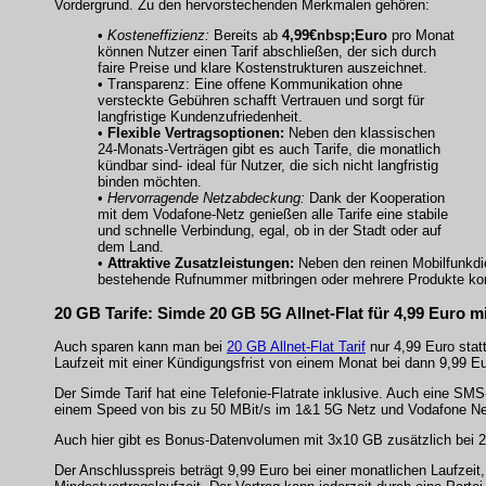
Vordergrund. Zu den hervorstechenden Merkmalen gehören:
•
Kosteneffizienz:
Bereits ab
4,99€nbsp;Euro
pro Monat
können Nutzer einen Tarif abschließen, der sich durch
faire Preise und klare Kostenstrukturen auszeichnet.
•
Transparenz:
Eine offene Kommunikation ohne
versteckte Gebühren schafft Vertrauen und sorgt für
langfristige Kundenzufriedenheit.
•
Flexible Vertragsoptionen:
Neben den klassischen
24-Monats-Verträgen gibt es auch Tarife, die monatlich
kündbar sind- ideal für Nutzer, die sich nicht langfristig
binden möchten.
•
Hervorragende Netzabdeckung:
Dank der Kooperation
mit dem Vodafone-Netz genießen alle Tarife eine stabile
und schnelle Verbindung, egal, ob in der Stadt oder auf
dem Land.
•
Attraktive Zusatzleistungen:
Neben den reinen Mobilfunkdie
bestehende Rufnummer mitbringen oder mehrere Produkte ko
20 GB Tarife: Simde 20 GB 5G Allnet-Flat für 4,99 Euro mi
Auch sparen kann man bei
20 GB Allnet-Flat Tarif
nur 4,99 Euro stat
Laufzeit mit einer Kündigungsfrist von einem Monat bei dann 9,99 Eur
Der Simde Tarif hat eine Telefonie-Flatrate inklusive. Auch eine SM
einem Speed von bis zu 50 MBit/s im 1&1 5G Netz und Vodafone Netz
Auch hier gibt es Bonus-Datenvolumen mit 3x10 GB zusätzlich bei 2
Der Anschlusspreis beträgt 9,99 Euro bei einer monatlichen Laufzeit