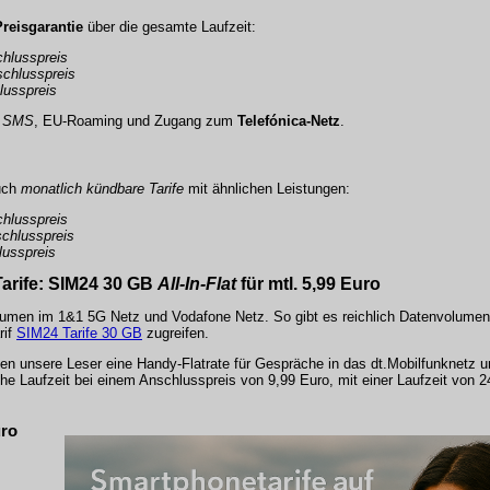
Preisgarantie
über die gesamte Laufzeit:
hlusspreis
schlusspreis
lusspreis
€ SMS
,
EU-Roaming
und Zugang zum
Telefónica-Netz
.
uch
monatlich kündbare Tarife
mit ähnlichen Leistungen:
hlusspreis
chlusspreis
lusspreis
arife
: SIM24 30 GB
All-In-Flat
für mtl. 5,99 Euro
olumen im 1&1 5G Netz und Vodafone Netz. So gibt es reichlich Datenvolumen
rif
SIM24 Tarife 30 GB
zugreifen.
en unsere Leser eine Handy-Flatrate für Gespräche in das dt.Mobilfunknetz un
che Laufzeit bei einem Anschlusspreis von 9,99 Euro, mit einer Laufzeit von 2
uro