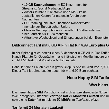
•
10 GB Datenvolumen
im 5G-Netz - ideal für
Streaming, Social Media und Apps.
•
Allnet-Flatrate
für Telefonie und SMS - keine
zusätzlichen Kosten für nationale Anrufe oder
Nachrichten.
•
EU-Roaming
inklusive - nahtlose Konnektivität
innerhalb der Europäischen Union.
• Flexible Vertragsoptionen - monatlich kündbar oder mit
einer Laufzeit bis zu 24 Monaten.
• Attraktive Wechselboni und Einsparungen bei den Bereitste
Bildconnect Tarif mit 8 GB All-In Flat für 4,99 Euro plus 
In der Spitze gibt es derzeit einen Bildconnect 8 GB All-In-Flat Tarif
Handy-Flatrate für Gespräche in alle inländischen Mobilfunknetze un
im 1&1 5G Netz und Vodafone Mobilfunknetz.
Dabei ist gibt es auch hier ein gratis Bildplus Abo im Wert von 7,9
Dieser Tarif ist ohne Laufzeit auch für mtl. 6,99 Euro buchbar.
Neue Happy SIM Tarife: 
Was bietet
Das neue
Happy SIM
Portfolio richtet sich an preisbewusste Nutze
zwei Kategorien unterteilt:
Verträge mit 24 Monaten Laufzeit
und
mo
sowie eine
Datenflat
mit bis zu
50 Mbit/s
im
Telefónica-Netz
.
Tarife mit 24 Monaten Laufzeit