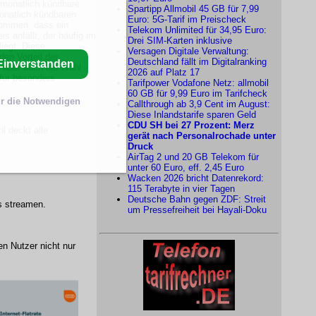
 monatlich kündbare
Spartipp Allmobil 45 GB für 7,99
monatlich kündbaren
Euro: 5G-Tarif im Preischeck
kommen, dass ein
Telekom Unlimited für 34,95 Euro:
s anfällt, der häufig im
Drei SIM-Karten inklusive
liegt. Diese
Versagen Digitale Verwaltung:
den Vorteil der
Deutschland fällt im Digitalranking
Einverstanden
en aber auch die Wahl
2026 auf Platz 17
 für besonders
Tarifpower Vodafone Netz: allmobil
60 GB für 9,99 Euro im Tarifcheck
r die Notwendigen
Callthrough ab 3,9 Cent im August:
Diese Inlandstarife sparen Geld
CDU SH bei 27 Prozent: Merz
l deckt alle
gerät nach Personalrochade unter
Druck
AirTag 2 und 20 GB Telekom für
unter 60 Euro, eff. 2,45 Euro
Wacken 2026 bricht Datenrekord:
115 Terabyte in vier Tagen
Deutsche Bahn gegen ZDF: Streit
s streamen
.
um Pressefreiheit bei Hayali-Doku
en Nutzer nicht nur