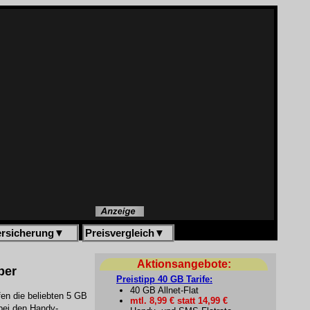
ersicherung
▼
Preisvergleich
▼
Aktionsangebote:
ber
Preistipp 40 GB Tarife:
40 GB Allnet-Flat
fen die beliebten 5 GB
mtl. 8,99 € statt 14,99 €
 bei den Handy-