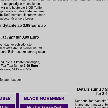
ife ab günstigen monatlichen
wir uns heute die 5 GB Tarife
orgen mehr um das Datenvolumen
fe
Tarifübersicht lichten wir dann
gebote für unsere Leser.
ndytarife ab 3,99 Euro ab
lat Tarif
für
3,99 Euro
ios, das verschiedenste
rs attraktiv ist hierbei der
10
bühr. Beim Laufzeitvertrag spart
ind, die auf kostengünstigen,
Flat Tarif
für nur
3,99 Euro
 Telefonie, SMS und 5G-
onaten Laufzeit.
Details zum
10 GB
für
3,9
Der neue Tarif von
sim
klares und transparent