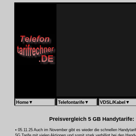
Home
▼
Telefontarife
▼
VDSL/Kabel
▼
Preisvergleich 5 GB Handytarife:
• 05.11.25 Auch im November gibt es wieder die schnellen Handytarif
5G Tarife mit vielen Aktionen und somit stark verbilligt bei den Han