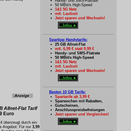
Handy- und SMS-Flatrate
50 MBit/s High-Speed
1&1 5G Netz
mtl. Laufzeit
Jetzt sparen und Wechseln!
...Infos ►
Spartipp Handytarife:
25 GB Allnet-Flat
mtl. 6,99 € statt 9,99 €
Handy- und SMS-Flatrate
50 MBit/s High-Speed
1&1 5G Netz
mtl. Laufzeit
Jetzt sparen und Wechseln!
...Infos ►
Besten 10 GB Tarife:
Spartarife ab 3,99 €
Sparwochen mit Rabatten,
Gutscheinen,
 Allnet-Flat Tarif
Anschlusspreisbefreiungen
9 Euro
Jetzt sparen und Vergleichen!
...Infos ►
24
überzeugt durch ein
es Angebot: Für nur
3,99