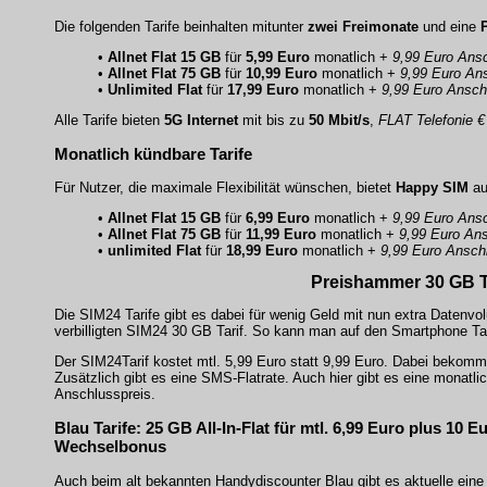
Die folgenden Tarife beinhalten mitunter
zwei Freimonate
und eine
•
Allnet Flat 15 GB
für
5,99 Euro
monatlich +
9,99 Euro Ansc
•
Allnet Flat 75 GB
für
10,99 Euro
monatlich +
9,99 Euro An
•
Unlimited Flat
für
17,99 Euro
monatlich +
9,99 Euro Ansch
Alle Tarife bieten
5G Internet
mit bis zu
50 Mbit/s
,
FLAT Telefonie 
Monatlich kündbare Tarife
Für Nutzer, die maximale Flexibilität wünschen, bietet
Happy SIM
a
•
Allnet Flat 15 GB
für
6,99 Euro
monatlich +
9,99 Euro Ansc
•
Allnet Flat 75 GB
für
11,99 Euro
monatlich +
9,99 Euro Ans
•
unlimited Flat
für
18,99 Euro
monatlich +
9,99 Euro Ansch
Preishammer
30 GB T
Die SIM24 Tarife gibt es dabei für wenig Geld mit nun extra Datenv
verbilligten SIM24 30 GB Tarif. So kann man auf den Smartphone Ta
Der SIM24Tarif kostet mtl. 5,99 Euro statt 9,99 Euro. Dabei bekomm
Zusätzlich gibt es eine SMS-Flatrate. Auch hier gibt es eine monatli
Anschlusspreis.
Blau Tarife: 25 GB All-In-Flat für mtl. 6,99 Euro plus 10 E
Wechselbonus
Auch beim alt bekannten Handydiscounter Blau gibt es aktuelle eine