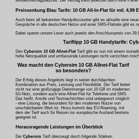
Mindestvertragslaufzeit. Der Vertrag kann jederzeit durch eine Parte
Preissenkung Blau Tarife: 10 GB All-In-Flat für mtl. 4,9
Auch beim alt bekannten Handydiscounter gibt es aktuelle eine neue 
Gespräche in alle deutschen Netze und einer SMS-Flatrate gibt es nu
Dabei sparen unsere Leser auch jeweils den Anschlusspreis von 29
Tariftipp 10 GB Handytarife: Cy
Den
Cybersim
10 GB Allnet-Flat
Tarif gibt es nun mit einem monatl
hohe Netzqualität und umfassende Leistungen nicht verzichten möch
Was macht den
Cybersim
10 GB Allnet-Flat
Tarif
so besonders?
Der Erfolg dieses Angebots liegt in seiner durchdachten
Kombination aus Preis, Leistung und Flexibilität. Der Tarif bietet
nicht nur eine großzügige Datenmenge von
10 GB
im modernen
5G-Netz, sondern auch eine
Allnet-Flat
für Telefonie und SMS.
Das heißt, Anrufe und Textnachrichten sind unbegrenzt möglich
- eine Lösung, die besonders für den modernen Nutzer von
unschätzbarem Wert ist. Hinzu kommt das EU-Roaming, mit
dem der Tarif auch für Reisen ins europäische Ausland bestens
geeignet ist.
Herausragende Leistungen im Überblick
Der
Cybersim
Tarif überzeugt durch folgende Stärken: