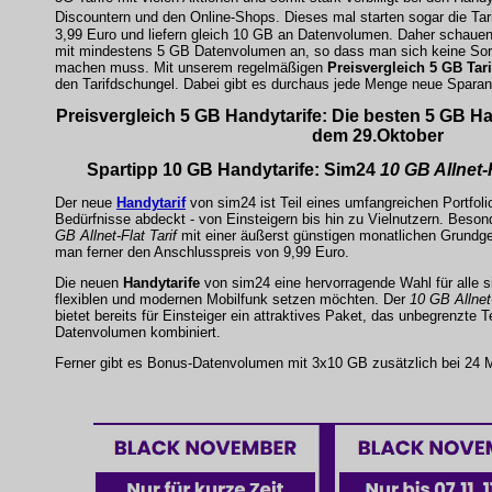
Discountern und den Online-Shops. Dieses mal starten sogar die Tar
3,99 Euro und liefern gleich 10 GB an Datenvolumen. Daher schauen 
mit mindestens 5 GB Datenvolumen an, so dass man sich keine S
machen muss. Mit unserem regelmäßigen
Preisvergleich 5 GB Tari
den Tarifdschungel. Dabei gibt es durchaus jede Menge neue Sparan
Preisvergleich
5 GB
Handytarife
: Die besten 5 GB Ha
dem 29.Oktober
Spartipp
10 GB Handytarife
: Sim24
10 GB Allnet-F
Der neue
Handytarif
von
sim24
ist Teil eines umfangreichen Portfol
Bedürfnisse abdeckt - von Einsteigern bis hin zu Vielnutzern. Besonde
GB Allnet-Flat Tarif
mit einer äußerst günstigen monatlichen Grundge
man ferner den Anschlusspreis von 9,99 Euro.
Die neuen
Handytarife
von
sim24
eine hervorragende Wahl für alle s
flexiblen und modernen Mobilfunk setzen möchten. Der
10 GB Allnet-
bietet bereits für Einsteiger ein attraktives Paket, das unbegrenzte
Datenvolumen kombiniert.
Ferner gibt es Bonus-Datenvolumen mit 3x10 GB zusätzlich bei 24 M