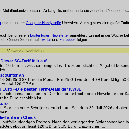
obilfunknetz realisiert. Anfang Dezember hatte die Zeitschrift "connect" d
r
und in unsere
Congstar Handytarife
Übersicht. Auch gibt es eine große Tari
 auch bei unserem
kostenlosen Newsletter
anmelden. Einmal in der Woche be
Auch können Sie uns auf
Twitter
und
Facebook
folgen.
Verwandte Nachrichten:
ieser 5G-Tarif fällt auf
ter 10 Euro inzwischen einiges los. Trotzdem sticht ein Angebot beson
h. ...
iscounter an
 10 GB für 3,99 Euro im Monat. Für 25 GB werden 4,99 Euro fällig, 50 
ro und 120 GB für ...
9 Euro --Die besten Tarif-Deals der KW31
e noch einmal nach unten. Der Telefontarifrechner.de Newsletter der 
hn Euro erhältlich ist. ...
Euro
 Start ins neue Schuljahr deutlich auf. Seit dem 29. Juli 2026 erhalt
ln, ...
le-Tarife im Check
zu auffällig niedrigen Preisen. Nach den vorliegenden Aktionsangaben b
aid-Angebot umfasst 120 GB für 9,99 Euro. Dazwischen ...