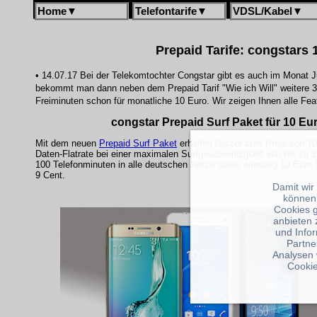
Home
▼
Telefontarife
▼
VDSL/Kabel
▼
Prepaid Tarife: congstars 
• 14.07.17 Bei der Telekomtochter Congstar gibt es auch im Monat Jul
bekommt man dann neben dem Prepaid Tarif "Wie ich Will" weitere 3
Freiminuten schon für monatliche 10 Euro. Wir zeigen Ihnen alle Feat
congstar Prepaid Surf Paket für 10 Eu
Mit dem neuen
Prepaid Surf Paket
erhalten Nutzer zum Preis von 10
Daten-Flatrate bei einer maximalen Surfgeschwindigkeit von bis zu 21
100 Telefonminuten in alle deutschen Netze sowie einmalig 10 Euro
9 Cent.
Damit wir
können
Cookies 
anbieten 
und Info
Partne
Analysen 
Cookie