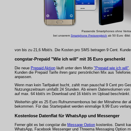
Passende Smartphones ohne Vertrag
bei unserem
Smartphone Preisvergleich
ab 50 Euro -Bild
von bis zu 21,6 Mbit/s. Die Kosten pro SMS betragen 9 Cent. Kunden,
congstar-Prepaid "Wie ich will" mit 35 Euro geschenkt
Die neue
Prepaid Aktion
läuft unter dem Motto
"Prepaid wie ich will"
.
Kunden die Prepaid Tarife ihren ganz persönlichen Mix aus Telefon
anpassen.
Wenn man kein Tarifpaket bucht, zahlt man pauschal 9 Cent pro Ges
Nutzungszeitraum umfaßt 24 Stunden. Ab einem Datenvolumen von 25
auf max. 64 kbit/s im Download und 16 kbit/s im Upload beschränkt.
Weiterhin gibt es 25 Euro Rufnummernbonus bei der Mitnahme der a
bekommen. Für das Starterpaket werden einmalige 9,99 Euro verlang
Kostenlose Datenflat für WhatsApp und Messenger
Ferner gibt es bei congstar die
Message Option
kostenlos. Damit ka
WhatsApp, Facebook Messenger und Threema Messaging Option mit re