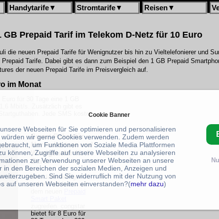
Handytarife
▼
Stromtarife
▼
Reisen
▼
V
1 GB Prepaid Tarif im Telekom D-Netz für 10 Euro
i die neuen Prepaid Tarife für Wenignutzer bis hin zu Vieltelefonierer und Su
 Prepaid Tarife. Dabei gibt es dann zum Beispiel den 1 GB Prepaid Smartphon
ures der neuen Prepaid Tarife im Preisvergleich auf.
ro im Monat
 Euro für 30 Tage eine 1 GB
,6 Mbit/s. Zusätzlich gibt es
 Startguthaben. Jede SMS kostet
Cookie Banner
 unsere Webseiten für Sie optimieren und personalisieren
Smart Paket für
 würden wir gerne Cookies verwenden. Zudem werden
Normalnutzer und
gebraucht, um Funktionen von Soziale Media Plattformen
zu können, Zugriffe auf unsere Webseiten zu analysieren
Wenigsurfer für 8
rmationen zur Verwendung unserer Webseiten an unsere
Nu
Euro.
r in den Bereichen der sozialen Medien, Anzeigen und
weiterzugeben. Sind Sie widerruflich mit der Nutzung von
Wer dann weniger
s auf unseren Webseiten einverstanden?(
mehr dazu
)
zahlen will kann auf
dem neuen
Prepaid
Smart Paket
zugreifen. congstar
bietet für 8 Euro für