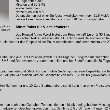
30 Tage neben 300
Minuten und 50 SMS
in alle deutschen
Netze auch 400 MB
Datenvolumen bei einer Surfgeschwindigkeit von max. 21,6 Mbit
unsere Leser dann zum Start auch noch 10 Euro Startguthaben.
Allnet Paket für Vieltelefonierer
 gibt es
: Telekom
Das Prepaid Allnet Paket bietet zum Preis von 20 Euro für 30 Tage e
deutschen Netze und ebenfalls 1 GB Highspeed Datenvolumen bei
 die sich für das Prepaid Allnet Paket entscheiden, profitieren zudem von 2
 Dabei sind alle Tarif Optionen jeweils für 30 Tage bei
Congstar
austauschbar. 
ie, SMS und Datenvolumen zusammenstellen und bei Bedarf auch alle 30 Tage 
prächsminute und SMS. Für das mobile Surfen gibt es eine Tages-Flatrate fü
 MB pro 24 Stunden wird die Bandbreite von max. 7,2 MBit/s (Download) un
lten Rufnummer und 10 Euro Startguthaben, somit kann man einen Preisvorte
t.
nn man auch ohne Guthaben Textnachrichten inklusive mit gebuchter Messagi
duzierter Geschwindigkeit von max. 32 kbit/s 1 GB/30 Tage mit max. 32 kb