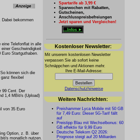
Spartarife ab 3,99 €
Sparwochen mit Rabatten,
Gutscheinen,
Anschlusspreisbefreiungen
/s. Dabei bekommen
Jetzt sparen und Vergleichen!
...Infos ►
ine Telefonflat in alle
Kostenloser Newsletter:
 einer Geschwindigkeit
0 Euro Startguthaben.
Mit unserem kostenlosen Newsletter
verpassen Sie ab sofort keine
Schnäppchen und Aktionen mehr.
Ihre E-Mail-Adresse:
So können sich die
ganz flexibel
Datenschutzhinweise
r 99 Cent. Der
d 1,4 MBit/s (Upload)
Weitere Nachrichten:
Preishammer Lyca Mobile mit 50 GB
il von 35 Euro
für 7,49 Euro: Dieser 5G-Tarif fällt
auf
Preistipp Blau mit Wechselbonus: 60
GB effektiv für 9,99 Euro
Deutsche Telekom Q2 2026:
ng Option, z. B. über
Prognose steigt auf 20 Milliarden
it/s monatlich nutzen.