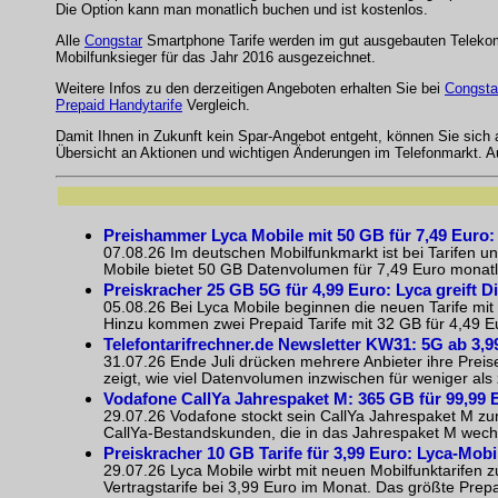
Die Option kann man monatlich buchen und ist kostenlos.
Alle
Congstar
Smartphone Tarife werden im gut ausgebauten Telekom M
Mobilfunksieger für das Jahr 2016 ausgezeichnet.
Weitere Infos zu den derzeitigen Angeboten erhalten Sie bei
Congsta
Prepaid Handytarife
Vergleich.
Damit Ihnen in Zukunft kein Spar-Angebot entgeht, können Sie sich
Übersicht an Aktionen und wichtigen Änderungen im Telefonmarkt. 
Preishammer Lyca Mobile mit 50 GB für 7,49 Euro: D
07.08.26 Im deutschen Mobilfunkmarkt ist bei Tarifen un
Mobile bietet 50 GB Datenvolumen für 7,49 Euro monatlic
Preiskracher 25 GB 5G für 4,99 Euro: Lyca greift D
05.08.26 Bei Lyca Mobile beginnen die neuen Tarife mit
Hinzu kommen zwei Prepaid Tarife mit 32 GB für 4,49 Eu
Telefontarifrechner.de Newsletter KW31: 5G ab 3,9
31.07.26 Ende Juli drücken mehrere Anbieter ihre Preis
zeigt, wie viel Datenvolumen inzwischen für weniger als ze
Vodafone CallYa Jahrespaket M: 365 GB für 99,99 
29.07.26 Vodafone stockt sein CallYa Jahrespaket M zum
CallYa-Bestandskunden, die in das Jahrespaket M wechse
Preiskracher 10 GB Tarife für 3,99 Euro: Lyca-Mobi
29.07.26 Lyca Mobile wirbt mit neuen Mobilfunktarifen 
Vertragstarife bei 3,99 Euro im Monat. Das größte Prep