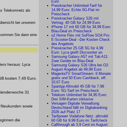
Euro
Preiskracher Unlimited-Tarif für
14,99 Euro: Echte 5G-Flat im
as Telekomnetz als
Preischeck
Preiskracher Galaxy S26 mit
fübersicht bei unserem
Vertrag: 40 GB für 24,99 Euro
iPhone 17 mit 60 GB für 34,99 Euro:
Blau-Deal im Preischeck
kommen Sie dann eine
o2 Home Flex mit SoFlow SO4 Pro:
E-Scooter-Deal --Der Kosten Check
des Angebots
Preiskracher 25 GB 5G für 4,99
Euro: Lyca greift Discounter an
Samsung Galaxy A57 mit Tab A11:
Zwei Geräte im Blau-Deal
ders heraus: Lyca
Samsung Galaxy S26 Ultra bei O2:
August Angebot ab 49,99 Euro
MagentaTV SmartStream: 6 Monate
gratis und 50 Euro Cashback, eff.
GB kosten 7,49 Euro.
10,67 Euro
Spartipp Allmobil 45 GB für 7,99
Euro: 5G-Tarif im Preischeck
Kalenderwoche 31
Telekom Unlimited für 34,95 Euro:
Drei SIM-Karten inklusive
Versagen Digitale Verwaltung:
en Neukunden sowie
Deutschland fällt im Digitalranking
2026 auf Platz 17
Tarifpower Vodafone Netz: allmobil
eginnen die
60 GB für 9,99 Euro im Tarifcheck
Callthrough ab 3,9 Cent im August: