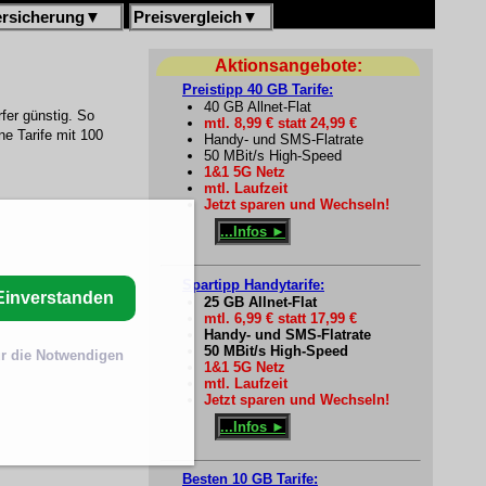
ersicherung
▼
Preisvergleich
▼
Aktionsangebote:
Preistipp 40 GB Tarife:
40 GB Allnet-Flat
rfer günstig. So
mtl. 8,99 € statt 24,99 €
e Tarife mit 100
Handy- und SMS-Flatrate
50 MBit/s High-Speed
1&1 5G Netz
mtl. Laufzeit
Jetzt sparen und Wechseln!
...Infos ►
Spartipp Handytarife:
Einverstanden
25 GB Allnet-Flat
mtl. 6,99 € statt 17,99 €
Handy- und SMS-Flatrate
50 MBit/s High-Speed
r die Notwendigen
1&1 5G Netz
mtl. Laufzeit
Jetzt sparen und Wechseln!
...Infos ►
Besten 10 GB Tarife: