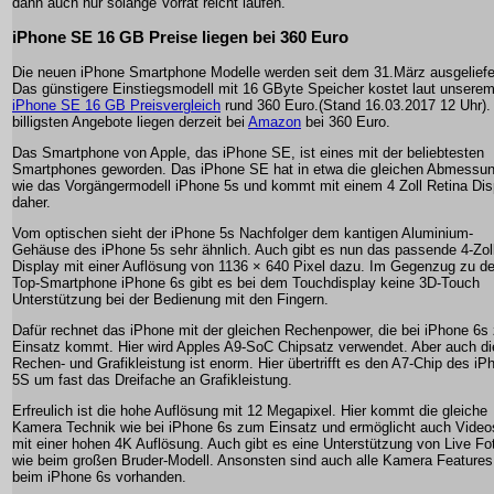
dann auch nur solange Vorrat reicht laufen.
iPhone SE 16 GB Preise liegen bei 360 Euro
Die neuen iPhone Smartphone Modelle werden seit dem 31.März ausgeliefe
Das günstigere Einstiegsmodell mit 16 GByte Speicher kostet laut unsere
iPhone SE 16 GB Preisvergleich
rund 360 Euro.(Stand 16.03.2017 12 Uhr).
billigsten Angebote liegen derzeit bei
Amazon
bei 360 Euro.
Das Smartphone von Apple, das iPhone SE, ist eines mit der beliebtesten
Smartphones geworden. Das iPhone SE hat in etwa die gleichen Abmessu
wie das Vorgängermodell iPhone 5s und kommt mit einem 4 Zoll Retina Dis
daher.
Vom optischen sieht der iPhone 5s Nachfolger dem kantigen Aluminium-
Gehäuse des iPhone 5s sehr ähnlich. Auch gibt es nun das passende 4-Zoll
Display mit einer Auflösung von 1136 × 640 Pixel dazu. Im Gegenzug zu d
Top-Smartphone iPhone 6s gibt es bei dem Touchdisplay keine 3D-Touch
Unterstützung bei der Bedienung mit den Fingern.
Dafür rechnet das iPhone mit der gleichen Rechenpower, die bei iPhone 6s
Einsatz kommt. Hier wird Apples A9-SoC Chipsatz verwendet. Aber auch di
Rechen- und Grafikleistung ist enorm. Hier übertrifft es den A7-Chip des iP
5S um fast das Dreifache an Grafikleistung.
Erfreulich ist die hohe Auflösung mit 12 Megapixel. Hier kommt die gleiche
Kamera Technik wie bei iPhone 6s zum Einsatz und ermöglicht auch Video
mit einer hohen 4K Auflösung. Auch gibt es eine Unterstützung von Live Fo
wie beim großen Bruder-Modell. Ansonsten sind auch alle Kamera Features
beim iPhone 6s vorhanden.