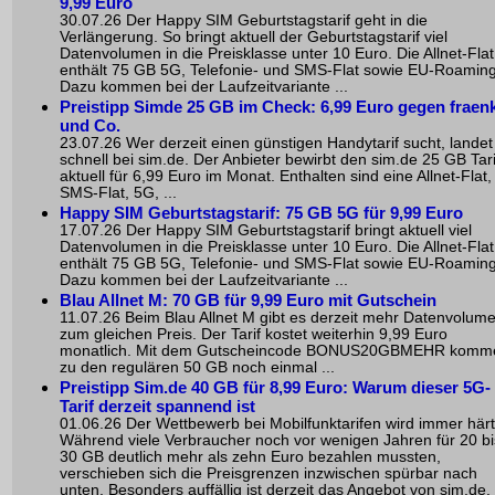
9,99 Euro
30.07.26 Der Happy SIM Geburtstagstarif geht in die
Verlängerung. So bringt aktuell der Geburtstagstarif viel
Datenvolumen in die Preisklasse unter 10 Euro. Die Allnet-Flat
enthält 75 GB 5G, Telefonie- und SMS-Flat sowie EU-Roaming
Dazu kommen bei der Laufzeitvariante ...
Preistipp Simde 25 GB im Check: 6,99 Euro gegen fraen
und Co.
23.07.26 Wer derzeit einen günstigen Handytarif sucht, landet
schnell bei sim.de. Der Anbieter bewirbt den sim.de 25 GB Tari
aktuell für 6,99 Euro im Monat. Enthalten sind eine Allnet-Flat,
SMS-Flat, 5G, ...
Happy SIM Geburtstagstarif: 75 GB 5G für 9,99 Euro
17.07.26 Der Happy SIM Geburtstagstarif bringt aktuell viel
Datenvolumen in die Preisklasse unter 10 Euro. Die Allnet-Flat
enthält 75 GB 5G, Telefonie- und SMS-Flat sowie EU-Roaming
Dazu kommen bei der Laufzeitvariante ...
Blau Allnet M: 70 GB für 9,99 Euro mit Gutschein
11.07.26 Beim Blau Allnet M gibt es derzeit mehr Datenvolum
zum gleichen Preis. Der Tarif kostet weiterhin 9,99 Euro
monatlich. Mit dem Gutscheincode BONUS20GBMEHR komm
zu den regulären 50 GB noch einmal ...
Preistipp Sim.de 40 GB für 8,99 Euro: Warum dieser 5G-
Tarif derzeit spannend ist
01.06.26 Der Wettbewerb bei Mobilfunktarifen wird immer härt
Während viele Verbraucher noch vor wenigen Jahren für 20 bi
30 GB deutlich mehr als zehn Euro bezahlen mussten,
verschieben sich die Preisgrenzen inzwischen spürbar nach
unten. Besonders auffällig ist derzeit das Angebot von sim.de. .