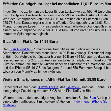
Effektive Grundgebühr liegt bei monatlichen 11,61 Euro im Mo
In der Summe zahlen unsere Leser für den Laufzeitvertrag 599,76 Euro plu
Euro Kaufpreis. Der Anschlusspreis von 29,99 Euro entfällt. Abzüglich dem
Wert des Smartphones von rund 360 Euro, ergibt sich ein Überschuß von
278,76 Euro. Daraus ergibt sich eine effektive Grundgebühr von 11,61 Euro
Monat für unsere Leser. Im Preisvergleich liegen effektive Grundgebühren m
einem Top-Smartphone und einer 3 GB All-In-Flat von unter 12 Euro im O2 
immer im Spitzenpreisvergleich.
Blau All-In- Flat L für 14,99 Euro
Den
Blau All-In-Flat L
Smartphone Tarif gibt es auch ohne ein neues
Smartphone. Dann werden monatliche 14,99 Euro verlangt. Der Anschlussp
entfällt. Der Aufpreis beträgt aber hier nur 10 Euro x24 Monate, so dass ma
rein rechnerisch für 240 Euro Aufpreis ein tolles Smartphone im Wert von 3
Euro bekommt. Preisfüchse würden daher das Angebot mit Smartphone ka
und das iPhone SE 16 GB als Neugerät für rund 350 Euro zum Beispiel bei
Ebay an den Mann/Frau bringen können.
Weitere Smartphones mit All-In-Flat Tarif für mtl. 19,99 Euro
Ferner gibt es auch das
Huawei P9 lite
, das
Galaxy A5
und das iPhone 5s f
eine geringe Zuzahlung mit dem 3 GB All-In-Flat Tarif von Blau.
Weitere Infos zu den derzeitigen Angeboten erhalten Sie bei
Blau
Auch gibt
eine große Tarifübersicht mit weiteren Aktionen
mit den neuen iPhone SE
Modellen
.