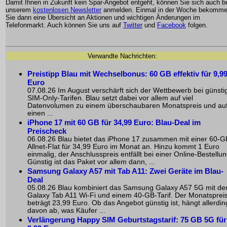
Damit Ihnen in Zukunft kein Spar-Angebot entgeht, können Sie sich auch b
unserem
kostenlosen Newsletter
anmelden. Einmal in der Woche bekomm
Sie dann eine Übersicht an Aktionen und wichtigen Änderungen im
Telefonmarkt. Auch können Sie uns auf
Twitter
und
Facebook
folgen.
Verwandte Nachrichten:
Preistipp Blau mit Wechselbonus: 60 GB effektiv für 9,9
Euro
07.08.26 Im August verschärft sich der Wettbewerb bei günsti
SIM-Only-Tarifen. Blau setzt dabei vor allem auf viel
Datenvolumen zu einem überschaubaren Monatspreis und au
einen ...
iPhone 17 mit 60 GB für 34,99 Euro: Blau-Deal im
Preischeck
06.08.26 Blau bietet das iPhone 17 zusammen mit einer 60-G
Allnet-Flat für 34,99 Euro im Monat an. Hinzu kommt 1 Euro
einmalig, der Anschlusspreis entfällt bei einer Online-Bestellun
Günstig ist das Paket vor allem dann, ...
Samsung Galaxy A57 mit Tab A11: Zwei Geräte im Blau-
Deal
05.08.26 Blau kombiniert das Samsung Galaxy A57 5G mit d
Galaxy Tab A11 Wi-Fi und einem 40-GB-Tarif. Der Monatsprei
beträgt 23,99 Euro. Ob das Angebot günstig ist, hängt allerdin
davon ab, was Käufer ...
Verlängerung Happy SIM Geburtstagstarif: 75 GB 5G für