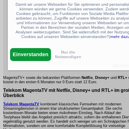
Damit wir unsere Webseiten für Sie optimieren und personalis
können würden wir gerne Cookies verwenden. Zudem werd
Cookies gebraucht, um Funktionen von Soziale Media Plattfo
anbieten zu können, Zugriffe auf unsere Webseiten zu analys
und Informationen zur Verwendung unserer Webseiten an un
Partner in den Bereichen der sozialen Medien, Anzeigen u
Analysen weiterzugeben. Sind Sie widerruflich mit der Nutzun
Cookies auf unseren Webseiten einverstanden?(
mehr daz
Nur die
Einverstanden
Notwendigen
MagentaTV+
sowie die bekannten Plattformen
Netflix
,
Disney+
und
RTL+
kostet in den ersten 6 Monaten nur 0 Euro statt 12 Euro.
Telekom MagentaTV mit Netflix, Disney+ und RTL+ im gr
Überblick
Telekom MagentaTV
kombiniert klassisches Fernsehen mit modernen
Streamingdiensten in einem klar strukturierten Gesamtpaket. Die sechs
kostenlosen Monate bieten einen risikofreien Einstieg. Nach Ablauf der
Testphase bleibt das Angebot preislich attraktiv, sofern die enthaltenen Die
regelmäßig genutzt werden. Es handelt sich weniger um ein Schnäppchen f
Minimalisten, sondern um eine komfortable Komplettlösung für vielseitige