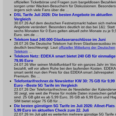
offiziellen Ticketbörse und Fragen zum bargeldlosen Bezahlen
sorgen unter Wacken-Besuchern für Diskussionen. Besonders
ärgern sich viele Fans über die ...
DSL Tarife Juli 2026: Die besten Angebote im aktuellen
Vergleich
30.07.26 Auf dem deutschen Festnetzmarkt haben sich mehr
Angebote verändert. Besonders deutlich ist das bei 1&1: Statt
sechs Monaten für 0 Euro gelten aktuell zehn Monate zu je 9,
Euro. sim.de ...
Telekom baut 240.000 Glasfaseranschlüsse im Juni
28.07.26 Die Deutsche Telekom hat ihren Glasfaserausbau im
deutlich beschleunigt. Laut
offizieller Mitteilung der Deutschen
Telekom
...
Telekom Netz: EDEKA smart bietet 240 GB für einmalige
79,95 Euro
24.07.26 Wer seinen Mobilfunktarif für ein ganzes Jahr im Vo
bezahlt, will vor allem Ruhe bei den laufenden Kosten. EDEKA
smart senkt nun den Preis für das EDEKA smart Jahrespaket
Premium. Bis ...
Telefontarifrechner.de Newsletter KW 30: 75 GB für 9,99
Euro --Beste 5G Tarife im Vergleich
23.07.26 Der Telefontarifrechner.de Newsletter der Kalender
30 zeigt, wie weit die Preise für mobile Daten inzwischen gefal
sind. 25 GB gibt es ab 5,99 Euro, 35 GB ab 6,99 Euro und Ha
SIM bietet sogar 75 GB für ...
Die besten günstigen 5G Tarife im Juli 2026: Allnet-Flats
5,99 Euro im aktuellen Check zum 22. Juli
22.07.26 Im Juli gibt es weiterhin mehrere günstige 5G Tarife 