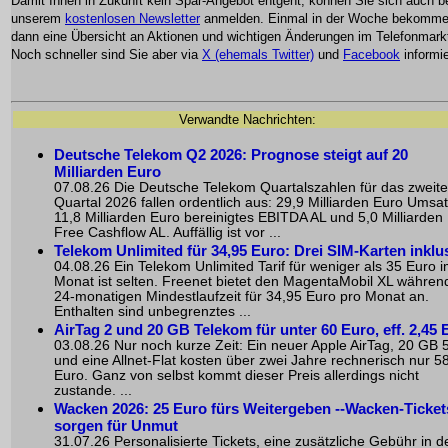
Damit Ihnen in Zukunft kein Spar-Angebot entgeht, können Sie sich auch b
unserem
kostenlosen Newsletter
anmelden. Einmal in der Woche bekomme
dann eine Übersicht an Aktionen und wichtigen Änderungen im Telefonmark
Noch schneller sind Sie aber via
X (ehemals Twitter)
und
Facebook
informie
Verwandte Nachrichten:
Deutsche Telekom Q2 2026: Prognose steigt auf 20
Milliarden Euro
07.08.26 Die Deutsche Telekom Quartalszahlen für das zweite
Quartal 2026 fallen ordentlich aus: 29,9 Milliarden Euro Umsat
11,8 Milliarden Euro bereinigtes EBITDA AL und 5,0 Milliarden
Free Cashflow AL. Auffällig ist vor ...
Telekom Unlimited für 34,95 Euro: Drei SIM-Karten inklu
04.08.26 Ein Telekom Unlimited Tarif für weniger als 35 Euro 
Monat ist selten. Freenet bietet den MagentaMobil XL währen
24-monatigen Mindestlaufzeit für 34,95 Euro pro Monat an.
Enthalten sind unbegrenztes ...
AirTag 2 und 20 GB Telekom für unter 60 Euro, eff. 2,45 
03.08.26 Nur noch kurze Zeit: Ein neuer Apple AirTag, 20 GB 
und eine Allnet-Flat kosten über zwei Jahre rechnerisch nur 5
Euro. Ganz von selbst kommt dieser Preis allerdings nicht
zustande. ...
Wacken 2026: 25 Euro fürs Weitergeben --Wacken-Ticket
sorgen für Unmut
31.07.26 Personalisierte Tickets, eine zusätzliche Gebühr in d