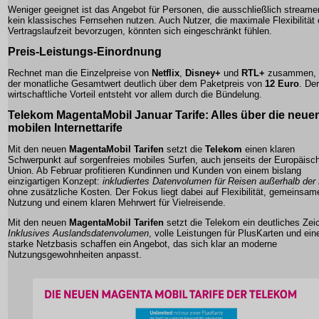
Weniger geeignet ist das Angebot für Personen, die ausschließlich stream
kein klassisches Fernsehen nutzen. Auch Nutzer, die maximale Flexibilität
Vertragslaufzeit bevorzugen, könnten sich eingeschränkt fühlen.
Preis-Leistungs-Einordnung
Rechnet man die Einzelpreise von
Netflix
,
Disney+
und
RTL+
zusammen, l
der monatliche Gesamtwert deutlich über dem Paketpreis von
12 Euro
. Der
wirtschaftliche Vorteil entsteht vor allem durch die Bündelung.
Telekom MagentaMobil Januar Tarife: Alles über die neue
mobilen Internettarife
Mit den neuen
MagentaMobil Tarifen
setzt die
Telekom
einen klaren
Schwerpunkt auf sorgenfreies mobiles Surfen, auch jenseits der Europäisc
Union. Ab Februar profitieren Kundinnen und Kunden von einem bislang
einzigartigen Konzept:
inkludiertes Datenvolumen für Reisen außerhalb der
ohne zusätzliche Kosten. Der Fokus liegt dabei auf Flexibilität, gemeinsam
Nutzung und einem klaren Mehrwert für Vielreisende.
Mit den neuen
MagentaMobil Tarifen
setzt die Telekom ein deutliches Zei
Inklusives Auslandsdatenvolumen
, volle Leistungen für PlusKarten und ein
starke Netzbasis schaffen ein Angebot, das sich klar an moderne
Nutzungsgewohnheiten anpasst.