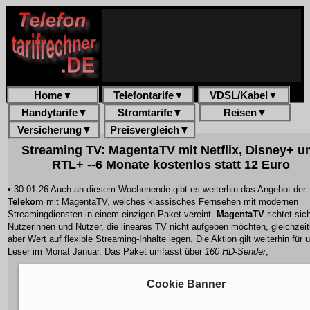
Home
▼
Telefontarife
▼
VDSL/Kabel
▼
Handytarife
▼
Stromtarife
▼
Reisen
▼
Versicherung
▼
Preisvergleich
▼
Streaming TV: MagentaTV mit Netflix, Disney+ u
RTL+ --6 Monate kostenlos statt 12 Euro
• 30.01.26 Auch an diesem Wochenende gibt es weiterhin das Angebot der
Telekom
mit MagentaTV, welches klassisches Fernsehen mit modernen
Streamingdiensten in einem einzigen Paket vereint.
MagentaTV
richtet sic
Nutzerinnen und Nutzer, die lineares TV nicht aufgeben möchten, gleichzeit
aber Wert auf flexible Streaming-Inhalte legen. Die Aktion gilt weiterhin für 
Leser im Monat Januar. Das Paket umfasst über
160 HD-Sender
,
Cookie Banner