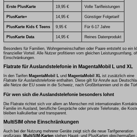
Erste PlusKarte
19,95 €
Volle Tarifleistungen
PlusKarte+
14,95 €
Günstiger Folgetarif
PlusKarte Kids € Teens
9,95 €
Für 6-17 Jahre
PlusKarte Data
14,95 €
Reines Datenprodukt
Besonders für Familien, Wohngemeinschaften oder Paare entsteht so ein kl
finanzieller Vorteil. Alle Nutzer profitieren vom gleichen Leistungsumfang, o
Einschränkungen.
Flatrate für Auslandstelefonie in MagentaMobil L und XL
In den Tarifen
MagentaMobil L
und
MagentaMobil XL
ist zusätzlich eine
Flatrate für Auslandstelefonie
enthalten. Diese gilt für Anrufe aus Deutschla
alle Netze der EU sowie in die Schweiz, nach Großbritannien und in die Tür
Für wen sich die Auslandstelefonie besonders lohnt
Die Flatrate richtet sich vor allem an Menschen mit internationalen Kontak
Familie im Ausland, berufliche Gespräche oder private Telefonate, die Kost
bleiben kalkulierbar und transparent.
MultiSIM ohne Einschränkungen
Auch bei der Nutzung mehrerer Geräte zeigt sich die neue Tarifgeneration
großzügig.
MultiSIM-Karten
stehen Haupt- und PlusKarten gleichermaßen 