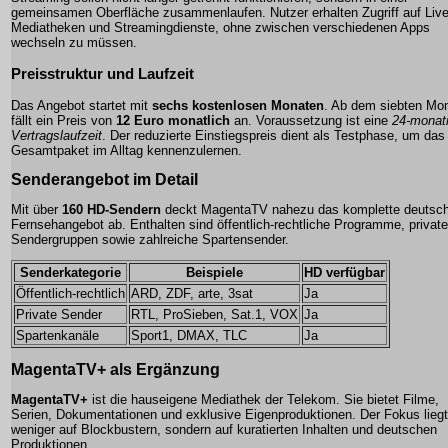
gemeinsamen Oberfläche zusammenlaufen. Nutzer erhalten Zugriff auf Liv
Mediatheken und Streamingdienste, ohne zwischen verschiedenen Apps
wechseln zu müssen.
Preisstruktur und Laufzeit
Das Angebot startet mit
sechs kostenlosen Monaten
. Ab dem siebten Mo
fällt ein Preis von
12 Euro monatlich
an. Voraussetzung ist eine
24-monat
Vertragslaufzeit
. Der reduzierte Einstiegspreis dient als Testphase, um das
Gesamtpaket im Alltag kennenzulernen.
Senderangebot im Detail
Mit über
160 HD-Sendern
deckt MagentaTV nahezu das komplette deutsc
Fernsehangebot ab. Enthalten sind öffentlich-rechtliche Programme, private
Sendergruppen sowie zahlreiche Spartensender.
Senderkategorie
Beispiele
HD verfügbar
Öffentlich-rechtlich
ARD, ZDF, arte, 3sat
Ja
Private Sender
RTL, ProSieben, Sat.1, VOX
Ja
Spartenkanäle
Sport1, DMAX, TLC
Ja
MagentaTV+ als Ergänzung
MagentaTV+
ist die hauseigene Mediathek der Telekom. Sie bietet Filme,
Serien, Dokumentationen und exklusive Eigenproduktionen. Der Fokus liegt
weniger auf Blockbustern, sondern auf kuratierten Inhalten und deutschen
Produktionen.