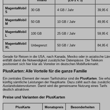
Inland
(LG 2 € 3)
MagentaMobil
30 GB
4 GB / Jahr
39,95 €
S
MagentaMobil
50 GB
10 GB / Jahr
49,95 €
M
MagentaMobil
100 GB
25 GB / Jahr
59,95 €
L
MagentaMobil
Unbegrenzt
50 GB / Jahr
84,95 €
XL
Gerade für Reisen in die USA, nach Kanada, Mexiko oder in asiatische Län
entfällt damit die Notwendigkeit zusätzlicher Datenpässe. Die Telekom
positioniert sich hier klar als Vorreiter im deutschen Mobilfunkmarkt.
PlusKarten: Alle Vorteile für die ganze Familie
Ein zentrales Element der neuen Tarifstruktur sind die
PlusKarten
. Sie erh
künftig sämtliche Leistungen der Hauptkarte. Dazu zählt auch das zusätzli
Auslandsdatenvolumen
. Damit wird die gemeinsame Nutzung eines Tarifs
deutlich attraktiver.
Preise und Varianten der PlusKarten
PlusKarte
Monatspreis
Besonderheiten