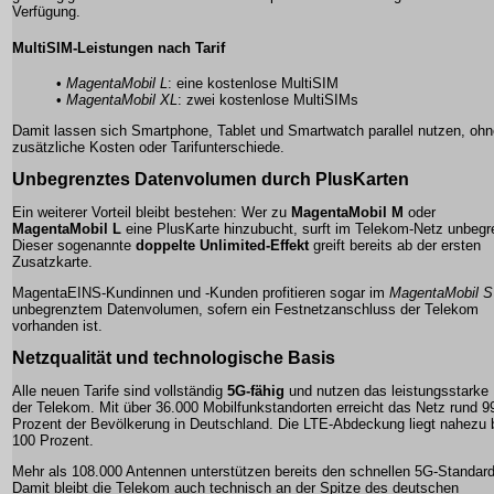
Verfügung.
MultiSIM-Leistungen nach Tarif
•
MagentaMobil L
: eine kostenlose MultiSIM
•
MagentaMobil XL
: zwei kostenlose MultiSIMs
Damit lassen sich Smartphone, Tablet und Smartwatch parallel nutzen, ohn
zusätzliche Kosten oder Tarifunterschiede.
Unbegrenztes Datenvolumen durch PlusKarten
Ein weiterer Vorteil bleibt bestehen: Wer zu
MagentaMobil M
oder
MagentaMobil L
eine PlusKarte hinzubucht, surft im Telekom-Netz unbegr
Dieser sogenannte
doppelte Unlimited-Effekt
greift bereits ab der ersten
Zusatzkarte.
MagentaEINS-Kundinnen und -Kunden profitieren sogar im
MagentaMobil S
unbegrenztem Datenvolumen, sofern ein Festnetzanschluss der Telekom
vorhanden ist.
Netzqualität und technologische Basis
Alle neuen Tarife sind vollständig
5G-fähig
und nutzen das leistungsstarke
der Telekom. Mit über 36.000 Mobilfunkstandorten erreicht das Netz rund 9
Prozent der Bevölkerung in Deutschland. Die LTE-Abdeckung liegt nahezu 
100 Prozent.
Mehr als 108.000 Antennen unterstützen bereits den schnellen 5G-Standard
Damit bleibt die Telekom auch technisch an der Spitze des deutschen