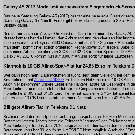
Galaxy A5 2017 Modell mit verbessertem Fingerabdruck-Senso
Das neue Samsung Galaxy A5 (2017) besitzt eine neue edle Glasrückseite
Samsung Galaxy S7 ähnelt. Ferner gibt es wieder ein grosses 5,2 Zoll Ful
Display dabei.
Neu ist nun auch die Always-On-Funktion. Damit informiert das Galaxy A5 
Nutzer immer über die Uhrzeit, den Akkustand und den diversen Nachrichte
inneren werkelt ein Exynos 7880-Chipsatz mit acht 1,9-Gigahertz-Rechenk
man sieht, kommt hier schon ordentlich Rechenpower zum tragen. Dabei gi
auch einen Arbeitsspeicher von 3 GB und 32 GB interner Speicher. Der Ak
Galaxy A5 20176 kommt nun auf 3000 mAh und sorgt für lange Laufzeiten.
Klarmobils 10 GB Allnet-Spar-Flat für 24,85 Euro im Telekom 
Wer dann noch mehr Datenvolumen braucht, liegt dann vielleicht bei dem 
Smartphone Tarif
Allnet Flat 10000
im Telekom Netz mit einer 10 GB Allnet-F
Auch hier bekommen unsere Leser eine Handy-Flatrate für Gespräche in da
Mobilfunknetz und eine Telefon-Flatrate für Gespräche ins deutsche Festnet
monatliche 24,85 statt 34,85 Euro. Ferner ist auch eine SMS-Flatrate inklu
gibt es eine 10 GB Datenflatrate bei einer Datenrate von bis zu 42 Mbit/s.
Billigste Allnet-Flat im Telekom D1 Netz
Realisiert wird der Smartphone Tarif im gut ausgebauten Telekom Mobilfun
Dezember letzten Jahres hatte die Zeitschrift "connect" das Telekomnetz a
Mobilfunksieger für das Jahr 2016 ausgezeichnet. Hier waren durchschnittl
Datenraten von über 30 Mbit/s im UMTS/LTE Netz möglich. Auch das "Sm
Magazin" hat TOP-LTE Geschwindigkeiten bei der Telekom festgestellt. Di