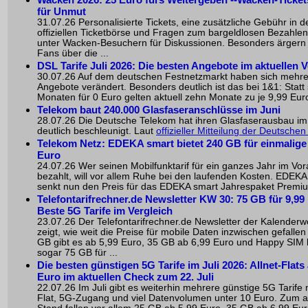
für Unmut
31.07.26 Personalisierte Tickets, eine zusätzliche Gebühr in d
offiziellen Ticketbörse und Fragen zum bargeldlosen Bezahle
unter Wacken-Besuchern für Diskussionen. Besonders ärgern s
Fans über die ...
DSL Tarife Juli 2026: Die besten Angebote im aktuellen V
30.07.26 Auf dem deutschen Festnetzmarkt haben sich mehr
Angebote verändert. Besonders deutlich ist das bei 1&1: Statt
Monaten für 0 Euro gelten aktuell zehn Monate zu je 9,99 Euro
Telekom baut 240.000 Glasfaseranschlüsse im Juni
28.07.26 Die Deutsche Telekom hat ihren Glasfaserausbau im
deutlich beschleunigt. Laut
offizieller Mitteilung der Deutsche
Telekom Netz: EDEKA smart bietet 240 GB für einmalige
Euro
24.07.26 Wer seinen Mobilfunktarif für ein ganzes Jahr im Vo
bezahlt, will vor allem Ruhe bei den laufenden Kosten. EDEKA
senkt nun den Preis für das EDEKA smart Jahrespaket Premium
Telefontarifrechner.de Newsletter KW 30: 75 GB für 9,99 
Beste 5G Tarife im Vergleich
23.07.26 Der Telefontarifrechner.de Newsletter der Kalender
zeigt, wie weit die Preise für mobile Daten inzwischen gefallen
GB gibt es ab 5,99 Euro, 35 GB ab 6,99 Euro und Happy SIM b
sogar 75 GB für ...
Die besten günstigen 5G Tarife im Juli 2026: Allnet-Flats
Euro im aktuellen Check zum 22. Juli
22.07.26 Im Juli gibt es weiterhin mehrere günstige 5G Tarife m
Flat, 5G-Zugang und viel Datenvolumen unter 10 Euro. Zum a