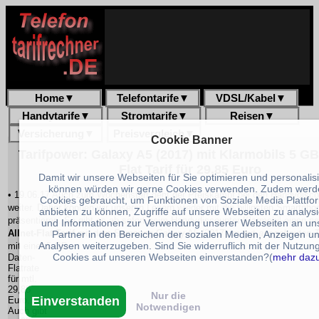
Home
▼
Telefontarife
▼
VDSL/Kabel
▼
Handytarife
▼
Stromtarife
▼
Reisen
▼
Versicherung
▼
Preisvergleich
▼
Cookie Banner
Tarifpower: Galaxy A5 (2017) mit Klarmobils 5 GB 
Flat Tarif für 29,85 Euro
Damit wir unsere Webseiten für Sie optimieren und personalis
können würden wir gerne Cookies verwenden. Zudem werd
• 19.06.17 Auch zum Wochenstart geht der Preiskampf bei den Handydisco
Cookies gebraucht, um Funktionen von Soziale Media Plattfo
weiter. Daher können wir unseren Lesern wieder mit die billigsten Smartphon
anbieten zu können, Zugriffe auf unsere Webseiten zu analys
präsentieren. So gibt es ab sofort beim Handydiscounter Klarmobil einen 
und Informationen zur Verwendung unserer Webseiten an un
Allnet-Flat Tarif
mit dem Samsung Galaxy A5 (2017) im gut
ausgebauten 
Partner in den Bereichen der sozialen Medien, Anzeigen u
Analysen weiterzugeben. Sind Sie widerruflich mit der Nutzun
mit einer 5 GB
Cookies auf unseren Webseiten einverstanden?(
mehr daz
Daten-
Flatrate
für mtl.
29,85
Nur die
Einverstanden
Euro.
Notwendigen
Auch gibt