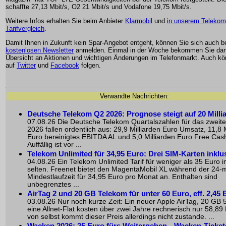
schaffte 27,13 Mbit/s, O2 21 Mbit/s und Vodafone 19,75 Mbit/s.
Weitere Infos erhalten Sie beim Anbieter
Klarmobil
und
in unserem Telekom
Tarifvergleich
.
Damit Ihnen in Zukunft kein Spar-Angebot entgeht, können Sie sich auch 
kostenlosen Newsletter
anmelden. Einmal in der Woche bekommen Sie dan
Übersicht an Aktionen und wichtigen Änderungen im Telefonmarkt. Auch k
auf
Twitter
und
Facebook
folgen.
Verwandte Nachrichten:
Deutsche Telekom Q2 2026: Prognose steigt auf 20 Milli
07.08.26 Die Deutsche Telekom Quartalszahlen für das zweite
2026 fallen ordentlich aus: 29,9 Milliarden Euro Umsatz, 11,8 M
Euro bereinigtes EBITDA AL und 5,0 Milliarden Euro Free Cas
Auffällig ist vor ...
Telekom Unlimited für 34,95 Euro: Drei SIM-Karten inklu
04.08.26 Ein Telekom Unlimited Tarif für weniger als 35 Euro i
selten. Freenet bietet den MagentaMobil XL während der 24-
Mindestlaufzeit für 34,95 Euro pro Monat an. Enthalten sind
unbegrenztes ...
AirTag 2 und 20 GB Telekom für unter 60 Euro, eff. 2,45 
03.08.26 Nur noch kurze Zeit: Ein neuer Apple AirTag, 20 GB
eine Allnet-Flat kosten über zwei Jahre rechnerisch nur 58,89
von selbst kommt dieser Preis allerdings nicht zustande. ...
Wacken 2026: 25 Euro fürs Weitergeben --Wacken-Ticket