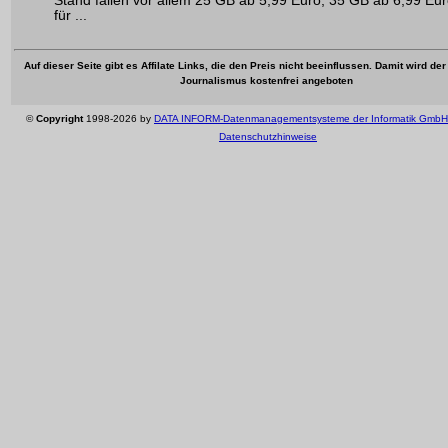
Stand fallen vor allem 25 GB ab 5,99 Euro, 35 GB ab 6,99 Eu
für ...
Auf dieser Seite gibt es Affilate Links, die den Preis nicht beeinflussen. Damit wird de
Journalismus kostenfrei angeboten
©
Copyright
1998-2026 by
DATA INFORM-Datenmanagementsysteme der Informatik GmbH
Datenschutzhinweise