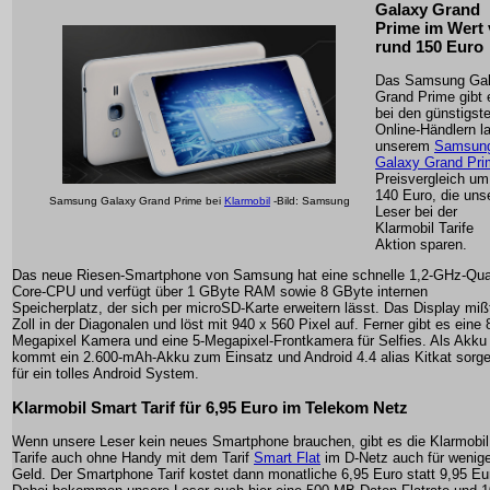
Galaxy Grand
Prime im Wert
rund 150 Euro
Das Samsung Ga
Grand Prime gibt 
bei den günstigst
Online-Händlern l
unserem
Samsun
Galaxy Grand Pri
Preisvergleich um
140 Euro, die uns
Samsung Galaxy Grand Prime bei
Klarmobil
-Bild: Samsung
Leser bei der
Klarmobil Tarife
Aktion sparen.
Das neue Riesen-Smartphone von Samsung hat eine schnelle 1,2-GHz-Qu
Core-CPU und verfügt über 1 GByte RAM sowie 8 GByte internen
Speicherplatz, der sich per microSD-Karte erweitern lässt. Das Display miß
Zoll in der Diagonalen und löst mit 940 x 560 Pixel auf. Ferner gibt es eine 
Megapixel Kamera und eine 5-Megapixel-Frontkamera für Selfies. Als Akku
kommt ein 2.600-mAh-Akku zum Einsatz und Android 4.4 alias Kitkat sorg
für ein tolles Android System.
Klarmobil Smart Tarif für 6,95 Euro im Telekom Netz
Wenn unsere Leser kein neues Smartphone brauchen, gibt es die Klarmobil
Tarife auch ohne Handy mit dem Tarif
Smart Flat
im D-Netz auch für wenige
Geld. Der Smartphone Tarif kostet dann monatliche 6,95 Euro statt 9,95 Eu