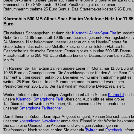
Dabei bekommen unsere Leser auch hier eine 500 MB Daten-Flatrate und 
Freiminuten. Die SMS kostet 9 Cent. Zusätzlich gibt es bei einer
Rufnummernmitnahme 25 Euro Bonus. Das Starterpaket kostet 9,95 Euro.
Klarmobils 500 MB Allnet-Spar-Flat im Vodafone Netz für 11,85
Euro
Ein weiteres Schnäppchen ist dann der
Klarmobil Allnet-Spar-Flat
im Vodaf
Netz für nur 11,85 Euro statt 19,85 Euro über die gesamte Vertragslaufzeit 
24 Monaten. Hier bekommen unsere Leser auch eine Handy-Flatrate für
Gespräche in das nationale Mobilfunknetz und eine Telefon-Flatrate für
Gespräche ins deutsche Festnetz. Ferner gibt es nun eine 500 MB Daten-
Flatrate statt eine 250 MB Datenflatrate bei einer Datenrate von bis zu 21,6
Mbit/s.
Im Rahmen der Tarifaktion zahlen unsere Leser im Monat nur 11,85 Euro st
19,85 Euro an Grundgebühren. Die Anschlussgebühr für den Allnet-Spar-Fla
Tarif entfällt bei dieser Tarifaktion. Bei einer Rufnummernmitnahme gibt es
weitere 25 Euro Bonus. In der Summe bekommen unsere Leser einen
Preisvorteil von 286 Euro. Der Tarif wird im Vodafone D-Netz realisiert.
Weitere Infos zu den derzeitigen Angeboten erhalten Sie bei
Klarmobil
und i
unsere
Klarmobil Smartphone Tarif
Übersicht. Auch gibt es eine große
Tarifübersicht mit weiteren Aktionen, Gutscheinen und Freimonaten bei
unserem
Smartphone Tarifrechner
.
Damit Ihnen in Zukunft kein Spar-Angebot entgeht, können Sie sich auch b
unserem
kostenlosen Newsletter
anmelden. Einmal in der Woche bekomm
Sie dann eine Übersicht an Aktionen und wichtigen Änderungen im
Telefonmarkt. Noch schneller sind Sie aber via
Twitter
und
Facebook
inform