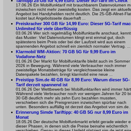
Tariftipp 25 GB für 4,99 Euro: Dieser 5G-Tarif im Check
17.06.26 Ein Mobilfunktarif mit brauchbarem Datenvolumen 
inzwischen nicht mehr zweistellig kosten. Das zeigt ein aktuell
Angebot bei Handyhelden recht deutlich. Die 25-GB-Allnet-Fla
kostet laut Angebotsseite dauerhaft ...
Preiskracher 300 GB für 14,99 Euro: Dieser 5G-Tarif mac
Unlimited für viele überflüssig
03.06.26 Wer sich regelmäßig Mobilfunktarife anschaut, kennt
das Muster: Viel Datenvolumen klingt erst einmal gut, doch
spätestens beim Preis oder bei der Laufzeit wird aus einem
spannenden Angebot schnell ein ziemlich normaler Vertrag. ...
Klarmobil WM-Aktion: 70 GB 5G für 9,99 Euro im
Vodafone-Netz
01.06.26 Der Markt für Mobilfunktarife bleibt auch im Sommer
2026 in Bewegung. Während viele Verbraucher noch immer
zweistellige Monatsbeträge für vergleichsweise kleine
Datenpakete bezahlen, bringt klarmobil eine neue ...
Preistipp Sim.de 40 GB für 8,99 Euro: Warum dieser 5G-
Tarif derzeit spannend ist
01.06.26 Der Wettbewerb bei Mobilfunktarifen wird immer härt
Während viele Verbraucher noch vor wenigen Jahren für 20 bi
30 GB deutlich mehr als zehn Euro bezahlen mussten,
verschieben sich die Preisgrenzen inzwischen spürbar nach
unten. Besonders auffällig ist derzeit das Angebot von sim.de. .
Erinnerung Simde Tariftipp: 40 GB 5G nur 8,99 Euro im
Monat
18.05.26 Der deutsche Mobilfunkmarkt erlebt gerade wieder e
dieser Phasen, in denen sich die Preise beinahe wöchentlich
verschieben. Genau in dieses Umfeld platziert sim.de jetzt ein