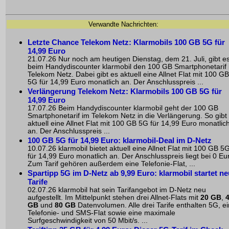
Verwandte Nachrichten:
Letzte Chance Telekom Netz: Klarmobils 100 GB 5G für
14,99 Euro
21.07.26 Nur noch am heutigen Dienstag, dem 21. Juli, gibt e
beim Handydiscounter klarmobil den 100 GB Smartphonetarif
Telekom Netz. Dabei gibt es aktuell eine Allnet Flat mit 100 GB
5G für 14,99 Euro monatlich an. Der Anschlusspreis ...
Verlängerung Telekom Netz: Klarmobils 100 GB 5G für
14,99 Euro
17.07.26 Beim Handydiscounter klarmobil geht der 100 GB
Smartphonetarif im Telekom Netz in die Verlängerung. So gibt
aktuell eine Allnet Flat mit 100 GB 5G für 14,99 Euro monatlic
an. Der Anschlusspreis ...
100 GB 5G für 14,99 Euro: klarmobil-Deal im D-Netz
10.07.26 klarmobil bietet aktuell eine Allnet Flat mit 100 GB 5
für 14,99 Euro monatlich an. Der Anschlusspreis liegt bei 0 Eu
Zum Tarif gehören außerdem eine Telefonie-Flat, ...
Spartipp 5G im D-Netz ab 9,99 Euro: klarmobil startet n
Tarife
02.07.26 klarmobil hat sein Tarifangebot im D-Netz neu
aufgestellt. Im Mittelpunkt stehen drei Allnet-Flats mit
20 GB
,
GB
und
80 GB
Datenvolumen. Alle drei Tarife enthalten 5G, e
Telefonie- und SMS-Flat sowie eine maximale
Surfgeschwindigkeit von 50 Mbit/s. ...