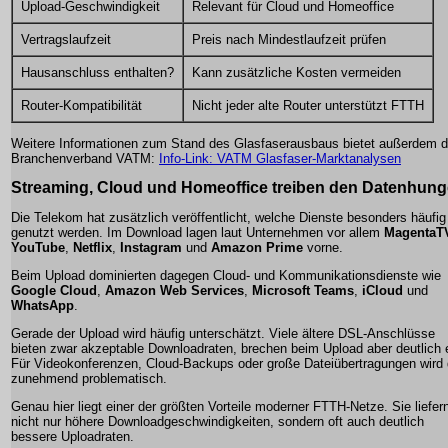
Upload-Geschwindigkeit
Relevant für Cloud und Homeoffice
Vertragslaufzeit
Preis nach Mindestlaufzeit prüfen
Hausanschluss enthalten?
Kann zusätzliche Kosten vermeiden
Router-Kompatibilität
Nicht jeder alte Router unterstützt FTTH
Weitere Informationen zum Stand des Glasfaserausbaus bietet außerdem d
Branchenverband VATM:
Info-Link: VATM Glasfaser-Marktanalysen
Streaming, Cloud und Homeoffice treiben den Datenhung
Die Telekom hat zusätzlich veröffentlicht, welche Dienste besonders häufig
genutzt werden. Im Download lagen laut Unternehmen vor allem
MagentaT
YouTube
,
Netflix
,
Instagram
und
Amazon Prime
vorne.
Beim Upload dominierten dagegen Cloud- und Kommunikationsdienste wie
Google Cloud
,
Amazon Web Services
,
Microsoft Teams
,
iCloud
und
WhatsApp
.
Gerade der Upload wird häufig unterschätzt. Viele ältere DSL-Anschlüsse
bieten zwar akzeptable Downloadraten, brechen beim Upload aber deutlich 
Für Videokonferenzen, Cloud-Backups oder große Dateiübertragungen wird
zunehmend problematisch.
Genau hier liegt einer der größten Vorteile moderner FTTH-Netze. Sie liefer
nicht nur höhere Downloadgeschwindigkeiten, sondern oft auch deutlich
bessere Uploadraten.