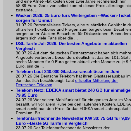
und eine Allnet-Flat kosten über zwei Jahre rechnerisch nur
58,89 Euro. Ganz von selbst kommt dieser Preis allerdings nic
zustande. ...
Wacken 2026: 25 Euro fürs Weitergeben --Wacken-Ticket
sorgen für Unmut
31.07.26 Personalisierte Tickets, eine zusätzliche Gebühr in d
offiziellen Ticketbörse und Fragen zum bargeldlosen Bezahlen
sorgen unter Wacken-Besuchern für Diskussionen. Besonders
ärgern sich viele Fans über die ...
DSL Tarife Juli 2026: Die besten Angebote im aktuellen
Vergleich
30.07.26 Auf dem deutschen Festnetzmarkt haben sich mehr
Angebote verändert. Besonders deutlich ist das bei 1&1: Statt
sechs Monaten für 0 Euro gelten aktuell zehn Monate zu je 9,
Euro. sim.de ...
Telekom baut 240.000 Glasfaseranschlüsse im Juni
28.07.26 Die Deutsche Telekom hat ihren Glasfaserausbau im
Juni deutlich beschleunigt. Laut
offizieller Mitteilung der
Deutschen Telekom
...
Telekom Netz: EDEKA smart bietet 240 GB für einmalige
79,95 Euro
24.07.26 Wer seinen Mobilfunktarif für ein ganzes Jahr im Vo
bezahlt, will vor allem Ruhe bei den laufenden Kosten. EDEKA
smart senkt nun den Preis für das EDEKA smart Jahrespaket
Premium. Bis ...
Telefontarifrechner.de Newsletter KW 30: 75 GB für 9,99
Euro --Beste 5G Tarife im Vergleich
23.07.26 Der Telefontarifrechner.de Newsletter der