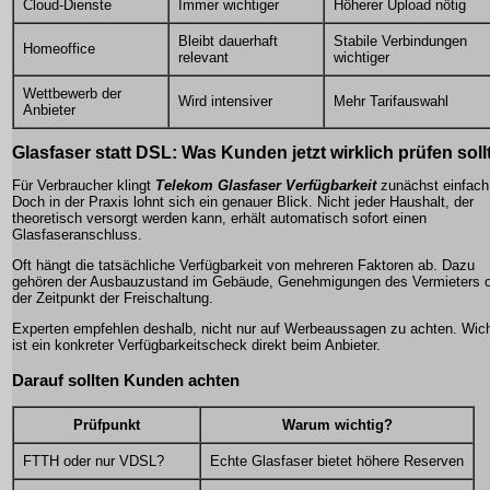
Cloud-Dienste
Immer wichtiger
Höherer Upload nötig
Bleibt dauerhaft
Stabile Verbindungen
Homeoffice
relevant
wichtiger
Wettbewerb der
Wird intensiver
Mehr Tarifauswahl
Anbieter
Glasfaser statt DSL: Was Kunden jetzt wirklich prüfen soll
Für Verbraucher klingt
Telekom Glasfaser Verfügbarkeit
zunächst einfach
Doch in der Praxis lohnt sich ein genauer Blick. Nicht jeder Haushalt, der
theoretisch versorgt werden kann, erhält automatisch sofort einen
Glasfaseranschluss.
Oft hängt die tatsächliche Verfügbarkeit von mehreren Faktoren ab. Dazu
gehören der Ausbauzustand im Gebäude, Genehmigungen des Vermieters 
der Zeitpunkt der Freischaltung.
Experten empfehlen deshalb, nicht nur auf Werbeaussagen zu achten. Wich
ist ein konkreter Verfügbarkeitscheck direkt beim Anbieter.
Darauf sollten Kunden achten
Prüfpunkt
Warum wichtig?
FTTH oder nur VDSL?
Echte Glasfaser bietet höhere Reserven