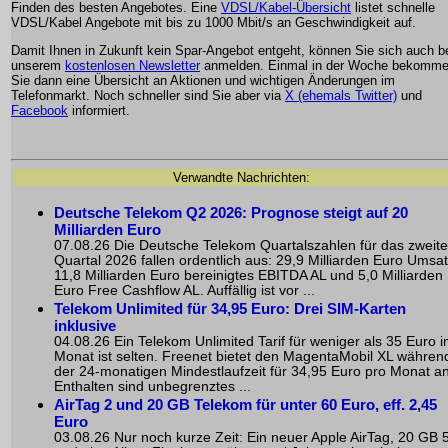
Finden des besten Angebotes. Eine
VDSL/Kabel-Übersicht
listet schnelle
VDSL/Kabel Angebote mit bis zu 1000 Mbit/s an Geschwindigkeit auf.
Damit Ihnen in Zukunft kein Spar-Angebot entgeht, können Sie sich auch b
unserem
kostenlosen Newsletter
anmelden. Einmal in der Woche bekomm
Sie dann eine Übersicht an Aktionen und wichtigen Änderungen im
Telefonmarkt. Noch schneller sind Sie aber via
X (ehemals Twitter)
und
Facebook
informiert.
Verwandte Nachrichten:
Deutsche Telekom Q2 2026: Prognose steigt auf 20
Milliarden Euro
07.08.26 Die Deutsche Telekom Quartalszahlen für das zweite
Quartal 2026 fallen ordentlich aus: 29,9 Milliarden Euro Umsat
11,8 Milliarden Euro bereinigtes EBITDA AL und 5,0 Milliarden
Euro Free Cashflow AL. Auffällig ist vor ...
Telekom Unlimited für 34,95 Euro: Drei SIM-Karten
inklusive
04.08.26 Ein Telekom Unlimited Tarif für weniger als 35 Euro 
Monat ist selten. Freenet bietet den MagentaMobil XL währen
der 24-monatigen Mindestlaufzeit für 34,95 Euro pro Monat an
Enthalten sind unbegrenztes ...
AirTag 2 und 20 GB Telekom für unter 60 Euro, eff. 2,45
Euro
03.08.26 Nur noch kurze Zeit: Ein neuer Apple AirTag, 20 GB 