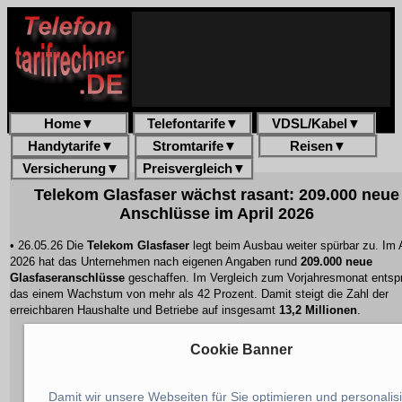
Home
▼
Telefontarife
▼
VDSL/Kabel
▼
Handytarife
▼
Stromtarife
▼
Reisen
▼
Versicherung
▼
Preisvergleich
▼
Telekom Glasfaser wächst rasant: 209.000 neue
Anschlüsse im April 2026
• 26.05.26 Die
Telekom Glasfaser
legt beim Ausbau weiter spürbar zu. Im A
2026 hat das Unternehmen nach eigenen Angaben rund
209.000 neue
Glasfaseranschlüsse
geschaffen. Im Vergleich zum Vorjahresmonat entspr
das einem Wachstum von mehr als 42 Prozent. Damit steigt die Zahl der
erreichbaren Haushalte und Betriebe auf insgesamt
13,2 Millionen
.
Cookie Banner
Damit wir unsere Webseiten für Sie optimieren und personalis