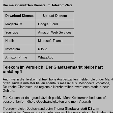
Die meistgenutzten Dienste im Telekom-Netz
Download-Dienste
Upload-Dienste
MagentaTV
Google Cloud
YouTube
Amazon Web Services
Netflix
Microsoft Teams
Instagram
iCloud
Amazon Prime
WhatsApp
Telekom im Vergleich: Der Glasfasermarkt bleibt hart
umkämpft
Auch wenn die Telekom aktuell hohe Ausbauzahlen meldet, bleibt der Mark
offen. Andere Anbieter bauen ebenfalls massiv aus. Besonders Vodafone,
Deutsche Glasfaser und regionale Netzbetreiber investieren stark in neue
Gebiete.
Für Kunden ist das grundsätzlich positiv. Mehr Konkurrenz bedeutet oft
bessere Tarife, höhere Geschwindigkeiten und mehr Auswahl.
Trotzdem bleibt Deutschland beim Thema
Glasfaser statt DSL
im
europäischen Vergleich noch hinter einigen Ländern zurück. Der Ausbau läu