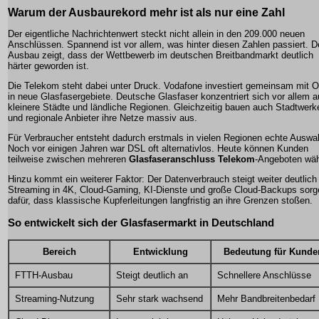
Warum der Ausbaurekord mehr ist als nur eine Zahl
Der eigentliche Nachrichtenwert steckt nicht allein in den 209.000 neuen
Anschlüssen. Spannend ist vor allem, was hinter diesen Zahlen passiert. D
Ausbau zeigt, dass der Wettbewerb im deutschen Breitbandmarkt deutlich
härter geworden ist.
Die Telekom steht dabei unter Druck. Vodafone investiert gemeinsam mit
in neue Glasfasergebiete. Deutsche Glasfaser konzentriert sich vor allem a
kleinere Städte und ländliche Regionen. Gleichzeitig bauen auch Stadtwerk
und regionale Anbieter ihre Netze massiv aus.
Für Verbraucher entsteht dadurch erstmals in vielen Regionen echte Auswa
Noch vor einigen Jahren war DSL oft alternativlos. Heute können Kunden
teilweise zwischen mehreren
Glasfaseranschluss Telekom
-Angeboten wäh
Hinzu kommt ein weiterer Faktor: Der Datenverbrauch steigt weiter deutlich
Streaming in 4K, Cloud-Gaming, KI-Dienste und große Cloud-Backups sorg
dafür, dass klassische Kupferleitungen langfristig an ihre Grenzen stoßen.
So entwickelt sich der Glasfasermarkt in Deutschland
Bereich
Entwicklung
Bedeutung für Kunde
FTTH-Ausbau
Steigt deutlich an
Schnellere Anschlüsse
Streaming-Nutzung
Sehr stark wachsend
Mehr Bandbreitenbedarf