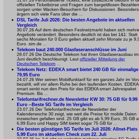
31.07.26 Personalisierte Tickets, eine zusätzliche Gebühr in d
offiziellen Ticketbörse und Fragen zum bargeldlosen Bezahlen
sorgen unter Wacken-Besuchern für Diskussionen. Besonders
ärgern sich viele Fans über die ...
DSL Tarife Juli 2026: Die besten Angebote im aktuellen
Vergleich
30.07.26 Auf dem deutschen Festnetzmarkt haben sich mehr
Angebote verändert. Besonders deutlich ist das bei 1&1: Statt
sechs Monaten für 0 Euro gelten aktuell zehn Monate zu je 9,
Euro. sim.de ...
Telekom baut 240.000 Glasfaseranschlüsse im Juni
28.07.26 Die Deutsche Telekom hat ihren Glasfaserausbau im
Juni deutlich beschleunigt. Laut
offizieller Mitteilung der
Deutschen Telekom
...
Telekom Netz: EDEKA smart bietet 240 GB für einmalige
79,95 Euro
24.07.26 Wer seinen Mobilfunktarif für ein ganzes Jahr im Vo
bezahlt, will vor allem Ruhe bei den laufenden Kosten. EDEKA
smart senkt nun den Preis für das EDEKA smart Jahrespaket
Premium. Bis ...
Telefontarifrechner.de Newsletter KW 30: 75 GB für 9,99
Euro --Beste 5G Tarife im Vergleich
23.07.26 Der Telefontarifrechner.de Newsletter der
Kalenderwoche 30 zeigt, wie weit die Preise für mobile Daten
inzwischen gefallen sind. 25 GB gibt es ab 5,99 Euro, 35 GB 
6,99 Euro und Happy SIM bietet sogar 75 GB für ...
Die besten günstigen 5G Tarife im Juli 2026: Allnet-Flats
5,99 Euro im aktuellen Check zum 22. Juli