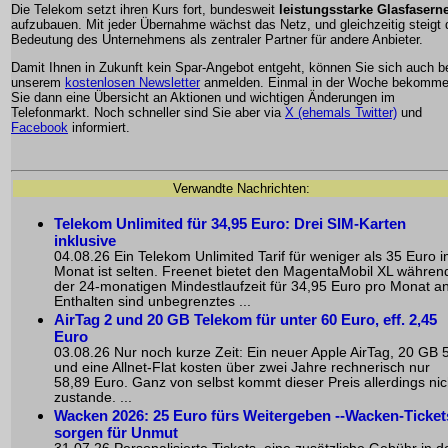
Die Telekom setzt ihren Kurs fort, bundesweit
leistungsstarke Glasfasern
aufzubauen. Mit jeder Übernahme wächst das Netz, und gleichzeitig steigt 
Bedeutung des Unternehmens als zentraler Partner für andere Anbieter.
Damit Ihnen in Zukunft kein Spar-Angebot entgeht, können Sie sich auch b
unserem
kostenlosen Newsletter
anmelden. Einmal in der Woche bekomm
Sie dann eine Übersicht an Aktionen und wichtigen Änderungen im
Telefonmarkt. Noch schneller sind Sie aber via
X (ehemals Twitter)
und
Facebook
informiert.
Verwandte Nachrichten:
Telekom Unlimited für 34,95 Euro: Drei SIM-Karten
inklusive
04.08.26 Ein Telekom Unlimited Tarif für weniger als 35 Euro 
Monat ist selten. Freenet bietet den MagentaMobil XL währen
der 24-monatigen Mindestlaufzeit für 34,95 Euro pro Monat an
Enthalten sind unbegrenztes ...
AirTag 2 und 20 GB Telekom für unter 60 Euro, eff. 2,45
Euro
03.08.26 Nur noch kurze Zeit: Ein neuer Apple AirTag, 20 GB 
und eine Allnet-Flat kosten über zwei Jahre rechnerisch nur
58,89 Euro. Ganz von selbst kommt dieser Preis allerdings nic
zustande. ...
Wacken 2026: 25 Euro fürs Weitergeben --Wacken-Ticket
sorgen für Unmut