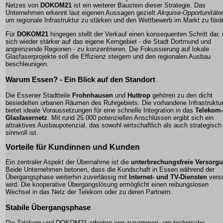
Netzes von
DOKOM21
ist ein weiterer Baustein dieser Strategie. Das
Unternehmen erkennt laut eigenen Aussagen gezielt
Akquise-Opportunitäte
um regionale Infrastruktur zu stärken und den Wettbewerb im Markt zu förd
Für
DOKOM21
hingegen stellt der Verkauf einen konsequenten Schritt dar,
sich wieder stärker auf das eigene Kerngebiet - die Stadt Dortmund und
angrenzende Regionen - zu konzentrieren. Die Fokussierung auf lokale
Glasfaserprojekte soll die Effizienz steigern und den regionalen Ausbau
beschleunigen.
Warum Essen? - Ein Blick auf den Standort
Die Essener Stadtteile
Frohnhausen
und
Huttrop
gehören zu den dicht
besiedelten urbanen Räumen des Ruhrgebiets. Die vorhandene Infrastruktu
bietet ideale Voraussetzungen für eine schnelle Integration in das
Telekom-
Glasfasernetz
. Mit rund 25.000 potenziellen Anschlüssen ergibt sich ein
attraktives Ausbaupotenzial, das sowohl wirtschaftlich als auch strategisch
sinnvoll ist.
Vorteile für Kundinnen und Kunden
Ein zentraler Aspekt der Übernahme ist die
unterbrechungsfreie Versorg
Beide Unternehmen betonen, dass die Kundschaft in Essen während der
Übergangsphase weiterhin zuverlässig mit
Internet- und TV-Diensten
verso
wird. Die kooperative Übergangslösung ermöglicht einen reibungslosen
Wechsel in das Netz der Telekom oder zu deren Partnern.
Stabile Übergangsphase
Die Telekom und DOKOM21 arbeiten eng zusammen, um technische