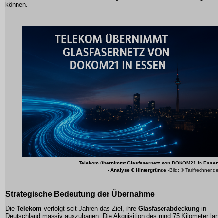
können.
Telekom übernimmt Glasfasernetz von DOKOM21 in Esse
- Analyse € Hintergründe
-Bild: © Tarifrechner.d
Strategische Bedeutung der Übernahme
Die
Telekom
verfolgt seit Jahren das Ziel, ihre
Glasfaserabdeckung
in
Deutschland massiv auszubauen. Die Akquisition des rund 75 Kilometer la