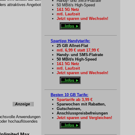
Handy- und SMS-Flatrate
ders attraktives Angebot
50 MBit/s High-Speed
1&1 5G Netz
mtl. Laufzeit
Jetzt sparen und Wechseln!
...Infos ►
Spartipp Handytarife:
25 GB Allnet-Flat
mtl. 6,99 € statt 17,99 €
Handy- und SMS-Flatrate
50 MBit/s High-Speed
1&1 5G Netz
mtl. Laufzeit
Jetzt sparen und Wechseln!
...Infos ►
Besten 10 GB Tarife:
Spartarife ab 3,99 €
Sparwochen mit Rabatten,
Gutscheinen,
Anschlusspreisbefreiungen
pruchsvolle Anwendungen
Jetzt sparen und Vergleichen!
 oder hochauflösendes
...Infos ►
Unlimited Max