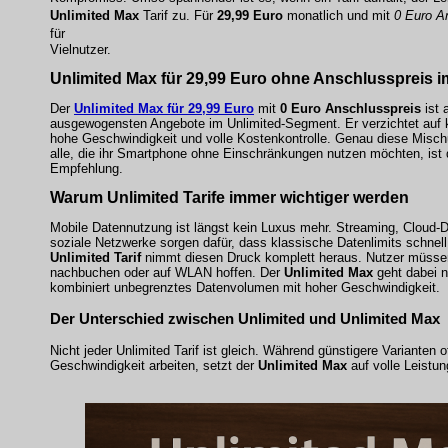
Unlimited Max
Tarif zu. Für
29,99 Euro
monatlich und mit
0 Euro A
für
Vielnutzer.
Unlimited Max für 29,99 Euro ohne Anschlusspreis i
Der
Unlimited Max für 29,99 Euro
mit
0 Euro Anschlusspreis
ist 
ausgewogensten Angebote im Unlimited-Segment. Er verzichtet auf k
hohe Geschwindigkeit und volle Kostenkontrolle. Genau diese Mischu
alle, die ihr Smartphone ohne Einschränkungen nutzen möchten, ist di
Empfehlung.
Warum Unlimited Tarife immer wichtiger werden
Mobile Datennutzung ist längst kein Luxus mehr. Streaming, Cloud-D
soziale Netzwerke sorgen dafür, dass klassische Datenlimits schnell
Unlimited Tarif
nimmt diesen Druck komplett heraus. Nutzer müssen
nachbuchen oder auf WLAN hoffen. Der
Unlimited Max
geht dabei n
kombiniert unbegrenztes Datenvolumen mit hoher Geschwindigkeit.
Der Unterschied zwischen Unlimited und Unlimited Max
Nicht jeder Unlimited Tarif ist gleich. Während günstigere Varianten of
Geschwindigkeit arbeiten, setzt der
Unlimited Max
auf volle Leistun