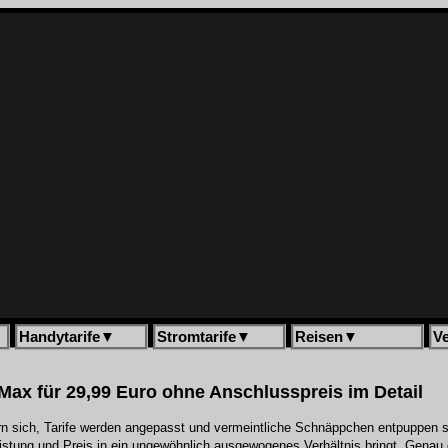
Handytarife
▼
Stromtarife
▼
Reisen
▼
V
 Max für 29,99 Euro ohne Anschlusspreis im Detail
rn sich, Tarife werden angepasst und vermeintliche Schnäppchen entpuppen si
stung und Preis in ein ungewöhnlich ausgewogenes Verhältnis bringt. Genau da