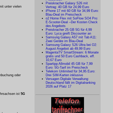
Preiskracher Galaxy S26 mit
it unter vielen
Vertrag: 40 GB für 24,99 Euro
iPhone 17 mit 60 GB für 34,99 Euro:
Blau-Deal im Preischeck
o2 Home Flex mit SoFlow SO4 Pro:
E-Scooter-Deal --Der Kosten Check
des Angebots
Preiskracher 25 GB 5G für 4,99
Euro: Lyca greift Discounter an
Samsung Galaxy A57 mit Tab A11:
Zwei Geräte im Blau-Deal
Samsung Galaxy S26 Ultra bei O2:
August Angebot ab 49,99 Euro
MagentaTV SmartStream: 6 Monate
gratis und 50 Euro Cashback, eff.
10,67 Euro
Spartipp Allmobil 45 GB für 7,99
Euro: 5G-Tarif im Preischeck
Telekom Unlimited für 34,95 Euro:
chbuchung oder
Drei SIM-Karten inklusive
Versagen Digitale Verwaltung:
Deutschland fällt im Digitalranking
2026 auf Platz 17
ehrsachsen ist
5G