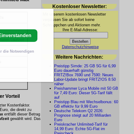
Kostenloser Newsletter:
Mit unserem kostenlosen Newsletter
ls
verpassen Sie ab sofort keine
Schnäppchen und Aktionen mehr.
Ihre E-Mail-Adresse:
Einverstanden
naten Laufzeit
Datenschutzhinweise
r die Notwendigen
Weitere Nachrichten:
s
Preistipp Simde: 25 GB 5G für 6,99
Euro dauerhaft günstig
FRITZ!Box 7690 und 7590: Neues
Labor-Update bringt FRITZ!OS 8.50
näher
Preishammer Lyca Mobile mit 50 GB
für 7,49 Euro: Dieser 5G-Tarif fällt
r Vorteil
auf
Preistipp Blau mit Wechselbonus: 60
zter Kostenfaktor.
GB effektiv für 9,99 Euro
uro, die direkt zu
Deutsche Telekom Q2 2026:
ax
entfällt dieser Betrag
Prognose steigt auf 20 Milliarden
fzeit
gewählt wird. Das
Euro
Preiskracher Unlimited-Tarif für
14,99 Euro: Echte 5G-Flat im
Preischeck