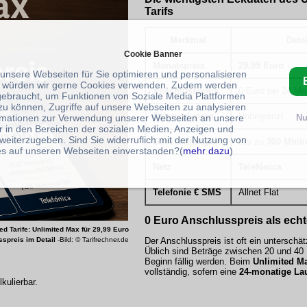
Tarifs
Merkmal
Detai
Cookie Banner
Monatspreis
29,99 Euro
 unsere Webseiten für Sie optimieren und personalisieren
 würden wir gerne Cookies verwenden. Zudem werden
Anschlusspreis
0 Euro
bei 24 Mo
gebraucht, um Funktionen von Soziale Media Plattformen
zu können, Zugriffe auf unsere Webseiten zu analysieren
Datenvolumen
Unbegrenzt
rmationen zur Verwendung unserer Webseiten an unsere
Nu
r in den Bereichen der sozialen Medien, Anzeigen und
weiterzugeben. Sind Sie widerruflich mit der Nutzung von
Geschwindigkeit
Bis zu
300 Mbit/
s auf unseren Webseiten einverstanden?(
mehr dazu
)
Netz
Telefónica
Telefonie € SMS
Allnet Flat
0 Euro Anschlusspreis als echte
ed Tarife: Unlimited Max für 29,99 Euro
Der Anschlusspreis ist oft ein unterschät
spreis im Detail
-Bild: © Tarifrechner.de
Üblich sind Beträge zwischen 20 und 40 E
Beginn fällig werden. Beim
Unlimited M
vollständig, sofern eine
24-monatige Lau
kulierbar.