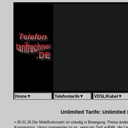
Home
▼
Telefontarife
▼
VDSL/Kabel
▼
Unlimited Tarife: Unlimited
• 30.01.26 Der Mobilfunkmarkt ist ständig in Bewegung. Preise ände
Kompromiss. Umso spannender ist es, wenn ein Tarif auffällt, der Lei