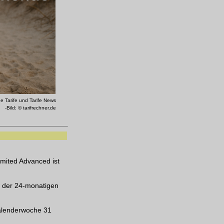
e Tarife und Tarife News
-Bild: © tarifrechner.de
imited Advanced ist
d der 24-monatigen
Kalenderwoche 31