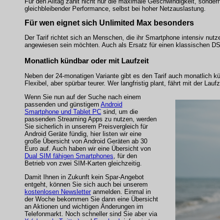
Für den Alltag zählt nicht nur die maximale Geschwindigkeit, sonder
gleichbleibender Performance, selbst bei hoher Netzauslastung.
Für wen eignet sich Unlimited Max besonders
Der Tarif richtet sich an Menschen, die ihr Smartphone intensiv nut
angewiesen sein möchten. Auch als Ersatz für einen klassischen 
Monatlich kündbar oder mit Laufzeit
Neben der 24-monatigen Variante gibt es den Tarif auch monatlich kü
Flexibel, aber spürbar teurer. Wer langfristig plant, fährt mit der Lauf
Wenn Sie nun auf der Suche nach einem
passenden und günstigem
Android
Smartphone und Tablet PC
sind, um die
passenden Streaming Apps zu nutzen, werden
Sie sicherlich in unserem Preisvergleich für
Android Geräte fündig, hier listen wir eine
große Übersicht von Android Geräten ab 30
Euro auf. Auch haben wir eine Übersicht von
Dual SIM fähigen Smartphones
, für den
Betrieb von zwei SIM-Karten gleichzeitig.
Damit Ihnen in Zukunft kein Spar-Angebot
entgeht, können Sie sich auch bei unserem
kostenlosen Newsletter
anmelden. Einmal in
der Woche bekommen Sie dann eine Übersicht
an Aktionen und wichtigen Änderungen im
Telefonmarkt. Noch schneller sind Sie aber via