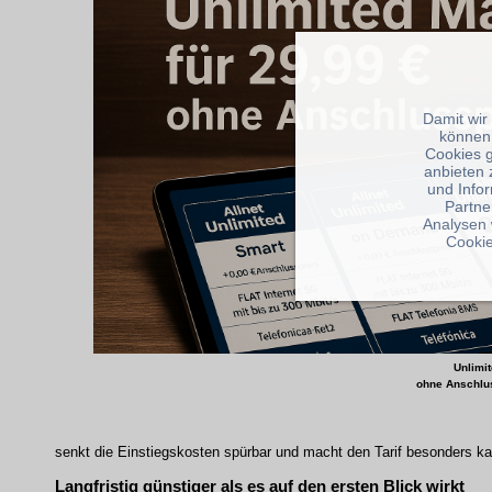
Damit wir
können
Cookies 
anbieten 
und Info
Partne
Analysen 
Cookie
Unlimit
ohne Anschlus
senkt die Einstiegskosten spürbar und macht den Tarif besonders kal
Langfristig günstiger als es auf den ersten Blick wirkt