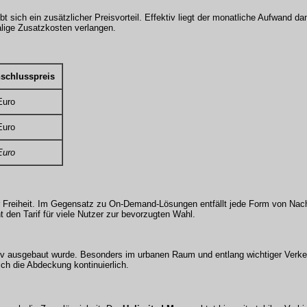
 sich ein zusätzlicher Preisvorteil. Effektiv liegt der monatliche Aufwand dam
alige Zusatzkosten verlangen.
schlusspreis
Euro
Euro
Euro
r Freiheit. Im Gegensatz zu On-Demand-Lösungen entfällt jede Form von Na
t den Tarif für viele Nutzer zur bevorzugten Wahl.
siv ausgebaut wurde. Besonders im urbanen Raum und entlang wichtiger Verk
ich die Abdeckung kontinuierlich.