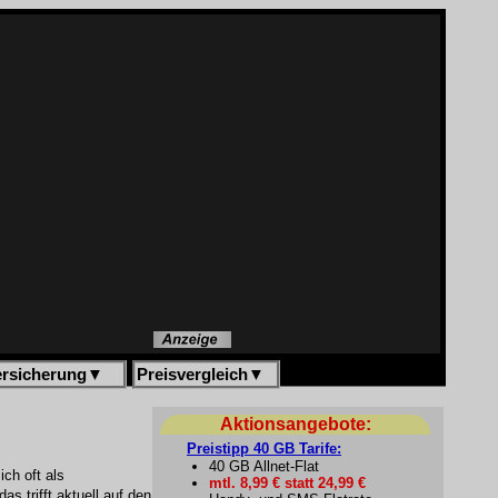
ersicherung
▼
Preisvergleich
▼
Aktionsangebote:
Preistipp 40 GB Tarife:
40 GB Allnet-Flat
ch oft als
mtl. 8,99 € statt 24,99 €
s trifft aktuell auf den