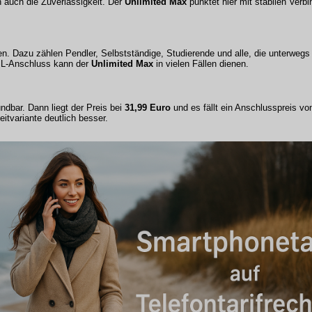
n auch die Zuverlässigkeit. Der
Unlimited Max
punktet hier mit stabilen Verb
zen. Dazu zählen Pendler, Selbstständige, Studierende und alle, die unterweg
DSL-Anschluss kann der
Unlimited Max
in vielen Fällen dienen.
ndbar. Dann liegt der Preis bei
31,99 Euro
und es fällt ein Anschlusspreis v
zeitvariante deutlich besser.