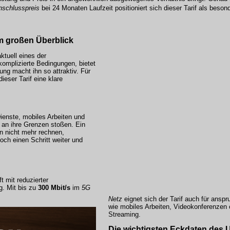
nschlusspreis
bei 24 Monaten Laufzeit positioniert sich dieser Tarif als beson
m großen Überblick
aktuell eines der
omplizierte Bedingungen, bietet
ng macht ihn so attraktiv. Für
eser Tarif eine klare
ienste, mobiles Arbeiten und
 an ihre Grenzen stoßen. Ein
 nicht mehr rechnen,
och einen Schritt weiter und
t mit reduzierter
g. Mit bis zu
300 Mbit/s
im
5G
Netz
eignet sich der Tarif auch für ans
wie mobiles Arbeiten, Videokonferenzen
Streaming.
Die wichtigsten Eckdaten des 