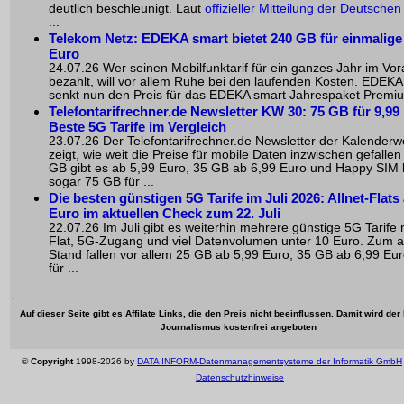
deutlich beschleunigt. Laut
offizieller Mitteilung der Deutsche
...
Telekom Netz: EDEKA smart bietet 240 GB für einmalige
Euro
24.07.26 Wer seinen Mobilfunktarif für ein ganzes Jahr im Vo
bezahlt, will vor allem Ruhe bei den laufenden Kosten. EDEKA
senkt nun den Preis für das EDEKA smart Jahrespaket Premium
Telefontarifrechner.de Newsletter KW 30: 75 GB für 9,99 
Beste 5G Tarife im Vergleich
23.07.26 Der Telefontarifrechner.de Newsletter der Kalender
zeigt, wie weit die Preise für mobile Daten inzwischen gefallen
GB gibt es ab 5,99 Euro, 35 GB ab 6,99 Euro und Happy SIM b
sogar 75 GB für ...
Die besten günstigen 5G Tarife im Juli 2026: Allnet-Flats
Euro im aktuellen Check zum 22. Juli
22.07.26 Im Juli gibt es weiterhin mehrere günstige 5G Tarife m
Flat, 5G-Zugang und viel Datenvolumen unter 10 Euro. Zum a
Stand fallen vor allem 25 GB ab 5,99 Euro, 35 GB ab 6,99 Eu
für ...
Auf dieser Seite gibt es Affilate Links, die den Preis nicht beeinflussen. Damit wird de
Journalismus kostenfrei angeboten
©
Copyright
1998-2026 by
DATA INFORM-Datenmanagementsysteme der Informatik GmbH
Datenschutzhinweise