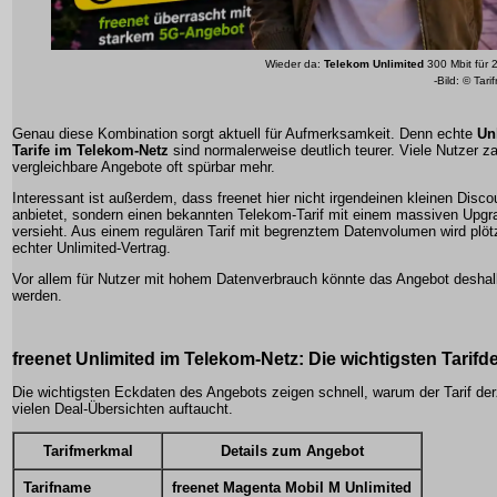
Wieder da:
Telekom Unlimited
300 Mbit für 
-Bild: © Tari
Genau diese Kombination sorgt aktuell für Aufmerksamkeit. Denn echte
Un
Tarife im Telekom-Netz
sind normalerweise deutlich teurer. Viele Nutzer za
vergleichbare Angebote oft spürbar mehr.
Interessant ist außerdem, dass freenet hier nicht irgendeinen kleinen Discou
anbietet, sondern einen bekannten Telekom-Tarif mit einem massiven Upgr
versieht. Aus einem regulären Tarif mit begrenztem Datenvolumen wird plötz
echter Unlimited-Vertrag.
Vor allem für Nutzer mit hohem Datenverbrauch könnte das Angebot desha
werden.
freenet Unlimited im Telekom-Netz: Die wichtigsten Tarifde
Die wichtigsten Eckdaten des Angebots zeigen schnell, warum der Tarif derz
vielen Deal-Übersichten auftaucht.
Tarifmerkmal
Details zum Angebot
Tarifname
freenet Magenta Mobil M Unlimited