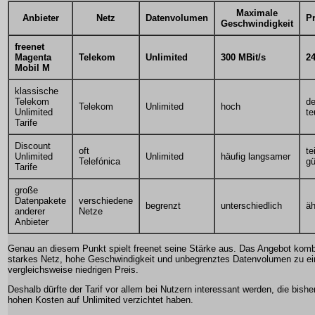
Maximale
Anbieter
Netz
Datenvolumen
P
Geschwindigkeit
freenet
Magenta
Telekom
Unlimited
300 MBit/s
2
Mobil M
klassische
Telekom
de
Telekom
Unlimited
hoch
Unlimited
te
Tarife
Discount
oft
te
Unlimited
Unlimited
häufig langsamer
Telefónica
gü
Tarife
große
Datenpakete
verschiedene
begrenzt
unterschiedlich
äh
anderer
Netze
Anbieter
Genau an diesem Punkt spielt freenet seine Stärke aus. Das Angebot kombi
starkes Netz, hohe Geschwindigkeit und unbegrenztes Datenvolumen zu e
vergleichsweise niedrigen Preis.
Deshalb dürfte der Tarif vor allem bei Nutzern interessant werden, die bish
hohen Kosten auf Unlimited verzichtet haben.