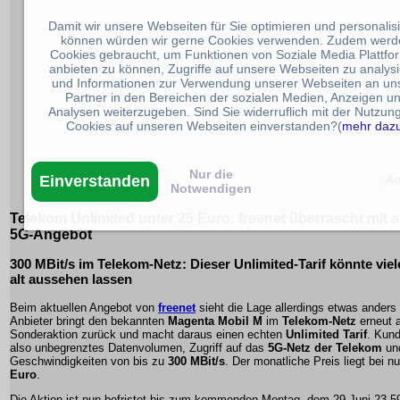
Damit wir unsere Webseiten für Sie optimieren und personalis
können würden wir gerne Cookies verwenden. Zudem werd
Cookies gebraucht, um Funktionen von Soziale Media Plattfo
anbieten zu können, Zugriffe auf unsere Webseiten zu analys
und Informationen zur Verwendung unserer Webseiten an un
Partner in den Bereichen der sozialen Medien, Anzeigen u
Analysen weiterzugeben. Sind Sie widerruflich mit der Nutzun
Cookies auf unseren Webseiten einverstanden?(
mehr daz
Nur die
Einverstanden
Notwendigen
Telekom Unlimited unter 25 Euro: freenet überrascht mit 
5G-Angebot
300 MBit/s im Telekom-Netz: Dieser Unlimited-Tarif könnte viel
alt aussehen lassen
Beim aktuellen Angebot von
freenet
sieht die Lage allerdings etwas anders
Anbieter bringt den bekannten
Magenta Mobil M
im
Telekom-Netz
erneut a
Sonderaktion zurück und macht daraus einen echten
Unlimited Tarif
. Kund
also unbegrenztes Datenvolumen, Zugriff auf das
5G-Netz der Telekom
un
Geschwindigkeiten von bis zu
300 MBit/s
. Der monatliche Preis liegt bei n
Euro
.
Die Aktion ist nun befristet bis zum kommenden Montag, dem 29.Juni 23.59