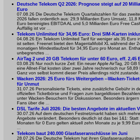
Deutsche Telekom Q2 2026: Prognose steigt auf 20 Milli
Euro
07.08.26 Die Deutsche Telekom Quartalszahlen für das zweite
2026 fallen ordentlich aus: 29,9 Milliarden Euro Umsatz, 11,8 M
Euro bereinigtes EBITDA AL und 5,0 Milliarden Euro Free Cas
Auffällig ist vor ...
Telekom Unlimited für 34,95 Euro: Drei SIM-Karten inklu
04.08.26 Ein Telekom Unlimited Tarif für weniger als 35 Euro 
ist selten. Freenet bietet den MagentaMobil XL während der 2
monatigen Mindestlaufzeit für 34,95 Euro pro Monat an. Entha
unbegrenztes ...
AirTag 2 und 20 GB Telekom für unter 60 Euro, eff. 2,45 
03.08.26 Nur noch kurze Zeit: Ein neuer Apple AirTag, 20 GB
eine Allnet-Flat kosten über zwei Jahre rechnerisch nur 58,89
Ganz von selbst kommt dieser Preis allerdings nicht zustande. 
Wacken 2026: 25 Euro fürs Weitergeben --Wacken-Ticket
für Unmut
31.07.26 Personalisierte Tickets, eine zusätzliche Gebühr in d
offiziellen Ticketbörse und Fragen zum bargeldlosen Bezahle
unter Wacken-Besuchern für Diskussionen. Besonders ärgern s
Fans über die ...
DSL Tarife Juli 2026: Die besten Angebote im aktuellen V
30.07.26 Auf dem deutschen Festnetzmarkt haben sich mehr
Angebote verändert. Besonders deutlich ist das bei 1&1: Statt
Monaten für 0 Euro gelten aktuell zehn Monate zu je 9,99 Eur
...
Telekom baut 240.000 Glasfaseranschlüsse im Juni
28.07.26 Die Deutsche Telekom hat ihren Glasfaserausbau im