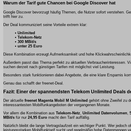
Warum der Tarif gute Chancen bei Google Discover hat
Google Discover bevorzugt häufig Themen, die Nutzer sofort verstehen. G
trifft hier zu.
Der Deal kommuniziert seine Vorteile extrem klar:
•
Unlimited
•
Telekom-Netz
•
300 MBit/s
•
unter 25 Euro
Diese Kombination erzeugt Aufmerksamkeit und hohe Klickwahrscheinlichke
Außerdem passt das Thema perfekt zu aktuellen Verbraucherinteressen. Vi
suchen derzeit nach günstigen Tarifen mit möglichst viel Leistung.
Besonders stark funktionieren dabei Angebote, die eine klare Ersparnis ko
Genau das schafft der freenet-Deal.
Fazit: Einer der spannendsten Telekom Unlimited Deals d
Der aktuelle
freenet Magenta Mobil M Unlimited
gehört ohne Zweifel zu d
interessantesten Mobilfunkangeboten der vergangenen Monate.
Vor allem die Kombination aus
Telekom-Netz
,
Unlimited Datenvolumen
,
MBit/s
für nur
24,95 Euro
macht den Tarif auffällig.
Natürlich bleibt die lange Vertragslaufzeit ein wichtiger Punkt. Wer jedoch 
leistungsstarken Mobilfunktarif sucht und regelmäßig hohe Datenmengen ve