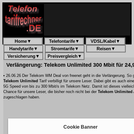
Home
▼
Telefontarife
▼
VDSL/Kabel
▼
Handytarife
▼
Stromtarife
▼
Reisen
▼
Versicherung
▼
Preisvergleich
▼
Verlängerung:
Telekom Unlimited
300 Mbit für 24,
• 26.06.26 Der Telekom WM Deal von freenet geht in die Verlängerung. So 
Telekom Unlimited
Tarif verbilligt für unsere Leser. Dabei gibt es auch ein
5G Speed von bis zu 300 Mbit/s im Telekom Netz. Damit ist dieses vielleich
Chance für unsere Leser, die bisher noch nicht bei der
Telekom Unlimited
zugeschlagen haben.
Cookie Banner