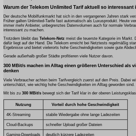
Warum der Telekom Unlimited Tarif aktuell so interessant i
Der deutsche Mobilfunkmarkt hat sich in den vergangenen Jahren stark ver
Früher galten Unlimited-Tarife fast automatisch als Luxusprodukt. Heute v
immer mehr Anbieter, unbegrenztes Datenvolumen auch für normale Verbra
interessant zu machen.
Trotzdem bleibt das
Telekom-Netz
meist die teuerste Kategorie im Markt. 
dafür liegt auf der Hand. Die Telekom erreicht bei Netztests regelmäßig sta
Ergebnisse und bietet vielerorts hohe Geschwindigkeiten sowie gute Abdec
Gerade außerhalb großer Städte profitieren viele Nutzer davon.
300 MBit/s machen im Alltag einen größeren Unterschied als vi
denken
Viele Verbraucher achten beim Tarifvergleich zuerst auf den Preis. Dabei wi
unterschätzt, wie wichtig hohe Geschwindigkeiten im Alltag geworden sind.
Mit bis zu
300 MBit/s
bewegt sich der Tarif klar in der oberen Leistungskla
Nutzung
Vorteil durch hohe Geschwindigkeit
4K-Streaming
stabile Wiedergabe ohne lange Ladezeiten
Cloud-Backups
schneller Upload großer Dateien
Gaming-Downloads
deutlich kürzere Ladezeiten