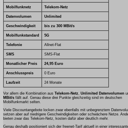
Mobilfunknetz
Telekom-Netz
Datenvolumen
Unlimited
Geschwindigkeit
bis zu 300 MBit/s
Mobilfunkstandard
5G
Telefonie
Allnet-Flat
SMS
SMS-Flat
Monatlicher Preis
24,95 Euro
Anschlusspreis
0 Euro
Laufzeit
24 Monate
Vor allem die Kombination aus
Telekom-Netz
,
Unlimited Datenvolumen
u
MBit/s
fällt auf. Genau diese drei Punkte gleichzeitig sind im deutschen
Mobilfunkmarkt selten.
Viele Discountangebote locken zwar ebenfalls mit unbegrenztem Datenvol
setzen aber auf niedrigere Geschwindigkeiten oder schwächere Netze. Ande
bieten zwar das Telekom-Netz, kosten dafür aber deutlich mehr.
Genau deshalb positioniert sich der freenet-Tarif aktuell in einer interessan