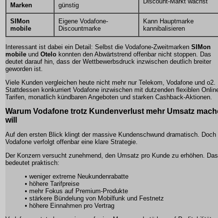
Discount-Markt wächst
Marken
günstig
SIMon
Eigene Vodafone-
Kann Hauptmarke
mobile
Discountmarke
kannibalisieren
Interessant ist dabei ein Detail: Selbst die Vodafone-Zweitmarken
SIMon
mobile
und
Otelo
konnten den Abwärtstrend offenbar nicht stoppen. Das
deutet darauf hin, dass der Wettbewerbsdruck inzwischen deutlich breiter
geworden ist.
Viele Kunden vergleichen heute nicht mehr nur Telekom, Vodafone und o2.
Stattdessen konkurriert Vodafone inzwischen mit dutzenden flexiblen Onlin
Tarifen, monatlich kündbaren Angeboten und starken Cashback-Aktionen.
Warum Vodafone trotz Kundenverlust mehr Umsatz mach
will
Auf den ersten Blick klingt der massive Kundenschwund dramatisch. Doch
Vodafone verfolgt offenbar eine klare Strategie.
Der Konzern versucht zunehmend, den Umsatz pro Kunde zu erhöhen. Das
bedeutet praktisch:
• weniger extreme Neukundenrabatte
• höhere Tarifpreise
• mehr Fokus auf Premium-Produkte
• stärkere Bündelung von Mobilfunk und Festnetz
• höhere Einnahmen pro Vertrag