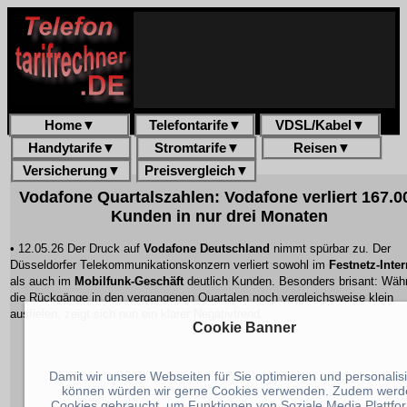
Home
▼
Telefontarife
▼
VDSL/Kabel
▼
Handytarife
▼
Stromtarife
▼
Reisen
▼
Versicherung
▼
Preisvergleich
▼
Vodafone Quartalszahlen: Vodafone verliert 167.0
Kunden in nur drei Monaten
• 12.05.26 Der Druck auf
Vodafone Deutschland
nimmt spürbar zu. Der
Düsseldorfer Telekommunikationskonzern verliert sowohl im
Festnetz-Inter
als auch im
Mobilfunk-Geschäft
deutlich Kunden. Besonders brisant: Wäh
die Rückgänge in den vergangenen Quartalen noch vergleichsweise klein
ausfielen, zeigt sich nun ein klarer Negativtrend.
Cookie Banner
Damit wir unsere Webseiten für Sie optimieren und personalis
können würden wir gerne Cookies verwenden. Zudem werd
Cookies gebraucht, um Funktionen von Soziale Media Plattfo