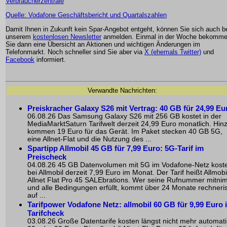
Verbraucherzentrale
Quelle: Vodafone Geschäftsbericht und Quartalszahlen
Damit Ihnen in Zukunft kein Spar-Angebot entgeht, können Sie sich auch b
unserem
kostenlosen Newsletter
anmelden. Einmal in der Woche bekomm
Sie dann eine Übersicht an Aktionen und wichtigen Änderungen im
Telefonmarkt. Noch schneller sind Sie aber via
X (ehemals Twitter)
und
Facebook
informiert.
Verwandte Nachrichten:
Preiskracher Galaxy S26 mit Vertrag: 40 GB für 24,99 Eu
06.08.26 Das Samsung Galaxy S26 mit 256 GB kostet in der
MediaMarktSaturn Tarifwelt derzeit 24,99 Euro monatlich. Hin
kommen 19 Euro für das Gerät. Im Paket stecken 40 GB 5G,
eine Allnet-Flat und die Nutzung des ...
Spartipp Allmobil 45 GB für 7,99 Euro: 5G-Tarif im
Preischeck
04.08.26 45 GB Datenvolumen mit 5G im Vodafone-Netz kost
bei Allmobil derzeit 7,99 Euro im Monat. Der Tarif heißt Allmobi
Allnet Flat Pro 45 SALEbrations. Wer seine Rufnummer mitni
und alle Bedingungen erfüllt, kommt über 24 Monate rechneri
auf ...
Tarifpower Vodafone Netz: allmobil 60 GB für 9,99 Euro 
Tarifcheck
03.08.26 Große Datentarife kosten längst nicht mehr automat