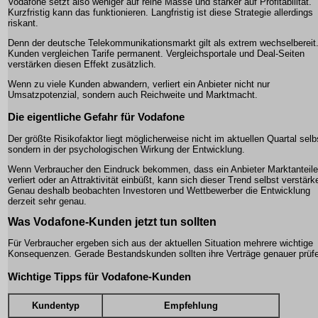
Vodafone setzt also weniger auf reine Masse und stärker auf Profitabilität.
Kurzfristig kann das funktionieren. Langfristig ist diese Strategie allerdings
riskant.
Denn der deutsche Telekommunikationsmarkt gilt als extrem wechselbereit
Kunden vergleichen Tarife permanent. Vergleichsportale und Deal-Seiten
verstärken diesen Effekt zusätzlich.
Wenn zu viele Kunden abwandern, verliert ein Anbieter nicht nur
Umsatzpotenzial, sondern auch Reichweite und Marktmacht.
Die eigentliche Gefahr für Vodafone
Der größte Risikofaktor liegt möglicherweise nicht im aktuellen Quartal selb
sondern in der psychologischen Wirkung der Entwicklung.
Wenn Verbraucher den Eindruck bekommen, dass ein Anbieter Marktanteile
verliert oder an Attraktivität einbüßt, kann sich dieser Trend selbst verstärk
Genau deshalb beobachten Investoren und Wettbewerber die Entwicklung
derzeit sehr genau.
Was Vodafone-Kunden jetzt tun sollten
Für Verbraucher ergeben sich aus der aktuellen Situation mehrere wichtige
Konsequenzen. Gerade Bestandskunden sollten ihre Verträge genauer prüf
Wichtige Tipps für Vodafone-Kunden
Kundentyp
Empfehlung