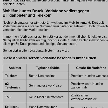
Telefónica
,
1&1
und zahlreiche Discountmarken mit aggressiven Preisen u
flexiblen Tarifen.
Mobilfunk unter Druck: Vodafone verliert gegen
Billiganbieter und Telekom
Noch problematischer wirkt die Entwicklung im Mobilfunkmarkt. Dort galt
Vodafone lange als starke Nummer zwei hinter der Telekom. Doch inzwisc
verändert sich der Markt deutlich.
Immer mehr Verbraucher achten stärker auf den monatlichen Effektivpreis.
Netzqualität bleibt zwar wichtig, doch für viele Kunden zählen inzwischen v
allem große Datenpakete und niedrige Monatskosten.
Genau dort greifen Discountanbieter massiv an.
Diese Anbieter setzen Vodafone besonders unter Druck
Anbieter
Typische Stärke
Gefahr für Vodafone
Telekom
Beste Netzqualität
Premium-Kunden wechsel
o2
Preisbewusste Kunden
Sehr aggressive Preise
Telefónica
wandern ab
Zusätzlicher
1&1
Neue Mobilfunkoffensive
Wettbewerbsdruck
Drillisch-
Hohe Datenvolumen