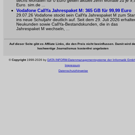
sechs Monaten für 0 Euro gelten aktuell zehn Monate zu je 9,
Euro. sim.de ...
Vodafone CallYa Jahrespaket M: 365 GB für 99,99 Euro
29.07.26 Vodafone stockt sein CallYa Jahrespaket M zum Star
ins neue Schuljahr deutlich auf. Seit dem 29. Juli 2026 erhalte
Neukunden sowie CallYa-Bestandskunden, die in das
Jahrespaket M wechseln, ...
Auf dieser Seite gibt es Affilate Links, die den Preis nicht beeinflussen. Damit wird de
hochwertige Journalismus kostenfrei angeboten
©
Copyright
1998-2026 by
DATA INFORM-Datenmanagementsysteme der Informatik Gmb
Impressum
Datenschutzhinweise