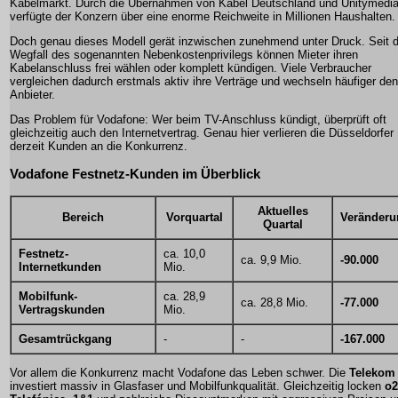
Kabelmarkt. Durch die Übernahmen von Kabel Deutschland und Unitymedi
verfügte der Konzern über eine enorme Reichweite in Millionen Haushalten.
Doch genau dieses Modell gerät inzwischen zunehmend unter Druck. Seit
Wegfall des sogenannten Nebenkostenprivilegs können Mieter ihren
Kabelanschluss frei wählen oder komplett kündigen. Viele Verbraucher
vergleichen dadurch erstmals aktiv ihre Verträge und wechseln häufiger den
Anbieter.
Das Problem für Vodafone: Wer beim TV-Anschluss kündigt, überprüft oft
gleichzeitig auch den Internetvertrag. Genau hier verlieren die Düsseldorfer
derzeit Kunden an die Konkurrenz.
Vodafone Festnetz-Kunden im Überblick
Aktuelles
Bereich
Vorquartal
Veränderu
Quartal
Festnetz-
ca. 10,0
ca. 9,9 Mio.
-90.000
Internetkunden
Mio.
Mobilfunk-
ca. 28,9
ca. 28,8 Mio.
-77.000
Vertragskunden
Mio.
Gesamtrückgang
-
-
-167.000
Vor allem die Konkurrenz macht Vodafone das Leben schwer. Die
Telekom
investiert massiv in Glasfaser und Mobilfunkqualität. Gleichzeitig locken
o2