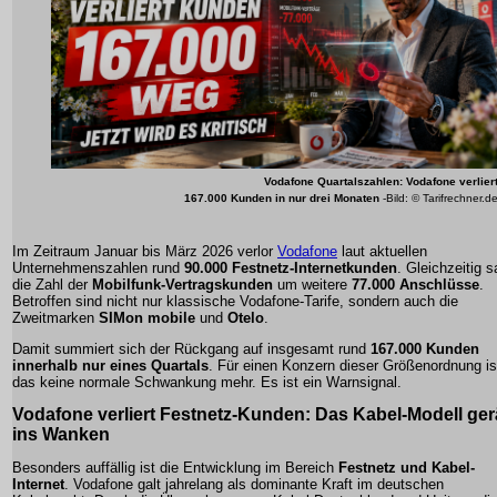
Vodafone Quartalszahlen: Vodafone verlier
167.000 Kunden in nur drei Monaten
-Bild: © Tarifrechner.d
Im Zeitraum Januar bis März 2026 verlor
Vodafone
laut aktuellen
Unternehmenszahlen rund
90.000 Festnetz-Internetkunden
. Gleichzeitig 
die Zahl der
Mobilfunk-Vertragskunden
um weitere
77.000 Anschlüsse
.
Betroffen sind nicht nur klassische Vodafone-Tarife, sondern auch die
Zweitmarken
SIMon mobile
und
Otelo
.
Damit summiert sich der Rückgang auf insgesamt rund
167.000 Kunden
innerhalb nur eines Quartals
. Für einen Konzern dieser Größenordnung is
das keine normale Schwankung mehr. Es ist ein Warnsignal.
Vodafone verliert Festnetz-Kunden: Das Kabel-Modell ger
ins Wanken
Besonders auffällig ist die Entwicklung im Bereich
Festnetz und Kabel-
Internet
. Vodafone galt jahrelang als dominante Kraft im deutschen