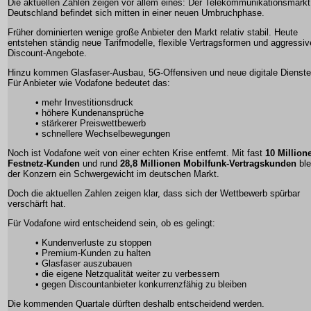
Die aktuellen Zahlen zeigen vor allem eines: Der Telekommunikationsmarkt
Deutschland befindet sich mitten in einer neuen Umbruchphase.
Früher dominierten wenige große Anbieter den Markt relativ stabil. Heute
entstehen ständig neue Tarifmodelle, flexible Vertragsformen und aggressiv
Discount-Angebote.
Hinzu kommen Glasfaser-Ausbau, 5G-Offensiven und neue digitale Dienste
Für Anbieter wie Vodafone bedeutet das:
• mehr Investitionsdruck
• höhere Kundenansprüche
• stärkerer Preiswettbewerb
• schnellere Wechselbewegungen
Noch ist Vodafone weit von einer echten Krise entfernt. Mit fast
10 Million
Festnetz-Kunden
und rund
28,8 Millionen Mobilfunk-Vertragskunden
ble
der Konzern ein Schwergewicht im deutschen Markt.
Doch die aktuellen Zahlen zeigen klar, dass sich der Wettbewerb spürbar
verschärft hat.
Für Vodafone wird entscheidend sein, ob es gelingt:
• Kundenverluste zu stoppen
• Premium-Kunden zu halten
• Glasfaser auszubauen
• die eigene Netzqualität weiter zu verbessern
• gegen Discountanbieter konkurrenzfähig zu bleiben
Die kommenden Quartale dürften deshalb entscheidend werden.