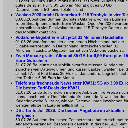
20 oder 30 Euro. Die allmobil Allnet Flat Power 60 liefert dafür
gutes Beispiel. Für 9,99 Euro im Monat gibt es 60 GB
Datenvolumen, 5G, eine Telefon- und ...
Wacken 2026 bricht Datenrekord: 115 Terabyte in vier Ta
03.08.26 Auf den Bühnen dröhnten Gitarren, vor den Bühnen
liefen Smartphones heiß. Beim Wacken Open Air 2026 wurde
innerhalb von vier Festivaltagen rund 115 Terabyte Daten dur
das Mobilfunknetz von ...
Vodafone-Gigabit erreicht jetzt 31 Millionen Haushalte
01.08.26 Vodafone meldet einen neuen Höchststand bei der
Gigabit-Versorgung in Deutschland. Inzwischen sollen 31
Millionen Haushalte Gigabit-Internet von Vodafone buchen ...
Zwei Monate gratis: Allmobil 35 GB für 6,99 Euro plus 15
Euro-Gutschein
31.07.26 Bei günstigen Mobilfunktarifen müssen Kunden oft
zwischen viel Datenvolumen und kurzer Laufzeit wählen. Bei d
allmobil Allnet Flat Basic 35 Flex ist das anders: LogiTel bietet
den Tarif für 6,99 Euro im Monat ...
Telefontarifrechner.de Newsletter KW31: 5G ab 3,99 Euro
Die besten Tarif-Deals der KW31
31.07.26 Ende Juli drücken mehrere Anbieter ihre Preise noch
einmal nach unten. Der Telefontarifrechner.de Newsletter der
Kalenderwoche 31 zeigt, wie viel Datenvolumen inzwischen fü
weniger als zehn Euro erhältlich ist. ...
DSL Tarife Juli 2026: Die besten Angebote im aktuellen
Vergleich
30.07.26 Auf dem deutschen Festnetzmarkt haben sich mehr
Angebote verändert. Besonders deutlich ist das bei 1&1: Statt