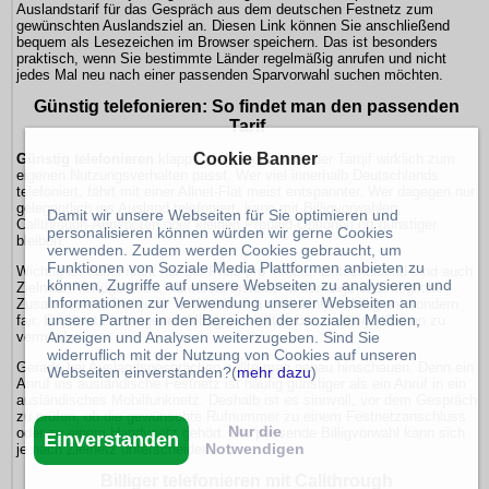
Auslandstarif für das Gespräch aus dem deutschen Festnetz zum
gewünschten Auslandsziel an. Diesen Link können Sie anschließend
bequem als Lesezeichen im Browser speichern. Das ist besonders
praktisch, wenn Sie bestimmte Länder regelmäßig anrufen und nicht
jedes Mal neu nach einer passenden Sparvorwahl suchen möchten.
Günstig telefonieren: So findet man den passenden
Tarif
Cookie Banner
Günstig telefonieren
klappt am besten, wenn der Tarqif wirklich zum
eigenen Nutzungsverhalten passt. Wer viel innerhalb Deutschlands
telefoniert, fährt mit einer Allnet-Flat meist entspannter. Wer dagegen nur
gelegentlich ins Ausland telefoniert, kann mit Billigvorwahlen,
Damit wir unsere Webseiten für Sie optimieren und
Callthrough-Angeboten oder kleinen Prepaid-Optionen oft günstiger
personalisieren können würden wir gerne Cookies
bleiben.
verwenden. Zudem werden Cookies gebraucht, um
Funktionen von Soziale Media Plattformen anbieten zu
Wichtig ist dabei nicht nur der Preis pro Minute. Entscheidend sind auch
können, Zugriffe auf unsere Webseiten zu analysieren und
Zielnetz, Verfügbarkeit, Abrechnungstakt, Tarifansage und mögliche
Informationen zur Verwendung unserer Webseiten an
Zusatzkosten. Ein guter Tarif fühlt sich nicht einfach billig an, sondern
unsere Partner in den Bereichen der sozialen Medien,
fair. Er passt zum eigenen Alltag und hilft dabei, unnötige Kosten zu
Anzeigen und Analysen weiterzugeben. Sind Sie
vermeiden.
widerruflich mit der Nutzung von Cookies auf unseren
Gerade bei Auslandsgesprächen sollte man genau hinschauen. Denn ein
Webseiten einverstanden?(
mehr dazu
)
Anruf ins ausländische Festnetz ist häufig günstiger als ein Anruf in ein
ausländisches Mobilfunknetz. Deshalb ist es sinnvoll, vor dem Gespräch
zu prüfen, ob die gewünschte Rufnummer zu einem Festnetzanschluss
Nur die
oder zu einem Handynetz gehört. Die passende Billigvorwahl kann sich
Einverstanden
Notwendigen
je nach Zielnetz unterscheiden.
Billiger telefonieren mit Callthrough