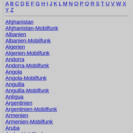
A
B
C
D
E
F
G
H
I
J
K
L
M
N
O
P
Q
R
S
T
U
V
W
X
Y
Z
Afghanistan
Afghanistan-Mobilfunk
Albanien
Albanien-Mobilfunk
Algerien
Algerien-Mobilfunk
Andorra
Andorra-Mobilfunk
Angola
Angola-Mobilfunk
Anguilla
Anguilla-Mobilfunk
Antigua
Argentinien
Argentinien-Mobilfunk
Armenien
Armenien-Mobilfunk
Aruba