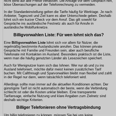
nicht blind auf alte Preise verlassen. Die Ansage vor dem Gespräch hilft,
böse Überraschungen auf der Telefonrechnung zu vermeiden.
In der Standardeinstellung gelten die Tarife häufig für Werktage. Je nach
Anbieter, Tageszeit und Ziel kann es aber Unterschiede geben. Deshalb
lohnt sich ein kurzer Check vor dem Anruf. Das gilt sowohl für
Gespräche ins ausländische Festnetz als auch für Anrufe in
ausländische Mobilfunknetze.
Billigvorwahlen Liste: Für wen lohnt sich das?
Eine
Billigvorwahlen Liste
lohnt sich vor allem für Nutzer, die
regelmäßig bestimmte Auslandsziele anrufen. Das können private
Gespräche mit Familie und Freunden sein, aber auch berufliche
Telefonate mit Kontakten im Ausland. Besonders praktisch ist die Liste,
wenn man die häufig genutzten Länder als Lesezeichen speichert.
Auch für Wenignutzer kann sich das lohnen. Wer nur ab und zu ins
Ausland telefoniert, möchte dafür meist keinen zusätzlichen Tarif
buchen. Mit Callthrough und Sparvorwahlen bleibt man flexibel und zahlt
in der Regel nur dann, wenn tatsächlich telefoniert wird.
Allerdings sollte man immer auf die aktuellen Konditionen achten. Der
günstigste Tarif ist nicht automatisch der beste, wenn die Verbindung
schlecht ist oder die Kosten unklar bleiben. Eine transparente
Tarifansage, einfache Nutzung und klare Angaben zum Zielnetz sind
deshalb wichtige Kriterien.
Billiger Telefonieren ohne Vertragsbindung
Um billig telefonieren zu können, müssen Sie bei uns keine