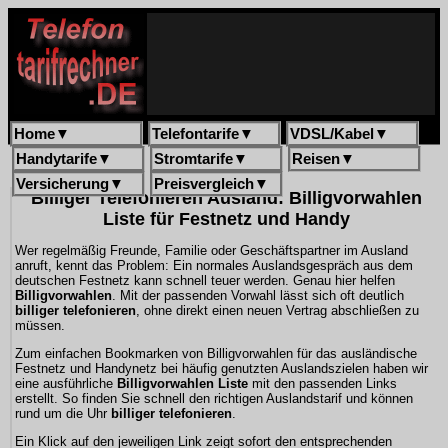
Home
▼
Telefontarife
▼
VDSL/Kabel
▼
Handytarife
▼
Stromtarife
▼
Reisen
▼
Versicherung
▼
Preisvergleich
▼
Billiger Telefonieren Ausland: Billigvorwahlen
Liste für Festnetz und Handy
Wer regelmäßig Freunde, Familie oder Geschäftspartner im Ausland
anruft, kennt das Problem: Ein normales Auslandsgespräch aus dem
deutschen Festnetz kann schnell teuer werden. Genau hier helfen
Billigvorwahlen
. Mit der passenden Vorwahl lässt sich oft deutlich
billiger telefonieren
, ohne direkt einen neuen Vertrag abschließen zu
müssen.
Zum einfachen Bookmarken von Billigvorwahlen für das ausländische
Festnetz und Handynetz bei häufig genutzten Auslandszielen haben wir
eine ausführliche
Billigvorwahlen Liste
mit den passenden Links
erstellt. So finden Sie schnell den richtigen Auslandstarif und können
rund um die Uhr
billiger telefonieren
.
Ein Klick auf den jeweiligen Link zeigt sofort den entsprechenden