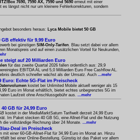
ITZ!Box 7690, 7590 AX, 7590 und 5690
erneut mit einer
es längst nicht nur um kleinere Fehlerkorrekturen, sondern
 Angebot besonders heraus:
Lyca Mobile bietet 50 GB
GB effektiv für 9,99 Euro
bewerb bei günstigen
SIM-Only-Tarifen
. Blau setzt dabei vor allem
en Monatspreis und auf einen zusätzlichen Vorteil für Neukunden,
mehr
steigt auf 20 Milliarden Euro
hlen
für das zweite Quartal 2026 fallen ordentlich aus: 29,9
 bereinigtes EBITDA AL und 5,0 Milliarden Euro Free Cashflow AL.
rgebnis deutlich schneller wächst als der Umsatz. Auch
...mehr
99 Euro: Echte 5G-Flat im Preischeck
 Datenvolumen
kostet bei Unlimited Mobile aktuell weniger als 15
14,99 Euro im Monat erhältlich, bietet echtes unbegrenztes 5G im
onaten Laufzeit ohne Anschlussgebühr aus.
...mehr
: 40 GB für 24,99 Euro
GB
kostet in der MediaMarktSaturn Tarifwelt derzeit 24,99 Euro
ät. Im Paket stecken 40 GB 5G, eine Allnet-Flat und die Nutzung
h die vollständige Rechnung über 24 Monate.
...mehr
 Blau-Deal im Preischeck
mit einer 60-GB-Allnet-Flat für 34,99 Euro im Monat an. Hinzu
fällt bei einer Online-Bestellung. Günstig ist das Paket vor allem