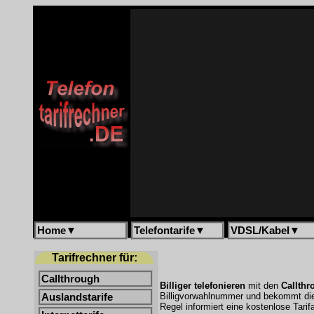
Home
▼
Telefontarife
▼
VDSL/Kabel
▼
Tarifrechner für:
Callthrough
Billiger telefonieren
mit den
Callthr
Billigvorwahlnummer und bekommt di
Auslandstarife
Regel informiert eine kostenlose Tari