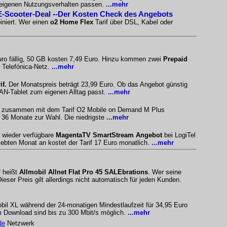
eigenen Nutzungsverhalten passen.
...mehr
E-Scooter-Deal --Der Kosten Check des Angebots
iniert. Wer einen
o2 Home Flex
Tarif über DSL, Kabel oder
uro fällig, 50 GB kosten 7,49 Euro. Hinzu kommen zwei
Prepaid
 Telefónica-Netz.
...mehr
f.
Der Monatspreis beträgt 23,99 Euro. Ob das Angebot günstig
LAN-Tablet zum eigenen Alltag passt.
...mehr
ird zusammen mit dem Tarif O2 Mobile on Demand M Plus
 36 Monate zur Wahl. Die niedrigste
...mehr
s wieder verfügbare
MagentaTV SmartStream Angebot
bei LogiTel
ebten Monat an kostet der Tarif 17 Euro monatlich.
...mehr
f heißt
Allmobil Allnet Flat Pro 45 SALEbrations
. Wer seine
ser Preis gilt allerdings nicht automatisch für jeden Kunden.
obil XL während der 24-monatigen Mindestlaufzeit für 34,95 Euro
 Download sind bis zu 300 Mbit/s möglich.
...mehr
de
Netzwerk