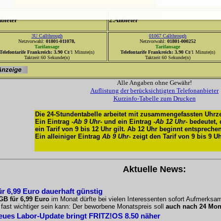
bieter
2.Anbieter
3U Callthrough
01067 Callthrough
Netzvorwahl:
01801-011078,
Netzvorwahl:
01801-000252
Tarifansage
Tarifansage
Telefontarife Frankreich: 3.90 Ct
/1 Minute(n)
Telefontarife Frankreich: 3.90 Ct
/1 Minute(n)
Taktzeit:60 Sekunde(n)
Taktzeit:60 Sekunde(n)
Alle Angaben ohne Gewähr!
Auflistung der berücksichtigten Telefonanbieter
Kurzinfo-Tabelle zum Drucken
Die 24-Stundentabelle arbeitet mit zusammengefassten Uhrze
Ein Eintrag -
Ab 9 Uhr
- und ein Eintrag -
Ab 12 Uhr
- bedeutet,
ein Tarif von 9 bis 12 Uhr gilt. Ab 12 Uhr beginnt entsprechen
Ein alleiniger Eintrag
Ab 9 Uhr
- zeigt den Tarif von 9 bis 9 U
Aktuelle News:
r 6,99 Euro dauerhaft günstig
GB für 6,99 Euro
im Monat dürfte bei vielen Interessenten sofort Aufmerksam
g fast wichtiger sein kann: Der beworbene Monatspreis soll
auch nach 24 Mon
eues Labor-Update bringt FRITZ!OS 8.50 näher