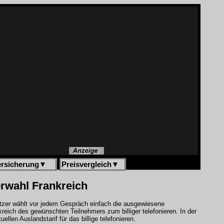
ersicherung
▼
Preisvergleich
▼
vorwahl Frankreich
utzer wählt vor jedem Gespräch einfach die ausgewiesene
eich des gewünschten Teilnehmers zum billiger telefonieren. In der
len Auslandstarif für das billige telefonieren.