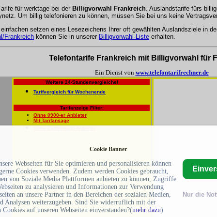
Tarife für werktage bei der
Billigvorwahl Frankreich
. Auslandstarife fürs bill
netz. Um billig telefonieren zu können, müssen Sie bei uns keine Vertragsve
 einfachen setzen eines Lesezeichens Ihrer oft gewählten Auslandsziele in de
hl/Frankreich
können Sie in unserer
Billigvorwahl-Liste
erhalten.
Telefontarife Frankreich mit Billigvorwahl für 
Ein Dienst von
www.telefontarifrechner.de
Weitere 24-Stundenvergleiche!
Tarifvergleich für Wochenende
Tarifanzeige Filter:
Ohne 0900-er Anbieter
Mit Tarifansage
Ohne Callthrough Anbieter
Cookie Banner
sere Webseiten für Sie optimieren und personalisieren können
Einve
gerne Cookies verwenden. Zudem werden Cookies gebraucht,
en von Soziale Media Plattformen anbieten zu können, Zugriffe
Webseiten zu analysieren und Informationen zur Verwendung
eiten an unsere Partner in den Bereichen der sozialen Medien,
Nur die No
d Analysen weiterzugeben. Sind Sie widerruflich mit der
 Cookies auf unseren Webseiten einverstanden?(
mehr dazu
)