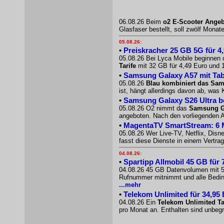
06.08.26 Beim
o2 E-Scooter Ange
Glasfaser bestellt, soll zwölf Mona
05.08.26:
•
Preiskracher 25 GB 5G für 4,
05.08.26 Bei Lyca Mobile beginnen 
Tarife
mit 32 GB für 4,49 Euro und 1
•
Samsung Galaxy A57 mit Tab
05.08.26
Blau kombiniert das Sam
ist, hängt allerdings davon ab, wa
•
Samsung Galaxy S26 Ultra b
05.08.26 O2 nimmt das
Samsung Ga
angeboten. Nach den vorliegenden A
•
MagentaTV SmartStream: 6 Mo
05.08.26 Wer Live-TV, Netflix, Dis
fasst diese Dienste in einem Vertr
04.08.26:
•
Spartipp Allmobil 45 GB für 
04.08.26 45 GB Datenvolumen mit 5G
Rufnummer mitnimmt und alle Bedingu
...mehr
•
Telekom Unlimited für 34,95 
04.08.26 Ein
Telekom Unlimited Ta
pro Monat an. Enthalten sind unbe