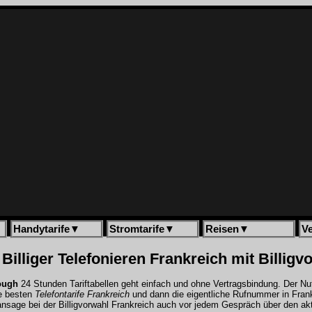
Handytarife
▼
Stromtarife
▼
Reisen
▼
V
Billiger Telefonieren Frankreich mit Billig
ough
24 Stunden Tariftabellen geht einfach und ohne Vertragsbindung. Der N
e besten
Telefontarife Frankreich
und dann die eigentliche Rufnummer in Frankr
fansage bei der
Billigvorwahl Frankreich
auch vor jedem Gespräch über den aktuel