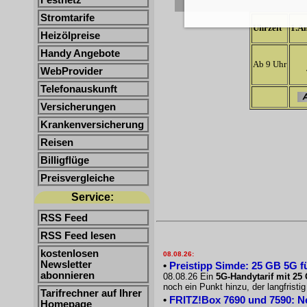
Festnetz
Stromtarife
Uhrzeit
1.An
Heizölpreise
Handy Angebote
Ab 9 Uhr
WebProvider
Telefonauskunft
Versicherungen
Krankenversicherung
Reisen
Billigflüge
Preisvergleiche
Service:
RSS Feed
RSS Feed lesen
kostenlosen
08.08.26:
Newsletter
•
Preistipp Simde: 25 GB 5G fü
abonnieren
08.08.26 Ein
5G-Handytarif mit 25 
noch ein Punkt hinzu, der langfristi
Tarifrechner auf Ihrer
•
FRITZ!Box 7690 und 7590: N
Homepage