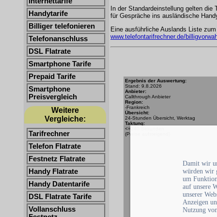
Internettarife
In der Standardeinstellung gelten die 
Handytarife
für Gespräche ins ausländische Handy
Billiger telefonieren
Eine ausführliche Auslands Liste zum
www.telefontarifrechner.de/billigvorwa
Telefonanschluss
DSL Flatrate
Smartphone Tarife
Prepaid Tarife
Ergebnis der Auswertung:
Stand: 9.8.2026
Smartphone
Anbieter:
Preisvergleich
Callthrough Anbieter
Region:
-Frankreich
Weitere
Übersicht:
Vergleiche:
24-Stunden Übersicht, Werktag
Taktung:
<=240 Sekunden
Tarifrechner
(Preise aufsteigend)
Telefon Flatrate
Festnetz Flatrate
Damit wir un
Handy Flatrate
würden wir 
um Funktion
Handy Datentarife
auf unsere 
unserer Webs
DSL Flatrate Tarife
Anzeigen un
Vollanschluss
Nutzung von