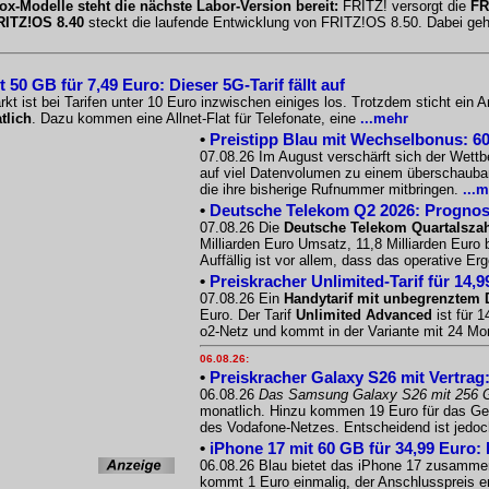
ox-Modelle steht die nächste Labor-Version bereit:
FRITZ! versorgt die
FR
RITZ!OS 8.40
steckt die laufende Entwicklung von FRITZ!OS 8.50. Dabei geht 
50 GB für 7,49 Euro: Dieser 5G-Tarif fällt auf
t ist bei Tarifen unter 10 Euro inzwischen einiges los. Trotzdem sticht ein
tlich
. Dazu kommen eine Allnet-Flat für Telefonate, eine
...mehr
•
Preistipp Blau mit Wechselbonus: 60 
07.08.26 Im August verschärft sich der Wett
auf viel Datenvolumen zu einem überschaubar
die ihre bisherige Rufnummer mitbringen.
...
•
Deutsche Telekom Q2 2026: Prognose 
07.08.26 Die
Deutsche Telekom Quartalsza
Milliarden Euro Umsatz, 11,8 Milliarden Euro
Auffällig ist vor allem, dass das operative E
•
Preiskracher Unlimited-Tarif für 14,
07.08.26 Ein
Handytarif mit unbegrenztem
Euro. Der Tarif
Unlimited Advanced
ist für 
o2-Netz und kommt in der Variante mit 24 M
06.08.26:
•
Preiskracher Galaxy S26 mit Vertrag
06.08.26
Das Samsung Galaxy S26 mit 256 
monatlich. Hinzu kommen 19 Euro für das Ger
des Vodafone-Netzes. Entscheidend ist jedoc
•
iPhone 17 mit 60 GB für 34,99 Euro:
06.08.26 Blau bietet das iPhone 17 zusammen 
kommt 1 Euro einmalig, der Anschlusspreis ent