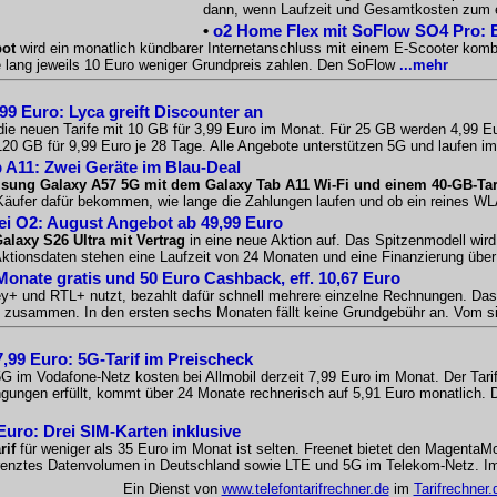
dann, wenn Laufzeit und Gesamtkosten zum 
•
o2 Home Flex mit SoFlow SO4 Pro: 
bot
wird ein monatlich kündbarer Internetanschluss mit einem E-Scooter komb
te lang jeweils 10 Euro weniger Grundpreis zahlen. Den SoFlow
...mehr
99 Euro: Lyca greift Discounter an
die neuen Tarife mit 10 GB für 3,99 Euro im Monat. Für 25 GB werden 4,99 E
20 GB für 9,99 Euro je 28 Tage. Alle Angebote unterstützen 5G und laufen im
 A11: Zwei Geräte im Blau-Deal
sung Galaxy A57 5G mit dem Galaxy Tab A11 Wi-Fi und einem 40-GB-Tari
s Käufer dafür bekommen, wie lange die Zahlungen laufen und ob ein reines W
ei O2: August Angebot ab 49,99 Euro
laxy S26 Ultra mit Vertrag
in eine neue Aktion auf. Das Spitzenmodell w
ktionsdaten stehen eine Laufzeit von 24 Monaten und eine Finanzierung über
nate gratis und 50 Euro Cashback, eff. 10,67 Euro
ney+ und RTL+ nutzt, bezahlt dafür schnell mehrere einzelne Rechnungen. Da
ag zusammen. In den ersten sechs Monaten fällt keine Grundgebühr an. Vom si
7,99 Euro: 5G-Tarif im Preischeck
 im Vodafone-Netz kosten bei Allmobil derzeit 7,99 Euro im Monat. Der Tari
ngen erfüllt, kommt über 24 Monate rechnerisch auf 5,91 Euro monatlich. Die
Euro: Drei SIM-Karten inklusive
rif
für weniger als 35 Euro im Monat ist selten. Freenet bietet den MagentaM
grenztes Datenvolumen in Deutschland sowie LTE und 5G im Telekom-Netz. Im
Ein Dienst von
www.telefontarifrechner.de
im
Tarifrechner.