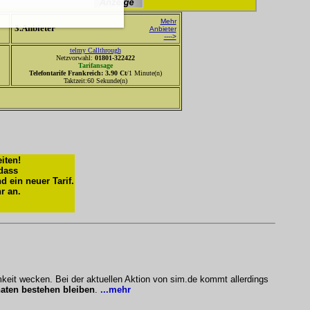
Mehr
3.Anbieter
Anbieter
---->
telmy Callthrough
Netzvorwahl:
01801-322422
Tarifansage
Telefontarife Frankreich: 3.90 Ct
/1 Minute(n)
Taktzeit:60 Sekunde(n)
iten!
 dass
d ein neuer Tarif.
hr an.
keit wecken. Bei der aktuellen Aktion von sim.de kommt allerdings
aten bestehen bleiben
.
...mehr