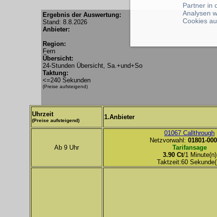
Partner in
Analysen w
Ergebnis der Auswertung:
Cookies au
Stand: 8.8.2026
Anbieter:
Region:
Fern
Übersicht:
24-Stunden Übersicht, Sa.+und+So
Taktung:
<=240 Sekunden
(Preise aufsteigend)
Uhrzeit
1.Anbieter
(Preise aufsteigend)
01067 Callthrough
Netzvorwahl:
01801-000
Ab 9 Uhr
Tarifansage
3.90 Ct
/1 Minute(n)
Taktzeit:60 Sekunde(