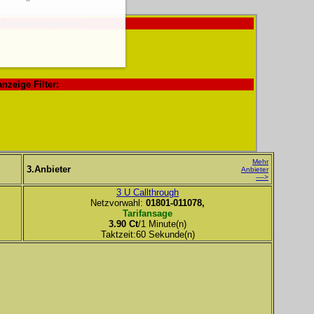
-Stundenvergleiche!
anzeige Filter:
Mehr
3.Anbieter
Anbieter
---->
3 U Callthrough
Netzvorwahl:
01801-011078,
Tarifansage
3.90 Ct
/1 Minute(n)
Taktzeit:60 Sekunde(n)