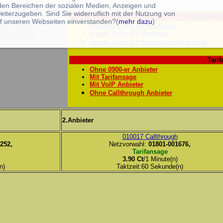
 den Bereichen der sozialen Medien, Anzeigen und
eiterzugeben. Sind Sie widerruflich mit der Nutzung von
Weitere 24
f unseren Webseiten einverstanden?(
mehr dazu
)
Festnetz-Tarife für Werktage
Handy-Tarife für Werktage
Handy-Tarife für Wochenende/Feiertag
Tarif
Ohne 0900-er Anbieter
Mit Tarifansage
Mit VoIP Anbieter
Ohne Callthrough Anbieter
2.Anbieter
010017 Callthrough
252,
Netzvorwahl:
01801-001676,
Tarifansage
3.90 Ct
/1 Minute(n)
n)
Taktzeit:60 Sekunde(n)