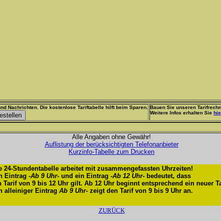
nd Nachrichten. Die kostenlose Tariftabelle hilft beim Sparen.
Bauen Sie unseren Tarifrechn
Weitere Infos erhalten Sie
hie
Alle Angaben ohne Gewähr!
Auflistung der berücksichtigten Telefonanbieter
Kurzinfo-Tabelle zum Drucken
e 24-Stundentabelle arbeitet mit zusammengefassten Uhrzeiten!
n Eintrag -
Ab 9 Uhr
- und ein Eintrag -
Ab 12 Uhr
- bedeutet, dass
n Tarif von 9 bis 12 Uhr gilt. Ab 12 Uhr beginnt entsprechend ein neuer Ta
n alleiniger Eintrag
Ab 9 Uhr
- zeigt den Tarif von 9 bis 9 Uhr an.
ZURÜCK