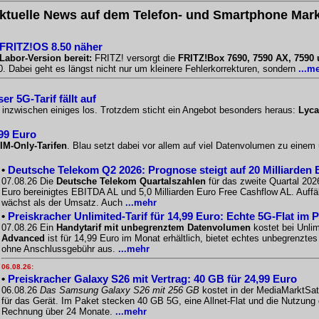
ktuelle News auf dem Telefon- und Smartphone Mark
 FRITZ!OS 8.50 näher
Labor-Version bereit:
FRITZ! versorgt die
FRITZ!Box 7690, 7590 AX, 7590
 Dabei geht es längst nicht nur um kleinere Fehlerkorrekturen, sondern
...m
r 5G-Tarif fällt auf
o inzwischen einiges los. Trotzdem sticht ein Angebot besonders heraus:
Lyca
,99 Euro
IM-Only-Tarifen
. Blau setzt dabei vor allem auf viel Datenvolumen zu einem
•
Deutsche Telekom Q2 2026: Prognose steigt auf 20 Milliarden 
07.08.26 Die
Deutsche Telekom Quartalszahlen
für das zweite Quartal 2026
Euro bereinigtes EBITDA AL und 5,0 Milliarden Euro Free Cashflow AL. Auffäll
wächst als der Umsatz. Auch
...mehr
•
Preiskracher Unlimited-Tarif für 14,99 Euro: Echte 5G-Flat im 
07.08.26 Ein
Handytarif mit unbegrenztem Datenvolumen
kostet bei Unlim
Advanced
ist für 14,99 Euro im Monat erhältlich, bietet echtes unbegrenzt
ohne Anschlussgebühr aus.
...mehr
06.08.26:
•
Preiskracher Galaxy S26 mit Vertrag: 40 GB für 24,99 Euro
06.08.26
Das Samsung Galaxy S26 mit 256 GB
kostet in der MediaMarktSat
für das Gerät. Im Paket stecken 40 GB 5G, eine Allnet-Flat und die Nutzung
Rechnung über 24 Monate.
...mehr