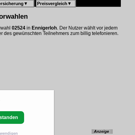
ersicherung
▼
Preisvergleich
▼
vorwahlen
orwahl
02524
in
Ennigerloh
. Der Nutzer wählt vor jedem
 des gewünschten Teilnehmers zum billig telefonieren.
rstanden
twendigen