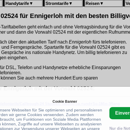
Handytarife
▼
Stromtarife
▼
Reisen
▼
V
02524 für Ennigerloh mit den besten Billig
gh-Tariftabellen geht einfach und ohne Vertragsbindung für die V
r und dann die Vorwahl 02524 mit der eigentlichen Rufnummer
äch über den aktuellen Tarif nach
Ennigerloh
fürs telefonieren.
ge und Ferngespräche. Spartarife für die Vorwahl 02524 gibt es
 Gespräche ins nationale Handynetz. Um billig telefonieren zu
ngen eingehen.
für DSL, Telefon und Handynetze erhebliche Einsparungen
lefonieren.
können Sie auch mehrere Hundert Euro sparen
ür Ennigerloh mit der Vorwahl 02524:
Cookie Banner
telefontarife/Calltrough-24 Stunden-Tabelle-Sa.+und+So-1Min-3Rang
unsere Webseiten für Sie optimieren und personalisieren
Einve
rden wir gerne Cookies verwenden. Zudem werden
braucht, um Funktionen von Soziale Media Plattformen
u können, Zugriffe auf unsere Webseiten zu analysieren
ationen zur Verwendung unserer Webseiten an unsere
Nur die No