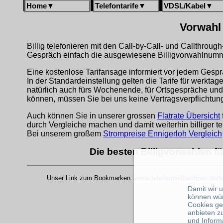
Home
▼
Telefontarife
▼
VDSL/Kabel
▼
Vorwahl 
Billig telefonieren mit den Call-by-Call- und Callthrou
Gespräch einfach die ausgewiesene Billigvorwahlnumme
Eine kostenlose Tarifansage informiert vor jedem Gespr
In der Standardeinstellung gelten die Tarife für werkta
natürlich auch fürs Wochenende, für Ortsgespräche und
können, müssen Sie bei uns keine Vertragsverpflichtu
Auch können Sie in unserer grossen
Flatrate Übersicht
durch Vergleiche machen und damit weiterhin billiger te
Bei unserem großem
Strompreise Ennigerloh Vergleich
Die besten Billigvorwahlen f
Unser Link zum Bookmarken:
www.telefontarifrechner.de/
Damit wir 
können wü
Cookies ge
anbieten z
und Inform