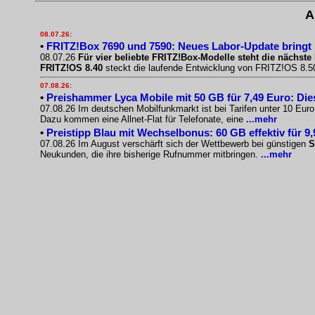
A
08.07.26:
•
FRITZ!Box 7690 und 7590: Neues Labor-Update bringt
08.07.26
Für vier beliebte FRITZ!Box-Modelle steht die nächste 
FRITZ!OS 8.40
steckt die laufende Entwicklung von FRITZ!OS 8.50.
07.08.26:
•
Preishammer Lyca Mobile mit 50 GB für 7,49 Euro: Diese
07.08.26 Im deutschen Mobilfunkmarkt ist bei Tarifen unter 10 Eur
Dazu kommen eine Allnet-Flat für Telefonate, eine
...mehr
•
Preistipp Blau mit Wechselbonus: 60 GB effektiv für 9
07.08.26 Im August verschärft sich der Wettbewerb bei günstigen
S
Neukunden, die ihre bisherige Rufnummer mitbringen.
...mehr