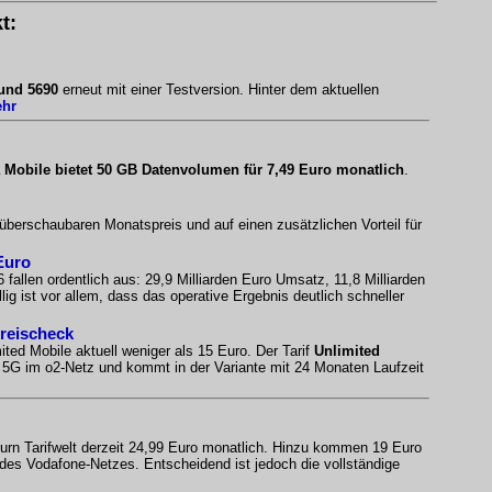
t:
 und 5690
erneut mit einer Testversion. Hinter dem aktuellen
ehr
 Mobile bietet 50 GB Datenvolumen für 7,49 Euro monatlich
.
 überschaubaren Monatspreis und auf einen zusätzlichen Vorteil für
Euro
 fallen ordentlich aus: 29,9 Milliarden Euro Umsatz, 11,8 Milliarden
ig ist vor allem, dass das operative Ergebnis deutlich schneller
Preischeck
ited Mobile aktuell weniger als 15 Euro. Der Tarif
Unlimited
es 5G im o2-Netz und kommt in der Variante mit 24 Monaten Laufzeit
urn Tarifwelt derzeit 24,99 Euro monatlich. Hinzu kommen 19 Euro
 des Vodafone-Netzes. Entscheidend ist jedoch die vollständige