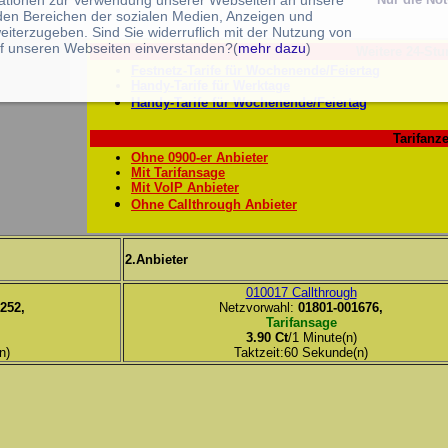
ationen zur Verwendung unserer Webseiten an unsere
 den Bereichen der sozialen Medien, Anzeigen und
eiterzugeben. Sind Sie widerruflich mit der Nutzung von
f unseren Webseiten einverstanden?(
mehr dazu
)
Weitere 24-Stu
Festnetz-Tarife für Wochenende/Feiertag
Handy-Tarife für Werktage
Handy-Tarife für Wochenende/Feiertag
Tarifanze
Ohne 0900-er Anbieter
Mit Tarifansage
Mit VoIP Anbieter
Ohne Callthrough Anbieter
2.Anbieter
010017 Callthrough
252,
Netzvorwahl:
01801-001676,
Tarifansage
3.90 Ct
/1 Minute(n)
n)
Taktzeit:60 Sekunde(n)