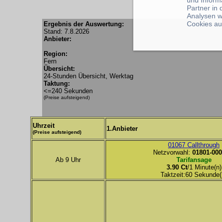
und Inform
Partner in
Analysen w
Cookies au
Ergebnis der Auswertung:
Stand: 7.8.2026
Anbieter:
Region:
Fern
Übersicht:
24-Stunden Übersicht, Werktag
Taktung:
<=240 Sekunden
(Preise aufsteigend)
Uhrzeit
1.Anbieter
(Preise aufsteigend)
01067 Callthrough
Netzvorwahl:
01801-000
Ab 9 Uhr
Tarifansage
3.90 Ct
/1 Minute(n)
Taktzeit:60 Sekunde(