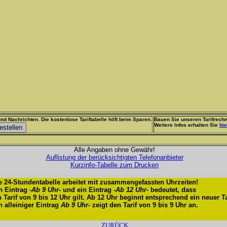
nd Nachrichten. Die kostenlose Tariftabelle hilft beim Sparen.
Bauen Sie unseren Tarifrechn
Weitere Infos erhalten Sie
hie
Alle Angaben ohne Gewähr!
Auflistung der berücksichtigten Telefonanbieter
Kurzinfo-Tabelle zum Drucken
e 24-Stundentabelle arbeitet mit zusammengefassten Uhrzeiten!
n Eintrag -
Ab 9 Uhr
- und ein Eintrag -
Ab 12 Uhr
- bedeutet, dass
n Tarif von 9 bis 12 Uhr gilt. Ab 12 Uhr beginnt entsprechend ein neuer Ta
n alleiniger Eintrag
Ab 9 Uhr
- zeigt den Tarif von 9 bis 9 Uhr an.
ZURÜCK