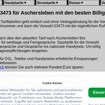
Handytarife
▼
Stromtarife
▼
Reisen
▼
V
3473 für Aschersleben mit den besten Billi
gh-Tariftabellen geht einfach und ohne Vertragsbindung für die V
hlnummer und dann die Vorwahl 03473 mit der eigentlichen Ru
äch über den aktuellen Tarif nach
Aschersleben
fürs
fe für werktage und Ferngespräche. Spartarife für die Vorwahl
sgespräche und Gespräche ins nationale Handynetz. Um billig
ragsverpflichtungen eingehen.
für DSL, Telefon und Handynetze erhebliche Einsparungen
lefonieren.
ich
können Sie auch mehrere Hundert Euro sparen
r Aschersleben mit der Vorwahl 03473:
Cookie Banner
/telefontarife/Calltrough-24 Stunden-Tabelle-Werktag-1Min-3Rang
unsere Webseiten für Sie optimieren und personalisieren
Einve
rden wir gerne Cookies verwenden. Zudem werden
braucht, um Funktionen von Soziale Media Plattformen
u können, Zugriffe auf unsere Webseiten zu analysieren
Nur die No