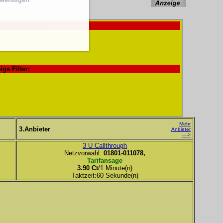
ndenvergleiche!
ige Filter:
Mehr
3.Anbieter
Anbieter
---->
3 U Callthrough
Netzvorwahl:
01801-011078,
Tarifansage
3.90 Ct
/1 Minute(n)
Taktzeit:60 Sekunde(n)