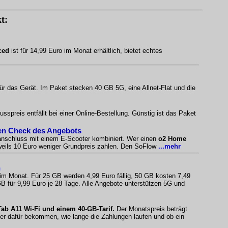
t:
ced
ist für 14,99 Euro im Monat erhältlich, bietet echtes
ür das Gerät. Im Paket stecken 40 GB 5G, eine Allnet-Flat und die
spreis entfällt bei einer Online-Bestellung. Günstig ist das Paket
ten Check des Angebots
tanschluss mit einem E-Scooter kombiniert. Wer einen
o2 Home
jeweils 10 Euro weniger Grundpreis zahlen. Den SoFlow
...mehr
n
 im Monat. Für 25 GB werden 4,99 Euro fällig, 50 GB kosten 7,49
B für 9,99 Euro je 28 Tage. Alle Angebote unterstützen 5G und
b A11 Wi-Fi und einem 40-GB-Tarif.
Der Monatspreis beträgt
fer dafür bekommen, wie lange die Zahlungen laufen und ob ein