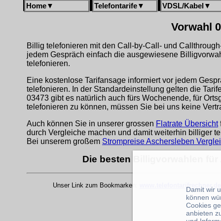
Home
▼
Telefontarife
▼
VDSL/Kabel
▼
Vorwahl 0
Billig telefonieren mit den Call-by-Call- und Callthrou
jedem Gespräch einfach die ausgewiesene Billigvorwa
telefonieren.
Eine kostenlose Tarifansage informiert vor jedem Gespr
telefonieren. In der Standardeinstellung gelten die Tari
03473 gibt es natürlich auch fürs Wochenende, für Ort
telefonieren zu können, müssen Sie bei uns keine Vert
Auch können Sie in unserer grossen
Flatrate Übersicht
durch Vergleiche machen und damit weiterhin billiger te
Bei unserem großem
Strompreise Aschersleben Vergle
Die besten Billigvorwahlen fü
Unser Link zum Bookmarken:
www.telefontarifrechner.de
Damit wir 
können wü
Cookies ge
anbieten z