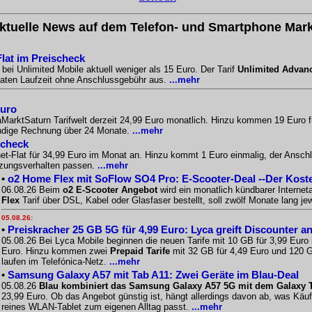
ktuelle News auf dem Telefon- und Smartphone Mark
Flat im Preischeck
bei Unlimited Mobile aktuell weniger als 15 Euro. Der Tarif
Unlimited Advan
naten Laufzeit ohne Anschlussgebühr aus.
...mehr
Euro
aMarktSaturn Tarifwelt derzeit 24,99 Euro monatlich. Hinzu kommen 19 Euro f
ändige Rechnung über 24 Monate.
...mehr
scheck
-Flat für 34,99 Euro im Monat an. Hinzu kommt 1 Euro einmalig, der Anschlus
tzungsverhalten passen.
...mehr
•
o2 Home Flex mit SoFlow SO4 Pro: E-Scooter-Deal --Der Kos
06.08.26 Beim
o2 E-Scooter Angebot
wird ein monatlich kündbarer Interne
Flex
Tarif über DSL, Kabel oder Glasfaser bestellt, soll zwölf Monate lang 
05.08.26:
•
Preiskracher 25 GB 5G für 4,99 Euro: Lyca greift Discounter a
05.08.26 Bei Lyca Mobile beginnen die neuen Tarife mit 10 GB für 3,99 Euro
Euro. Hinzu kommen zwei
Prepaid Tarife
mit 32 GB für 4,49 Euro und 120 G
laufen im Telefónica-Netz.
...mehr
•
Samsung Galaxy A57 mit Tab A11: Zwei Geräte im Blau-Deal
05.08.26
Blau kombiniert das Samsung Galaxy A57 5G mit dem Galaxy Ta
23,99 Euro. Ob das Angebot günstig ist, hängt allerdings davon ab, was Käu
reines WLAN-Tablet zum eigenen Alltag passt.
...mehr