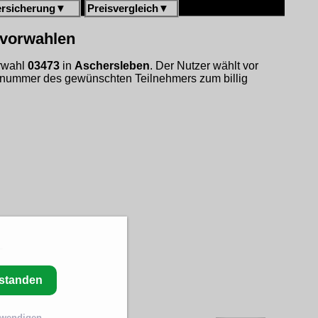
ersicherung
▼
Preisvergleich
▼
gvorwahlen
orwahl
03473
in
Aschersleben
. Der Nutzer wählt vor
fnummer des gewünschten Teilnehmers zum billig
rstanden
twendigen