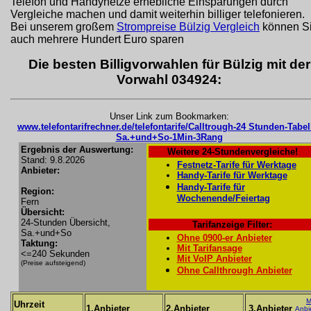
Telefon und Handynetze erhebliche Einsparungen durch
Vergleiche machen und damit weiterhin billiger telefonieren.
Bei unserem großem
Strompreise Bülzig Vergleich
können S
auch mehrere Hundert Euro sparen
Die besten Billigvorwahlen für Bülzig mit der
Vorwahl 034924:
Unser Link zum Bookmarken:
www.telefontarifrechner.de/telefontarife/Calltrough-24 Stunden-Tabel
Sa.+und+So-1Min-3Rang
Ergebnis der Auswertung:
Weitere 24-Stundenvergleiche!
Stand: 9.8.2026
Festnetz-Tarife für Werktage
Anbieter:
Handy-Tarife für Werktage
Handy-Tarife für
Region:
Wochenende/Feiertag
Fern
Übersicht:
24-Stunden Übersicht,
Tarifanzeige Filter:
Sa.+und+So
Ohne 0900-er Anbieter
Taktung:
Mit Tarifansage
<=240 Sekunden
Mit VoIP Anbieter
(Preise aufsteigend)
Ohne Callthrough Anbieter
M
Uhrzeit
1.Anbieter
2.Anbieter
3.Anbieter
Anbi