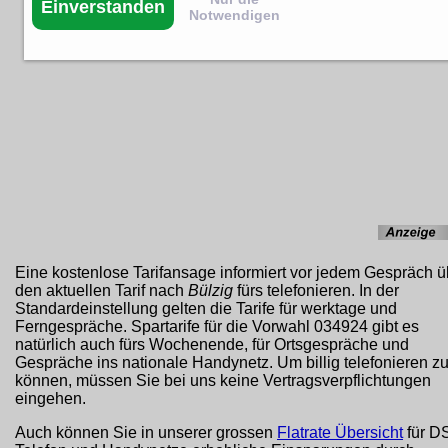
Einverstanden
Notwendigen
Eine kostenlose Tarifansage informiert vor jedem Gespräch ü
den aktuellen Tarif nach
Bülzig
fürs telefonieren. In der
Standardeinstellung gelten die Tarife für werktage und
Ferngespräche. Spartarife für die Vorwahl 034924 gibt es
natürlich auch fürs Wochenende, für Ortsgespräche und
Gespräche ins nationale Handynetz. Um billig telefonieren z
können, müssen Sie bei uns keine Vertragsverpflichtungen
eingehen.
Auch können Sie in unserer grossen
Flatrate Übersicht
für D