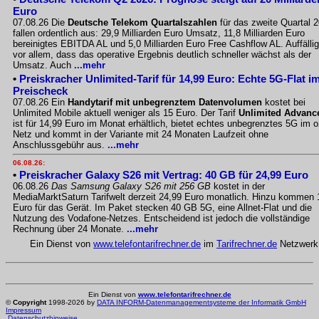
Euro
07.08.26 Die
Deutsche Telekom Quartalszahlen
für das zweite Quartal 
fallen ordentlich aus: 29,9 Milliarden Euro Umsatz, 11,8 Milliarden Euro
bereinigtes EBITDA AL und 5,0 Milliarden Euro Free Cashflow AL. Auffällig
vor allem, dass das operative Ergebnis deutlich schneller wächst als der
Umsatz. Auch
...mehr
•
Preiskracher Unlimited-Tarif für 14,99 Euro: Echte 5G-Flat i
Preischeck
07.08.26 Ein
Handytarif mit unbegrenztem Datenvolumen
kostet bei
Unlimited Mobile aktuell weniger als 15 Euro. Der Tarif
Unlimited Advanc
ist für 14,99 Euro im Monat erhältlich, bietet echtes unbegrenztes 5G im o
Netz und kommt in der Variante mit 24 Monaten Laufzeit ohne
Anschlussgebühr aus.
...mehr
06.08.26:
•
Preiskracher Galaxy S26 mit Vertrag: 40 GB für 24,99 Euro
06.08.26
Das Samsung Galaxy S26 mit 256 GB
kostet in der
MediaMarktSaturn Tarifwelt derzeit 24,99 Euro monatlich. Hinzu kommen 
Euro für das Gerät. Im Paket stecken 40 GB 5G, eine Allnet-Flat und die
Nutzung des Vodafone-Netzes. Entscheidend ist jedoch die vollständige
Rechnung über 24 Monate.
...mehr
Ein Dienst von
www.telefontarifrechner.de
im
Tarifrechner.de
Netzwerk
Ein Dienst von
www.telefontarifrechner.de
©
Copyright
1998-2026 by
DATA INFORM-Datenmanagementsysteme der Informatik GmbH
Impressum
Datenschutzhinweise