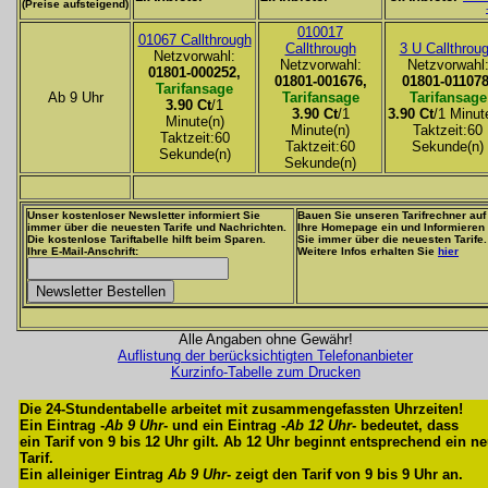
(Preise aufsteigend)
010017
01067 Callthrough
Callthrough
3 U Callthrou
Netzvorwahl:
Netzvorwahl:
Netzvorwahl
01801-000252,
01801-001676,
01801-011078
Tarifansage
Ab 9 Uhr
Tarifansage
Tarifansage
3.90 Ct
/1
3.90 Ct
/1
3.90 Ct
/1 Minut
Minute(n)
Minute(n)
Taktzeit:60
Taktzeit:60
Taktzeit:60
Sekunde(n)
Sekunde(n)
Sekunde(n)
Unser kostenloser Newsletter informiert Sie
Bauen Sie unseren Tarifrechner auf
immer über die neuesten Tarife und Nachrichten.
Ihre Homepage ein und Informieren
Die kostenlose Tariftabelle hilft beim Sparen.
Sie immer über die neuesten Tarife.
Ihre E-Mail-Anschrift:
Weitere Infos erhalten Sie
hier
Alle Angaben ohne Gewähr!
Auflistung der berücksichtigten Telefonanbieter
Kurzinfo-Tabelle zum Drucken
Die 24-Stundentabelle arbeitet mit zusammengefassten Uhrzeiten!
Ein Eintrag -
Ab 9 Uhr
- und ein Eintrag -
Ab 12 Uhr
- bedeutet, dass
ein Tarif von 9 bis 12 Uhr gilt. Ab 12 Uhr beginnt entsprechend ein n
Tarif.
Ein alleiniger Eintrag
Ab 9 Uhr
- zeigt den Tarif von 9 bis 9 Uhr an.