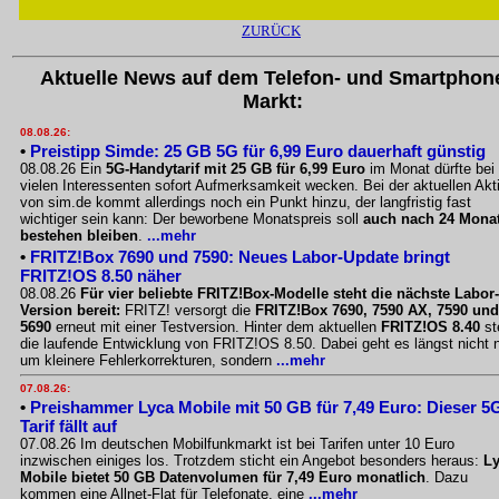
ZURÜCK
Aktuelle News auf dem Telefon- und Smartphon
Markt:
08.08.26:
•
Preistipp Simde: 25 GB 5G für 6,99 Euro dauerhaft günstig
08.08.26 Ein
5G-Handytarif mit 25 GB für 6,99 Euro
im Monat dürfte bei
vielen Interessenten sofort Aufmerksamkeit wecken. Bei der aktuellen Akt
von sim.de kommt allerdings noch ein Punkt hinzu, der langfristig fast
wichtiger sein kann: Der beworbene Monatspreis soll
auch nach 24 Mona
bestehen bleiben
.
...mehr
•
FRITZ!Box 7690 und 7590: Neues Labor-Update bringt
FRITZ!OS 8.50 näher
08.08.26
Für vier beliebte FRITZ!Box-Modelle steht die nächste Labor-
Version bereit:
FRITZ! versorgt die
FRITZ!Box 7690, 7590 AX, 7590 und
5690
erneut mit einer Testversion. Hinter dem aktuellen
FRITZ!OS 8.40
st
die laufende Entwicklung von FRITZ!OS 8.50. Dabei geht es längst nicht 
um kleinere Fehlerkorrekturen, sondern
...mehr
07.08.26:
•
Preishammer Lyca Mobile mit 50 GB für 7,49 Euro: Dieser 5
Tarif fällt auf
07.08.26 Im deutschen Mobilfunkmarkt ist bei Tarifen unter 10 Euro
inzwischen einiges los. Trotzdem sticht ein Angebot besonders heraus:
L
Mobile bietet 50 GB Datenvolumen für 7,49 Euro monatlich
. Dazu
kommen eine Allnet-Flat für Telefonate, eine
...mehr