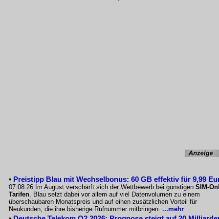
•
Preistipp Blau mit Wechselbonus: 60 GB effektiv für 9,99 Eu
07.08.26 Im August verschärft sich der Wettbewerb bei günstigen
SIM-Onl
Tarifen
. Blau setzt dabei vor allem auf viel Datenvolumen zu einem
überschaubaren Monatspreis und auf einen zusätzlichen Vorteil für
Neukunden, die ihre bisherige Rufnummer mitbringen.
...mehr
•
Deutsche Telekom Q2 2026: Prognose steigt auf 20 Milliarde