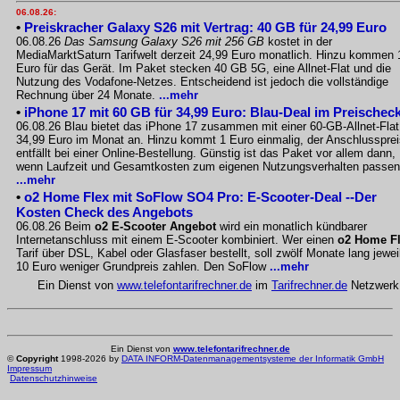
06.08.26:
•
Preiskracher Galaxy S26 mit Vertrag: 40 GB für 24,99 Euro
06.08.26
Das Samsung Galaxy S26 mit 256 GB
kostet in der
MediaMarktSaturn Tarifwelt derzeit 24,99 Euro monatlich. Hinzu kommen 
Euro für das Gerät. Im Paket stecken 40 GB 5G, eine Allnet-Flat und die
Nutzung des Vodafone-Netzes. Entscheidend ist jedoch die vollständige
Rechnung über 24 Monate.
...mehr
•
iPhone 17 mit 60 GB für 34,99 Euro: Blau-Deal im Preischec
06.08.26 Blau bietet das iPhone 17 zusammen mit einer 60-GB-Allnet-Flat
34,99 Euro im Monat an. Hinzu kommt 1 Euro einmalig, der Anschlussprei
entfällt bei einer Online-Bestellung. Günstig ist das Paket vor allem dann,
wenn Laufzeit und Gesamtkosten zum eigenen Nutzungsverhalten passen
...mehr
•
o2 Home Flex mit SoFlow SO4 Pro: E-Scooter-Deal --Der
Kosten Check des Angebots
06.08.26 Beim
o2 E-Scooter Angebot
wird ein monatlich kündbarer
Internetanschluss mit einem E-Scooter kombiniert. Wer einen
o2 Home F
Tarif über DSL, Kabel oder Glasfaser bestellt, soll zwölf Monate lang jewei
10 Euro weniger Grundpreis zahlen. Den SoFlow
...mehr
Ein Dienst von
www.telefontarifrechner.de
im
Tarifrechner.de
Netzwerk
Ein Dienst von
www.telefontarifrechner.de
©
Copyright
1998-2026 by
DATA INFORM-Datenmanagementsysteme der Informatik GmbH
Impressum
Datenschutzhinweise