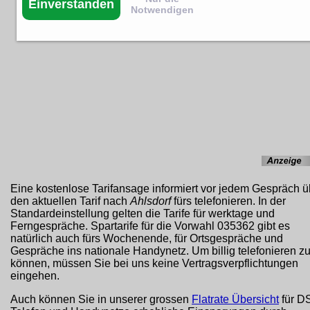
Einverstanden
Notwendigen
Eine kostenlose Tarifansage informiert vor jedem Gespräch ü
den aktuellen Tarif nach
Ahlsdorf
fürs telefonieren. In der
Standardeinstellung gelten die Tarife für werktage und
Ferngespräche. Spartarife für die Vorwahl 035362 gibt es
natürlich auch fürs Wochenende, für Ortsgespräche und
Gespräche ins nationale Handynetz. Um billig telefonieren z
können, müssen Sie bei uns keine Vertragsverpflichtungen
eingehen.
Auch können Sie in unserer grossen
Flatrate Übersicht
für D