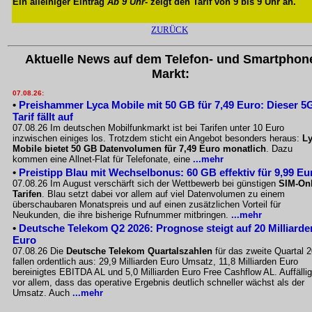
Ein alleiniger Eintrag
Ab 9 Uhr
- zeigt den Tarif von 9 bis 9 Uhr an.
ZURÜCK
Aktuelle News auf dem Telefon- und Smartphon
Markt:
07.08.26:
•
Preishammer Lyca Mobile mit 50 GB für 7,49 Euro: Dieser 5
Tarif fällt auf
07.08.26 Im deutschen Mobilfunkmarkt ist bei Tarifen unter 10 Euro
inzwischen einiges los. Trotzdem sticht ein Angebot besonders heraus:
L
Mobile bietet 50 GB Datenvolumen für 7,49 Euro monatlich
. Dazu
kommen eine Allnet-Flat für Telefonate, eine
...mehr
•
Preistipp Blau mit Wechselbonus: 60 GB effektiv für 9,99 Eu
07.08.26 Im August verschärft sich der Wettbewerb bei günstigen
SIM-Onl
Tarifen
. Blau setzt dabei vor allem auf viel Datenvolumen zu einem
überschaubaren Monatspreis und auf einen zusätzlichen Vorteil für
Neukunden, die ihre bisherige Rufnummer mitbringen.
...mehr
•
Deutsche Telekom Q2 2026: Prognose steigt auf 20 Milliarde
Euro
07.08.26 Die
Deutsche Telekom Quartalszahlen
für das zweite Quartal 
fallen ordentlich aus: 29,9 Milliarden Euro Umsatz, 11,8 Milliarden Euro
bereinigtes EBITDA AL und 5,0 Milliarden Euro Free Cashflow AL. Auffällig
vor allem, dass das operative Ergebnis deutlich schneller wächst als der
Umsatz. Auch
...mehr