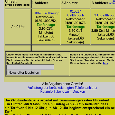
M
Uhrzeit
1.Anbieter
2.Anbieter
3.Anbieter
Anbi
(Preise aufsteigend)
010017
01067 Callthrough
Callthrough
3 U Callthrou
Netzvorwahl:
Netzvorwahl:
Netzvorwahl
01801-000252,
01801-001676,
01801-011078
Tarifansage
Ab 9 Uhr
Tarifansage
Tarifansage
3.90 Ct
/1
3.90 Ct
/1
3.90 Ct
/1 Minut
Minute(n)
Minute(n)
Taktzeit:60
Taktzeit:60
Taktzeit:60
Sekunde(n)
Sekunde(n)
Sekunde(n)
Unser kostenloser Newsletter informiert Sie
Bauen Sie unseren Tarifrechner auf
immer über die neuesten Tarife und Nachrichten.
Ihre Homepage ein und Informieren
Die kostenlose Tariftabelle hilft beim Sparen.
Sie immer über die neuesten Tarife.
Ihre E-Mail-Anschrift:
Weitere Infos erhalten Sie
hier
Alle Angaben ohne Gewähr!
Auflistung der berücksichtigten Telefonanbieter
Kurzinfo-Tabelle zum Drucken
Die 24-Stundentabelle arbeitet mit zusammengefassten Uhrzeiten!
Ein Eintrag -
Ab 9 Uhr
- und ein Eintrag -
Ab 12 Uhr
- bedeutet, dass
ein Tarif von 9 bis 12 Uhr gilt. Ab 12 Uhr beginnt entsprechend ein n
Tarif.