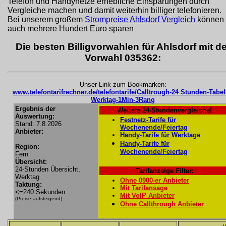
Telefon und Handynetze erhebliche Einsparungen durch
Vergleiche machen und damit weiterhin billiger telefonieren.
Bei unserem großem
Strompreise Ahlsdorf Vergleich
können 
auch mehrere Hundert Euro sparen
Die besten Billigvorwahlen für Ahlsdorf mit de
Vorwahl 035362:
Unser Link zum Bookmarken:
www.telefontarifrechner.de/telefontarife/Calltrough-24 Stunden-Tabel
Werktag-1Min-3Rang
Ergebnis der
Weitere 24-Stundenvergleiche!
Auswertung:
Festnetz-Tarife für
Stand: 7.8.2026
Wochenende/Feiertag
Anbieter:
Handy-Tarife für Werktage
Handy-Tarife für
Region:
Wochenende/Feiertag
Fern
Übersicht:
24-Stunden Übersicht,
Tarifanzeige Filter:
Werktag
Ohne 0900-er Anbieter
Taktung:
Mit Tarifansage
<=240 Sekunden
Mit VoIP Anbieter
(Preise aufsteigend)
Ohne Callthrough Anbieter