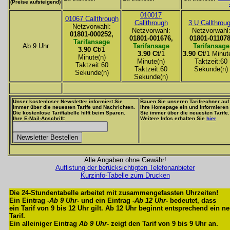
(Preise aufsteigend)
010017
01067 Callthrough
Callthrough
3 U Callthrou
Netzvorwahl:
Netzvorwahl:
Netzvorwahl
01801-000252,
01801-001676,
01801-011078
Tarifansage
Ab 9 Uhr
Tarifansage
Tarifansage
3.90 Ct
/1
3.90 Ct
/1
3.90 Ct
/1 Minut
Minute(n)
Minute(n)
Taktzeit:60
Taktzeit:60
Taktzeit:60
Sekunde(n)
Sekunde(n)
Sekunde(n)
Unser kostenloser Newsletter informiert Sie
Bauen Sie unseren Tarifrechner auf
immer über die neuesten Tarife und Nachrichten.
Ihre Homepage ein und Informieren
Die kostenlose Tariftabelle hilft beim Sparen.
Sie immer über die neuesten Tarife.
Ihre E-Mail-Anschrift:
Weitere Infos erhalten Sie
hier
Alle Angaben ohne Gewähr!
Auflistung der berücksichtigten Telefonanbieter
Kurzinfo-Tabelle zum Drucken
Die 24-Stundentabelle arbeitet mit zusammengefassten Uhrzeiten!
Ein Eintrag -
Ab 9 Uhr
- und ein Eintrag -
Ab 12 Uhr
- bedeutet, dass
ein Tarif von 9 bis 12 Uhr gilt. Ab 12 Uhr beginnt entsprechend ein n
Tarif.
Ein alleiniger Eintrag
Ab 9 Uhr
- zeigt den Tarif von 9 bis 9 Uhr an.