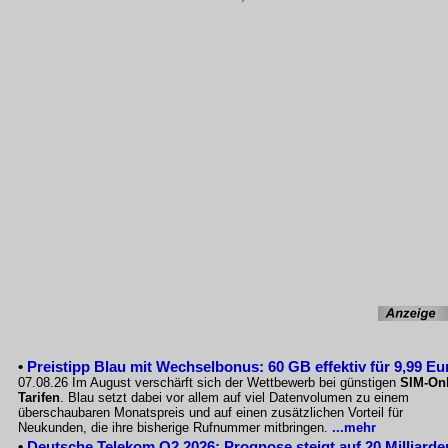
•
Preistipp Blau mit Wechselbonus: 60 GB effektiv für 9,99 Eu
07.08.26 Im August verschärft sich der Wettbewerb bei günstigen
SIM-Onl
Tarifen
. Blau setzt dabei vor allem auf viel Datenvolumen zu einem
überschaubaren Monatspreis und auf einen zusätzlichen Vorteil für
Neukunden, die ihre bisherige Rufnummer mitbringen.
...mehr
•
Deutsche Telekom Q2 2026: Prognose steigt auf 20 Milliarde