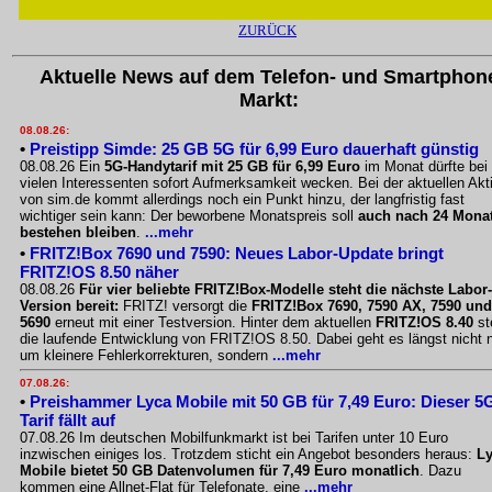
ZURÜCK
Aktuelle News auf dem Telefon- und Smartphon
Markt:
08.08.26:
•
Preistipp Simde: 25 GB 5G für 6,99 Euro dauerhaft günstig
08.08.26 Ein
5G-Handytarif mit 25 GB für 6,99 Euro
im Monat dürfte bei
vielen Interessenten sofort Aufmerksamkeit wecken. Bei der aktuellen Akt
von sim.de kommt allerdings noch ein Punkt hinzu, der langfristig fast
wichtiger sein kann: Der beworbene Monatspreis soll
auch nach 24 Mona
bestehen bleiben
.
...mehr
•
FRITZ!Box 7690 und 7590: Neues Labor-Update bringt
FRITZ!OS 8.50 näher
08.08.26
Für vier beliebte FRITZ!Box-Modelle steht die nächste Labor-
Version bereit:
FRITZ! versorgt die
FRITZ!Box 7690, 7590 AX, 7590 und
5690
erneut mit einer Testversion. Hinter dem aktuellen
FRITZ!OS 8.40
st
die laufende Entwicklung von FRITZ!OS 8.50. Dabei geht es längst nicht 
um kleinere Fehlerkorrekturen, sondern
...mehr
07.08.26:
•
Preishammer Lyca Mobile mit 50 GB für 7,49 Euro: Dieser 5
Tarif fällt auf
07.08.26 Im deutschen Mobilfunkmarkt ist bei Tarifen unter 10 Euro
inzwischen einiges los. Trotzdem sticht ein Angebot besonders heraus:
L
Mobile bietet 50 GB Datenvolumen für 7,49 Euro monatlich
. Dazu
kommen eine Allnet-Flat für Telefonate, eine
...mehr