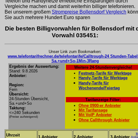
Telefon und Handynetze erhebliche Einsparungen durch
Vergleiche machen und damit weiterhin billiger telefonieren.
Bei unserem großem
Strompreise Bollensdorf Vergleich
könn
Sie auch mehrere Hundert Euro sparen
Die besten Billigvorwahlen für Bollensdorf mit 
Vorwahl 035451:
Unser Link zum Bookmarken:
www.telefontarifrechner.de/telefontarife/Calltrough-24 Stunden-Tabel
Sa.+und+So-1Min-3Rang
Ergebnis der Auswertung:
Weitere 24-Stundenvergleiche!
Stand: 9.8.2026
Festnetz-Tarife für Werktage
Anbieter:
Handy-Tarife für Werktage
Handy-Tarife für
Region:
Wochenende/Feiertag
Fern
Übersicht:
24-Stunden Übersicht,
Tarifanzeige Filter:
Sa.+und+So
Ohne 0900-er Anbieter
Taktung:
Mit Tarifansage
<=240 Sekunden
Mit VoIP Anbieter
(Preise aufsteigend)
Ohne Callthrough Anbieter
M
Uhrzeit
1.Anbieter
2.Anbieter
3.Anbieter
Anbi