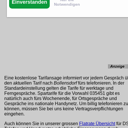
Einverstanden
Notwendigen
Eine kostenlose Tarifansage informiert vor jedem Gespräch ü
den aktuellen Tarif nach
Bollensdorf
fürs telefonieren. In der
Standardeinstellung gelten die Tarife für werktage und
Ferngespräche. Spartarife für die Vorwahl 035451 gibt es
natürlich auch fürs Wochenende, für Ortsgespräche und
Gespräche ins nationale Handynetz. Um billig telefonieren z
können, müssen Sie bei uns keine Vertragsverpflichtungen
eingehen.
Auch können Sie in unserer grossen
Flatrate Übersicht
für D