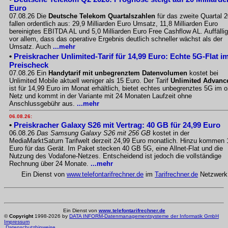
Euro
07.08.26 Die
Deutsche Telekom Quartalszahlen
für das zweite Quartal 
fallen ordentlich aus: 29,9 Milliarden Euro Umsatz, 11,8 Milliarden Euro
bereinigtes EBITDA AL und 5,0 Milliarden Euro Free Cashflow AL. Auffällig
vor allem, dass das operative Ergebnis deutlich schneller wächst als der
Umsatz. Auch
...mehr
•
Preiskracher Unlimited-Tarif für 14,99 Euro: Echte 5G-Flat i
Preischeck
07.08.26 Ein
Handytarif mit unbegrenztem Datenvolumen
kostet bei
Unlimited Mobile aktuell weniger als 15 Euro. Der Tarif
Unlimited Advanc
ist für 14,99 Euro im Monat erhältlich, bietet echtes unbegrenztes 5G im o
Netz und kommt in der Variante mit 24 Monaten Laufzeit ohne
Anschlussgebühr aus.
...mehr
06.08.26:
•
Preiskracher Galaxy S26 mit Vertrag: 40 GB für 24,99 Euro
06.08.26
Das Samsung Galaxy S26 mit 256 GB
kostet in der
MediaMarktSaturn Tarifwelt derzeit 24,99 Euro monatlich. Hinzu kommen 
Euro für das Gerät. Im Paket stecken 40 GB 5G, eine Allnet-Flat und die
Nutzung des Vodafone-Netzes. Entscheidend ist jedoch die vollständige
Rechnung über 24 Monate.
...mehr
Ein Dienst von
www.telefontarifrechner.de
im
Tarifrechner.de
Netzwerk
Ein Dienst von
www.telefontarifrechner.de
©
Copyright
1998-2026 by
DATA INFORM-Datenmanagementsysteme der Informatik GmbH
Impressum
Datenschutzhinweise