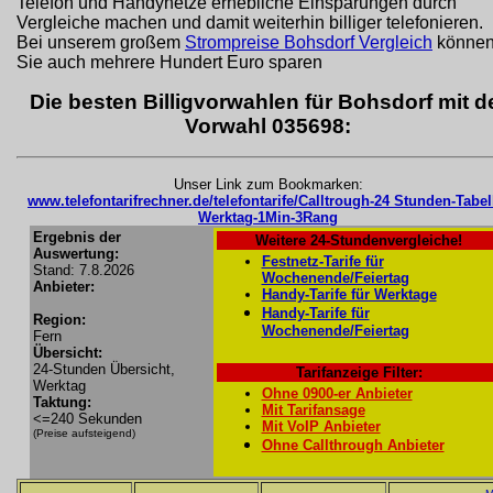
Telefon und Handynetze erhebliche Einsparungen durch
Vergleiche machen und damit weiterhin billiger telefonieren.
Bei unserem großem
Strompreise Bohsdorf Vergleich
könne
Sie auch mehrere Hundert Euro sparen
Die besten Billigvorwahlen für Bohsdorf mit d
Vorwahl 035698:
Unser Link zum Bookmarken:
www.telefontarifrechner.de/telefontarife/Calltrough-24 Stunden-Tabel
Werktag-1Min-3Rang
Ergebnis der
Weitere 24-Stundenvergleiche!
Auswertung:
Festnetz-Tarife für
Stand: 7.8.2026
Wochenende/Feiertag
Anbieter:
Handy-Tarife für Werktage
Handy-Tarife für
Region:
Wochenende/Feiertag
Fern
Übersicht:
24-Stunden Übersicht,
Tarifanzeige Filter:
Werktag
Ohne 0900-er Anbieter
Taktung:
Mit Tarifansage
<=240 Sekunden
Mit VoIP Anbieter
(Preise aufsteigend)
Ohne Callthrough Anbieter