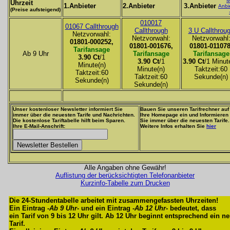
M
Uhrzeit
1.Anbieter
2.Anbieter
3.Anbieter
Anbi
(Preise aufsteigend)
010017
01067 Callthrough
Callthrough
3 U Callthrou
Netzvorwahl:
Netzvorwahl:
Netzvorwahl
01801-000252,
01801-001676,
01801-011078
Tarifansage
Ab 9 Uhr
Tarifansage
Tarifansage
3.90 Ct
/1
3.90 Ct
/1
3.90 Ct
/1 Minut
Minute(n)
Minute(n)
Taktzeit:60
Taktzeit:60
Taktzeit:60
Sekunde(n)
Sekunde(n)
Sekunde(n)
Unser kostenloser Newsletter informiert Sie
Bauen Sie unseren Tarifrechner auf
immer über die neuesten Tarife und Nachrichten.
Ihre Homepage ein und Informieren
Die kostenlose Tariftabelle hilft beim Sparen.
Sie immer über die neuesten Tarife.
Ihre E-Mail-Anschrift:
Weitere Infos erhalten Sie
hier
Alle Angaben ohne Gewähr!
Auflistung der berücksichtigten Telefonanbieter
Kurzinfo-Tabelle zum Drucken
Die 24-Stundentabelle arbeitet mit zusammengefassten Uhrzeiten!
Ein Eintrag -
Ab 9 Uhr
- und ein Eintrag -
Ab 12 Uhr
- bedeutet, dass
ein Tarif von 9 bis 12 Uhr gilt. Ab 12 Uhr beginnt entsprechend ein n
Tarif.