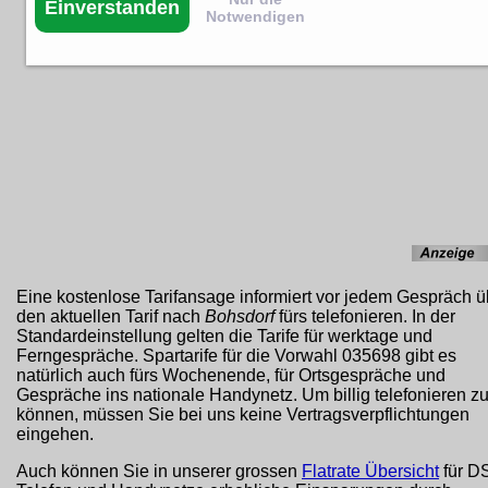
Einverstanden
Notwendigen
Eine kostenlose Tarifansage informiert vor jedem Gespräch ü
den aktuellen Tarif nach
Bohsdorf
fürs telefonieren. In der
Standardeinstellung gelten die Tarife für werktage und
Ferngespräche. Spartarife für die Vorwahl 035698 gibt es
natürlich auch fürs Wochenende, für Ortsgespräche und
Gespräche ins nationale Handynetz. Um billig telefonieren z
können, müssen Sie bei uns keine Vertragsverpflichtungen
eingehen.
Auch können Sie in unserer grossen
Flatrate Übersicht
für D