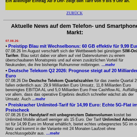
Ein alleiniger Eintrag
Ab 9 Uhr
- zeigt den Tarif von 9 bis 9 Uhr an.
ZURÜCK
Aktuelle News auf dem Telefon- und Smartphon
Markt:
07.08.26:
•
Preistipp Blau mit Wechselbonus: 60 GB effektiv für 9,99 Eu
07.08.26 Im August verschärft sich der Wettbewerb bei günstigen
SIM-Onl
Tarifen
. Blau setzt dabei vor allem auf viel Datenvolumen zu einem
überschaubaren Monatspreis und auf einen zusätzlichen Vorteil für
Neukunden, die ihre bisherige Rufnummer mitbringen.
...mehr
•
Deutsche Telekom Q2 2026: Prognose steigt auf 20 Milliarde
Euro
07.08.26 Die
Deutsche Telekom Quartalszahlen
für das zweite Quartal 
fallen ordentlich aus: 29,9 Milliarden Euro Umsatz, 11,8 Milliarden Euro
bereinigtes EBITDA AL und 5,0 Milliarden Euro Free Cashflow AL. Auffällig
vor allem, dass das operative Ergebnis deutlich schneller wächst als der
Umsatz. Auch
...mehr
•
Preiskracher Unlimited-Tarif für 14,99 Euro: Echte 5G-Flat i
Preischeck
07.08.26 Ein
Handytarif mit unbegrenztem Datenvolumen
kostet bei
Unlimited Mobile aktuell weniger als 15 Euro. Der Tarif
Unlimited Advanc
ist für 14,99 Euro im Monat erhältlich, bietet echtes unbegrenztes 5G im o
Netz und kommt in der Variante mit 24 Monaten Laufzeit ohne
Anschlussgebühr aus.
...mehr