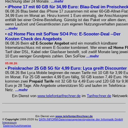
Rechnung über 24 Monate.
...mehr
•
iPhone 17 mit 60 GB für 34,99 Euro: Blau-Deal im Preischec
06.08.26 Blau bietet das iPhone 17 zusammen mit einer 60-GB-Allnet-Flat
34,99 Euro im Monat an. Hinzu kommt 1 Euro einmalig, der Anschlussprei
entfällt bei einer Online-Bestellung. Günstig ist das Paket vor allem dann,
wenn Laufzeit und Gesamtkosten zum eigenen Nutzungsverhalten passen
...mehr
•
o2 Home Flex mit SoFlow SO4 Pro: E-Scooter-Deal --Der
Kosten Check des Angebots
06.08.26 Beim
o2 E-Scooter Angebot
wird ein monatlich kündbarer
Internetanschluss mit einem E-Scooter kombiniert. Wer einen
o2 Home F
Tarif über DSL, Kabel oder Glasfaser bestellt, soll zwölf Monate lang jewei
10 Euro weniger Grundpreis zahlen. Den SoFlow
...mehr
05.08.26:
•
Preiskracher 25 GB 5G für 4,99 Euro: Lyca greift Discounter
05.08.26 Bei Lyca Mobile beginnen die neuen Tarife mit 10 GB für 3,99 Eu
im Monat. Für 25 GB werden 4,99 Euro fällig, 50 GB kosten 7,49 Euro. Hi
kommen zwei
Prepaid Tarife
mit 32 GB für 4,49 Euro und 120 GB für 9,9
Euro je 28 Tage. Alle Angebote unterstützen 5G und laufen im Telefónica-
Netz.
...mehr
Ein Dienst von
www.telefontarifrechner.de
im
Tarifrechner.de
Netzwerk
Ein Dienst von
www.telefontarifrechner.de
©
Copyright
1998-2026 by
DATA INFORM-Datenmanagementsysteme der Informatik GmbH
Impressum
Datenschutzhinweise