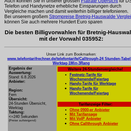
Auch können Sie in unserer grossen
Flatrate Übersicht
für D
Telefon und Handynetze erhebliche Einsparungen durch
Vergleiche machen und damit weiterhin billiger telefonieren.
Bei unserem großem
Strompreise Bretnig-Hauswalde Vergle
können Sie auch mehrere Hundert Euro sparen
Die besten Billigvorwahlen für Bretnig-Hauswa
mit der Vorwahl 035952:
Unser Link zum Bookmarken:
www.telefontarifrechner.de/telefontarife/Calltrough-24 Stunden-Tabel
Werktag-1Min-3Rang
Ergebnis der
Weitere 24-Stundenvergleiche!
Auswertung:
Festnetz-Tarife für
Stand: 6.8.2026
Wochenende/Feiertag
Anbieter:
Handy-Tarife für Werktage
Handy-Tarife für
Region:
Wochenende/Feiertag
Fern
Übersicht:
24-Stunden Übersicht,
Tarifanzeige Filter:
Werktag
Ohne 0900-er Anbieter
Taktung:
Mit Tarifansage
<=240 Sekunden
Mit VoIP Anbieter
(Preise aufsteigend)
Ohne Callthrough Anbieter