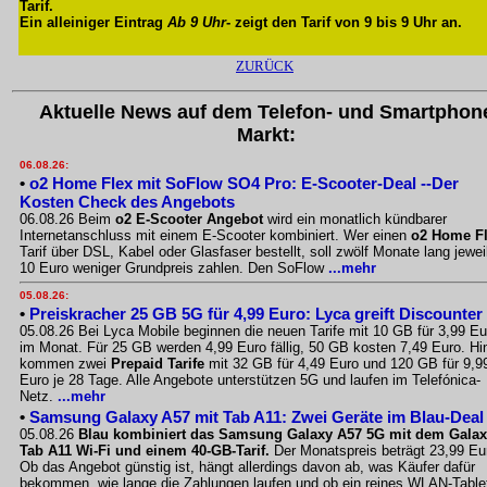
Tarif.
Ein alleiniger Eintrag
Ab 9 Uhr
- zeigt den Tarif von 9 bis 9 Uhr an.
ZURÜCK
Aktuelle News auf dem Telefon- und Smartphon
Markt:
06.08.26:
•
o2 Home Flex mit SoFlow SO4 Pro: E-Scooter-Deal --Der
Kosten Check des Angebots
06.08.26 Beim
o2 E-Scooter Angebot
wird ein monatlich kündbarer
Internetanschluss mit einem E-Scooter kombiniert. Wer einen
o2 Home F
Tarif über DSL, Kabel oder Glasfaser bestellt, soll zwölf Monate lang jewei
10 Euro weniger Grundpreis zahlen. Den SoFlow
...mehr
05.08.26:
•
Preiskracher 25 GB 5G für 4,99 Euro: Lyca greift Discounter
05.08.26 Bei Lyca Mobile beginnen die neuen Tarife mit 10 GB für 3,99 Eu
im Monat. Für 25 GB werden 4,99 Euro fällig, 50 GB kosten 7,49 Euro. Hi
kommen zwei
Prepaid Tarife
mit 32 GB für 4,49 Euro und 120 GB für 9,9
Euro je 28 Tage. Alle Angebote unterstützen 5G und laufen im Telefónica-
Netz.
...mehr
•
Samsung Galaxy A57 mit Tab A11: Zwei Geräte im Blau-Deal
05.08.26
Blau kombiniert das Samsung Galaxy A57 5G mit dem Gala
Tab A11 Wi-Fi und einem 40-GB-Tarif.
Der Monatspreis beträgt 23,99 Eu
Ob das Angebot günstig ist, hängt allerdings davon ab, was Käufer dafür
bekommen, wie lange die Zahlungen laufen und ob ein reines WLAN-Table