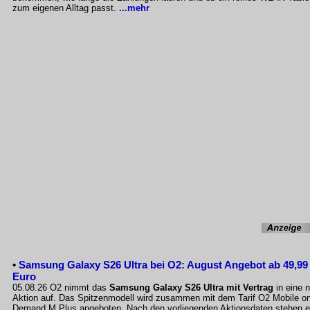
zum eigenen Alltag passt.
...mehr
•
Samsung Galaxy S26 Ultra bei O2: August Angebot ab 49,99
Euro
05.08.26 O2 nimmt das
Samsung Galaxy S26 Ultra mit Vertrag
in eine 
Aktion auf. Das Spitzenmodell wird zusammen mit dem Tarif O2 Mobile o
Demand M Plus angeboten. Nach den vorliegenden Aktionsdaten stehen e