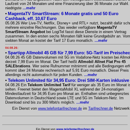
Laufzeit von 24 Monaten und eine Finanzierung über 36 Monate zur Wahl.
niedrigste
...mehr
•
MagentaTV SmartStream: 6 Monate gratis und 50 Euro
Cashback, eff. 10,67 Euro
05.08.26 Wer Live-TV, Netflix, Disney+ und RTL+ nutzt, bezahlt dafür sch
mehrere einzelne Rechnungen. Das wieder verfügbare
MagentaTV
SmartStream Angebot
bei LogiTel fasst diese Dienste in einem Vertrag
zusammen. In den ersten sechs Monaten fällt keine Grundgebühr an. Vo
siebten Monat an kostet der Tarif 17 Euro monatlich.
...mehr
04.08.26:
•
Spartipp Allmobil 45 GB für 7,99 Euro: 5G-Tarif im Preische
04.08.26 45 GB Datenvolumen mit 5G im Vodafone-Netz kosten bei Allmob
derzeit 7,99 Euro im Monat. Der Tarif heißt
Allmobil Allnet Flat Pro 45
SALEbrations
. Wer seine Rufnummer mitnimmt und alle Bedingungen erfü
kommt über 24 Monate rechnerisch auf 5,91 Euro monatlich. Dieser Preis g
allerdings nicht automatisch für jeden Kunden.
...mehr
•
Telekom Unlimited für 34,95 Euro: Drei SIM-Karten inklusive
04.08.26 Ein
Telekom Unlimited Tarif
für weniger als 35 Euro im Monat i
selten. Freenet bietet den MagentaMobil XL während der 24-monatigen
Mindestlaufzeit für 34,95 Euro pro Monat an. Enthalten sind unbegrenztes
Datenvolumen in Deutschland sowie LTE und 5G im Telekom-Netz. Im
Download sind bis zu 300 Mbit/s möglich.
...mehr
Ein Dienst von
www.telefontarifrechner.de
im
Tarifrechner.de
Netzwerk
Ein Dienst von
www.telefontarifrechner.de