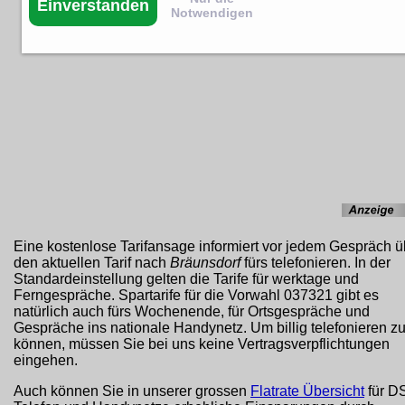
Einverstanden
Notwendigen
Eine kostenlose Tarifansage informiert vor jedem Gespräch ü
den aktuellen Tarif nach
Bräunsdorf
fürs telefonieren. In der
Standardeinstellung gelten die Tarife für werktage und
Ferngespräche. Spartarife für die Vorwahl 037321 gibt es
natürlich auch fürs Wochenende, für Ortsgespräche und
Gespräche ins nationale Handynetz. Um billig telefonieren z
können, müssen Sie bei uns keine Vertragsverpflichtungen
eingehen.
Auch können Sie in unserer grossen
Flatrate Übersicht
für D