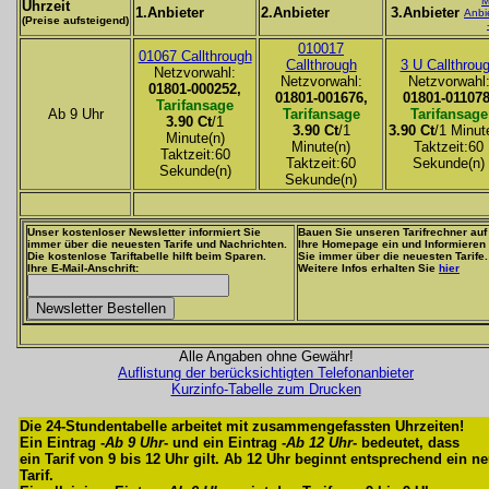
M
Uhrzeit
1.Anbieter
2.Anbieter
3.Anbieter
Anbi
(Preise aufsteigend)
010017
01067 Callthrough
Callthrough
3 U Callthrou
Netzvorwahl:
Netzvorwahl:
Netzvorwahl
01801-000252,
01801-001676,
01801-011078
Tarifansage
Ab 9 Uhr
Tarifansage
Tarifansage
3.90 Ct
/1
3.90 Ct
/1
3.90 Ct
/1 Minut
Minute(n)
Minute(n)
Taktzeit:60
Taktzeit:60
Taktzeit:60
Sekunde(n)
Sekunde(n)
Sekunde(n)
Unser kostenloser Newsletter informiert Sie
Bauen Sie unseren Tarifrechner auf
immer über die neuesten Tarife und Nachrichten.
Ihre Homepage ein und Informieren
Die kostenlose Tariftabelle hilft beim Sparen.
Sie immer über die neuesten Tarife.
Ihre E-Mail-Anschrift:
Weitere Infos erhalten Sie
hier
Alle Angaben ohne Gewähr!
Auflistung der berücksichtigten Telefonanbieter
Kurzinfo-Tabelle zum Drucken
Die 24-Stundentabelle arbeitet mit zusammengefassten Uhrzeiten!
Ein Eintrag -
Ab 9 Uhr
- und ein Eintrag -
Ab 12 Uhr
- bedeutet, dass
ein Tarif von 9 bis 12 Uhr gilt. Ab 12 Uhr beginnt entsprechend ein n
Tarif.