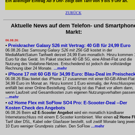
Ein alleiniger Eintrag
Ab 9 Uhr
- zeigt den Tarif von 9 bis 9 Uhr an.
ZURÜCK
Aktuelle News auf dem Telefon- und Smartphon
Markt:
06.08.26:
•
Preiskracher Galaxy S26 mit Vertrag: 40 GB für 24,99 Euro
06.08.26
Das Samsung Galaxy S26 mit 256 GB
kostet in der
MediaMarktSaturn Tarifwelt derzeit 24,99 Euro monatlich. Hinzu kommen 
Euro für das Gerät. Im Paket stecken 40 GB 5G, eine Allnet-Flat und die
Nutzung des Vodafone-Netzes. Entscheidend ist jedoch die vollständige
Rechnung über 24 Monate.
...mehr
•
iPhone 17 mit 60 GB für 34,99 Euro: Blau-Deal im Preischec
06.08.26 Blau bietet das iPhone 17 zusammen mit einer 60-GB-Allnet-Flat
34,99 Euro im Monat an. Hinzu kommt 1 Euro einmalig, der Anschlussprei
entfällt bei einer Online-Bestellung. Günstig ist das Paket vor allem dann,
wenn Laufzeit und Gesamtkosten zum eigenen Nutzungsverhalten passen
...mehr
•
o2 Home Flex mit SoFlow SO4 Pro: E-Scooter-Deal --Der
Kosten Check des Angebots
06.08.26 Beim
o2 E-Scooter Angebot
wird ein monatlich kündbarer
Internetanschluss mit einem E-Scooter kombiniert. Wer einen
o2 Home F
Tarif über DSL, Kabel oder Glasfaser bestellt, soll zwölf Monate lang jewei
10 Euro weniger Grundpreis zahlen. Den SoFlow
...mehr