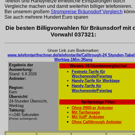
Telefon und Handynetze erhebliche Einsparungen durch
Vergleiche machen und damit weiterhin billiger telefonieren.
Bei unserem großem
Strompreise Bräunsdorf Vergleich
könn
Sie auch mehrere Hundert Euro sparen
Die besten Billigvorwahlen für Bräunsdorf mit 
Vorwahl 037321:
Unser Link zum Bookmarken:
www.telefontarifrechner.de/telefontarife/Calltrough-24 Stunden-Tabel
Werktag-1Min-3Rang
Ergebnis der
Weitere 24-Stundenvergleiche!
Auswertung:
Festnetz-Tarife für
Stand: 6.8.2026
Wochenende/Feiertag
Anbieter:
Handy-Tarife für Werktage
Handy-Tarife für
Region:
Wochenende/Feiertag
Fern
Übersicht:
24-Stunden Übersicht,
Tarifanzeige Filter:
Werktag
Ohne 0900-er Anbieter
Taktung:
Mit Tarifansage
<=240 Sekunden
Mit VoIP Anbieter
(Preise aufsteigend)
Ohne Callthrough Anbieter