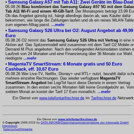
•
Samsung Galaxy A57 mit Tab A11: Zwei Geräte im Blau-Deal
05.08.26
Blau kombiniert das Samsung Galaxy A57 5G mit dem Gala
Tab A11 Wi-Fi und einem 40-GB-Tarif.
Der Monatspreis beträgt 23,99 Eu
Ob das Angebot günstig ist, hängt allerdings davon ab, was Käufer dafür
bekommen, wie lange die Zahlungen laufen und ob ein reines WLAN-Table
zum eigenen Alltag passt.
...mehr
•
Samsung Galaxy S26 Ultra bei O2: August Angebot ab 49,99
Euro
05.08.26 O2 nimmt das
Samsung Galaxy S26 Ultra mit Vertrag
in eine 
Aktion auf. Das Spitzenmodell wird zusammen mit dem Tarif O2 Mobile o
Demand M Plus angeboten. Nach den vorliegenden Aktionsdaten stehen e
Laufzeit von 24 Monaten und eine Finanzierung über 36 Monate zur Wahl.
niedrigste
...mehr
•
MagentaTV SmartStream: 6 Monate gratis und 50 Euro
Cashback, eff. 10,67 Euro
05.08.26 Wer Live-TV, Netflix, Disney+ und RTL+ nutzt, bezahlt dafür sch
mehrere einzelne Rechnungen. Das wieder verfügbare
MagentaTV
SmartStream Angebot
bei LogiTel fasst diese Dienste in einem Vertrag
zusammen. In den ersten sechs Monaten fällt keine Grundgebühr an. Vo
siebten Monat an kostet der Tarif 17 Euro monatlich.
...mehr
Ein Dienst von
www.telefontarifrechner.de
im
Tarifrechner.de
Netzwerk
Ein Dienst von
www.telefontarifrechner.de
©
Copyright
1998-2026 by
DATA INFORM-Datenmanagementsysteme der Informatik GmbH
Impressum
Datenschutzhinweise