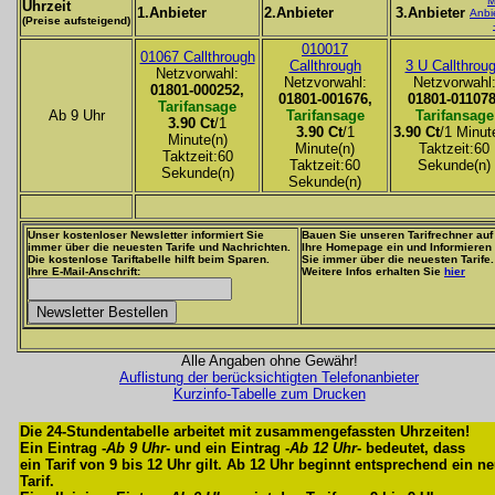
M
Uhrzeit
1.Anbieter
2.Anbieter
3.Anbieter
Anbi
(Preise aufsteigend)
010017
01067 Callthrough
Callthrough
3 U Callthrou
Netzvorwahl:
Netzvorwahl:
Netzvorwahl
01801-000252,
01801-001676,
01801-011078
Tarifansage
Ab 9 Uhr
Tarifansage
Tarifansage
3.90 Ct
/1
3.90 Ct
/1
3.90 Ct
/1 Minut
Minute(n)
Minute(n)
Taktzeit:60
Taktzeit:60
Taktzeit:60
Sekunde(n)
Sekunde(n)
Sekunde(n)
Unser kostenloser Newsletter informiert Sie
Bauen Sie unseren Tarifrechner auf
immer über die neuesten Tarife und Nachrichten.
Ihre Homepage ein und Informieren
Die kostenlose Tariftabelle hilft beim Sparen.
Sie immer über die neuesten Tarife.
Ihre E-Mail-Anschrift:
Weitere Infos erhalten Sie
hier
Alle Angaben ohne Gewähr!
Auflistung der berücksichtigten Telefonanbieter
Kurzinfo-Tabelle zum Drucken
Die 24-Stundentabelle arbeitet mit zusammengefassten Uhrzeiten!
Ein Eintrag -
Ab 9 Uhr
- und ein Eintrag -
Ab 12 Uhr
- bedeutet, dass
ein Tarif von 9 bis 12 Uhr gilt. Ab 12 Uhr beginnt entsprechend ein n
Tarif.