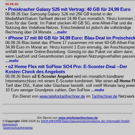
06.08.26:
•
Preiskracher Galaxy S26 mit Vertrag: 40 GB für 24,99 Euro
06.08.26
Das Samsung Galaxy S26 mit 256 GB
kostet in der
MediaMarktSaturn Tarifwelt derzeit 24,99 Euro monatlich. Hinzu kommen 
Euro für das Gerät. Im Paket stecken 40 GB 5G, eine Allnet-Flat und die
Nutzung des Vodafone-Netzes. Entscheidend ist jedoch die vollständige
Rechnung über 24 Monate.
...mehr
•
iPhone 17 mit 60 GB für 34,99 Euro: Blau-Deal im Preischec
06.08.26 Blau bietet das iPhone 17 zusammen mit einer 60-GB-Allnet-Flat
34,99 Euro im Monat an. Hinzu kommt 1 Euro einmalig, der Anschlussprei
entfällt bei einer Online-Bestellung. Günstig ist das Paket vor allem dann,
wenn Laufzeit und Gesamtkosten zum eigenen Nutzungsverhalten passen
...mehr
•
o2 Home Flex mit SoFlow SO4 Pro: E-Scooter-Deal --Der
Kosten Check des Angebots
06.08.26 Beim
o2 E-Scooter Angebot
wird ein monatlich kündbarer
Internetanschluss mit einem E-Scooter kombiniert. Wer einen
o2 Home F
Tarif über DSL, Kabel oder Glasfaser bestellt, soll zwölf Monate lang jewei
10 Euro weniger Grundpreis zahlen. Den SoFlow
...mehr
Ein Dienst von
www.telefontarifrechner.de
im
Tarifrechner.de
Netzwerk
Ein Dienst von
www.telefontarifrechner.de
©
Copyright
1998-2026 by
DATA INFORM-Datenmanagementsysteme der Informatik GmbH
Impressum
Datenschutzhinweise