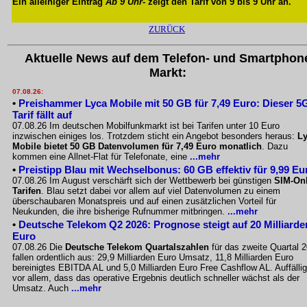
Ein alleiniger Eintrag
Ab 9 Uhr
- zeigt den Tarif von 9 bis 9 Uhr an.
ZURÜCK
Aktuelle News auf dem Telefon- und Smartphon
Markt:
07.08.26:
•
Preishammer Lyca Mobile mit 50 GB für 7,49 Euro: Dieser 5
Tarif fällt auf
07.08.26 Im deutschen Mobilfunkmarkt ist bei Tarifen unter 10 Euro
inzwischen einiges los. Trotzdem sticht ein Angebot besonders heraus:
L
Mobile bietet 50 GB Datenvolumen für 7,49 Euro monatlich
. Dazu
kommen eine Allnet-Flat für Telefonate, eine
...mehr
•
Preistipp Blau mit Wechselbonus: 60 GB effektiv für 9,99 Eu
07.08.26 Im August verschärft sich der Wettbewerb bei günstigen
SIM-Onl
Tarifen
. Blau setzt dabei vor allem auf viel Datenvolumen zu einem
überschaubaren Monatspreis und auf einen zusätzlichen Vorteil für
Neukunden, die ihre bisherige Rufnummer mitbringen.
...mehr
•
Deutsche Telekom Q2 2026: Prognose steigt auf 20 Milliarde
Euro
07.08.26 Die
Deutsche Telekom Quartalszahlen
für das zweite Quartal 
fallen ordentlich aus: 29,9 Milliarden Euro Umsatz, 11,8 Milliarden Euro
bereinigtes EBITDA AL und 5,0 Milliarden Euro Free Cashflow AL. Auffällig
vor allem, dass das operative Ergebnis deutlich schneller wächst als der
Umsatz. Auch
...mehr