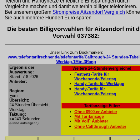
Telefon und Handynetze erhebliche Einsparungen durch
Vergleiche machen und damit weiterhin billiger telefonieren.
Bei unserem großem
Strompreise Aitzendorf Vergleich
könne
Sie auch mehrere Hundert Euro sparen
Die besten Billigvorwahlen für Aitzendorf mit d
Vorwahl 037382:
Unser Link zum Bookmarken:
www.telefontarifrechner.de/telefontarife/Calltrough-24 Stunden-Tabel
Werktag-1Min-3Rang
Ergebnis der
Weitere 24-Stundenvergleiche!
Auswertung:
Festnetz-Tarife für
Stand: 7.8.2026
Wochenende/Feiertag
Anbieter:
Handy-Tarife für Werktage
Handy-Tarife für
Region:
Wochenende/Feiertag
Fern
Übersicht:
24-Stunden Übersicht,
Tarifanzeige Filter:
Werktag
Ohne 0900-er Anbieter
Taktung:
Mit Tarifansage
<=240 Sekunden
Mit VoIP Anbieter
(Preise aufsteigend)
Ohne Callthrough Anbieter