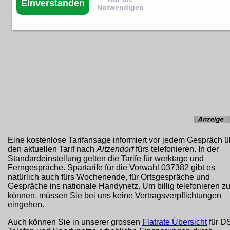
Einverstanden
Notwendigen
Eine kostenlose Tarifansage informiert vor jedem Gespräch ü
den aktuellen Tarif nach
Aitzendorf
fürs telefonieren. In der
Standardeinstellung gelten die Tarife für werktage und
Ferngespräche. Spartarife für die Vorwahl 037382 gibt es
natürlich auch fürs Wochenende, für Ortsgespräche und
Gespräche ins nationale Handynetz. Um billig telefonieren z
können, müssen Sie bei uns keine Vertragsverpflichtungen
eingehen.
Auch können Sie in unserer grossen
Flatrate Übersicht
für D