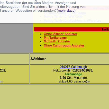
 den Bereichen der sozialen Medien, Anzeigen und
eiterzugeben. Sind Sie widerruflich mit der Nutzung von
Weitere 24
f unseren Webseiten einverstanden?(
mehr dazu
)
Festnetz-Tarife für Werktage
Handy-Tarife für Werktage
Handy-Tarife für Wochenende/Feiertag
Tarif
Ohne 0900-er Anbieter
Mit Tarifansage
Mit VoIP Anbieter
Ohne Callthrough Anbieter
2.Anbieter
010017 Callthrough
252,
Netzvorwahl:
01801-001676,
Tarifansage
3.90 Ct
/1 Minute(n)
n)
Taktzeit:60 Sekunde(n)