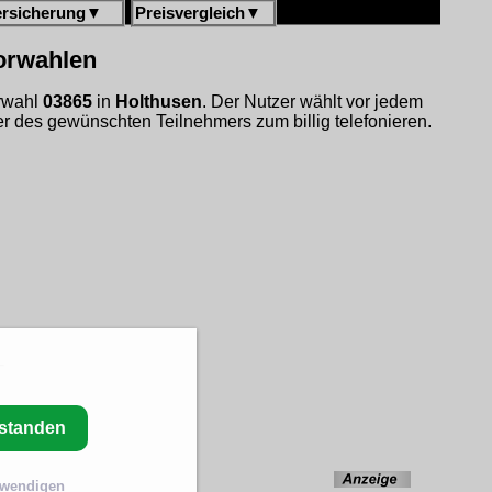
ersicherung
▼
Preisvergleich
▼
vorwahlen
orwahl
03865
in
Holthusen
. Der Nutzer wählt vor jedem
 des gewünschten Teilnehmers zum billig telefonieren.
n
rstanden
twendigen