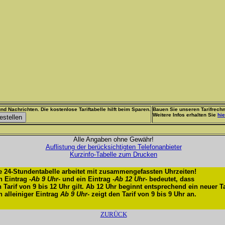
nd Nachrichten. Die kostenlose Tariftabelle hilft beim Sparen.
Bauen Sie unseren Tarifrechn
Weitere Infos erhalten Sie
hie
Alle Angaben ohne Gewähr!
Auflistung der berücksichtigten Telefonanbieter
Kurzinfo-Tabelle zum Drucken
e 24-Stundentabelle arbeitet mit zusammengefassten Uhrzeiten!
n Eintrag -
Ab 9 Uhr
- und ein Eintrag -
Ab 12 Uhr
- bedeutet, dass
n Tarif von 9 bis 12 Uhr gilt. Ab 12 Uhr beginnt entsprechend ein neuer Ta
n alleiniger Eintrag
Ab 9 Uhr
- zeigt den Tarif von 9 bis 9 Uhr an.
ZURÜCK