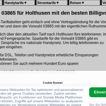
Handytarife
▼
Stromtarife
▼
Reisen
▼
V
 03865 für Holthusen mit den besten Billig
gh-Tariftabellen geht einfach und ohne Vertragsbindung für die V
r und dann die Vorwahl 03865 mit der eigentlichen Rufnummer
äch über den aktuellen Tarif nach
Holthusen
fürs telefonieren. I
und Ferngespräche. Spartarife für die Vorwahl 03865 gibt es
 Gespräche ins nationale Handynetz. Um billig telefonieren zu
ngen eingehen.
für DSL, Telefon und Handynetze erhebliche Einsparungen
lefonieren.
können Sie auch mehrere Hundert Euro sparen
ür Holthusen mit der Vorwahl 03865:
Cookie Banner
telefontarife/Calltrough-24 Stunden-Tabelle-Sa.+und+So-1Min-3Rang
unsere Webseiten für Sie optimieren und personalisieren
Einve
rden wir gerne Cookies verwenden. Zudem werden
braucht, um Funktionen von Soziale Media Plattformen
u können, Zugriffe auf unsere Webseiten zu analysieren
ationen zur Verwendung unserer Webseiten an unsere
Nur die No