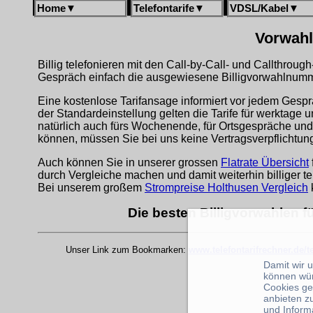
Home
▼
Telefontarife
▼
VDSL/Kabel
▼
Vorwahl
Billig telefonieren mit den Call-by-Call- und Callthrou
Gespräch einfach die ausgewiesene Billigvorwahlnumme
Eine kostenlose Tarifansage informiert vor jedem Gespr
der Standardeinstellung gelten die Tarife für werktage 
natürlich auch fürs Wochenende, für Ortsgespräche und
können, müssen Sie bei uns keine Vertragsverpflichtu
Auch können Sie in unserer grossen
Flatrate Übersicht
durch Vergleiche machen und damit weiterhin billiger te
Bei unserem großem
Strompreise Holthusen Vergleich
Die besten Billigvorwahlen f
Unser Link zum Bookmarken:
www.telefontarifrechner.de/
Damit wir 
können wü
Cookies ge
anbieten z
und Inform