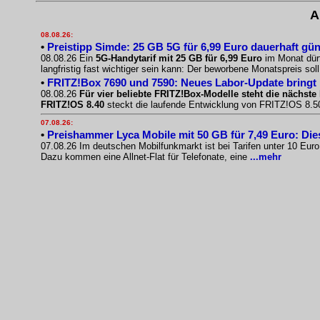
A
08.08.26:
•
Preistipp Simde: 25 GB 5G für 6,99 Euro dauerhaft gün
08.08.26 Ein
5G-Handytarif mit 25 GB für 6,99 Euro
im Monat dürf
langfristig fast wichtiger sein kann: Der beworbene Monatspreis sol
•
FRITZ!Box 7690 und 7590: Neues Labor-Update bringt
08.08.26
Für vier beliebte FRITZ!Box-Modelle steht die nächste 
FRITZ!OS 8.40
steckt die laufende Entwicklung von FRITZ!OS 8.50.
07.08.26:
•
Preishammer Lyca Mobile mit 50 GB für 7,49 Euro: Diese
07.08.26 Im deutschen Mobilfunkmarkt ist bei Tarifen unter 10 Eur
Dazu kommen eine Allnet-Flat für Telefonate, eine
...mehr