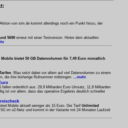
t:
 Aktion von sim.de kommt allerdings noch ein Punkt hinzu, der
 und 5690
erneut mit einer Testversion. Hinter dem aktuellen
ehr
 Mobile bietet 50 GB Datenvolumen für 7,49 Euro monatlich
.
Tarifen
. Blau setzt dabei vor allem auf viel Datenvolumen zu einem
n, die ihre bisherige Rufnummer mitbringen.
...mehr
Euro
 fallen ordentlich aus: 29,9 Milliarden Euro Umsatz, 11,8 Milliarden
ig ist vor allem, dass das operative Ergebnis deutlich schneller
Preischeck
ited Mobile aktuell weniger als 15 Euro. Der Tarif
Unlimited
es 5G im o2-Netz und kommt in der Variante mit 24 Monaten Laufzeit