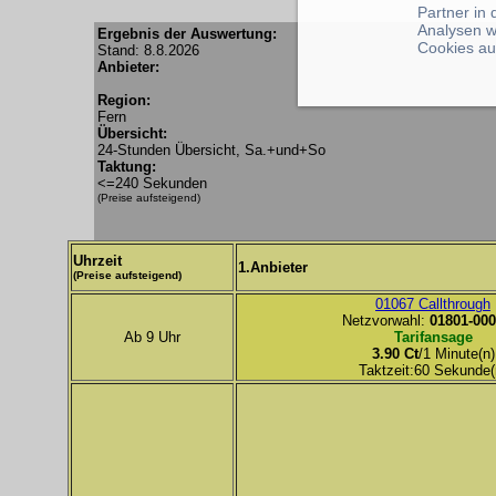
Partner in
Analysen w
Ergebnis der Auswertung:
Cookies au
Stand: 8.8.2026
Anbieter:
Region:
Fern
Übersicht:
24-Stunden Übersicht, Sa.+und+So
Taktung:
<=240 Sekunden
(Preise aufsteigend)
Uhrzeit
1.Anbieter
(Preise aufsteigend)
01067 Callthrough
Netzvorwahl:
01801-000
Ab 9 Uhr
Tarifansage
3.90 Ct
/1 Minute(n)
Taktzeit:60 Sekunde(