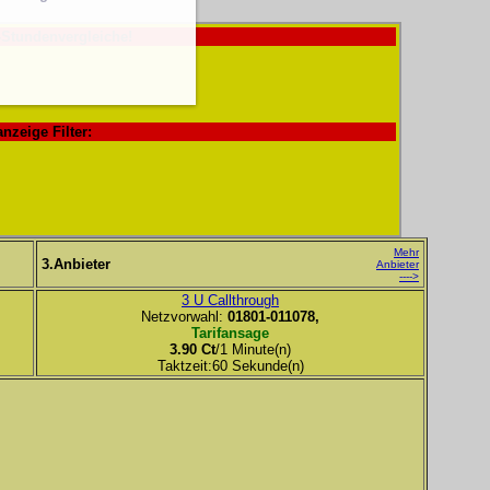
-Stundenvergleiche!
anzeige Filter:
Mehr
3.Anbieter
Anbieter
---->
3 U Callthrough
Netzvorwahl:
01801-011078,
Tarifansage
3.90 Ct
/1 Minute(n)
Taktzeit:60 Sekunde(n)