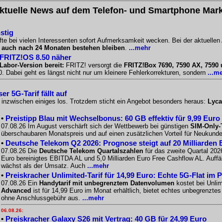
ktuelle News auf dem Telefon- und Smartphone Mark
stig
te bei vielen Interessenten sofort Aufmerksamkeit wecken. Bei der aktuellen
l
auch nach 24 Monaten bestehen bleiben
.
...mehr
 FRITZ!OS 8.50 näher
Labor-Version bereit:
FRITZ! versorgt die
FRITZ!Box 7690, 7590 AX, 7590
 Dabei geht es längst nicht nur um kleinere Fehlerkorrekturen, sondern
...m
r 5G-Tarif fällt auf
o inzwischen einiges los. Trotzdem sticht ein Angebot besonders heraus:
Lyca
•
Preistipp Blau mit Wechselbonus: 60 GB effektiv für 9,99 Euro
07.08.26 Im August verschärft sich der Wettbewerb bei günstigen
SIM-Only-
überschaubaren Monatspreis und auf einen zusätzlichen Vorteil für Neukunde
•
Deutsche Telekom Q2 2026: Prognose steigt auf 20 Milliarden 
07.08.26 Die
Deutsche Telekom Quartalszahlen
für das zweite Quartal 2026
Euro bereinigtes EBITDA AL und 5,0 Milliarden Euro Free Cashflow AL. Auffäll
wächst als der Umsatz. Auch
...mehr
•
Preiskracher Unlimited-Tarif für 14,99 Euro: Echte 5G-Flat im 
07.08.26 Ein
Handytarif mit unbegrenztem Datenvolumen
kostet bei Unlim
Advanced
ist für 14,99 Euro im Monat erhältlich, bietet echtes unbegrenzt
ohne Anschlussgebühr aus.
...mehr
06.08.26:
•
Preiskracher Galaxy S26 mit Vertrag: 40 GB für 24,99 Euro