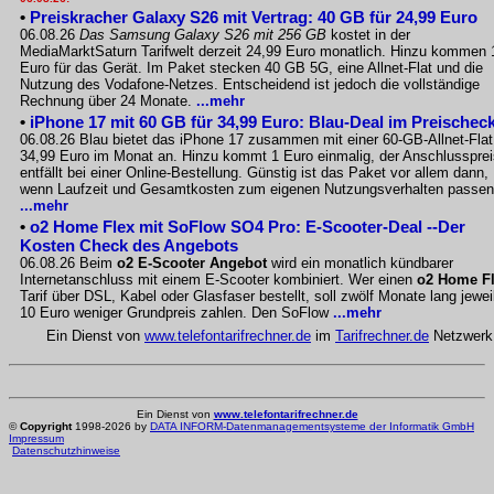
•
Preiskracher Galaxy S26 mit Vertrag: 40 GB für 24,99 Euro
06.08.26
Das Samsung Galaxy S26 mit 256 GB
kostet in der
MediaMarktSaturn Tarifwelt derzeit 24,99 Euro monatlich. Hinzu kommen 
Euro für das Gerät. Im Paket stecken 40 GB 5G, eine Allnet-Flat und die
Nutzung des Vodafone-Netzes. Entscheidend ist jedoch die vollständige
Rechnung über 24 Monate.
...mehr
•
iPhone 17 mit 60 GB für 34,99 Euro: Blau-Deal im Preischec
06.08.26 Blau bietet das iPhone 17 zusammen mit einer 60-GB-Allnet-Flat
34,99 Euro im Monat an. Hinzu kommt 1 Euro einmalig, der Anschlussprei
entfällt bei einer Online-Bestellung. Günstig ist das Paket vor allem dann,
wenn Laufzeit und Gesamtkosten zum eigenen Nutzungsverhalten passen
...mehr
•
o2 Home Flex mit SoFlow SO4 Pro: E-Scooter-Deal --Der
Kosten Check des Angebots
06.08.26 Beim
o2 E-Scooter Angebot
wird ein monatlich kündbarer
Internetanschluss mit einem E-Scooter kombiniert. Wer einen
o2 Home F
Tarif über DSL, Kabel oder Glasfaser bestellt, soll zwölf Monate lang jewei
10 Euro weniger Grundpreis zahlen. Den SoFlow
...mehr
Ein Dienst von
www.telefontarifrechner.de
im
Tarifrechner.de
Netzwerk
Ein Dienst von
www.telefontarifrechner.de
©
Copyright
1998-2026 by
DATA INFORM-Datenmanagementsysteme der Informatik GmbH
Impressum
Datenschutzhinweise