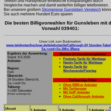
Telefon und Handynetze erhebliche Einsparungen durch
Vergleiche machen und damit weiterhin billiger telefonieren.
Bei unserem großem
Strompreise Gunsleben Vergleich
könn
Sie auch mehrere Hundert Euro sparen
Die besten Billigvorwahlen für Gunsleben mit 
Vorwahl 039401:
Unser Link zum Bookmarken:
www.telefontarifrechner.de/telefontarife/Calltrough-24 Stunden-Tabel
Sa.+und+So-1Min-3Rang
Ergebnis der Auswertung:
Weitere 24-Stundenvergleiche!
Stand: 8.8.2026
Festnetz-Tarife für Werktage
Anbieter:
Handy-Tarife für Werktage
Handy-Tarife für
Region:
Wochenende/Feiertag
Fern
Übersicht:
24-Stunden Übersicht,
Tarifanzeige Filter:
Sa.+und+So
Ohne 0900-er Anbieter
Taktung:
Mit Tarifansage
<=240 Sekunden
Mit VoIP Anbieter
(Preise aufsteigend)
Ohne Callthrough Anbieter
M
Uhrzeit
1.Anbieter
2.Anbieter
3.Anbieter
Anbi