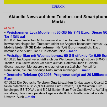
ZURÜCK
Aktuelle News auf dem Telefon- und Smartphon
Markt:
07.08.26:
•
Preishammer Lyca Mobile mit 50 GB für 7,49 Euro: Dieser 5
Tarif fällt auf
07.08.26 Im deutschen Mobilfunkmarkt ist bei Tarifen unter 10 Euro
inzwischen einiges los. Trotzdem sticht ein Angebot besonders heraus:
L
Mobile bietet 50 GB Datenvolumen für 7,49 Euro monatlich
. Dazu
kommen eine Allnet-Flat für Telefonate, eine
...mehr
•
Preistipp Blau mit Wechselbonus: 60 GB effektiv für 9,99 Eu
07.08.26 Im August verschärft sich der Wettbewerb bei günstigen
SIM-Onl
Tarifen
. Blau setzt dabei vor allem auf viel Datenvolumen zu einem
überschaubaren Monatspreis und auf einen zusätzlichen Vorteil für
Neukunden, die ihre bisherige Rufnummer mitbringen.
...mehr
•
Deutsche Telekom Q2 2026: Prognose steigt auf 20 Milliarde
Euro
07.08.26 Die
Deutsche Telekom Quartalszahlen
für das zweite Quartal 
fallen ordentlich aus: 29,9 Milliarden Euro Umsatz, 11,8 Milliarden Euro
bereinigtes EBITDA AL und 5,0 Milliarden Euro Free Cashflow AL. Auffällig
vor allem, dass das operative Ergebnis deutlich schneller wächst als der
Umsatz. Auch
...mehr