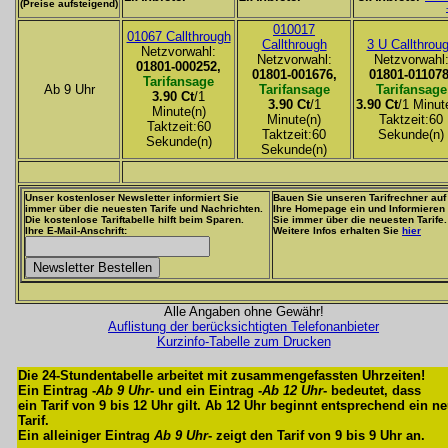
(Preise aufsteigend)
010017
01067 Callthrough
Callthrough
3 U Callthrou
Netzvorwahl:
Netzvorwahl:
Netzvorwahl
01801-000252,
01801-001676,
01801-011078
Tarifansage
Ab 9 Uhr
Tarifansage
Tarifansage
3.90 Ct
/1
3.90 Ct
/1
3.90 Ct
/1 Minut
Minute(n)
Minute(n)
Taktzeit:60
Taktzeit:60
Taktzeit:60
Sekunde(n)
Sekunde(n)
Sekunde(n)
Unser kostenloser Newsletter informiert Sie
Bauen Sie unseren Tarifrechner auf
immer über die neuesten Tarife und Nachrichten.
Ihre Homepage ein und Informieren
Die kostenlose Tariftabelle hilft beim Sparen.
Sie immer über die neuesten Tarife.
Ihre E-Mail-Anschrift:
Weitere Infos erhalten Sie
hier
Alle Angaben ohne Gewähr!
Auflistung der berücksichtigten Telefonanbieter
Kurzinfo-Tabelle zum Drucken
Die 24-Stundentabelle arbeitet mit zusammengefassten Uhrzeiten!
Ein Eintrag -
Ab 9 Uhr
- und ein Eintrag -
Ab 12 Uhr
- bedeutet, dass
ein Tarif von 9 bis 12 Uhr gilt. Ab 12 Uhr beginnt entsprechend ein n
Tarif.
Ein alleiniger Eintrag
Ab 9 Uhr
- zeigt den Tarif von 9 bis 9 Uhr an.