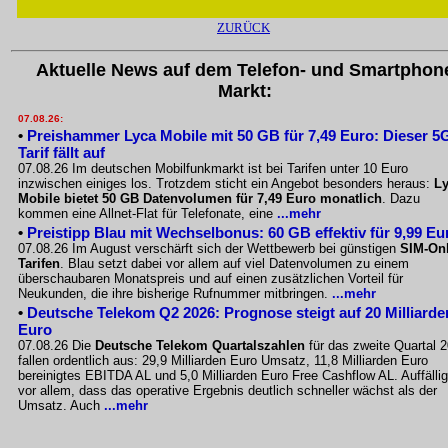
ZURÜCK
Aktuelle News auf dem Telefon- und Smartphon
Markt:
07.08.26:
•
Preishammer Lyca Mobile mit 50 GB für 7,49 Euro: Dieser 5
Tarif fällt auf
07.08.26 Im deutschen Mobilfunkmarkt ist bei Tarifen unter 10 Euro
inzwischen einiges los. Trotzdem sticht ein Angebot besonders heraus:
L
Mobile bietet 50 GB Datenvolumen für 7,49 Euro monatlich
. Dazu
kommen eine Allnet-Flat für Telefonate, eine
...mehr
•
Preistipp Blau mit Wechselbonus: 60 GB effektiv für 9,99 Eu
07.08.26 Im August verschärft sich der Wettbewerb bei günstigen
SIM-Onl
Tarifen
. Blau setzt dabei vor allem auf viel Datenvolumen zu einem
überschaubaren Monatspreis und auf einen zusätzlichen Vorteil für
Neukunden, die ihre bisherige Rufnummer mitbringen.
...mehr
•
Deutsche Telekom Q2 2026: Prognose steigt auf 20 Milliarde
Euro
07.08.26 Die
Deutsche Telekom Quartalszahlen
für das zweite Quartal 
fallen ordentlich aus: 29,9 Milliarden Euro Umsatz, 11,8 Milliarden Euro
bereinigtes EBITDA AL und 5,0 Milliarden Euro Free Cashflow AL. Auffällig
vor allem, dass das operative Ergebnis deutlich schneller wächst als der
Umsatz. Auch
...mehr