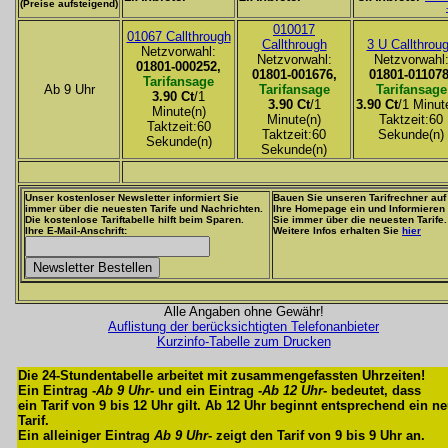
(Preise aufsteigend)
010017
01067 Callthrough
Callthrough
3 U Callthrou
Netzvorwahl:
Netzvorwahl:
Netzvorwahl
01801-000252,
01801-001676,
01801-011078
Tarifansage
Ab 9 Uhr
Tarifansage
Tarifansage
3.90 Ct
/1
3.90 Ct
/1
3.90 Ct
/1 Minut
Minute(n)
Minute(n)
Taktzeit:60
Taktzeit:60
Taktzeit:60
Sekunde(n)
Sekunde(n)
Sekunde(n)
Unser kostenloser Newsletter informiert Sie
Bauen Sie unseren Tarifrechner auf
immer über die neuesten Tarife und Nachrichten.
Ihre Homepage ein und Informieren
Die kostenlose Tariftabelle hilft beim Sparen.
Sie immer über die neuesten Tarife.
Ihre E-Mail-Anschrift:
Weitere Infos erhalten Sie
hier
Alle Angaben ohne Gewähr!
Auflistung der berücksichtigten Telefonanbieter
Kurzinfo-Tabelle zum Drucken
Die 24-Stundentabelle arbeitet mit zusammengefassten Uhrzeiten!
Ein Eintrag -
Ab 9 Uhr
- und ein Eintrag -
Ab 12 Uhr
- bedeutet, dass
ein Tarif von 9 bis 12 Uhr gilt. Ab 12 Uhr beginnt entsprechend ein n
Tarif.
Ein alleiniger Eintrag
Ab 9 Uhr
- zeigt den Tarif von 9 bis 9 Uhr an.