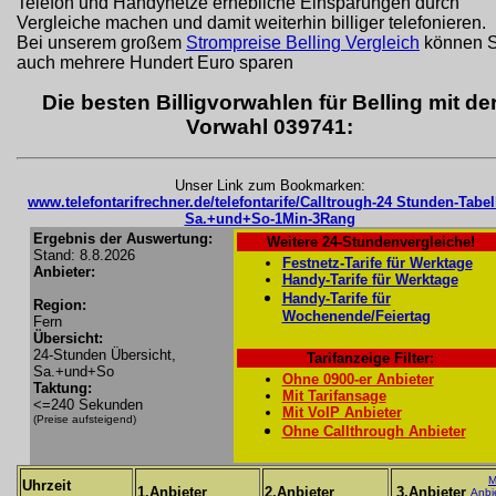
Telefon und Handynetze erhebliche Einsparungen durch
Vergleiche machen und damit weiterhin billiger telefonieren.
Bei unserem großem
Strompreise Belling Vergleich
können S
auch mehrere Hundert Euro sparen
Die besten Billigvorwahlen für Belling mit de
Vorwahl 039741:
Unser Link zum Bookmarken:
www.telefontarifrechner.de/telefontarife/Calltrough-24 Stunden-Tabel
Sa.+und+So-1Min-3Rang
Ergebnis der Auswertung:
Weitere 24-Stundenvergleiche!
Stand: 8.8.2026
Festnetz-Tarife für Werktage
Anbieter:
Handy-Tarife für Werktage
Handy-Tarife für
Region:
Wochenende/Feiertag
Fern
Übersicht:
24-Stunden Übersicht,
Tarifanzeige Filter:
Sa.+und+So
Ohne 0900-er Anbieter
Taktung:
Mit Tarifansage
<=240 Sekunden
Mit VoIP Anbieter
(Preise aufsteigend)
Ohne Callthrough Anbieter
M
Uhrzeit
1.Anbieter
2.Anbieter
3.Anbieter
Anbi