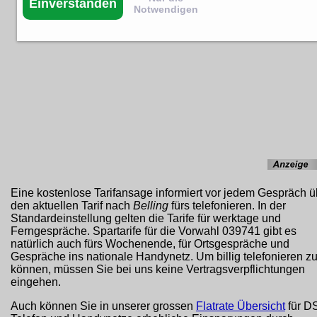
Einverstanden
Notwendigen
Eine kostenlose Tarifansage informiert vor jedem Gespräch ü
den aktuellen Tarif nach
Belling
fürs telefonieren. In der
Standardeinstellung gelten die Tarife für werktage und
Ferngespräche. Spartarife für die Vorwahl 039741 gibt es
natürlich auch fürs Wochenende, für Ortsgespräche und
Gespräche ins nationale Handynetz. Um billig telefonieren z
können, müssen Sie bei uns keine Vertragsverpflichtungen
eingehen.
Auch können Sie in unserer grossen
Flatrate Übersicht
für D