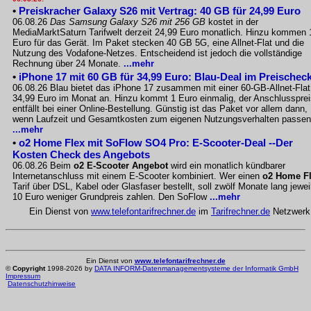
•
Preiskracher Galaxy S26 mit Vertrag: 40 GB für 24,99 Euro
06.08.26
Das Samsung Galaxy S26 mit 256 GB
kostet in der
MediaMarktSaturn Tarifwelt derzeit 24,99 Euro monatlich. Hinzu kommen 
Euro für das Gerät. Im Paket stecken 40 GB 5G, eine Allnet-Flat und die
Nutzung des Vodafone-Netzes. Entscheidend ist jedoch die vollständige
Rechnung über 24 Monate.
...mehr
•
iPhone 17 mit 60 GB für 34,99 Euro: Blau-Deal im Preischec
06.08.26 Blau bietet das iPhone 17 zusammen mit einer 60-GB-Allnet-Flat
34,99 Euro im Monat an. Hinzu kommt 1 Euro einmalig, der Anschlussprei
entfällt bei einer Online-Bestellung. Günstig ist das Paket vor allem dann,
wenn Laufzeit und Gesamtkosten zum eigenen Nutzungsverhalten passen
...mehr
•
o2 Home Flex mit SoFlow SO4 Pro: E-Scooter-Deal --Der
Kosten Check des Angebots
06.08.26 Beim
o2 E-Scooter Angebot
wird ein monatlich kündbarer
Internetanschluss mit einem E-Scooter kombiniert. Wer einen
o2 Home F
Tarif über DSL, Kabel oder Glasfaser bestellt, soll zwölf Monate lang jewei
10 Euro weniger Grundpreis zahlen. Den SoFlow
...mehr
Ein Dienst von
www.telefontarifrechner.de
im
Tarifrechner.de
Netzwerk
Ein Dienst von
www.telefontarifrechner.de
©
Copyright
1998-2026 by
DATA INFORM-Datenmanagementsysteme der Informatik GmbH
Impressum
Datenschutzhinweise