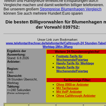
Telefon und Handynetze erhebliche Einsparungen durch
Vergleiche machen und damit weiterhin billiger telefonieren.
Bei unserem großem
Strompreise Blumenhagen Vergleich
können Sie auch mehrere Hundert Euro sparen
Die besten Billigvorwahlen für Blumenhagen m
der Vorwahl 039752:
Unser Link zum Bookmarken:
www.telefontarifrechner.de/telefontarife/Calltrough-24 Stunden-Tabel
Werktag-1Min-3Rang
Ergebnis der
Weitere 24-Stundenvergleiche!
Auswertung:
Festnetz-Tarife für
Stand: 6.8.2026
Wochenende/Feiertag
Anbieter:
Handy-Tarife für Werktage
Handy-Tarife für
Region:
Wochenende/Feiertag
Fern
Übersicht:
24-Stunden Übersicht,
Tarifanzeige Filter:
Werktag
Ohne 0900-er Anbieter
Taktung:
Mit Tarifansage
<=240 Sekunden
Mit VoIP Anbieter
(Preise aufsteigend)
Ohne Callthrough Anbieter