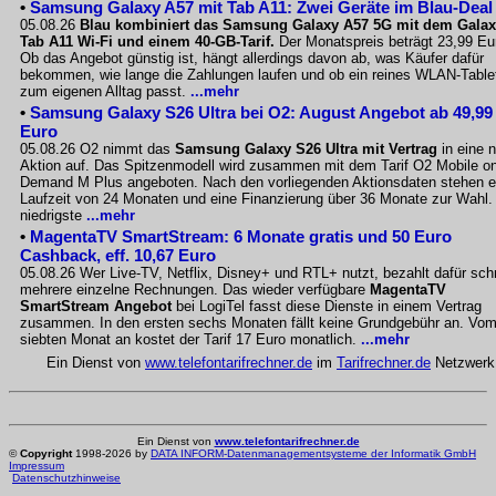
•
Samsung Galaxy A57 mit Tab A11: Zwei Geräte im Blau-Deal
05.08.26
Blau kombiniert das Samsung Galaxy A57 5G mit dem Gala
Tab A11 Wi-Fi und einem 40-GB-Tarif.
Der Monatspreis beträgt 23,99 Eu
Ob das Angebot günstig ist, hängt allerdings davon ab, was Käufer dafür
bekommen, wie lange die Zahlungen laufen und ob ein reines WLAN-Table
zum eigenen Alltag passt.
...mehr
•
Samsung Galaxy S26 Ultra bei O2: August Angebot ab 49,99
Euro
05.08.26 O2 nimmt das
Samsung Galaxy S26 Ultra mit Vertrag
in eine 
Aktion auf. Das Spitzenmodell wird zusammen mit dem Tarif O2 Mobile o
Demand M Plus angeboten. Nach den vorliegenden Aktionsdaten stehen e
Laufzeit von 24 Monaten und eine Finanzierung über 36 Monate zur Wahl.
niedrigste
...mehr
•
MagentaTV SmartStream: 6 Monate gratis und 50 Euro
Cashback, eff. 10,67 Euro
05.08.26 Wer Live-TV, Netflix, Disney+ und RTL+ nutzt, bezahlt dafür sch
mehrere einzelne Rechnungen. Das wieder verfügbare
MagentaTV
SmartStream Angebot
bei LogiTel fasst diese Dienste in einem Vertrag
zusammen. In den ersten sechs Monaten fällt keine Grundgebühr an. Vo
siebten Monat an kostet der Tarif 17 Euro monatlich.
...mehr
Ein Dienst von
www.telefontarifrechner.de
im
Tarifrechner.de
Netzwerk
Ein Dienst von
www.telefontarifrechner.de
©
Copyright
1998-2026 by
DATA INFORM-Datenmanagementsysteme der Informatik GmbH
Impressum
Datenschutzhinweise