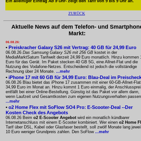
Ein alleiniger Eintrag
Ab 9 Uhr
- zeigt den Tarif von 9 bis 9 Uhr an.
ZURÜCK
Aktuelle News auf dem Telefon- und Smartphon
Markt:
06.08.26:
•
Preiskracher Galaxy S26 mit Vertrag: 40 GB für 24,99 Euro
06.08.26
Das Samsung Galaxy S26 mit 256 GB
kostet in der
MediaMarktSaturn Tarifwelt derzeit 24,99 Euro monatlich. Hinzu kommen 
Euro für das Gerät. Im Paket stecken 40 GB 5G, eine Allnet-Flat und die
Nutzung des Vodafone-Netzes. Entscheidend ist jedoch die vollständige
Rechnung über 24 Monate.
...mehr
•
iPhone 17 mit 60 GB für 34,99 Euro: Blau-Deal im Preischec
06.08.26 Blau bietet das iPhone 17 zusammen mit einer 60-GB-Allnet-Flat
34,99 Euro im Monat an. Hinzu kommt 1 Euro einmalig, der Anschlussprei
entfällt bei einer Online-Bestellung. Günstig ist das Paket vor allem dann,
wenn Laufzeit und Gesamtkosten zum eigenen Nutzungsverhalten passen
...mehr
•
o2 Home Flex mit SoFlow SO4 Pro: E-Scooter-Deal --Der
Kosten Check des Angebots
06.08.26 Beim
o2 E-Scooter Angebot
wird ein monatlich kündbarer
Internetanschluss mit einem E-Scooter kombiniert. Wer einen
o2 Home F
Tarif über DSL, Kabel oder Glasfaser bestellt, soll zwölf Monate lang jewei
10 Euro weniger Grundpreis zahlen. Den SoFlow
...mehr