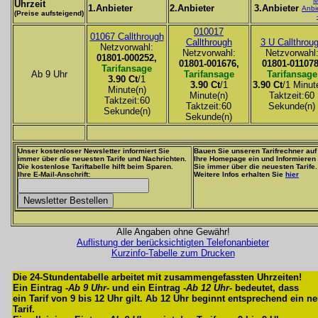
M
Uhrzeit
1.Anbieter
2.Anbieter
3.Anbieter
Anbi
(Preise aufsteigend)
010017
01067 Callthrough
Callthrough
3 U Callthrou
Netzvorwahl:
Netzvorwahl:
Netzvorwahl
01801-000252,
01801-001676,
01801-011078
Tarifansage
Ab 9 Uhr
Tarifansage
Tarifansage
3.90 Ct
/1
3.90 Ct
/1
3.90 Ct
/1 Minut
Minute(n)
Minute(n)
Taktzeit:60
Taktzeit:60
Taktzeit:60
Sekunde(n)
Sekunde(n)
Sekunde(n)
Unser kostenloser Newsletter informiert Sie
Bauen Sie unseren Tarifrechner auf
immer über die neuesten Tarife und Nachrichten.
Ihre Homepage ein und Informieren
Die kostenlose Tariftabelle hilft beim Sparen.
Sie immer über die neuesten Tarife.
Ihre E-Mail-Anschrift:
Weitere Infos erhalten Sie
hier
Alle Angaben ohne Gewähr!
Auflistung der berücksichtigten Telefonanbieter
Kurzinfo-Tabelle zum Drucken
Die 24-Stundentabelle arbeitet mit zusammengefassten Uhrzeiten!
Ein Eintrag -
Ab 9 Uhr
- und ein Eintrag -
Ab 12 Uhr
- bedeutet, dass
ein Tarif von 9 bis 12 Uhr gilt. Ab 12 Uhr beginnt entsprechend ein n
Tarif.