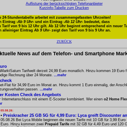
Auflistung der berücksichtigten Telefonanbieter
Kurzinfo-Tabelle zum Drucken
e 24-Stundentabelle arbeitet mit zusammengefassten Uhrzeiten!
n Eintrag -
Ab 9 Uhr
- und ein Eintrag -
Ab 12 Uhr
- bedeutet, dass
n Tarif von 9 bis 12 Uhr gilt. Ab 12 Uhr beginnt entsprechend ein neuer Ta
n alleiniger Eintrag
Ab 9 Uhr
- zeigt den Tarif von 9 bis 9 Uhr an.
ZURÜCK
ktuelle News auf dem Telefon- und Smartphone Mark
Euro
aMarktSaturn Tarifwelt derzeit 24,99 Euro monatlich. Hinzu kommen 19 Euro f
ändige Rechnung über 24 Monate.
...mehr
scheck
-Flat für 34,99 Euro im Monat an. Hinzu kommt 1 Euro einmalig, der Anschlus
tzungsverhalten passen.
...mehr
Der Kosten Check des Angebots
r Internetanschluss mit einem E-Scooter kombiniert. Wer einen
o2 Home Fle
hr
05.08.26:
•
Preiskracher 25 GB 5G für 4,99 Euro: Lyca greift Discounter a
05.08.26 Bei Lyca Mobile beginnen die neuen Tarife mit 10 GB für 3,99 Euro
Euro. Hinzu kommen zwei
Prepaid Tarife
mit 32 GB für 4,49 Euro und 120 G