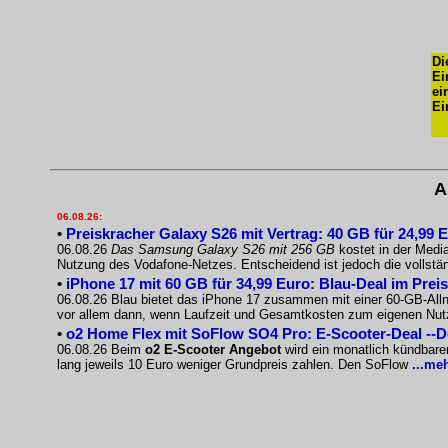
Di
Ei
ei
Ei
A
06.08.26:
•
Preiskracher Galaxy S26 mit Vertrag: 40 GB für 24,99 
06.08.26
Das Samsung Galaxy S26 mit 256 GB
kostet in der Medi
Nutzung des Vodafone-Netzes. Entscheidend ist jedoch die vollst
•
iPhone 17 mit 60 GB für 34,99 Euro: Blau-Deal im Prei
06.08.26 Blau bietet das iPhone 17 zusammen mit einer 60-GB-Allnet
vor allem dann, wenn Laufzeit und Gesamtkosten zum eigenen Nu
•
o2 Home Flex mit SoFlow SO4 Pro: E-Scooter-Deal --
06.08.26 Beim
o2 E-Scooter Angebot
wird ein monatlich kündbare
lang jeweils 10 Euro weniger Grundpreis zahlen. Den SoFlow
...me