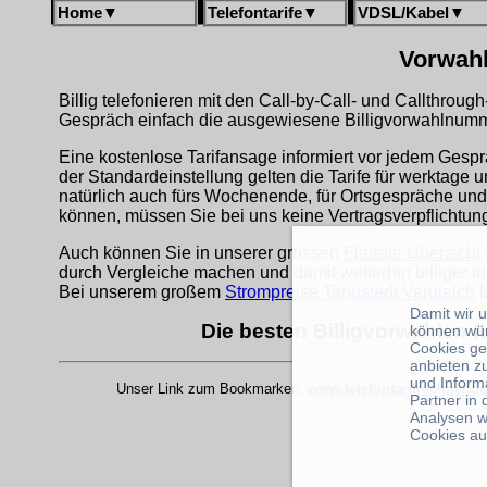
Home
▼
Telefontarife
▼
VDSL/Kabel
▼
Vorwahl
Billig telefonieren mit den Call-by-Call- und Callthrou
Gespräch einfach die ausgewiesene Billigvorwahlnumme
Eine kostenlose Tarifansage informiert vor jedem Gespr
der Standardeinstellung gelten die Tarife für werktage 
natürlich auch fürs Wochenende, für Ortsgespräche und
können, müssen Sie bei uns keine Vertragsverpflichtu
Auch können Sie in unserer grossen
Flatrate Übersicht
durch Vergleiche machen und damit weiterhin billiger te
Bei unserem großem
Strompreise Tangstedt Vergleich
k
Damit wir 
Die besten Billigvorwahlen f
können wü
Cookies ge
anbieten z
und Inform
Unser Link zum Bookmarken:
www.telefontarifrechner.de
Partner in
Analysen w
Cookies au