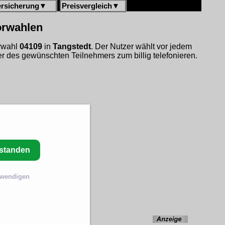
ersicherung
▼
Preisvergleich
▼
vorwahlen
orwahl
04109
in
Tangstedt
. Der Nutzer wählt vor jedem
 des gewünschten Teilnehmers zum billig telefonieren.
rstanden
twendigen