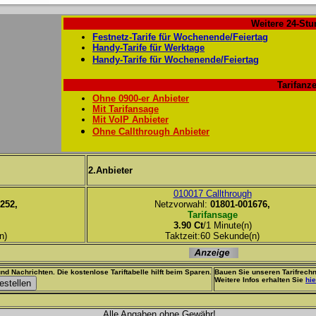
Weitere 24-Stu
Festnetz-Tarife für Wochenende/Feiertag
Handy-Tarife für Werktage
Handy-Tarife für Wochenende/Feiertag
Tarifanze
Ohne 0900-er Anbieter
Mit Tarifansage
Mit VoIP Anbieter
Ohne Callthrough Anbieter
2.Anbieter
010017 Callthrough
252,
Netzvorwahl:
01801-001676,
Tarifansage
3.90 Ct
/1 Minute(n)
n)
Taktzeit:60 Sekunde(n)
nd Nachrichten. Die kostenlose Tariftabelle hilft beim Sparen.
Bauen Sie unseren Tarifrechn
Weitere Infos erhalten Sie
hie
Alle Angaben ohne Gewähr!