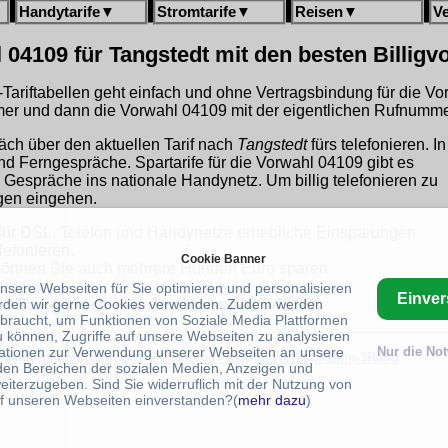
Handytarife
▼
Stromtarife
▼
Reisen
▼
V
 04109 für Tangstedt mit den besten Billig
gh-Tariftabellen geht einfach und ohne Vertragsbindung für die V
r und dann die Vorwahl 04109 mit der eigentlichen Rufnummer
äch über den aktuellen Tarif nach
Tangstedt
fürs telefonieren. In
und Ferngespräche. Spartarife für die Vorwahl 04109 gibt es
 Gespräche ins nationale Handynetz. Um billig telefonieren zu
ngen eingehen.
für DSL, Telefon und Handynetze erhebliche Einsparungen
lefonieren.
Cookie Banner
önnen Sie auch mehrere Hundert Euro sparen
unsere Webseiten für Sie optimieren und personalisieren
Einve
ür Tangstedt mit der Vorwahl 04109:
rden wir gerne Cookies verwenden. Zudem werden
braucht, um Funktionen von Soziale Media Plattformen
u können, Zugriffe auf unsere Webseiten zu analysieren
ationen zur Verwendung unserer Webseiten an unsere
Nur die No
/telefontarife/Calltrough-24 Stunden-Tabelle-Werktag-1Min-3Rang
 den Bereichen der sozialen Medien, Anzeigen und
eiterzugeben. Sind Sie widerruflich mit der Nutzung von
f unseren Webseiten einverstanden?(
mehr dazu
)