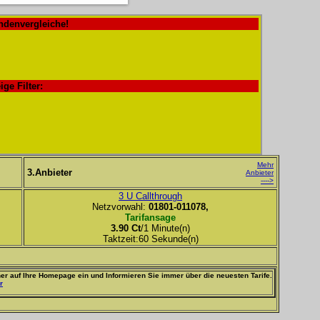
ndenvergleiche!
ige Filter:
Mehr
3.Anbieter
Anbieter
---->
3 U Callthrough
Netzvorwahl:
01801-011078,
Tarifansage
3.90 Ct
/1 Minute(n)
Taktzeit:60 Sekunde(n)
er auf Ihre Homepage ein und Informieren Sie immer über die neuesten Tarife.
r