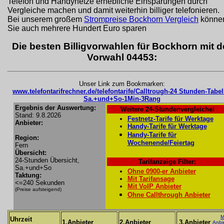
Telefon und Handynetze erhebliche Einsparungen durch
Vergleiche machen und damit weiterhin billiger telefonieren.
Bei unserem großem
Strompreise Bockhorn Vergleich
könne
Sie auch mehrere Hundert Euro sparen
Die besten Billigvorwahlen für Bockhorn mit d
Vorwahl 04453:
Unser Link zum Bookmarken:
www.telefontarifrechner.de/telefontarife/Calltrough-24 Stunden-Tabel
Sa.+und+So-1Min-3Rang
Ergebnis der Auswertung:
Weitere 24-Stundenvergleiche!
Stand: 9.8.2026
Festnetz-Tarife für Werktage
Anbieter:
Handy-Tarife für Werktage
Handy-Tarife für
Region:
Wochenende/Feiertag
Fern
Übersicht:
24-Stunden Übersicht,
Tarifanzeige Filter:
Sa.+und+So
Ohne 0900-er Anbieter
Taktung:
Mit Tarifansage
<=240 Sekunden
Mit VoIP Anbieter
(Preise aufsteigend)
Ohne Callthrough Anbieter
M
Uhrzeit
1.Anbieter
2.Anbieter
3.Anbieter
Anbi