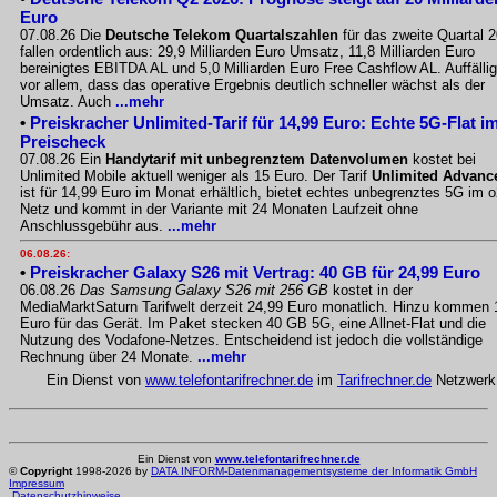
Euro
07.08.26 Die
Deutsche Telekom Quartalszahlen
für das zweite Quartal 
fallen ordentlich aus: 29,9 Milliarden Euro Umsatz, 11,8 Milliarden Euro
bereinigtes EBITDA AL und 5,0 Milliarden Euro Free Cashflow AL. Auffällig
vor allem, dass das operative Ergebnis deutlich schneller wächst als der
Umsatz. Auch
...mehr
•
Preiskracher Unlimited-Tarif für 14,99 Euro: Echte 5G-Flat i
Preischeck
07.08.26 Ein
Handytarif mit unbegrenztem Datenvolumen
kostet bei
Unlimited Mobile aktuell weniger als 15 Euro. Der Tarif
Unlimited Advanc
ist für 14,99 Euro im Monat erhältlich, bietet echtes unbegrenztes 5G im o
Netz und kommt in der Variante mit 24 Monaten Laufzeit ohne
Anschlussgebühr aus.
...mehr
06.08.26:
•
Preiskracher Galaxy S26 mit Vertrag: 40 GB für 24,99 Euro
06.08.26
Das Samsung Galaxy S26 mit 256 GB
kostet in der
MediaMarktSaturn Tarifwelt derzeit 24,99 Euro monatlich. Hinzu kommen 
Euro für das Gerät. Im Paket stecken 40 GB 5G, eine Allnet-Flat und die
Nutzung des Vodafone-Netzes. Entscheidend ist jedoch die vollständige
Rechnung über 24 Monate.
...mehr
Ein Dienst von
www.telefontarifrechner.de
im
Tarifrechner.de
Netzwerk
Ein Dienst von
www.telefontarifrechner.de
©
Copyright
1998-2026 by
DATA INFORM-Datenmanagementsysteme der Informatik GmbH
Impressum
Datenschutzhinweise