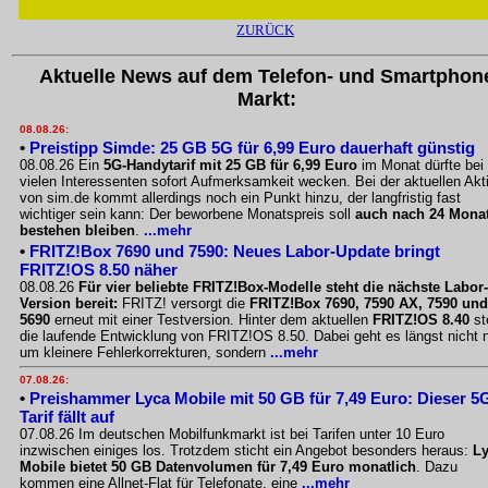
ZURÜCK
Aktuelle News auf dem Telefon- und Smartphon
Markt:
08.08.26:
•
Preistipp Simde: 25 GB 5G für 6,99 Euro dauerhaft günstig
08.08.26 Ein
5G-Handytarif mit 25 GB für 6,99 Euro
im Monat dürfte bei
vielen Interessenten sofort Aufmerksamkeit wecken. Bei der aktuellen Akt
von sim.de kommt allerdings noch ein Punkt hinzu, der langfristig fast
wichtiger sein kann: Der beworbene Monatspreis soll
auch nach 24 Mona
bestehen bleiben
.
...mehr
•
FRITZ!Box 7690 und 7590: Neues Labor-Update bringt
FRITZ!OS 8.50 näher
08.08.26
Für vier beliebte FRITZ!Box-Modelle steht die nächste Labor-
Version bereit:
FRITZ! versorgt die
FRITZ!Box 7690, 7590 AX, 7590 und
5690
erneut mit einer Testversion. Hinter dem aktuellen
FRITZ!OS 8.40
st
die laufende Entwicklung von FRITZ!OS 8.50. Dabei geht es längst nicht 
um kleinere Fehlerkorrekturen, sondern
...mehr
07.08.26:
•
Preishammer Lyca Mobile mit 50 GB für 7,49 Euro: Dieser 5
Tarif fällt auf
07.08.26 Im deutschen Mobilfunkmarkt ist bei Tarifen unter 10 Euro
inzwischen einiges los. Trotzdem sticht ein Angebot besonders heraus:
L
Mobile bietet 50 GB Datenvolumen für 7,49 Euro monatlich
. Dazu
kommen eine Allnet-Flat für Telefonate, eine
...mehr