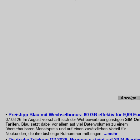
•
Preistipp Blau mit Wechselbonus: 60 GB effektiv für 9,99 Eu
07.08.26 Im August verschärft sich der Wettbewerb bei günstigen
SIM-Onl
Tarifen
. Blau setzt dabei vor allem auf viel Datenvolumen zu einem
überschaubaren Monatspreis und auf einen zusätzlichen Vorteil für
Neukunden, die ihre bisherige Rufnummer mitbringen.
...mehr
•
Deutsche Telekom Q2 2026: Prognose steigt auf 20 Milliarde