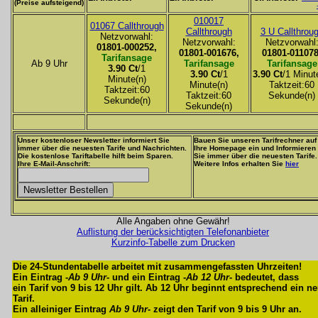
(Preise aufsteigend)
010017
01067 Callthrough
Callthrough
3 U Callthrou
Netzvorwahl:
Netzvorwahl:
Netzvorwahl
01801-000252,
01801-001676,
01801-011078
Tarifansage
Ab 9 Uhr
Tarifansage
Tarifansage
3.90 Ct
/1
3.90 Ct
/1
3.90 Ct
/1 Minut
Minute(n)
Minute(n)
Taktzeit:60
Taktzeit:60
Taktzeit:60
Sekunde(n)
Sekunde(n)
Sekunde(n)
Unser kostenloser Newsletter informiert Sie
Bauen Sie unseren Tarifrechner auf
immer über die neuesten Tarife und Nachrichten.
Ihre Homepage ein und Informieren
Die kostenlose Tariftabelle hilft beim Sparen.
Sie immer über die neuesten Tarife.
Ihre E-Mail-Anschrift:
Weitere Infos erhalten Sie
hier
Alle Angaben ohne Gewähr!
Auflistung der berücksichtigten Telefonanbieter
Kurzinfo-Tabelle zum Drucken
Die 24-Stundentabelle arbeitet mit zusammengefassten Uhrzeiten!
Ein Eintrag -
Ab 9 Uhr
- und ein Eintrag -
Ab 12 Uhr
- bedeutet, dass
ein Tarif von 9 bis 12 Uhr gilt. Ab 12 Uhr beginnt entsprechend ein n
Tarif.
Ein alleiniger Eintrag
Ab 9 Uhr
- zeigt den Tarif von 9 bis 9 Uhr an.