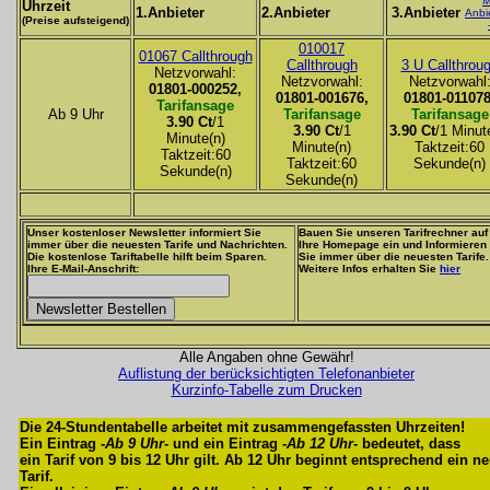
M
Uhrzeit
1.Anbieter
2.Anbieter
3.Anbieter
Anbi
(Preise aufsteigend)
010017
01067 Callthrough
Callthrough
3 U Callthrou
Netzvorwahl:
Netzvorwahl:
Netzvorwahl
01801-000252,
01801-001676,
01801-011078
Tarifansage
Ab 9 Uhr
Tarifansage
Tarifansage
3.90 Ct
/1
3.90 Ct
/1
3.90 Ct
/1 Minut
Minute(n)
Minute(n)
Taktzeit:60
Taktzeit:60
Taktzeit:60
Sekunde(n)
Sekunde(n)
Sekunde(n)
Unser kostenloser Newsletter informiert Sie
Bauen Sie unseren Tarifrechner auf
immer über die neuesten Tarife und Nachrichten.
Ihre Homepage ein und Informieren
Die kostenlose Tariftabelle hilft beim Sparen.
Sie immer über die neuesten Tarife.
Ihre E-Mail-Anschrift:
Weitere Infos erhalten Sie
hier
Alle Angaben ohne Gewähr!
Auflistung der berücksichtigten Telefonanbieter
Kurzinfo-Tabelle zum Drucken
Die 24-Stundentabelle arbeitet mit zusammengefassten Uhrzeiten!
Ein Eintrag -
Ab 9 Uhr
- und ein Eintrag -
Ab 12 Uhr
- bedeutet, dass
ein Tarif von 9 bis 12 Uhr gilt. Ab 12 Uhr beginnt entsprechend ein n
Tarif.