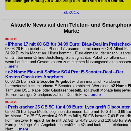
Ein alleiniger Eintrag
Ab 9 Uhr
- zeigt den Tarif von 9 bis 9 Uhr an.
ZURÜCK
Aktuelle News auf dem Telefon- und Smartphon
Markt:
06.08.26:
•
iPhone 17 mit 60 GB für 34,99 Euro: Blau-Deal im Preischec
06.08.26 Blau bietet das iPhone 17 zusammen mit einer 60-GB-Allnet-Flat
34,99 Euro im Monat an. Hinzu kommt 1 Euro einmalig, der Anschlussprei
entfällt bei einer Online-Bestellung. Günstig ist das Paket vor allem dann,
wenn Laufzeit und Gesamtkosten zum eigenen Nutzungsverhalten passen
...mehr
•
o2 Home Flex mit SoFlow SO4 Pro: E-Scooter-Deal --Der
Kosten Check des Angebots
06.08.26 Beim
o2 E-Scooter Angebot
wird ein monatlich kündbarer
Internetanschluss mit einem E-Scooter kombiniert. Wer einen
o2 Home F
Tarif über DSL, Kabel oder Glasfaser bestellt, soll zwölf Monate lang jewei
10 Euro weniger Grundpreis zahlen. Den SoFlow
...mehr
05.08.26:
•
Preiskracher 25 GB 5G für 4,99 Euro: Lyca greift Discounter
05.08.26 Bei Lyca Mobile beginnen die neuen Tarife mit 10 GB für 3,99 Eu
im Monat. Für 25 GB werden 4,99 Euro fällig, 50 GB kosten 7,49 Euro. Hi
kommen zwei
Prepaid Tarife
mit 32 GB für 4,49 Euro und 120 GB für 9,9
Euro je 28 Tage. Alle Angebote unterstützen 5G und laufen im Telefónica-
Netz.
...mehr