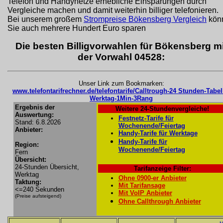
Telefon und Handynetze erhebliche Einsparungen durch
Vergleiche machen und damit weiterhin billiger telefonieren.
Bei unserem großem
Strompreise Bökensberg Vergleich
kön
Sie auch mehrere Hundert Euro sparen
Die besten Billigvorwahlen für Bökensberg mi
der Vorwahl 04528:
Unser Link zum Bookmarken:
www.telefontarifrechner.de/telefontarife/Calltrough-24 Stunden-Tabel
Werktag-1Min-3Rang
Ergebnis der
Weitere 24-Stundenvergleiche!
Auswertung:
Festnetz-Tarife für
Stand: 6.8.2026
Wochenende/Feiertag
Anbieter:
Handy-Tarife für Werktage
Handy-Tarife für
Region:
Wochenende/Feiertag
Fern
Übersicht:
24-Stunden Übersicht,
Tarifanzeige Filter:
Werktag
Ohne 0900-er Anbieter
Taktung:
Mit Tarifansage
<=240 Sekunden
Mit VoIP Anbieter
(Preise aufsteigend)
Ohne Callthrough Anbieter