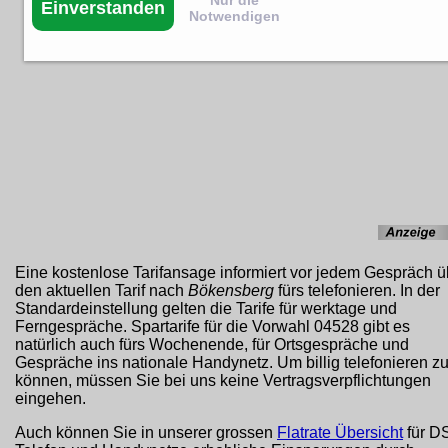
Einverstanden
Notwendigen
Eine kostenlose Tarifansage informiert vor jedem Gespräch ü
den aktuellen Tarif nach
Bökensberg
fürs telefonieren. In der
Standardeinstellung gelten die Tarife für werktage und
Ferngespräche. Spartarife für die Vorwahl 04528 gibt es
natürlich auch fürs Wochenende, für Ortsgespräche und
Gespräche ins nationale Handynetz. Um billig telefonieren z
können, müssen Sie bei uns keine Vertragsverpflichtungen
eingehen.
Auch können Sie in unserer grossen
Flatrate Übersicht
für D