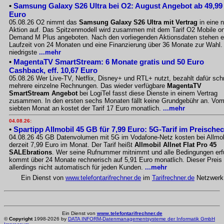
•
Samsung Galaxy S26 Ultra bei O2: August Angebot ab 49,99
Euro
05.08.26 O2 nimmt das
Samsung Galaxy S26 Ultra mit Vertrag
in eine 
Aktion auf. Das Spitzenmodell wird zusammen mit dem Tarif O2 Mobile o
Demand M Plus angeboten. Nach den vorliegenden Aktionsdaten stehen e
Laufzeit von 24 Monaten und eine Finanzierung über 36 Monate zur Wahl.
niedrigste
...mehr
•
MagentaTV SmartStream: 6 Monate gratis und 50 Euro
Cashback, eff. 10,67 Euro
05.08.26 Wer Live-TV, Netflix, Disney+ und RTL+ nutzt, bezahlt dafür sch
mehrere einzelne Rechnungen. Das wieder verfügbare
MagentaTV
SmartStream Angebot
bei LogiTel fasst diese Dienste in einem Vertrag
zusammen. In den ersten sechs Monaten fällt keine Grundgebühr an. Vo
siebten Monat an kostet der Tarif 17 Euro monatlich.
...mehr
04.08.26:
•
Spartipp Allmobil 45 GB für 7,99 Euro: 5G-Tarif im Preische
04.08.26 45 GB Datenvolumen mit 5G im Vodafone-Netz kosten bei Allmob
derzeit 7,99 Euro im Monat. Der Tarif heißt
Allmobil Allnet Flat Pro 45
SALEbrations
. Wer seine Rufnummer mitnimmt und alle Bedingungen erfü
kommt über 24 Monate rechnerisch auf 5,91 Euro monatlich. Dieser Preis g
allerdings nicht automatisch für jeden Kunden.
...mehr
Ein Dienst von
www.telefontarifrechner.de
im
Tarifrechner.de
Netzwerk
Ein Dienst von
www.telefontarifrechner.de
©
Copyright
1998-2026 by
DATA INFORM-Datenmanagementsysteme der Informatik GmbH