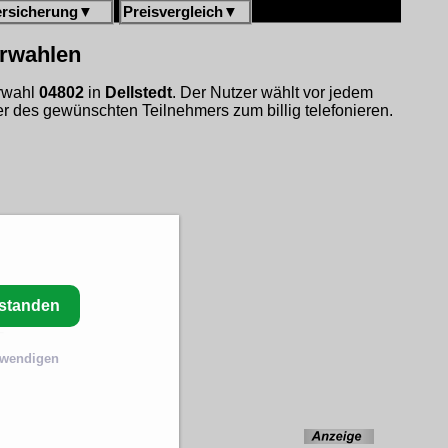
ersicherung
▼
Preisvergleich
▼
orwahlen
orwahl
04802
in
Dellstedt
. Der Nutzer wählt vor jedem
 des gewünschten Teilnehmers zum billig telefonieren.
rstanden
twendigen