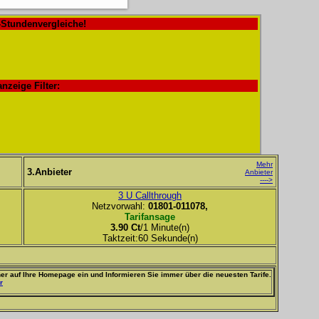
-Stundenvergleiche!
anzeige Filter:
Mehr
3.Anbieter
Anbieter
---->
3 U Callthrough
Netzvorwahl:
01801-011078,
Tarifansage
3.90 Ct
/1 Minute(n)
Taktzeit:60 Sekunde(n)
er auf Ihre Homepage ein und Informieren Sie immer über die neuesten Tarife.
r