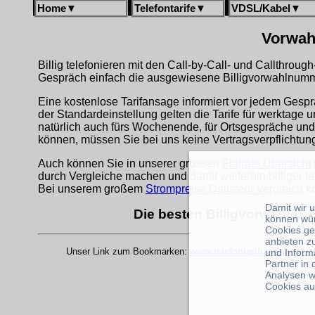
Home
▼
Telefontarife
▼
VDSL/Kabel
▼
Vorwahl
Billig telefonieren mit den Call-by-Call- und Callthrou
Gespräch einfach die ausgewiesene Billigvorwahlnumme
Eine kostenlose Tarifansage informiert vor jedem Gespr
der Standardeinstellung gelten die Tarife für werktage 
natürlich auch fürs Wochenende, für Ortsgespräche und
können, müssen Sie bei uns keine Vertragsverpflichtu
Auch können Sie in unserer grossen
Flatrate Übersicht
durch Vergleiche machen und damit weiterhin billiger te
Bei unserem großem
Strompreise Dellstedt Vergleich
kö
Damit wir 
Die besten Billigvorwahlen f
können wü
Cookies ge
anbieten z
Unser Link zum Bookmarken:
www.telefontarifrechner.de/
und Inform
Partner in
Analysen w
Cookies au