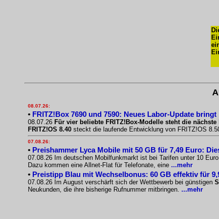
Di
Ei
ei
Ei
A
08.07.26:
•
FRITZ!Box 7690 und 7590: Neues Labor-Update bringt
08.07.26
Für vier beliebte FRITZ!Box-Modelle steht die nächste 
FRITZ!OS 8.40
steckt die laufende Entwicklung von FRITZ!OS 8.50.
07.08.26:
•
Preishammer Lyca Mobile mit 50 GB für 7,49 Euro: Diese
07.08.26 Im deutschen Mobilfunkmarkt ist bei Tarifen unter 10 Eur
Dazu kommen eine Allnet-Flat für Telefonate, eine
...mehr
•
Preistipp Blau mit Wechselbonus: 60 GB effektiv für 9
07.08.26 Im August verschärft sich der Wettbewerb bei günstigen
S
Neukunden, die ihre bisherige Rufnummer mitbringen.
...mehr