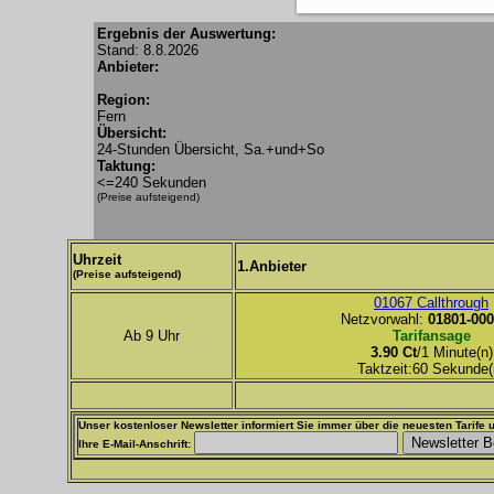
Ergebnis der Auswertung:
Stand: 8.8.2026
Anbieter:
Region:
Fern
Übersicht:
24-Stunden Übersicht, Sa.+und+So
Taktung:
<=240 Sekunden
(Preise aufsteigend)
Uhrzeit
1.Anbieter
(Preise aufsteigend)
01067 Callthrough
Netzvorwahl:
01801-000
Ab 9 Uhr
Tarifansage
3.90 Ct
/1 Minute(n)
Taktzeit:60 Sekunde(
Unser kostenloser Newsletter informiert Sie immer über die neuesten Tarife u
Ihre E-Mail-Anschrift: