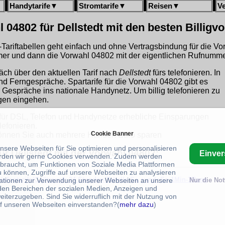
Handytarife
▼
Stromtarife
▼
Reisen
▼
V
 04802 für Dellstedt mit den besten Billigv
gh-Tariftabellen geht einfach und ohne Vertragsbindung für die V
r und dann die Vorwahl 04802 mit der eigentlichen Rufnummer
äch über den aktuellen Tarif nach
Dellstedt
fürs telefonieren. In
und Ferngespräche. Spartarife für die Vorwahl 04802 gibt es
 Gespräche ins nationale Handynetz. Um billig telefonieren zu
ngen eingehen.
für DSL, Telefon und Handynetze erhebliche Einsparungen
lefonieren.
Cookie Banner
nnen Sie auch mehrere Hundert Euro sparen
unsere Webseiten für Sie optimieren und personalisieren
ür Dellstedt mit der Vorwahl 04802:
Einve
rden wir gerne Cookies verwenden. Zudem werden
braucht, um Funktionen von Soziale Media Plattformen
u können, Zugriffe auf unsere Webseiten zu analysieren
telefontarife/Calltrough-24 Stunden-Tabelle-Sa.+und+So-1Min-3Rang
ationen zur Verwendung unserer Webseiten an unsere
Nur die No
 den Bereichen der sozialen Medien, Anzeigen und
eiterzugeben. Sind Sie widerruflich mit der Nutzung von
f unseren Webseiten einverstanden?(
mehr dazu
)