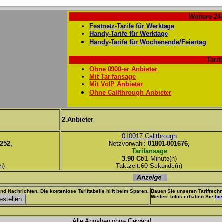
Weitere 24
Festnetz-Tarife für Werktage
Handy-Tarife für Werktage
Handy-Tarife für Wochenende/Feiertag
Tarif
Ohne 0900-er Anbieter
Mit Tarifansage
Mit VoIP Anbieter
Ohne Callthrough Anbieter
2.Anbieter
010017 Callthrough
252,
Netzvorwahl:
01801-001676,
Tarifansage
3.90 Ct
/1 Minute(n)
n)
Taktzeit:60 Sekunde(n)
nd Nachrichten. Die kostenlose Tariftabelle hilft beim Sparen.
Bauen Sie unseren Tarifrechn
Weitere Infos erhalten Sie
hie
Alle Angaben ohne Gewähr!