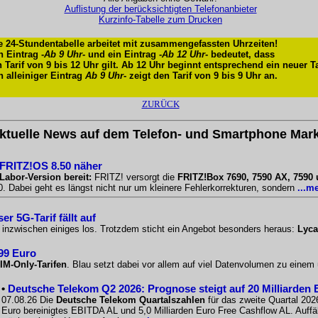
Auflistung der berücksichtigten Telefonanbieter
Kurzinfo-Tabelle zum Drucken
e 24-Stundentabelle arbeitet mit zusammengefassten Uhrzeiten!
n Eintrag -
Ab 9 Uhr
- und ein Eintrag -
Ab 12 Uhr
- bedeutet, dass
n Tarif von 9 bis 12 Uhr gilt. Ab 12 Uhr beginnt entsprechend ein neuer Ta
n alleiniger Eintrag
Ab 9 Uhr
- zeigt den Tarif von 9 bis 9 Uhr an.
ZURÜCK
ktuelle News auf dem Telefon- und Smartphone Mark
 FRITZ!OS 8.50 näher
Labor-Version bereit:
FRITZ! versorgt die
FRITZ!Box 7690, 7590 AX, 7590
 Dabei geht es längst nicht nur um kleinere Fehlerkorrekturen, sondern
...m
r 5G-Tarif fällt auf
o inzwischen einiges los. Trotzdem sticht ein Angebot besonders heraus:
Lyca
,99 Euro
IM-Only-Tarifen
. Blau setzt dabei vor allem auf viel Datenvolumen zu einem
•
Deutsche Telekom Q2 2026: Prognose steigt auf 20 Milliarden 
07.08.26 Die
Deutsche Telekom Quartalszahlen
für das zweite Quartal 2026
Euro bereinigtes EBITDA AL und 5,0 Milliarden Euro Free Cashflow AL. Auffäll