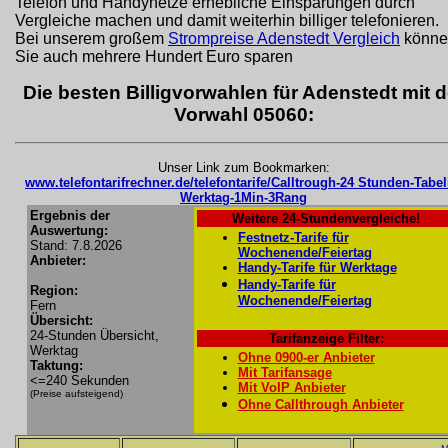
Telefon und Handynetze erhebliche Einsparungen durch
Vergleiche machen und damit weiterhin billiger telefonieren.
Bei unserem großem
Strompreise Adenstedt Vergleich
könne
Sie auch mehrere Hundert Euro sparen
Die besten Billigvorwahlen für Adenstedt mit d
Vorwahl 05060:
Unser Link zum Bookmarken:
www.telefontarifrechner.de/telefontarife/Calltrough-24 Stunden-Tabel
Werktag-1Min-3Rang
Ergebnis der
Weitere 24-Stundenvergleiche!
Auswertung:
Festnetz-Tarife für
Stand: 7.8.2026
Wochenende/Feiertag
Anbieter:
Handy-Tarife für Werktage
Handy-Tarife für
Region:
Wochenende/Feiertag
Fern
Übersicht:
24-Stunden Übersicht,
Tarifanzeige Filter:
Werktag
Ohne 0900-er Anbieter
Taktung:
Mit Tarifansage
<=240 Sekunden
Mit VoIP Anbieter
(Preise aufsteigend)
Ohne Callthrough Anbieter