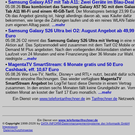
•
Samsung Galaxy A57 mit Tab A11: Zwei Geräte im Blau-Deal
05.08.26
Blau kombiniert das Samsung Galaxy A57 5G mit dem Gala
Tab A11 Wi-Fi und einem 40-GB-Tarif.
Der Monatspreis beträgt 23,99 Eu
Ob das Angebot günstig ist, hängt allerdings davon ab, was Käufer dafür
bekommen, wie lange die Zahlungen laufen und ob ein reines WLAN-Table
zum eigenen Alltag passt.
...mehr
•
Samsung Galaxy S26 Ultra bei O2: August Angebot ab 49,99
Euro
05.08.26 O2 nimmt das
Samsung Galaxy S26 Ultra mit Vertrag
in eine 
Aktion auf. Das Spitzenmodell wird zusammen mit dem Tarif O2 Mobile o
Demand M Plus angeboten. Nach den vorliegenden Aktionsdaten stehen e
Laufzeit von 24 Monaten und eine Finanzierung über 36 Monate zur Wahl.
niedrigste
...mehr
•
MagentaTV SmartStream: 6 Monate gratis und 50 Euro
Cashback, eff. 10,67 Euro
05.08.26 Wer Live-TV, Netflix, Disney+ und RTL+ nutzt, bezahlt dafür sch
mehrere einzelne Rechnungen. Das wieder verfügbare
MagentaTV
SmartStream Angebot
bei LogiTel fasst diese Dienste in einem Vertrag
zusammen. In den ersten sechs Monaten fällt keine Grundgebühr an. Vo
siebten Monat an kostet der Tarif 17 Euro monatlich.
...mehr
Ein Dienst von
www.telefontarifrechner.de
im
Tarifrechner.de
Netzwerk
Ein Dienst von
www.telefontarifrechner.de
©
Copyright
1998-2026 by
DATA INFORM-Datenmanagementsysteme der Informatik GmbH
Impressum
Datenschutzhinweise