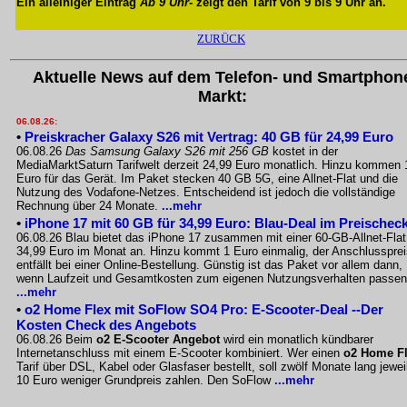
Ein alleiniger Eintrag
Ab 9 Uhr
- zeigt den Tarif von 9 bis 9 Uhr an.
ZURÜCK
Aktuelle News auf dem Telefon- und Smartphon
Markt:
06.08.26:
•
Preiskracher Galaxy S26 mit Vertrag: 40 GB für 24,99 Euro
06.08.26
Das Samsung Galaxy S26 mit 256 GB
kostet in der
MediaMarktSaturn Tarifwelt derzeit 24,99 Euro monatlich. Hinzu kommen 
Euro für das Gerät. Im Paket stecken 40 GB 5G, eine Allnet-Flat und die
Nutzung des Vodafone-Netzes. Entscheidend ist jedoch die vollständige
Rechnung über 24 Monate.
...mehr
•
iPhone 17 mit 60 GB für 34,99 Euro: Blau-Deal im Preischec
06.08.26 Blau bietet das iPhone 17 zusammen mit einer 60-GB-Allnet-Flat
34,99 Euro im Monat an. Hinzu kommt 1 Euro einmalig, der Anschlussprei
entfällt bei einer Online-Bestellung. Günstig ist das Paket vor allem dann,
wenn Laufzeit und Gesamtkosten zum eigenen Nutzungsverhalten passen
...mehr
•
o2 Home Flex mit SoFlow SO4 Pro: E-Scooter-Deal --Der
Kosten Check des Angebots
06.08.26 Beim
o2 E-Scooter Angebot
wird ein monatlich kündbarer
Internetanschluss mit einem E-Scooter kombiniert. Wer einen
o2 Home F
Tarif über DSL, Kabel oder Glasfaser bestellt, soll zwölf Monate lang jewei
10 Euro weniger Grundpreis zahlen. Den SoFlow
...mehr