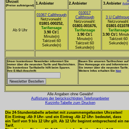
M
Uhrzeit
1.Anbieter
2.Anbieter
3.Anbieter
Anbi
(Preise aufsteigend)
010017
01067 Callthrough
Callthrough
3 U Callthrou
Netzvorwahl:
Netzvorwahl:
Netzvorwahl
01801-000252,
01801-001676,
01801-011078
Tarifansage
Ab 9 Uhr
Tarifansage
Tarifansage
3.90 Ct
/1
3.90 Ct
/1
3.90 Ct
/1 Minut
Minute(n)
Minute(n)
Taktzeit:60
Taktzeit:60
Taktzeit:60
Sekunde(n)
Sekunde(n)
Sekunde(n)
Unser kostenloser Newsletter informiert Sie
Bauen Sie unseren Tarifrechner auf
immer über die neuesten Tarife und Nachrichten.
Ihre Homepage ein und Informieren
Die kostenlose Tariftabelle hilft beim Sparen.
Sie immer über die neuesten Tarife.
Ihre E-Mail-Anschrift:
Weitere Infos erhalten Sie
hier
Alle Angaben ohne Gewähr!
Auflistung der berücksichtigten Telefonanbieter
Kurzinfo-Tabelle zum Drucken
Die 24-Stundentabelle arbeitet mit zusammengefassten Uhrzeiten!
Ein Eintrag -
Ab 9 Uhr
- und ein Eintrag -
Ab 12 Uhr
- bedeutet, dass
ein Tarif von 9 bis 12 Uhr gilt. Ab 12 Uhr beginnt entsprechend ein n
Tarif.