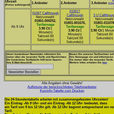
M
Uhrzeit
1.Anbieter
2.Anbieter
3.Anbieter
Anbi
(Preise aufsteigend)
010017
01067 Callthrough
Callthrough
3 U Callthrou
Netzvorwahl:
Netzvorwahl:
Netzvorwahl
01801-000252,
01801-001676,
01801-011078
Tarifansage
Ab 9 Uhr
Tarifansage
Tarifansage
3.90 Ct
/1
3.90 Ct
/1
3.90 Ct
/1 Minut
Minute(n)
Minute(n)
Taktzeit:60
Taktzeit:60
Taktzeit:60
Sekunde(n)
Sekunde(n)
Sekunde(n)
Unser kostenloser Newsletter informiert Sie
Bauen Sie unseren Tarifrechner auf
immer über die neuesten Tarife und Nachrichten.
Ihre Homepage ein und Informieren
Die kostenlose Tariftabelle hilft beim Sparen.
Sie immer über die neuesten Tarife.
Ihre E-Mail-Anschrift:
Weitere Infos erhalten Sie
hier
Alle Angaben ohne Gewähr!
Auflistung der berücksichtigten Telefonanbieter
Kurzinfo-Tabelle zum Drucken
Die 24-Stundentabelle arbeitet mit zusammengefassten Uhrzeiten!
Ein Eintrag -
Ab 9 Uhr
- und ein Eintrag -
Ab 12 Uhr
- bedeutet, dass
ein Tarif von 9 bis 12 Uhr gilt. Ab 12 Uhr beginnt entsprechend ein n
Tarif.