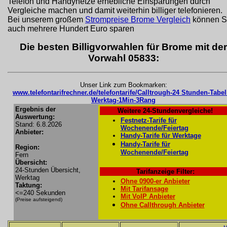
Telefon und Handynetze erhebliche Einsparungen durch
Vergleiche machen und damit weiterhin billiger telefonieren.
Bei unserem großem
Strompreise Brome Vergleich
können S
auch mehrere Hundert Euro sparen
Die besten Billigvorwahlen für Brome mit der
Vorwahl 05833:
Unser Link zum Bookmarken:
www.telefontarifrechner.de/telefontarife/Calltrough-24 Stunden-Tabel
Werktag-1Min-3Rang
Ergebnis der
Weitere 24-Stundenvergleiche!
Auswertung:
Festnetz-Tarife für
Stand: 6.8.2026
Wochenende/Feiertag
Anbieter:
Handy-Tarife für Werktage
Handy-Tarife für
Region:
Wochenende/Feiertag
Fern
Übersicht:
24-Stunden Übersicht,
Tarifanzeige Filter:
Werktag
Ohne 0900-er Anbieter
Taktung:
Mit Tarifansage
<=240 Sekunden
Mit VoIP Anbieter
(Preise aufsteigend)
Ohne Callthrough Anbieter