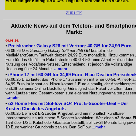
Ein alleiniger Eintrag
Ab 9 Uhr
- zeigt den Tarif von 9 bis 9 Uhr an.
ZURÜCK
Aktuelle News auf dem Telefon- und Smartphon
Markt:
06.08.26:
•
Preiskracher Galaxy S26 mit Vertrag: 40 GB für 24,99 Euro
06.08.26
Das Samsung Galaxy S26 mit 256 GB
kostet in der
MediaMarktSaturn Tarifwelt derzeit 24,99 Euro monatlich. Hinzu kommen 
Euro für das Gerät. Im Paket stecken 40 GB 5G, eine Allnet-Flat und die
Nutzung des Vodafone-Netzes. Entscheidend ist jedoch die vollständige
Rechnung über 24 Monate.
...mehr
•
iPhone 17 mit 60 GB für 34,99 Euro: Blau-Deal im Preischec
06.08.26 Blau bietet das iPhone 17 zusammen mit einer 60-GB-Allnet-Flat
34,99 Euro im Monat an. Hinzu kommt 1 Euro einmalig, der Anschlussprei
entfällt bei einer Online-Bestellung. Günstig ist das Paket vor allem dann,
wenn Laufzeit und Gesamtkosten zum eigenen Nutzungsverhalten passen
...mehr
•
o2 Home Flex mit SoFlow SO4 Pro: E-Scooter-Deal --Der
Kosten Check des Angebots
06.08.26 Beim
o2 E-Scooter Angebot
wird ein monatlich kündbarer
Internetanschluss mit einem E-Scooter kombiniert. Wer einen
o2 Home F
Tarif über DSL, Kabel oder Glasfaser bestellt, soll zwölf Monate lang jewei
10 Euro weniger Grundpreis zahlen. Den SoFlow
...mehr