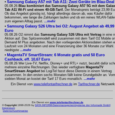
•
Samsung Galaxy A57 mit Tab A11: Zwei Geräte im Blau-Deal
05.08.26
Blau kombiniert das Samsung Galaxy A57 5G mit dem Gala
Tab A11 Wi-Fi und einem 40-GB-Tarif.
Der Monatspreis beträgt 23,99 Eu
Ob das Angebot günstig ist, hängt allerdings davon ab, was Käufer dafür
bekommen, wie lange die Zahlungen laufen und ob ein reines WLAN-Table
zum eigenen Alltag passt.
...mehr
•
Samsung Galaxy S26 Ultra bei O2: August Angebot ab 49,99
Euro
05.08.26 O2 nimmt das
Samsung Galaxy S26 Ultra mit Vertrag
in eine 
Aktion auf. Das Spitzenmodell wird zusammen mit dem Tarif O2 Mobile o
Demand M Plus angeboten. Nach den vorliegenden Aktionsdaten stehen e
Laufzeit von 24 Monaten und eine Finanzierung über 36 Monate zur Wahl.
niedrigste
...mehr
•
MagentaTV SmartStream: 6 Monate gratis und 50 Euro
Cashback, eff. 10,67 Euro
05.08.26 Wer Live-TV, Netflix, Disney+ und RTL+ nutzt, bezahlt dafür sch
mehrere einzelne Rechnungen. Das wieder verfügbare
MagentaTV
SmartStream Angebot
bei LogiTel fasst diese Dienste in einem Vertrag
zusammen. In den ersten sechs Monaten fällt keine Grundgebühr an. Vo
siebten Monat an kostet der Tarif 17 Euro monatlich.
...mehr
Ein Dienst von
www.telefontarifrechner.de
im
Tarifrechner.de
Netzwerk
Ein Dienst von
www.telefontarifrechner.de
©
Copyright
1998-2026 by
DATA INFORM-Datenmanagementsysteme der Informatik GmbH
Impressum
Datenschutzhinweise