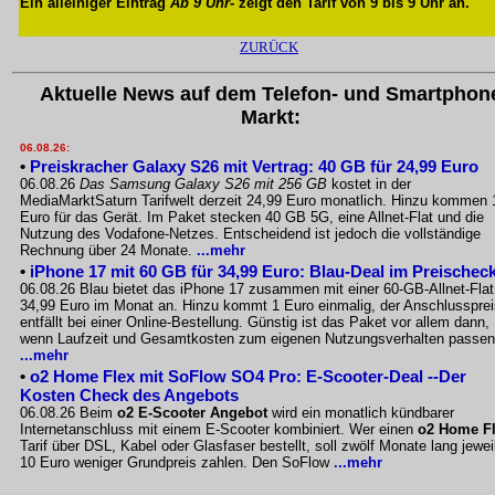
Ein alleiniger Eintrag
Ab 9 Uhr
- zeigt den Tarif von 9 bis 9 Uhr an.
ZURÜCK
Aktuelle News auf dem Telefon- und Smartphon
Markt:
06.08.26:
•
Preiskracher Galaxy S26 mit Vertrag: 40 GB für 24,99 Euro
06.08.26
Das Samsung Galaxy S26 mit 256 GB
kostet in der
MediaMarktSaturn Tarifwelt derzeit 24,99 Euro monatlich. Hinzu kommen 
Euro für das Gerät. Im Paket stecken 40 GB 5G, eine Allnet-Flat und die
Nutzung des Vodafone-Netzes. Entscheidend ist jedoch die vollständige
Rechnung über 24 Monate.
...mehr
•
iPhone 17 mit 60 GB für 34,99 Euro: Blau-Deal im Preischec
06.08.26 Blau bietet das iPhone 17 zusammen mit einer 60-GB-Allnet-Flat
34,99 Euro im Monat an. Hinzu kommt 1 Euro einmalig, der Anschlussprei
entfällt bei einer Online-Bestellung. Günstig ist das Paket vor allem dann,
wenn Laufzeit und Gesamtkosten zum eigenen Nutzungsverhalten passen
...mehr
•
o2 Home Flex mit SoFlow SO4 Pro: E-Scooter-Deal --Der
Kosten Check des Angebots
06.08.26 Beim
o2 E-Scooter Angebot
wird ein monatlich kündbarer
Internetanschluss mit einem E-Scooter kombiniert. Wer einen
o2 Home F
Tarif über DSL, Kabel oder Glasfaser bestellt, soll zwölf Monate lang jewei
10 Euro weniger Grundpreis zahlen. Den SoFlow
...mehr