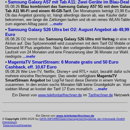
•
Samsung Galaxy A57 mit Tab A11: Zwei Geräte im Blau-Deal
05.08.26
Blau kombiniert das Samsung Galaxy A57 5G mit dem Gala
Tab A11 Wi-Fi und einem 40-GB-Tarif.
Der Monatspreis beträgt 23,99 Eu
Ob das Angebot günstig ist, hängt allerdings davon ab, was Käufer dafür
bekommen, wie lange die Zahlungen laufen und ob ein reines WLAN-Table
zum eigenen Alltag passt.
...mehr
•
Samsung Galaxy S26 Ultra bei O2: August Angebot ab 49,99
Euro
05.08.26 O2 nimmt das
Samsung Galaxy S26 Ultra mit Vertrag
in eine 
Aktion auf. Das Spitzenmodell wird zusammen mit dem Tarif O2 Mobile o
Demand M Plus angeboten. Nach den vorliegenden Aktionsdaten stehen e
Laufzeit von 24 Monaten und eine Finanzierung über 36 Monate zur Wahl.
niedrigste
...mehr
•
MagentaTV SmartStream: 6 Monate gratis und 50 Euro
Cashback, eff. 10,67 Euro
05.08.26 Wer Live-TV, Netflix, Disney+ und RTL+ nutzt, bezahlt dafür sch
mehrere einzelne Rechnungen. Das wieder verfügbare
MagentaTV
SmartStream Angebot
bei LogiTel fasst diese Dienste in einem Vertrag
zusammen. In den ersten sechs Monaten fällt keine Grundgebühr an. Vo
siebten Monat an kostet der Tarif 17 Euro monatlich.
...mehr
Ein Dienst von
www.telefontarifrechner.de
im
Tarifrechner.de
Netzwerk
Ein Dienst von
www.telefontarifrechner.de
©
Copyright
1998-2026 by
DATA INFORM-Datenmanagementsysteme der Informatik GmbH
Impressum
Datenschutzhinweise