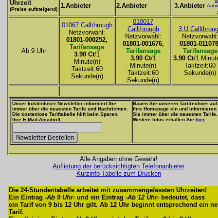
M
Uhrzeit
1.Anbieter
2.Anbieter
3.Anbieter
Anbi
(Preise aufsteigend)
010017
01067 Callthrough
Callthrough
3 U Callthrou
Netzvorwahl:
Netzvorwahl:
Netzvorwahl
01801-000252,
01801-001676,
01801-011078
Tarifansage
Ab 9 Uhr
Tarifansage
Tarifansage
3.90 Ct
/1
3.90 Ct
/1
3.90 Ct
/1 Minut
Minute(n)
Minute(n)
Taktzeit:60
Taktzeit:60
Taktzeit:60
Sekunde(n)
Sekunde(n)
Sekunde(n)
Unser kostenloser Newsletter informiert Sie
Bauen Sie unseren Tarifrechner auf
immer über die neuesten Tarife und Nachrichten.
Ihre Homepage ein und Informieren
Die kostenlose Tariftabelle hilft beim Sparen.
Sie immer über die neuesten Tarife.
Ihre E-Mail-Anschrift:
Weitere Infos erhalten Sie
hier
Alle Angaben ohne Gewähr!
Auflistung der berücksichtigten Telefonanbieter
Kurzinfo-Tabelle zum Drucken
Die 24-Stundentabelle arbeitet mit zusammengefassten Uhrzeiten!
Ein Eintrag -
Ab 9 Uhr
- und ein Eintrag -
Ab 12 Uhr
- bedeutet, dass
ein Tarif von 9 bis 12 Uhr gilt. Ab 12 Uhr beginnt entsprechend ein n
Tarif.