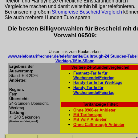
Telefon und Handynetze erhebliche Einsparungen durch
Vergleiche machen und damit weiterhin billiger telefonieren.
Bei unserem großem
Strompreise Bescheid Vergleich
könne
Sie auch mehrere Hundert Euro sparen
Die besten Billigvorwahlen für Bescheid mit d
Vorwahl 06509:
Unser Link zum Bookmarken:
www.telefontarifrechner.de/telefontarife/Calltrough-24 Stunden-Tabel
Werktag-1Min-3Rang
Ergebnis der
Weitere 24-Stundenvergleiche!
Auswertung:
Festnetz-Tarife für
Stand: 6.8.2026
Wochenende/Feiertag
Anbieter:
Handy-Tarife für Werktage
Handy-Tarife für
Region:
Wochenende/Feiertag
Fern
Übersicht:
24-Stunden Übersicht,
Tarifanzeige Filter:
Werktag
Ohne 0900-er Anbieter
Taktung:
Mit Tarifansage
<=240 Sekunden
Mit VoIP Anbieter
(Preise aufsteigend)
Ohne Callthrough Anbieter