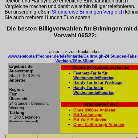
Telefon und Handynetze erhebliche Einsparungen durch
Vergleiche machen und damit weiterhin billiger telefonieren.
Bei unserem großem
Strompreise Brimingen Vergleich
könn
Sie auch mehrere Hundert Euro sparen
Die besten Billigvorwahlen für Brimingen mit d
Vorwahl 06522:
Unser Link zum Bookmarken:
www.telefontarifrechner.de/telefontarife/Calltrough-24 Stunden-Tabel
Werktag-1Min-3Rang
Ergebnis der
Weitere 24-Stundenvergleiche!
Auswertung:
Festnetz-Tarife für
Stand: 10.8.2026
Wochenende/Feiertag
Anbieter:
Handy-Tarife für Werktage
Handy-Tarife für
Region:
Wochenende/Feiertag
Fern
Übersicht:
24-Stunden Übersicht,
Tarifanzeige Filter:
Werktag
Ohne 0900-er Anbieter
Taktung:
Mit Tarifansage
<=240 Sekunden
Mit VoIP Anbieter
(Preise aufsteigend)
Ohne Callthrough Anbieter