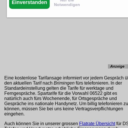
Nur die
Einverstanden
Notwendigen
Eine kostenlose Tarifansage informiert vor jedem Gespräch ü
den aktuellen Tarif nach
Brimingen
fürs telefonieren. In der
Standardeinstellung gelten die Tarife für werktage und
Ferngespräche. Spartarife für die Vorwahl 06522 gibt es
natürlich auch fürs Wochenende, für Ortsgespräche und
Gespräche ins nationale Handynetz. Um billig telefonieren z
können, müssen Sie bei uns keine Vertragsverpflichtungen
eingehen.
Auch können Sie in unserer grossen
Flatrate Übersicht
für D