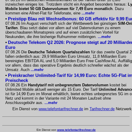
inzwischen einiges los. Trotzdem sticht ein Angebot besonders heraus:
L
Mobile bietet 50 GB Datenvolumen für 7,49 Euro monatlich
. Dazu
kommen eine Allnet-Flat für Telefonate, eine
...mehr
•
Preistipp Blau mit Wechselbonus: 60 GB effektiv für 9,99 Eu
07.08.26 Im August verschärft sich der Wettbewerb bei günstigen
SIM-Onl
Tarifen
. Blau setzt dabei vor allem auf viel Datenvolumen zu einem
überschaubaren Monatspreis und auf einen zusätzlichen Vorteil für
Neukunden, die ihre bisherige Rufnummer mitbringen.
...mehr
•
Deutsche Telekom Q2 2026: Prognose steigt auf 20 Milliarde
Euro
07.08.26 Die
Deutsche Telekom Quartalszahlen
für das zweite Quartal 
fallen ordentlich aus: 29,9 Milliarden Euro Umsatz, 11,8 Milliarden Euro
bereinigtes EBITDA AL und 5,0 Milliarden Euro Free Cashflow AL. Auffällig
vor allem, dass das operative Ergebnis deutlich schneller wächst als der
Umsatz. Auch
...mehr
•
Preiskracher Unlimited-Tarif für 14,99 Euro: Echte 5G-Flat i
Preischeck
07.08.26 Ein
Handytarif mit unbegrenztem Datenvolumen
kostet bei
Unlimited Mobile aktuell weniger als 15 Euro. Der Tarif
Unlimited Advanc
ist für 14,99 Euro im Monat erhältlich, bietet echtes unbegrenztes 5G im o
Netz und kommt in der Variante mit 24 Monaten Laufzeit ohne
Anschlussgebühr aus.
...mehr
Ein Dienst von
www.telefontarifrechner.de
im
Tarifrechner.de
Netzwerk
Ein Dienst von
www.telefontarifrechner.de