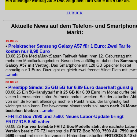
Ein alleiniger Eintrag
Ab 9 Uhr
- zeigt den Tarif von 9 bis 9 Uhr an.
ZURÜCK
Aktuelle News auf dem Telefon- und Smartphon
Markt:
10.08.26:
•
Preiskracher Samsung Galaxy A57 für 1 Euro: Zwei Tarife
kosten nur 9,98 Euro
10.08.26 Die MediaMarktSaturn Tarifwelt feiert ihren 12. Geburtstag mit
mehreren Mobilfunkangeboten. Besonders auffällig ist dabei das
Samsun
Galaxy A57 mit Vertrag
. Das Smartphone mit 128 GB Speicher kostet
einmalig nur
1 Euro
. Dazu gibt es gleich zwei freenet Allnet Flats mit jewe
...mehr
08.08.26:
•
Preistipp Simde: 25 GB 5G für 6,99 Euro dauerhaft günstig
08.08.26 Ein
5G-Handytarif mit 25 GB für 6,99 Euro
im Monat dürfte bei
vielen Interessenten sofort Aufmerksamkeit wecken. Bei der aktuellen Akt
von sim.de kommt allerdings noch ein Punkt hinzu, der langfristig fast
wichtiger sein kann: Der beworbene Monatspreis soll
auch nach 24 Mona
bestehen bleiben
.
...mehr
•
FRITZ!Box 7690 und 7590: Neues Labor-Update bringt
FRITZ!OS 8.50 näher
08.08.26
Für vier beliebte FRITZ!Box-Modelle steht die nächste Labor-
Version bereit:
FRITZ! versorgt die
FRITZ!Box 7690, 7590 AX, 7590 und
5690
erneut mit einer Testversion. Hinter dem aktuellen
FRITZ!OS 8.40
st