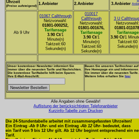
M
Uhrzeit
1.Anbieter
2.Anbieter
3.Anbieter
Anbi
(Preise aufsteigend)
010017
01067 Callthrough
Callthrough
3 U Callthrou
Netzvorwahl:
Netzvorwahl:
Netzvorwahl
01801-000252,
01801-001676,
01801-011078
Tarifansage
Ab 9 Uhr
Tarifansage
Tarifansage
3.90 Ct
/1
3.90 Ct
/1
3.90 Ct
/1 Minut
Minute(n)
Minute(n)
Taktzeit:60
Taktzeit:60
Taktzeit:60
Sekunde(n)
Sekunde(n)
Sekunde(n)
Unser kostenloser Newsletter informiert Sie
Bauen Sie unseren Tarifrechner auf
immer über die neuesten Tarife und Nachrichten.
Ihre Homepage ein und Informieren
Die kostenlose Tariftabelle hilft beim Sparen.
Sie immer über die neuesten Tarife.
Ihre E-Mail-Anschrift:
Weitere Infos erhalten Sie
hier
Alle Angaben ohne Gewähr!
Auflistung der berücksichtigten Telefonanbieter
Kurzinfo-Tabelle zum Drucken
Die 24-Stundentabelle arbeitet mit zusammengefassten Uhrzeiten!
Ein Eintrag -
Ab 9 Uhr
- und ein Eintrag -
Ab 12 Uhr
- bedeutet, dass
ein Tarif von 9 bis 12 Uhr gilt. Ab 12 Uhr beginnt entsprechend ein n
Tarif.