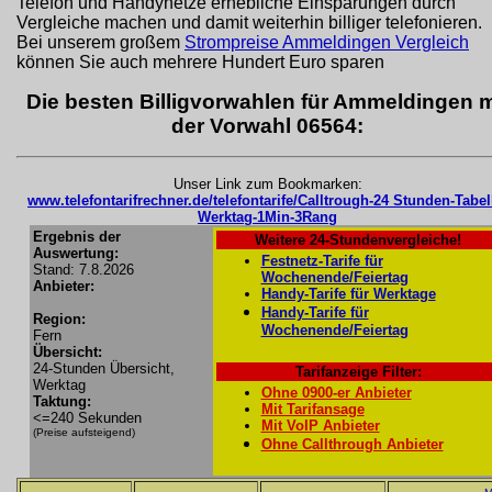
Telefon und Handynetze erhebliche Einsparungen durch
Vergleiche machen und damit weiterhin billiger telefonieren.
Bei unserem großem
Strompreise Ammeldingen Vergleich
können Sie auch mehrere Hundert Euro sparen
Die besten Billigvorwahlen für Ammeldingen m
der Vorwahl 06564:
Unser Link zum Bookmarken:
www.telefontarifrechner.de/telefontarife/Calltrough-24 Stunden-Tabel
Werktag-1Min-3Rang
Ergebnis der
Weitere 24-Stundenvergleiche!
Auswertung:
Festnetz-Tarife für
Stand: 7.8.2026
Wochenende/Feiertag
Anbieter:
Handy-Tarife für Werktage
Handy-Tarife für
Region:
Wochenende/Feiertag
Fern
Übersicht:
24-Stunden Übersicht,
Tarifanzeige Filter:
Werktag
Ohne 0900-er Anbieter
Taktung:
Mit Tarifansage
<=240 Sekunden
Mit VoIP Anbieter
(Preise aufsteigend)
Ohne Callthrough Anbieter