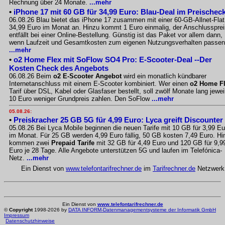
Rechnung über 24 Monate.
...mehr
•
iPhone 17 mit 60 GB für 34,99 Euro: Blau-Deal im Preischec
06.08.26 Blau bietet das iPhone 17 zusammen mit einer 60-GB-Allnet-Flat
34,99 Euro im Monat an. Hinzu kommt 1 Euro einmalig, der Anschlussprei
entfällt bei einer Online-Bestellung. Günstig ist das Paket vor allem dann,
wenn Laufzeit und Gesamtkosten zum eigenen Nutzungsverhalten passen
...mehr
•
o2 Home Flex mit SoFlow SO4 Pro: E-Scooter-Deal --Der
Kosten Check des Angebots
06.08.26 Beim
o2 E-Scooter Angebot
wird ein monatlich kündbarer
Internetanschluss mit einem E-Scooter kombiniert. Wer einen
o2 Home F
Tarif über DSL, Kabel oder Glasfaser bestellt, soll zwölf Monate lang jewei
10 Euro weniger Grundpreis zahlen. Den SoFlow
...mehr
05.08.26:
•
Preiskracher 25 GB 5G für 4,99 Euro: Lyca greift Discounter
05.08.26 Bei Lyca Mobile beginnen die neuen Tarife mit 10 GB für 3,99 Eu
im Monat. Für 25 GB werden 4,99 Euro fällig, 50 GB kosten 7,49 Euro. Hi
kommen zwei
Prepaid Tarife
mit 32 GB für 4,49 Euro und 120 GB für 9,9
Euro je 28 Tage. Alle Angebote unterstützen 5G und laufen im Telefónica-
Netz.
...mehr
Ein Dienst von
www.telefontarifrechner.de
im
Tarifrechner.de
Netzwerk
Ein Dienst von
www.telefontarifrechner.de
©
Copyright
1998-2026 by
DATA INFORM-Datenmanagementsysteme der Informatik GmbH
Impressum
Datenschutzhinweise