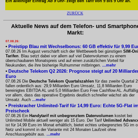
Ein alleiniger Eintrag
Ab 9 Uhr
- zeigt den Tarif von 9 bis 9 Uhr an.
ZURÜCK
Aktuelle News auf dem Telefon- und Smartphon
Markt:
07.08.26:
•
Preistipp Blau mit Wechselbonus: 60 GB effektiv für 9,99 Eu
07.08.26 Im August verschärft sich der Wettbewerb bei günstigen
SIM-Onl
Tarifen
. Blau setzt dabei vor allem auf viel Datenvolumen zu einem
überschaubaren Monatspreis und auf einen zusätzlichen Vorteil für
Neukunden, die ihre bisherige Rufnummer mitbringen.
...mehr
•
Deutsche Telekom Q2 2026: Prognose steigt auf 20 Milliarde
Euro
07.08.26 Die
Deutsche Telekom Quartalszahlen
für das zweite Quartal 
fallen ordentlich aus: 29,9 Milliarden Euro Umsatz, 11,8 Milliarden Euro
bereinigtes EBITDA AL und 5,0 Milliarden Euro Free Cashflow AL. Auffällig
vor allem, dass das operative Ergebnis deutlich schneller wächst als der
Umsatz. Auch
...mehr
•
Preiskracher Unlimited-Tarif für 14,99 Euro: Echte 5G-Flat i
Preischeck
07.08.26 Ein
Handytarif mit unbegrenztem Datenvolumen
kostet bei
Unlimited Mobile aktuell weniger als 15 Euro. Der Tarif
Unlimited Advanc
ist für 14,99 Euro im Monat erhältlich, bietet echtes unbegrenztes 5G im o
Netz und kommt in der Variante mit 24 Monaten Laufzeit ohne
Anschlussgebühr aus.
...mehr