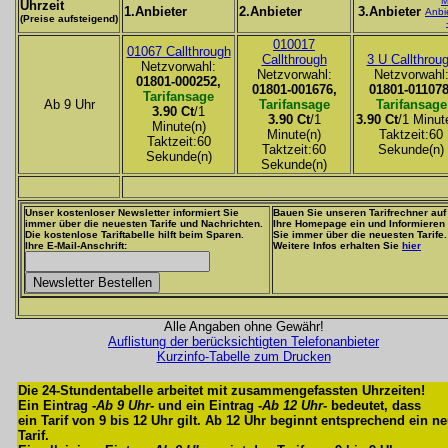
M
Uhrzeit
1.Anbieter
2.Anbieter
3.Anbieter
Anbi
(Preise aufsteigend)
010017
01067 Callthrough
Callthrough
3 U Callthrou
Netzvorwahl:
Netzvorwahl:
Netzvorwahl
01801-000252,
01801-001676,
01801-011078
Tarifansage
Ab 9 Uhr
Tarifansage
Tarifansage
3.90 Ct
/1
3.90 Ct
/1
3.90 Ct
/1 Minut
Minute(n)
Minute(n)
Taktzeit:60
Taktzeit:60
Taktzeit:60
Sekunde(n)
Sekunde(n)
Sekunde(n)
Unser kostenloser Newsletter informiert Sie
Bauen Sie unseren Tarifrechner auf
immer über die neuesten Tarife und Nachrichten.
Ihre Homepage ein und Informieren
Die kostenlose Tariftabelle hilft beim Sparen.
Sie immer über die neuesten Tarife.
Ihre E-Mail-Anschrift:
Weitere Infos erhalten Sie
hier
Alle Angaben ohne Gewähr!
Auflistung der berücksichtigten Telefonanbieter
Kurzinfo-Tabelle zum Drucken
Die 24-Stundentabelle arbeitet mit zusammengefassten Uhrzeiten!
Ein Eintrag -
Ab 9 Uhr
- und ein Eintrag -
Ab 12 Uhr
- bedeutet, dass
ein Tarif von 9 bis 12 Uhr gilt. Ab 12 Uhr beginnt entsprechend ein n
Tarif.