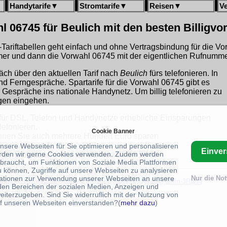
Handytarife
▼
Stromtarife
▼
Reisen
▼
V
l 06745 für Beulich mit den besten Billigvo
gh-Tariftabellen geht einfach und ohne Vertragsbindung für die V
r und dann die Vorwahl 06745 mit der eigentlichen Rufnummer
äch über den aktuellen Tarif nach
Beulich
fürs telefonieren. In
und Ferngespräche. Spartarife für die Vorwahl 06745 gibt es
 Gespräche ins nationale Handynetz. Um billig telefonieren zu
ngen eingehen.
für DSL, Telefon und Handynetze erhebliche Einsparungen
lefonieren.
Cookie Banner
nen Sie auch mehrere Hundert Euro sparen
unsere Webseiten für Sie optimieren und personalisieren
Einve
für Beulich mit der Vorwahl 06745:
rden wir gerne Cookies verwenden. Zudem werden
braucht, um Funktionen von Soziale Media Plattformen
u können, Zugriffe auf unsere Webseiten zu analysieren
ationen zur Verwendung unserer Webseiten an unsere
Nur die No
/telefontarife/Calltrough-24 Stunden-Tabelle-Werktag-1Min-3Rang
 den Bereichen der sozialen Medien, Anzeigen und
eiterzugeben. Sind Sie widerruflich mit der Nutzung von
f unseren Webseiten einverstanden?(
mehr dazu
)