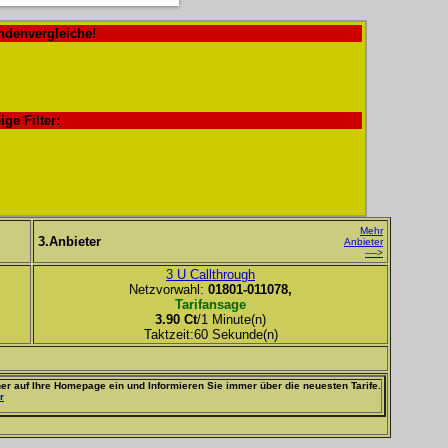
ndenvergleiche!
ige Filter:
Mehr
3.Anbieter
Anbieter
---->
3 U Callthrough
Netzvorwahl:
01801-011078,
Tarifansage
3.90 Ct
/1 Minute(n)
Taktzeit:60 Sekunde(n)
er auf Ihre Homepage ein und Informieren Sie immer über die neuesten Tarife.
r