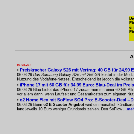
Di
Ei
ei
Ei
A
06.08.26:
•
Preiskracher Galaxy S26 mit Vertrag: 40 GB für 24,99 
06.08.26
Das Samsung Galaxy S26 mit 256 GB
kostet in der Medi
Nutzung des Vodafone-Netzes. Entscheidend ist jedoch die vollst
•
iPhone 17 mit 60 GB für 34,99 Euro: Blau-Deal im Prei
06.08.26 Blau bietet das iPhone 17 zusammen mit einer 60-GB-Allnet
vor allem dann, wenn Laufzeit und Gesamtkosten zum eigenen Nu
•
o2 Home Flex mit SoFlow SO4 Pro: E-Scooter-Deal --
06.08.26 Beim
o2 E-Scooter Angebot
wird ein monatlich kündbare
lang jeweils 10 Euro weniger Grundpreis zahlen. Den SoFlow
...me