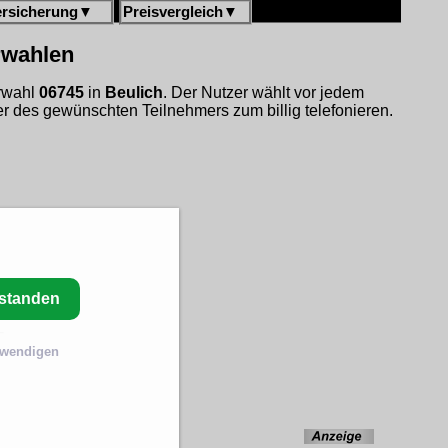
ersicherung
▼
Preisvergleich
▼
rwahlen
orwahl
06745
in
Beulich
. Der Nutzer wählt vor jedem
 des gewünschten Teilnehmers zum billig telefonieren.
rstanden
twendigen