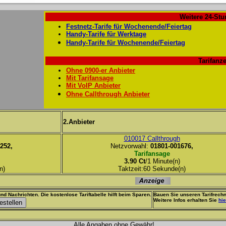
Weitere 24-Stu
Festnetz-Tarife für Wochenende/Feiertag
Handy-Tarife für Werktage
Handy-Tarife für Wochenende/Feiertag
Tarifanze
Ohne 0900-er Anbieter
Mit Tarifansage
Mit VoIP Anbieter
Ohne Callthrough Anbieter
2.Anbieter
010017 Callthrough
252,
Netzvorwahl:
01801-001676,
Tarifansage
3.90 Ct
/1 Minute(n)
n)
Taktzeit:60 Sekunde(n)
nd Nachrichten. Die kostenlose Tariftabelle hilft beim Sparen.
Bauen Sie unseren Tarifrechn
Weitere Infos erhalten Sie
hie
Alle Angaben ohne Gewähr!