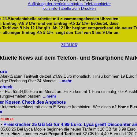
Auflistung der berücksichtigten Telefonanbieter
Kurzinfo-Tabelle zum Drucken
e 24-Stundentabelle arbeitet mit zusammengefassten Uhrzeiten!
n Eintrag -
Ab 9 Uhr
- und ein Eintrag -
Ab 12 Uhr
- bedeutet, dass
n Tarif von 9 bis 12 Uhr gilt. Ab 12 Uhr beginnt entsprechend ein neuer Ta
n alleiniger Eintrag
Ab 9 Uhr
- zeigt den Tarif von 9 bis 9 Uhr an.
ZURÜCK
ktuelle News auf dem Telefon- und Smartphone Mark
Euro
aMarktSaturn Tarifwelt derzeit 24,99 Euro monatlich. Hinzu kommen 19 Euro f
ändige Rechnung über 24 Monate.
...mehr
scheck
-Flat für 34,99 Euro im Monat an. Hinzu kommt 1 Euro einmalig, der Anschlus
tzungsverhalten passen.
...mehr
Der Kosten Check des Angebots
r Internetanschluss mit einem E-Scooter kombiniert. Wer einen
o2 Home Fle
hr
05.08.26:
•
Preiskracher 25 GB 5G für 4,99 Euro: Lyca greift Discounter a
05.08.26 Bei Lyca Mobile beginnen die neuen Tarife mit 10 GB für 3,99 Euro
Euro. Hinzu kommen zwei
Prepaid Tarife
mit 32 GB für 4,49 Euro und 120 G