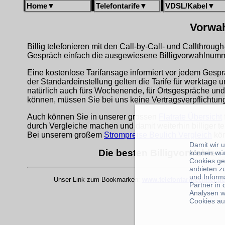
Home
▼
Telefontarife
▼
VDSL/Kabel
▼
Vorwah
Billig telefonieren mit den Call-by-Call- und Callthrou
Gespräch einfach die ausgewiesene Billigvorwahlnumme
Eine kostenlose Tarifansage informiert vor jedem Gespr
der Standardeinstellung gelten die Tarife für werktage 
natürlich auch fürs Wochenende, für Ortsgespräche und
können, müssen Sie bei uns keine Vertragsverpflichtu
Auch können Sie in unserer grossen
Flatrate Übersicht
durch Vergleiche machen und damit weiterhin billiger te
Bei unserem großem
Strompreise Beulich Vergleich
kön
Damit wir 
Die besten Billigvorwahlen 
können wü
Cookies ge
anbieten z
und Inform
Unser Link zum Bookmarken:
www.telefontarifrechner.de
Partner in
Analysen w
Cookies au