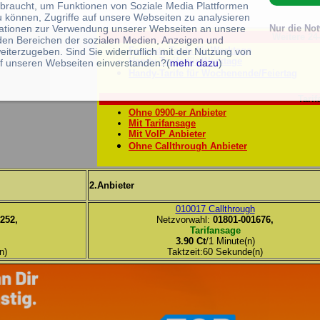
braucht, um Funktionen von Soziale Media Plattformen
u können, Zugriffe auf unsere Webseiten zu analysieren
ationen zur Verwendung unserer Webseiten an unsere
Nur die No
Weitere 24
 den Bereichen der sozialen Medien, Anzeigen und
Festnetz-Tarife für Werktage
eiterzugeben. Sind Sie widerruflich mit der Nutzung von
Handy-Tarife für Werktage
f unseren Webseiten einverstanden?(
mehr dazu
)
Handy-Tarife für Wochenende/Feiertag
Tarif
Ohne 0900-er Anbieter
Mit Tarifansage
Mit VoIP Anbieter
Ohne Callthrough Anbieter
2.Anbieter
010017 Callthrough
252,
Netzvorwahl:
01801-001676,
Tarifansage
3.90 Ct
/1 Minute(n)
n)
Taktzeit:60 Sekunde(n)