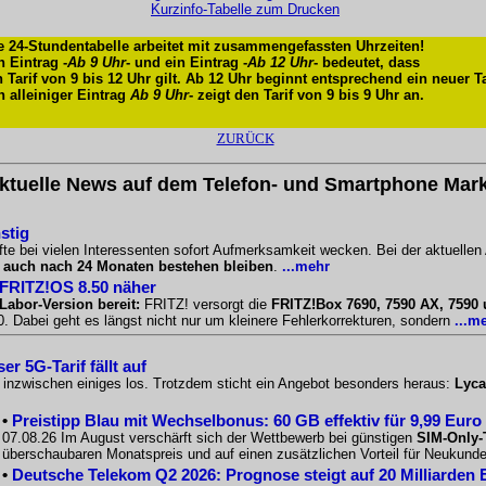
Kurzinfo-Tabelle zum Drucken
e 24-Stundentabelle arbeitet mit zusammengefassten Uhrzeiten!
n Eintrag -
Ab 9 Uhr
- und ein Eintrag -
Ab 12 Uhr
- bedeutet, dass
n Tarif von 9 bis 12 Uhr gilt. Ab 12 Uhr beginnt entsprechend ein neuer Ta
n alleiniger Eintrag
Ab 9 Uhr
- zeigt den Tarif von 9 bis 9 Uhr an.
ZURÜCK
ktuelle News auf dem Telefon- und Smartphone Mark
stig
te bei vielen Interessenten sofort Aufmerksamkeit wecken. Bei der aktuellen
l
auch nach 24 Monaten bestehen bleiben
.
...mehr
 FRITZ!OS 8.50 näher
Labor-Version bereit:
FRITZ! versorgt die
FRITZ!Box 7690, 7590 AX, 7590
 Dabei geht es längst nicht nur um kleinere Fehlerkorrekturen, sondern
...m
r 5G-Tarif fällt auf
o inzwischen einiges los. Trotzdem sticht ein Angebot besonders heraus:
Lyca
•
Preistipp Blau mit Wechselbonus: 60 GB effektiv für 9,99 Euro
07.08.26 Im August verschärft sich der Wettbewerb bei günstigen
SIM-Only-
überschaubaren Monatspreis und auf einen zusätzlichen Vorteil für Neukunde
•
Deutsche Telekom Q2 2026: Prognose steigt auf 20 Milliarden 