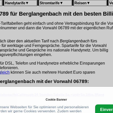
Handytarife
▼
Stromtarife
▼
Reisen
▼
V
789 für Berglangenbach mit den besten Bil
gh-Tariftabellen geht einfach und ohne Vertragsbindung für die V
hlnummer und dann die Vorwahl 06789 mit der eigentlichen Ru
äch über den aktuellen Tarif nach
Berglangenbach
fürs
fe für werktage und Ferngespräche. Spartarife für die Vorwahl
sgespräche und Gespräche ins nationale Handynetz. Um billig
ragsverpflichtungen eingehen.
für DSL, Telefon und Handynetze erhebliche Einsparungen
lefonieren.
leich
können Sie auch mehrere Hundert Euro sparen
 Berglangenbach mit der Vorwahl 06789:
telefontarife/Calltrough-24 Stunden-Tabelle-Sa.+und+So-1Min-3Rang
Cookie Banner
unsere Webseiten für Sie optimieren und personalisieren
Einve
rden wir gerne Cookies verwenden. Zudem werden