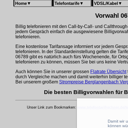
Home
▼
Telefontarife
▼
VDSL/Kabel
▼
Vorwahl 06
Billig telefonieren mit den Call-by-Call- und Callthrou
jedem Gespräch einfach die ausgewiesene Billigvorwa
telefonieren.
Eine kostenlose Tarifansage informiert vor jedem Gespr
telefonieren. In der Standardeinstellung gelten die Tari
06789 gibt es natürlich auch fürs Wochenende, für Ort
telefonieren zu können, müssen Sie bei uns keine Vert
Auch können Sie in unserer grossen
Flatrate Übersicht
durch Vergleiche machen und damit weiterhin billiger te
Bei unserem großem
Strompreise Berglangenbach Verg
Die besten Billigvorwahlen für
Unser Link zum Bookmarken:
www.telefontarifrechner.de/
Damit wir 
können wü