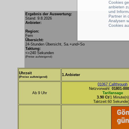
Cookies ge
anbieten z
und Inform
Ergebnis der Auswertung:
Partner in
Stand: 9.8.2026
Analysen w
Anbieter:
Cookies au
Region:
Fern
Übersicht:
24-Stunden Übersicht, Sa.+und+So
Taktung:
<=240 Sekunden
(Preise aufsteigend)
Uhrzeit
1.Anbieter
(Preise aufsteigend)
01067 Callthrough
Netzvorwahl:
01801-000
Ab 9 Uhr
Tarifansage
3.90 Ct
/1 Minute(n)
Taktzeit:60 Sekunde(