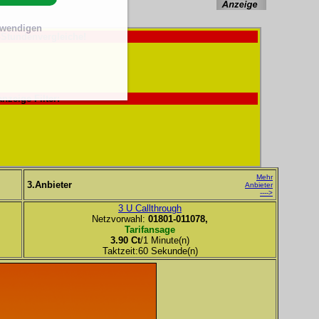
twendigen
-Stundenvergleiche!
anzeige Filter:
Mehr
3.Anbieter
Anbieter
---->
3 U Callthrough
Netzvorwahl:
01801-011078,
Tarifansage
3.90 Ct
/1 Minute(n)
Taktzeit:60 Sekunde(n)