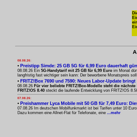
Di
Ei
ei
Ei
A
08.08.26:
•
Preistipp Simde: 25 GB 5G für 6,99 Euro dauerhaft gün
08.08.26 Ein
5G-Handytarif mit 25 GB für 6,99 Euro
im Monat dürf
langfristig fast wichtiger sein kann: Der beworbene Monatspreis sol
•
FRITZ!Box 7690 und 7590: Neues Labor-Update bringt
08.08.26
Für vier beliebte FRITZ!Box-Modelle steht die nächste 
FRITZ!OS 8.40
steckt die laufende Entwicklung von FRITZ!OS 8.50.
07.08.26:
•
Preishammer Lyca Mobile mit 50 GB für 7,49 Euro: Diese
07.08.26 Im deutschen Mobilfunkmarkt ist bei Tarifen unter 10 Eur
Dazu kommen eine Allnet-Flat für Telefonate, eine
...mehr