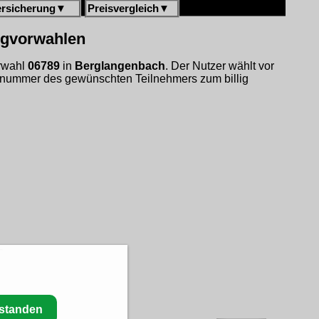
ersicherung
▼
Preisvergleich
▼
ligvorwahlen
orwahl
06789
in
Berglangenbach
. Der Nutzer wählt vor
fnummer des gewünschten Teilnehmers zum billig
rstanden