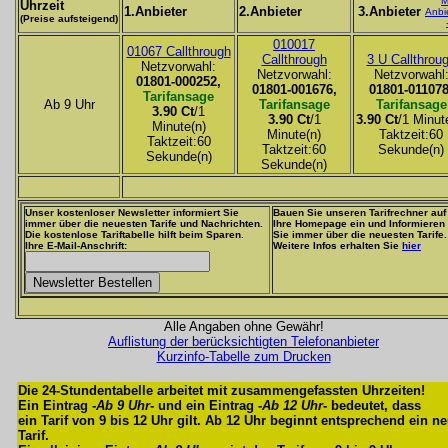
M
Uhrzeit
1.Anbieter
2.Anbieter
3.Anbieter
Anbi
(Preise aufsteigend)
010017
01067 Callthrough
Callthrough
3 U Callthrou
Netzvorwahl:
Netzvorwahl:
Netzvorwahl
01801-000252,
01801-001676,
01801-011078
Tarifansage
Ab 9 Uhr
Tarifansage
Tarifansage
3.90 Ct
/1
3.90 Ct
/1
3.90 Ct
/1 Minut
Minute(n)
Minute(n)
Taktzeit:60
Taktzeit:60
Taktzeit:60
Sekunde(n)
Sekunde(n)
Sekunde(n)
Unser kostenloser Newsletter informiert Sie
Bauen Sie unseren Tarifrechner auf
immer über die neuesten Tarife und Nachrichten.
Ihre Homepage ein und Informieren
Die kostenlose Tariftabelle hilft beim Sparen.
Sie immer über die neuesten Tarife.
Ihre E-Mail-Anschrift:
Weitere Infos erhalten Sie
hier
Alle Angaben ohne Gewähr!
Auflistung der berücksichtigten Telefonanbieter
Kurzinfo-Tabelle zum Drucken
Die 24-Stundentabelle arbeitet mit zusammengefassten Uhrzeiten!
Ein Eintrag -
Ab 9 Uhr
- und ein Eintrag -
Ab 12 Uhr
- bedeutet, dass
ein Tarif von 9 bis 12 Uhr gilt. Ab 12 Uhr beginnt entsprechend ein n
Tarif.