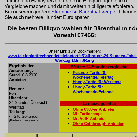
Telefon und Handynetze erhebliche Einsparungen durch
Vergleiche machen und damit weiterhin billiger telefonieren.
Bei unserem großem
Strompreise Bärenthal Vergleich
könne
Sie auch mehrere Hundert Euro sparen
Die besten Billigvorwahlen für Bärenthal mit d
Vorwahl 07466:
Unser Link zum Bookmarken:
www.telefontarifrechner.de/telefontarife/Calltrough-24 Stunden-Tabel
Werktag-1Min-3Rang
Ergebnis der
Weitere 24-Stundenvergleiche!
Auswertung:
Festnetz-Tarife für
Stand: 6.8.2026
Wochenende/Feiertag
Anbieter:
Handy-Tarife für Werktage
Handy-Tarife für
Region:
Wochenende/Feiertag
Fern
Übersicht:
24-Stunden Übersicht,
Tarifanzeige Filter:
Werktag
Ohne 0900-er Anbieter
Taktung:
Mit Tarifansage
<=240 Sekunden
Mit VoIP Anbieter
(Preise aufsteigend)
Ohne Callthrough Anbieter