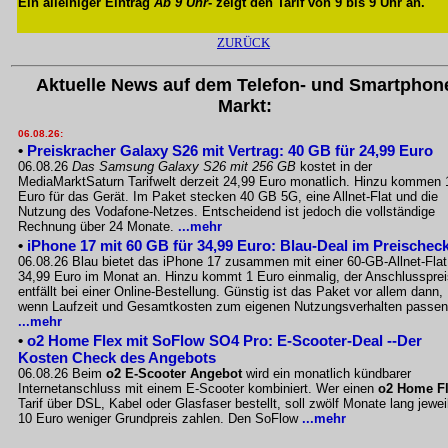
Ein alleiniger Eintrag
Ab 9 Uhr
- zeigt den Tarif von 9 bis 9 Uhr an.
ZURÜCK
Aktuelle News auf dem Telefon- und Smartphon
Markt:
06.08.26:
•
Preiskracher Galaxy S26 mit Vertrag: 40 GB für 24,99 Euro
06.08.26
Das Samsung Galaxy S26 mit 256 GB
kostet in der
MediaMarktSaturn Tarifwelt derzeit 24,99 Euro monatlich. Hinzu kommen 
Euro für das Gerät. Im Paket stecken 40 GB 5G, eine Allnet-Flat und die
Nutzung des Vodafone-Netzes. Entscheidend ist jedoch die vollständige
Rechnung über 24 Monate.
...mehr
•
iPhone 17 mit 60 GB für 34,99 Euro: Blau-Deal im Preischec
06.08.26 Blau bietet das iPhone 17 zusammen mit einer 60-GB-Allnet-Flat
34,99 Euro im Monat an. Hinzu kommt 1 Euro einmalig, der Anschlussprei
entfällt bei einer Online-Bestellung. Günstig ist das Paket vor allem dann,
wenn Laufzeit und Gesamtkosten zum eigenen Nutzungsverhalten passen
...mehr
•
o2 Home Flex mit SoFlow SO4 Pro: E-Scooter-Deal --Der
Kosten Check des Angebots
06.08.26 Beim
o2 E-Scooter Angebot
wird ein monatlich kündbarer
Internetanschluss mit einem E-Scooter kombiniert. Wer einen
o2 Home F
Tarif über DSL, Kabel oder Glasfaser bestellt, soll zwölf Monate lang jewei
10 Euro weniger Grundpreis zahlen. Den SoFlow
...mehr