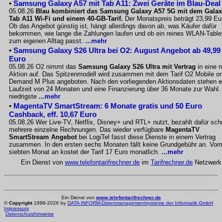
•
Samsung Galaxy A57 mit Tab A11: Zwei Geräte im Blau-Deal
05.08.26
Blau kombiniert das Samsung Galaxy A57 5G mit dem Gala
Tab A11 Wi-Fi und einem 40-GB-Tarif.
Der Monatspreis beträgt 23,99 Eu
Ob das Angebot günstig ist, hängt allerdings davon ab, was Käufer dafür
bekommen, wie lange die Zahlungen laufen und ob ein reines WLAN-Table
zum eigenen Alltag passt.
...mehr
•
Samsung Galaxy S26 Ultra bei O2: August Angebot ab 49,99
Euro
05.08.26 O2 nimmt das
Samsung Galaxy S26 Ultra mit Vertrag
in eine 
Aktion auf. Das Spitzenmodell wird zusammen mit dem Tarif O2 Mobile o
Demand M Plus angeboten. Nach den vorliegenden Aktionsdaten stehen e
Laufzeit von 24 Monaten und eine Finanzierung über 36 Monate zur Wahl.
niedrigste
...mehr
•
MagentaTV SmartStream: 6 Monate gratis und 50 Euro
Cashback, eff. 10,67 Euro
05.08.26 Wer Live-TV, Netflix, Disney+ und RTL+ nutzt, bezahlt dafür sch
mehrere einzelne Rechnungen. Das wieder verfügbare
MagentaTV
SmartStream Angebot
bei LogiTel fasst diese Dienste in einem Vertrag
zusammen. In den ersten sechs Monaten fällt keine Grundgebühr an. Vo
siebten Monat an kostet der Tarif 17 Euro monatlich.
...mehr
Ein Dienst von
www.telefontarifrechner.de
im
Tarifrechner.de
Netzwerk
Ein Dienst von
www.telefontarifrechner.de
©
Copyright
1998-2026 by
DATA INFORM-Datenmanagementsysteme der Informatik GmbH
Impressum
Datenschutzhinweise