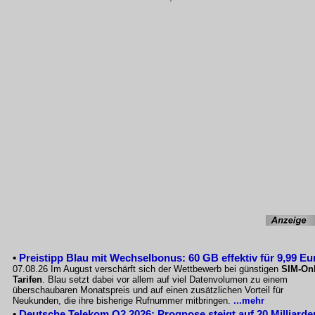
•
Preistipp Blau mit Wechselbonus: 60 GB effektiv für 9,99 Eu
07.08.26 Im August verschärft sich der Wettbewerb bei günstigen
SIM-Onl
Tarifen
. Blau setzt dabei vor allem auf viel Datenvolumen zu einem
überschaubaren Monatspreis und auf einen zusätzlichen Vorteil für
Neukunden, die ihre bisherige Rufnummer mitbringen.
...mehr
•
Deutsche Telekom Q2 2026: Prognose steigt auf 20 Milliarde