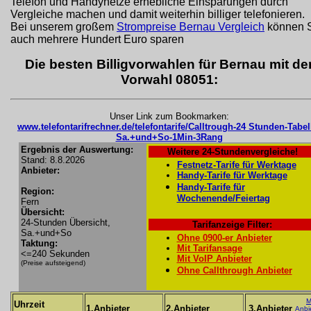
Telefon und Handynetze erhebliche Einsparungen durch
Vergleiche machen und damit weiterhin billiger telefonieren.
Bei unserem großem
Strompreise Bernau Vergleich
können 
auch mehrere Hundert Euro sparen
Die besten Billigvorwahlen für Bernau mit de
Vorwahl 08051:
Unser Link zum Bookmarken:
www.telefontarifrechner.de/telefontarife/Calltrough-24 Stunden-Tabel
Sa.+und+So-1Min-3Rang
Ergebnis der Auswertung:
Weitere 24-Stundenvergleiche!
Stand: 8.8.2026
Festnetz-Tarife für Werktage
Anbieter:
Handy-Tarife für Werktage
Handy-Tarife für
Region:
Wochenende/Feiertag
Fern
Übersicht:
24-Stunden Übersicht,
Tarifanzeige Filter:
Sa.+und+So
Ohne 0900-er Anbieter
Taktung:
Mit Tarifansage
<=240 Sekunden
Mit VoIP Anbieter
(Preise aufsteigend)
Ohne Callthrough Anbieter
M
Uhrzeit
1.Anbieter
2.Anbieter
3.Anbieter
Anbi