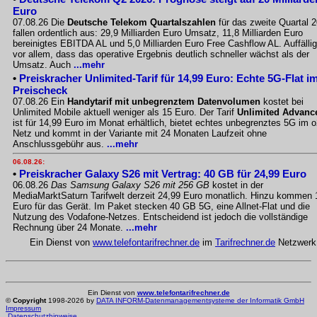
Euro
07.08.26 Die
Deutsche Telekom Quartalszahlen
für das zweite Quartal 
fallen ordentlich aus: 29,9 Milliarden Euro Umsatz, 11,8 Milliarden Euro
bereinigtes EBITDA AL und 5,0 Milliarden Euro Free Cashflow AL. Auffällig
vor allem, dass das operative Ergebnis deutlich schneller wächst als der
Umsatz. Auch
...mehr
•
Preiskracher Unlimited-Tarif für 14,99 Euro: Echte 5G-Flat i
Preischeck
07.08.26 Ein
Handytarif mit unbegrenztem Datenvolumen
kostet bei
Unlimited Mobile aktuell weniger als 15 Euro. Der Tarif
Unlimited Advanc
ist für 14,99 Euro im Monat erhältlich, bietet echtes unbegrenztes 5G im o
Netz und kommt in der Variante mit 24 Monaten Laufzeit ohne
Anschlussgebühr aus.
...mehr
06.08.26:
•
Preiskracher Galaxy S26 mit Vertrag: 40 GB für 24,99 Euro
06.08.26
Das Samsung Galaxy S26 mit 256 GB
kostet in der
MediaMarktSaturn Tarifwelt derzeit 24,99 Euro monatlich. Hinzu kommen 
Euro für das Gerät. Im Paket stecken 40 GB 5G, eine Allnet-Flat und die
Nutzung des Vodafone-Netzes. Entscheidend ist jedoch die vollständige
Rechnung über 24 Monate.
...mehr
Ein Dienst von
www.telefontarifrechner.de
im
Tarifrechner.de
Netzwerk
Ein Dienst von
www.telefontarifrechner.de
©
Copyright
1998-2026 by
DATA INFORM-Datenmanagementsysteme der Informatik GmbH
Impressum
Datenschutzhinweise