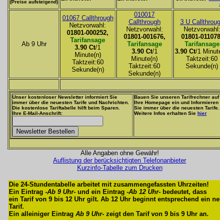
(Preise aufsteigend)
010017
01067 Callthrough
Callthrough
3 U Callthrou
Netzvorwahl:
Netzvorwahl:
Netzvorwahl
01801-000252,
01801-001676,
01801-011078
Tarifansage
Ab 9 Uhr
Tarifansage
Tarifansage
3.90 Ct
/1
3.90 Ct
/1
3.90 Ct
/1 Minut
Minute(n)
Minute(n)
Taktzeit:60
Taktzeit:60
Taktzeit:60
Sekunde(n)
Sekunde(n)
Sekunde(n)
Unser kostenloser Newsletter informiert Sie
Bauen Sie unseren Tarifrechner auf
immer über die neuesten Tarife und Nachrichten.
Ihre Homepage ein und Informieren
Die kostenlose Tariftabelle hilft beim Sparen.
Sie immer über die neuesten Tarife.
Ihre E-Mail-Anschrift:
Weitere Infos erhalten Sie
hier
Alle Angaben ohne Gewähr!
Auflistung der berücksichtigten Telefonanbieter
Kurzinfo-Tabelle zum Drucken
Die 24-Stundentabelle arbeitet mit zusammengefassten Uhrzeiten!
Ein Eintrag -
Ab 9 Uhr
- und ein Eintrag -
Ab 12 Uhr
- bedeutet, dass
ein Tarif von 9 bis 12 Uhr gilt. Ab 12 Uhr beginnt entsprechend ein n
Tarif.
Ein alleiniger Eintrag
Ab 9 Uhr
- zeigt den Tarif von 9 bis 9 Uhr an.