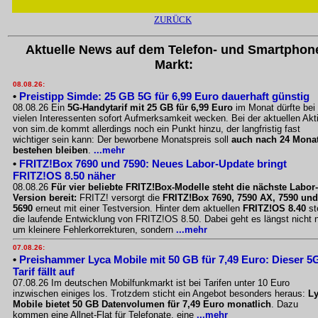
ZURÜCK
Aktuelle News auf dem Telefon- und Smartphon
Markt:
08.08.26:
•
Preistipp Simde: 25 GB 5G für 6,99 Euro dauerhaft günstig
08.08.26 Ein
5G-Handytarif mit 25 GB für 6,99 Euro
im Monat dürfte bei
vielen Interessenten sofort Aufmerksamkeit wecken. Bei der aktuellen Akt
von sim.de kommt allerdings noch ein Punkt hinzu, der langfristig fast
wichtiger sein kann: Der beworbene Monatspreis soll
auch nach 24 Mona
bestehen bleiben
.
...mehr
•
FRITZ!Box 7690 und 7590: Neues Labor-Update bringt
FRITZ!OS 8.50 näher
08.08.26
Für vier beliebte FRITZ!Box-Modelle steht die nächste Labor-
Version bereit:
FRITZ! versorgt die
FRITZ!Box 7690, 7590 AX, 7590 und
5690
erneut mit einer Testversion. Hinter dem aktuellen
FRITZ!OS 8.40
st
die laufende Entwicklung von FRITZ!OS 8.50. Dabei geht es längst nicht 
um kleinere Fehlerkorrekturen, sondern
...mehr
07.08.26:
•
Preishammer Lyca Mobile mit 50 GB für 7,49 Euro: Dieser 5
Tarif fällt auf
07.08.26 Im deutschen Mobilfunkmarkt ist bei Tarifen unter 10 Euro
inzwischen einiges los. Trotzdem sticht ein Angebot besonders heraus:
L
Mobile bietet 50 GB Datenvolumen für 7,49 Euro monatlich
. Dazu
kommen eine Allnet-Flat für Telefonate, eine
...mehr